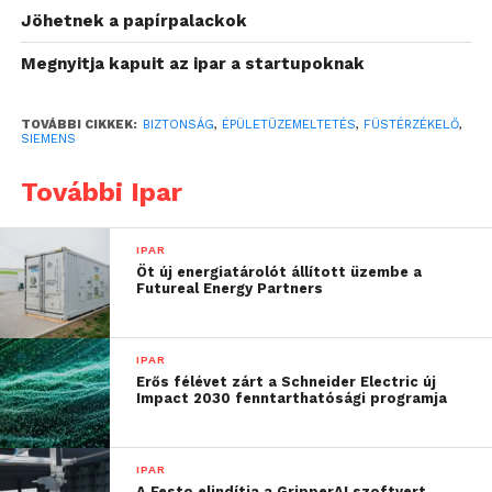
Jöhetnek a papírpalackok
a téves riasztásokat és az
Megnyitja kapuit az ipar a startupoknak
üzemzavarokat.
Ebben segítenek a Siemens új füstérzékelői. Az új
TOVÁBBI CIKKEK:
BIZTONSÁG
,
ÉPÜLETÜZEMELTETÉS
,
FÜSTÉRZÉKELŐ
,
SIEMENS
Sinteso Nova és Cerberus Nova proaktív, intelligens,
hálózatba kapcsolt megközelítése egy következő
További Ipar
lépésként szolgál az autonóm épületek felé.
IPAR
Folyamatos önellenőrzés, valós
Öt új energiatárolót állított üzembe a
idejű felügyelet, letakarás- és
Futureal Energy Partners
rovarvédelem
IPAR
A teljes mértékben IoT-alapú, új füstérzékelők a
Erős félévet zárt a Schneider Electric új
Siemens automatizált, zavarásmentes tesztelési
Impact 2030 fenntarthatósági programja
technológiájára épülnek. Ez a megoldás folyamatos,
az üzemeltetők által egyedileg beállítható, akár napi
IPAR
rendszerességű önellenőrzést végez, a rendszer
A Festo elindítja a GripperAI szoftvert