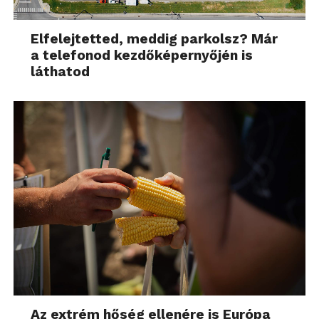
Elfelejtetted, meddig parkolsz? Már
a telefonod kezdőképernyőjén is
láthatod
Az extrém hőség ellenére is Európa