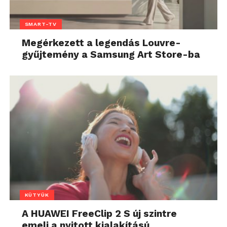
SMART-TV
Megérkezett a legendás Louvre-
gyűjtemény a Samsung Art Store-ba
KÜTYÜK
A HUAWEI FreeClip 2 S új szintre
emeli a nyitott kialakítású