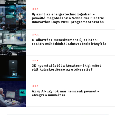
IPAR
További friss híreket talál a
Technokrata
főoldalán!
Új szint az energiatechnológiában –
Csatlakozzon hozzánk a
Facebookon
is!
jövőálló megoldások a Schneider Electric
Innovation Days 2026 programsorozatán
IPAR
C-alkatrész menedzsment új szinten:
reaktív működésből adatvezérelt irányítás
IPAR
3D nyomtatástól a késztermékig: miért
vált kulcskérdéssé az utókezelés?
IPAR
Az új AI-ügynök már nemcsak javasol –
elvégzi a munkát is