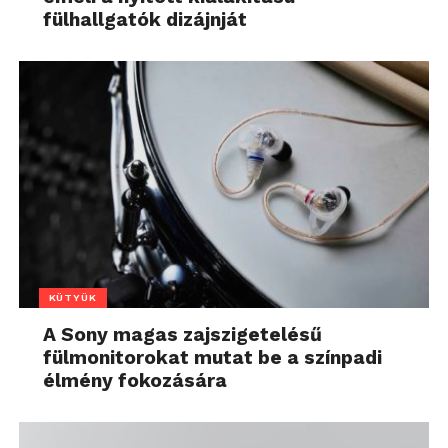
fülhallgatók dizájnját
KÜTYÜK
A Sony magas zajszigetelésű
fülmonitorokat mutat be a színpadi
élmény fokozására