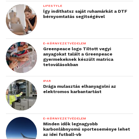
LIFESTYLE
Így indíthatsz saját ruhamárkát a DTF
bérnyomtatás segítségével
E-KÖRNYEZETVÉDELEM
Greenpeace logo Tiltott vegyi
anyagokat talált a Greenpeace
gyermekeknek készült matrica
tetoválásokban
IPAR
Drága mulasztás elhanyagolni az
elektromos karbantartást
E-KÖRNYEZETVÉDELEM
Minden idők legnagyobb
karbonlábnyomú sporteseménye lehet
az idei futball-vb