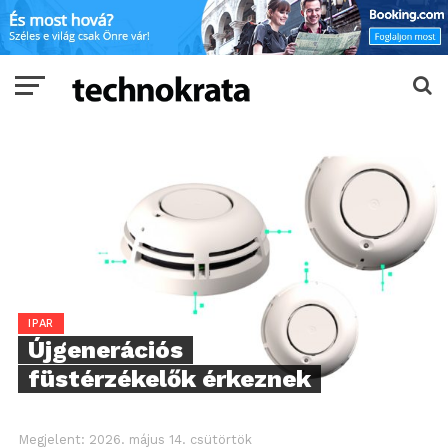
IPAR
Újgenerációs
füstérzékelők érkeznek
Megjelent:
2026. május 14. csütörtök