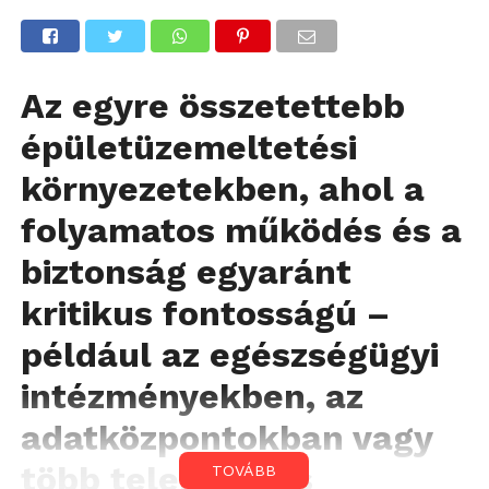
Az egyre összetettebb
épületüzemeltetési
környezetekben, ahol a
folyamatos működés és a
biztonság egyaránt
kritikus fontosságú –
például az egészségügyi
intézményekben, az
adatközpontokban vagy
több telephelyes
TOVÁBB