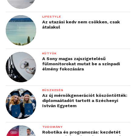
LIFESTYLE
Az utazási kedv nem csökken, csak
átalakul
KÜTYÜK
A Sony magas zajszigetelésű
fülmonitorokat mutat be a színpadi
élmény fokozására
BÜSZKESÉG
Az új mérnökgenerációt köszöntötték:
diplomaátadót tartott a Széchenyi
István Egyetem
TUDOMÁNY
Robotika és programozás: kezdetét