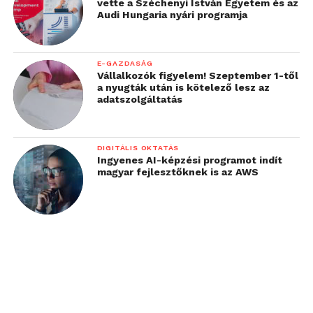
vette a Széchenyi István Egyetem és az
Audi Hungaria nyári programja
E-GAZDASÁG
Vállalkozók figyelem! Szeptember 1-től
a nyugták után is kötelező lesz az
adatszolgáltatás
DIGITÁLIS OKTATÁS
Ingyenes AI-képzési programot indít
magyar fejlesztőknek is az AWS