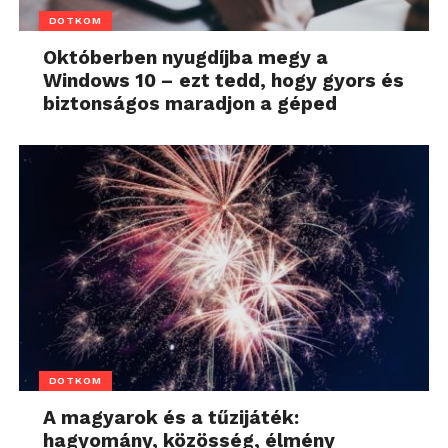
DOTKOM
Októberben nyugdíjba megy a
Windows 10 – ezt tedd, hogy gyors és
biztonságos maradjon a géped
DOTKOM
A magyarok és a tűzijáték:
hagyomány, közösség, élmény