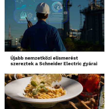
Újabb nemzetközi elismerést
szereztek a Schneider Electric gyárai