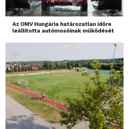
Az OMV Hungária határozatlan időre
leállította autómosóinak működését