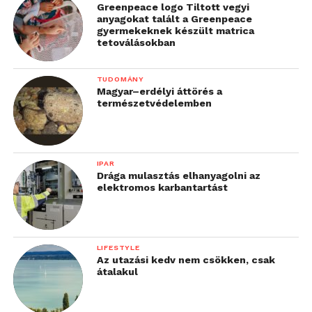
Greenpeace logo Tiltott vegyi
anyagokat talált a Greenpeace
gyermekeknek készült matrica
tetoválásokban
TUDOMÁNY
Magyar–erdélyi áttörés a
természetvédelemben
IPAR
Drága mulasztás elhanyagolni az
elektromos karbantartást
LIFESTYLE
Az utazási kedv nem csökken, csak
átalakul