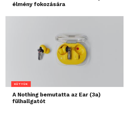
élmény fokozására
KÜTYÜK
A Nothing bemutatta az Ear (3a)
fülhallgatót