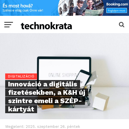
DIGITALIZÁCIÓ
Innováció a digitális
fizetésekben, a K&H új
szintre emeli a SZÉP-
kártyát
Megjelent:
2025. szeptember 26. péntek