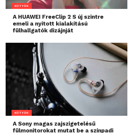
KÜTYÜK
A HUAWEI FreeClip 2 S új szintre
emeli a nyitott kialakítású
fülhallgatók dizájnját
KÜTYÜK
A Sony magas zajszigetelésű
fülmonitorokat mutat be a színpadi