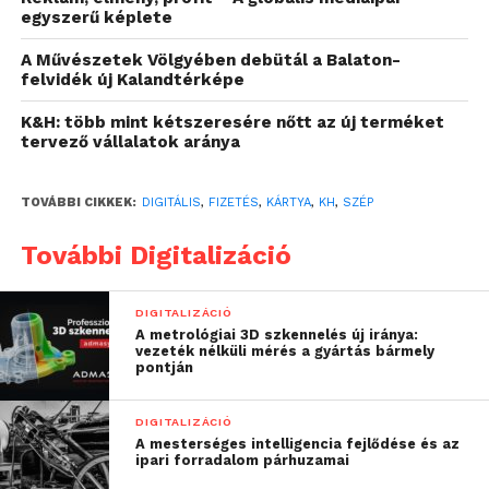
tranzakció, természetesen a megfelelő biztonsági
egyszerű képlete
garanciák mellett. A fizetés a jövőben one/flip
payment módban is elérhető lesz, amellyel a vásárlás
A Művészetek Völgyében debütál a Balaton-
felvidék új Kalandtérképe
még gördülékenyebbé válik. A rendszerhez elsőként
olyan partnerek csatlakoztak, mint a Belozzo és a
K&H: több mint kétszeresére nőtt az új terméket
Burger King, és hamarosan a Wolt, valamint a
tervező vállalatok aránya
Foodora vásárlói is élvezhetik a kényelmesebb
fizetési élményt.
TOVÁBBI CIKKEK:
DIGITÁLIS
,
FIZETÉS
,
KÁRTYA
,
KH
,
SZÉP
A SZÉP- kártya technikailag hasonlít a hagyományos
További Digitalizáció
bankkártyához, viszont a kapcsolódó
háttérfolyamatok és az elfogadói hálózat teljesen
DIGITALIZÁCIÓ
eltérőek. Ezért a K&H már 2012-ben egy speciális,
A metrológiai 3D szkennelés új iránya:
vezeték nélküli mérés a gyártás bármely
dedikált fejlesztői csapatot hozott létre, amely azóta
pontján
is úttörő szerepet játszik a hazai digitális
innovációkban. A csapat bankkártyás és
DIGITALIZÁCIÓ
rendszertechnikai tudását ötvözve hozta létre előbb
A mesterséges intelligencia fejlődése és az
ipari forradalom párhuzamai
a digitális SZÉP- kártyát, és a mostani fejlesztéssel