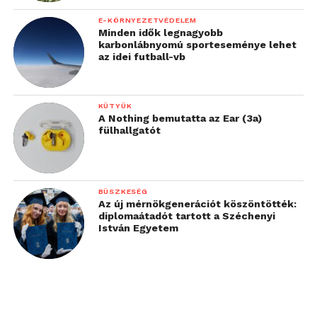
E-KÖRNYEZETVÉDELEM
Minden idők legnagyobb
karbonlábnyomú sporteseménye lehet
az idei futball-vb
KÜTYÜK
A Nothing bemutatta az Ear (3a)
fülhallgatót
BÜSZKESÉG
Az új mérnökgenerációt köszöntötték:
diplomaátadót tartott a Széchenyi
István Egyetem