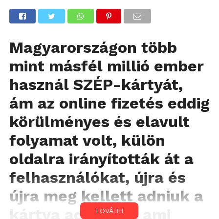
Magyarországon több
mint másfél millió ember
használ SZÉP-kártyát,
ám az online fizetés eddig
körülményes és elavult
folyamat volt, külön
oldalra irányították át a
felhasználókat, újra és
újra meg kellett adniuk a
kártya adatokat, ami
TOVÁBB