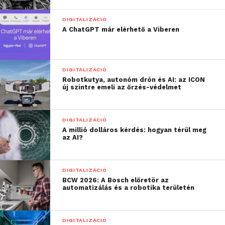
újabb mérföldkőhöz érkeztek.
DIGITALIZÁCIÓ
„Ez nem csak egy
A ChatGPT már elérhető a Viberen
innovatív technológiai
fejlesztés, hanem egy
DIGITALIZÁCIÓ
csapatmunka
Robotkutya, autonóm drón és AI: az ICON
új szintre emeli az őrzés-védelmet
sikertörténete”
DIGITALIZÁCIÓ
– fogalmazott Ozorai Dénes, a K&H IT vezetője. A
A millió dolláros kérdés: hogyan térül meg
az AI?
szakember hozzátette:
„Olyan kollégákkal
DIGITALIZÁCIÓ
BCW 2026: A Bosch előretör az
dolgozunk együtt, akik
automatizálás és a robotika területén
nemcsak értik a
rendszereket, hanem
DIGITALIZÁCIÓ