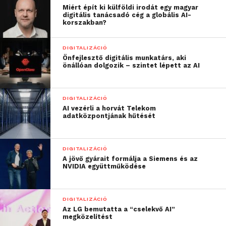
Csatlakozzon hozzánk a
Facebookon
is!
Miért épít ki külföldi irodát egy magyar
digitális tanácsadó cég a globális AI-
korszakban?
DIGITALIZÁCIÓ
Önfejlesztő digitális munkatárs, aki
önállóan dolgozik – szintet lépett az AI
DIGITALIZÁCIÓ
AI vezérli a horvát Telekom
adatközpontjának hűtését
DIGITALIZÁCIÓ
A jövő gyárait formálja a Siemens és az
NVIDIA együttműködése
DIGITALIZÁCIÓ
Az LG bemutatta a “cselekvő AI”
megközelítést