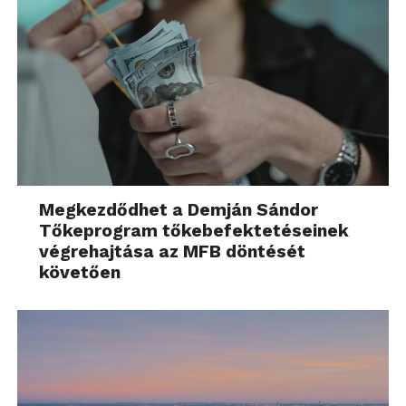
Megkezdődhet a Demján Sándor
Tőkeprogram tőkebefektetéseinek
végrehajtása az MFB döntését
követően