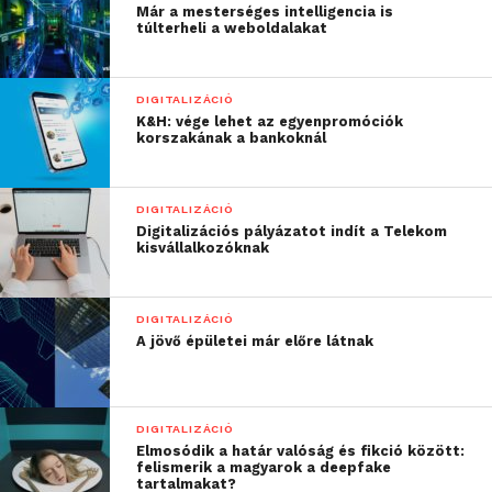
Már a mesterséges intelligencia is
szeretik is, amit
túlterheli a weboldalakat
csinálnak. Az ötlettől a
megvalósításig mindenki
DIGITALIZÁCIÓ
K&H: vége lehet az egyenpromóciók
hozzátette a saját
korszakának a bankoknál
tudását, a
menedzsmenttől a
DIGITALIZÁCIÓ
fejlesztőkön át egészen a
Digitalizációs pályázatot indít a Telekom
kisvállalkozóknak
partnereinkig. A K&H IT
csapatánál odafigyelünk
DIGITALIZÁCIÓ
arra, hogy ne csak
A jövő épületei már előre látnak
innovatív projekteken
dolgozzanak a
DIGITALIZÁCIÓ
szakembereink, hanem
Elmosódik a határ valóság és fikció között:
felismerik a magyarok a deepfake
tartalmakat?