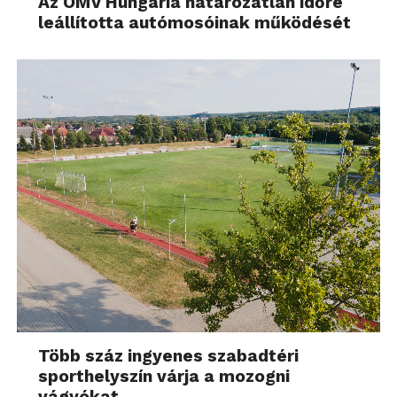
Az OMV Hungária határozatlan időre
leállította autómosóinak működését
Több száz ingyenes szabadtéri
sporthelyszín várja a mozogni
vágyókat