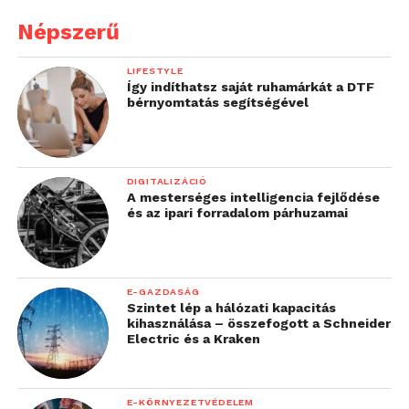
Népszerű
LIFESTYLE
Így indíthatsz saját ruhamárkát a DTF
bérnyomtatás segítségével
DIGITALIZÁCIÓ
A mesterséges intelligencia fejlődése
és az ipari forradalom párhuzamai
E-GAZDASÁG
Szintet lép a hálózati kapacitás
kihasználása – összefogott a Schneider
Electric és a Kraken
E-KÖRNYEZETVÉDELEM