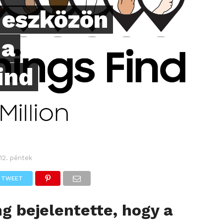
 eszközön
 a
ind
12. péntek
TWEET
 bejelentette, hogy a