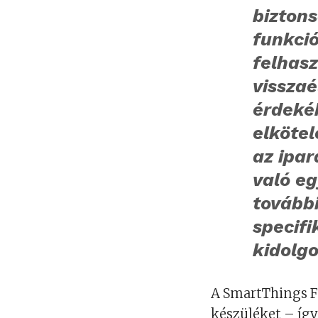
bizton
funkció
felhasz
visszaé
érdeké
elkötel
az ipar
való e
további
specif
kidolg
A SmartThings F
készüléket – így