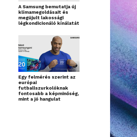
A Samsung bemutatja új
klímamegoldásait és
megújult lakossági
légkondicionáló kínálatát
Egy felmérés szerint az
európai
futballszurkolóknak
fontosabb a képminőség,
mint a jó hangulat