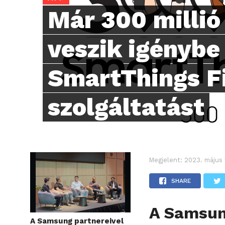
Már 300 millió
veszik igénybe
SmartThings F
szolgáltatást
Megjelent:
2023. május 
SHARE
A Samsung
A Samsung partnereivel