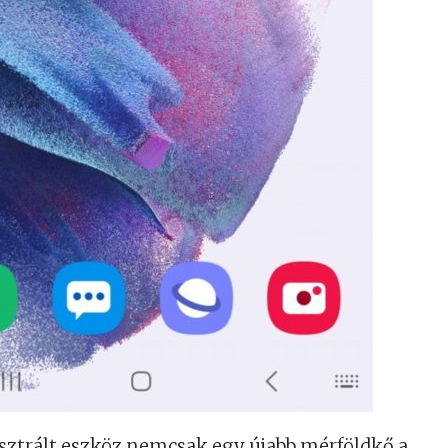
isztrált eszköz nemcsak egy újabb mérföldkő a