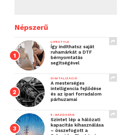
Népszerű
LIFESTYLE
Így indíthatsz saját
ruhamárkát a DTF
bérnyomtatás
segítségével
DIGITALIZÁCIÓ
A mesterséges
intelligencia fejlődése
és az ipari forradalom
párhuzamai
E-GAZDASÁG
Szintet lép a hálózati
kapacitás kihasználása
– összefogott a