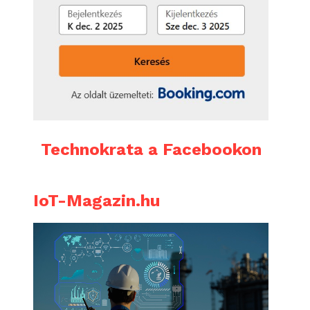
Technokrata a Facebookon
IoT-Magazin.hu