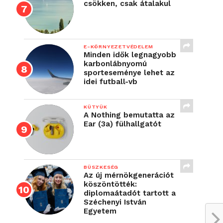
csökken, csak átalakul
E-KÖRNYEZETVÉDELEM
Minden idők legnagyobb
karbonlábnyomú
sporteseménye lehet az
idei futball-vb
KÜTYÜK
A Nothing bemutatta az
Ear (3a) fülhallgatót
BÜSZKESÉG
Az új mérnökgenerációt
köszöntötték:
diplomaátadót tartott a
Széchenyi István
Egyetem