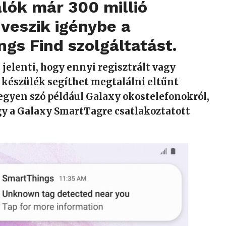
lók már 300 millió
veszik igénybe a
gs Find szolgáltatást.
s jelenti, hogy ennyi regisztrált vagy
 készülék segíthet megtalálni eltűnt
egyen szó például Galaxy okostelefonokról,
gy a Galaxy SmartTagre csatlakoztatott