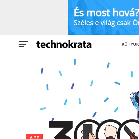
Már 300 millió eszközön veszik igénybe
KÜTYÜK
APP