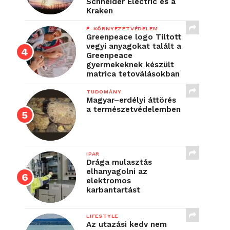
Schneider Electric és a
Kraken
E-KÖRNYEZETVÉDELEM
Greenpeace logo Tiltott
vegyi anyagokat talált a
Greenpeace
gyermekeknek készült
matrica tetoválásokban
TUDOMÁNY
Magyar–erdélyi áttörés
a természetvédelemben
IPAR
Drága mulasztás
elhanyagolni az
elektromos
karbantartást
LIFESTYLE
Az utazási kedv nem