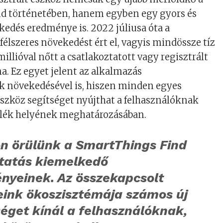
d történetében, hanem egyben egy gyors és
edés eredménye is. 2022 júliusa óta a
félszeres növekedést ért el, vagyis mindössze tíz
illióval nőtt a csatlakoztatott vagy regisztrált
. Ez egyet jelent az alkalmazás
 növekedésével is, hiszen minden egyes
eszköz segítséget nyújthat a felhasználóknak
lék helyének meghatározásában.
n örülünk a SmartThings Find
ltatás kiemelkedő
nyeinek. Az összekapcsolt
eink ökoszisztémája számos új
éget kínál a felhasználóknak,