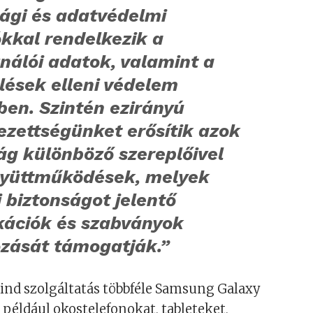
sági és adatvédelmi
kkal rendelkezik a
nálói adatok, valamint a
lések elleni védelem
ben. Szintén ezirányú
ezettségünket erősítik azok
ág különböző szereplőivel
gyüttműködések, melyek
 biztonságot jelentő
ikációk és szabványok
ozását támogatják.”
ind szolgáltatás többféle Samsung Galaxy
 például okostelefonokat, tableteket,