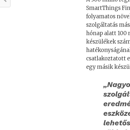
SmartThings Fin
folyamatos növek
szolgáltatás más
hónap alatt 100 m
készülékek száma
hatékonyságának
csatlakoztatott 
egy másik készü
„Nagyo
szolgá
eredmé
eszköz
lehetős