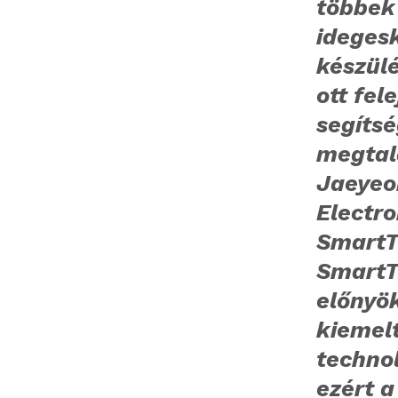
többek
idegesk
készülé
ott fel
segíts
megtal
Jaeyeo
Electro
SmartTh
SmartTh
előnyö
kiemel
techno
ezért a