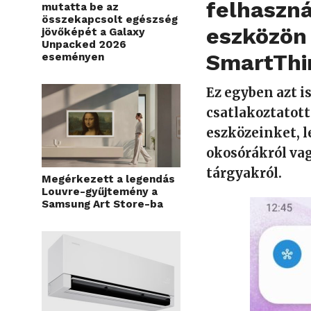
felhaszná
mutatta be az
összekapcsolt egészség
eszközön 
jövőképét a Galaxy
Unpacked 2026
SmartThin
eseményen
Ez egyben azt i
csatlakoztatott
eszközeinket, l
okosórákról va
tárgyakról.
Megérkezett a legendás
Louvre-gyűjtemény a
Samsung Art Store-ba