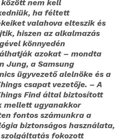
 között nem kell
edniük, ha féltett
keiket valahova elteszik és
ejtik, hiszen az alkalmazás
égével könnyedén
álhatják azokat – mondta
n Jung, a Samsung
nics ügyvezető alelnöke és a
ings csapat vezetője. – A
ings Find által biztosított
k mellett ugyanakkor
ten fontos számunkra a
lógia biztonságos használata,
 szolgáltatás fokozott