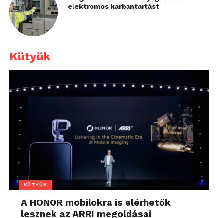
elektromos karbantartást
Kütyük
KÜTYÜK
A HONOR mobilokra is elérhetők
lesznek az ARRI megoldásai