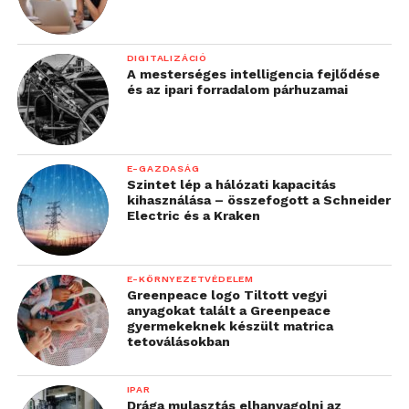
DIGITALIZÁCIÓ
A mesterséges intelligencia fejlődése
és az ipari forradalom párhuzamai
E-GAZDASÁG
Szintet lép a hálózati kapacitás
kihasználása – összefogott a Schneider
Electric és a Kraken
E-KÖRNYEZETVÉDELEM
Greenpeace logo Tiltott vegyi
anyagokat talált a Greenpeace
gyermekeknek készült matrica
tetoválásokban
IPAR
Drága mulasztás elhanyagolni az