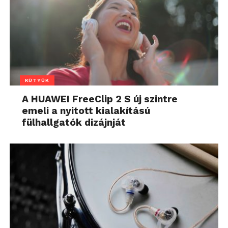
KÜTYÜK
A HUAWEI FreeClip 2 S új szintre
emeli a nyitott kialakítású
fülhallgatók dizájnját