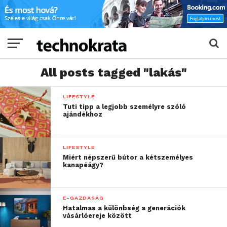
All posts tagged "lakás"
LIFESTYLE
Tuti tipp a legjobb személyre szóló
ajándékhoz
LIFESTYLE
Miért népszerű bútor a kétszemélyes
kanapéágy?
E-GAZDASÁG
Hatalmas a különbség a generációk
vásárlóereje között