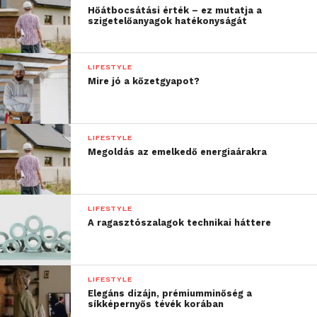
Hőátbocsátási érték – ez mutatja a
szigetelőanyagok hatékonyságát
LIFESTYLE
Mire jó a kőzetgyapot?
LIFESTYLE
Megoldás az emelkedő energiaárakra
LIFESTYLE
A ragasztószalagok technikai háttere
LIFESTYLE
Elegáns dizájn, prémiumminőség a
síkképernyős tévék korában