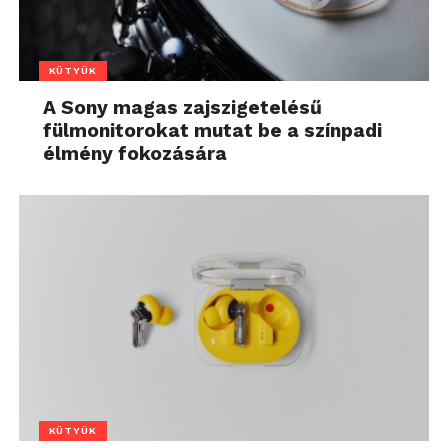
KÜTYÜK
A Sony magas zajszigetelésű
fülmonitorokat mutat be a színpadi
élmény fokozására
KÜTYÜK