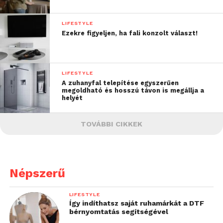
LIFESTYLE
Ezekre figyeljen, ha fali konzolt választ!
LIFESTYLE
A zuhanyfal telepítése egyszerűen
megoldható és hosszú távon is megállja a
helyét
TOVÁBBI CIKKEK
Népszerű
LIFESTYLE
Így indíthatsz saját ruhamárkát a DTF
bérnyomtatás segítségével