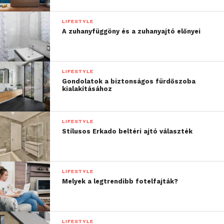
LIFESTYLE
A zuhanyfüggöny és a zuhanyajtó előnyei
LIFESTYLE
Gondolatok a biztonságos fürdőszoba
kialakításához
LIFESTYLE
Stílusos Erkado beltéri ajtó választék
LIFESTYLE
Melyek a legtrendibb fotelfajták?
LIFESTYLE