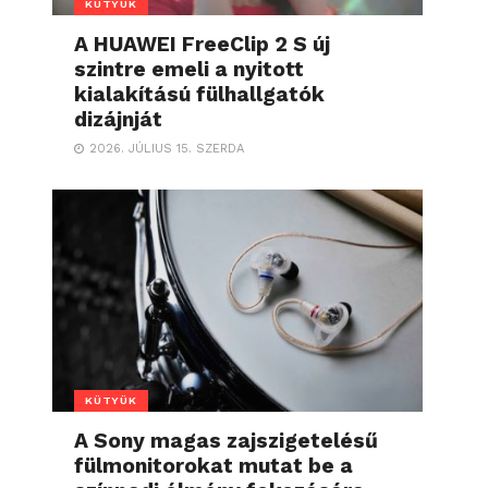
KÜTYÜK
A HUAWEI FreeClip 2 S új
szintre emeli a nyitott
kialakítású fülhallgatók
dizájnját
2026. JÚLIUS 15. SZERDA
KÜTYÜK
A Sony magas zajszigetelésű
fülmonitorokat mutat be a