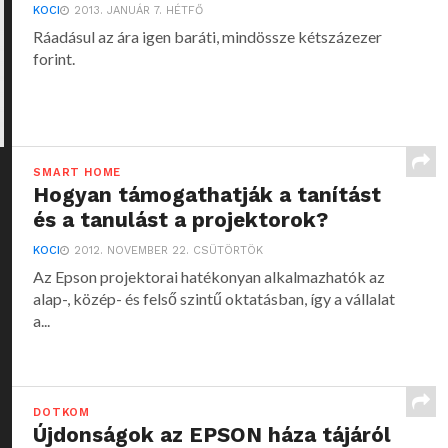
KOCI
2013. JANUÁR 7. HÉTFŐ
Ráadásul az ára igen baráti, mindössze kétszázezer
forint.
SMART HOME
Hogyan támogathatják a tanítást
és a tanulást a projektorok?
KOCI
2012. NOVEMBER 22. CSÜTÖRTÖK
Az Epson projektorai hatékonyan alkalmazhatók az
alap-, közép- és felső szintű oktatásban, így a vállalat
a...
DOTKOM
Újdonságok az EPSON háza tájáról