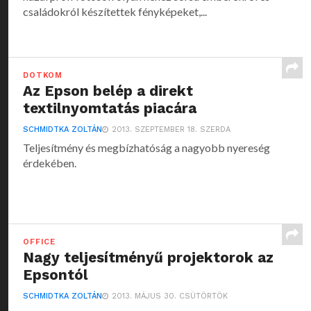
családokról készítettek fényképeket,...
DOTKOM
Az Epson belép a direkt
textilnyomtatás piacára
SCHMIDTKA ZOLTÁN
2013. SZEPTEMBER 18. SZERDA
Teljesítmény és megbízhatóság a nagyobb nyereség
érdekében.
OFFICE
Nagy teljesítményű projektorok az
Epsontól
SCHMIDTKA ZOLTÁN
2013. MÁJUS 30. CSÜTÖRTÖK