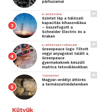
párhuzamai
E-GAZDASÁG
Szintet lép a hálózati
kapacitás kihasználása
– összefogott a
Schneider Electric és a
Kraken
E-KÖRNYEZETVÉDELEM
Greenpeace logo Tiltott
vegyi anyagokat talált a
Greenpeace
gyermekeknek készült
matrica tetoválásokban
TUDOMÁNY
Magyar–erdélyi áttörés
a természetvédelemben
Kütyük