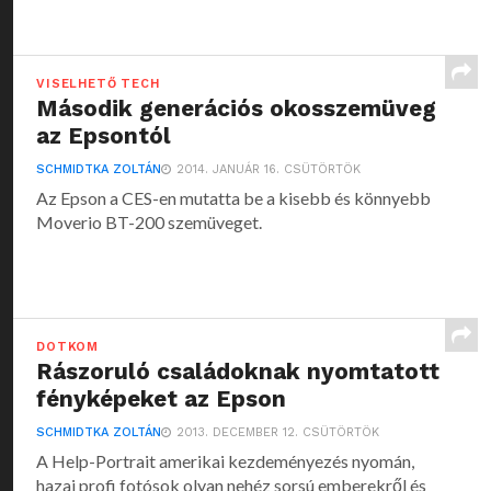
VISELHETŐ TECH
Második generációs okosszemüveg
az Epsontól
SCHMIDTKA ZOLTÁN
2014. JANUÁR 16. CSÜTÖRTÖK
Az Epson a CES-en mutatta be a kisebb és könnyebb
Moverio BT-200 szemüveget.
DOTKOM
Rászoruló családoknak nyomtatott
fényképeket az Epson
SCHMIDTKA ZOLTÁN
2013. DECEMBER 12. CSÜTÖRTÖK
A Help-Portrait amerikai kezdeményezés nyomán,
hazai profi fotósok olyan nehéz sorsú emberekről és