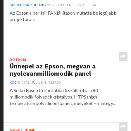
SCHMIDTKA ZOLTÁN
2012. SZEPTEMBER 5. SZERDA
Az Epson a berlini IFA kiállításon mutatta be legújabb
projektorait.
DOTKOM
Ünnepel az Epson, megvan a
nyolcvanmilliomodik panel
KOCI
2012. JÚLIUS 4. SZERDA
A Seiko Epson Corporation leszállította a 80
milliomodik folyadékkristályos, HTPS (high-
temperature polysilicon) panelt, melyeket – mintegy...
SMART HOME