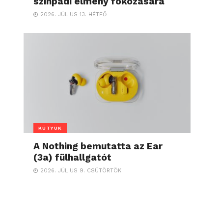
színpadi élmény fokozására
2026. JÚLIUS 13. HÉTFŐ
KÜTYÜK
A Nothing bemutatta az Ear
(3a) fülhallgatót
2026. JÚLIUS 9. CSÜTÖRTÖK