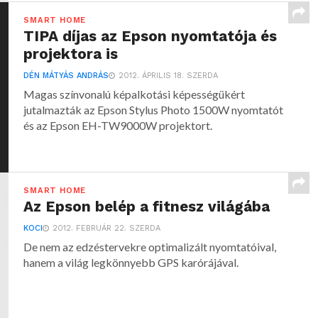
SMART HOME
TIPA díjas az Epson nyomtatója és
projektora is
DÉN MÁTYÁS ANDRÁS
2012. ÁPRILIS 18. SZERDA
Magas színvonalú képalkotási képességükért
jutalmazták az Epson Stylus Photo 1500W nyomtatót
és az Epson EH-TW9000W projektort.
SMART HOME
Az Epson belép a fitnesz világába
KOCI
2012. FEBRUÁR 22. SZERDA
De nem az edzéstervekre optimalizált nyomtatóival,
hanem a világ legkönnyebb GPS karórájával.