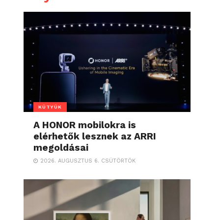
KÜTYÜK
A HONOR mobilokra is
elérhetők lesznek az ARRI
megoldásai
2026. AUGUSZTUS 6. CSÜTÖRTÖK