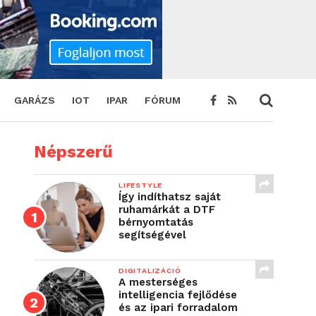
GARÁZS
IOT
IPAR
FÓRUM
Népszerű
LIFESTYLE
Így indíthatsz saját
ruhamárkát a DTF
bérnyomtatás
segítségével
DIGITALIZÁCIÓ
A mesterséges
intelligencia fejlődése
és az ipari forradalom