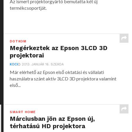
Az ismert projektorgyártó bemutatta két új
termékcsoportját.
DOTKOM
Megérkeztek az Epson 3LCD 3D
projektorai
KOCI
2013. JANUÁR 16. SZERDA
Már elérhető az Epson első oktatási és vállalati
használatra szánt aktív 3LCD 3D projektora valamint
első...
SMART HOME
Márciusban jön az Epson új,
térhatású HD projektora