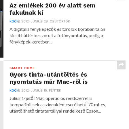
Az emlékek 200 év alatt sem
fakulnak ki
KOCI
2012. JÚNIUS 28. CSÜTÖRTÖK
A digitális fényképezők és tárolók korában talán
kicsit háttérbe szorult a fotónyomtatás, pedig a
fényképek keretben...
SMART HOME
Gyors tinta-utántöltés és
nyomtatás már Mac-ről is
KOCI
2012. JÚNIUS 15. PÉNTEK
Július 1-jétől Mac operációs rendszerrel is
kompatibilisek a színenként cserélhető, 70 ml-es,
utántölthető tintatartállyal rendelkező Epson...