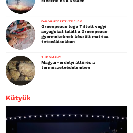
Electric és a Kraken
E-KÖRNYEZETVÉDELEM
Greenpeace logo Tiltott vegyi
anyagokat talált a Greenpeace
gyermekeknek készült matrica
tetoválásokban
TUDOMÁNY
Magyar–erdélyi áttörés a
természetvédelemben
Kütyük