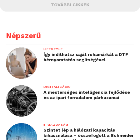
TOVÁBBI CIKKEK
Népszerű
LIFESTYLE
Így indíthatsz saját ruhamárkát a DTF
bérnyomtatás segítségével
DIGITALIZÁCIÓ
A mesterséges intelligencia fejlődése
és az ipari forradalom párhuzamai
E-GAZDASÁG
Szintet lép a hálózati kapacitás
kihasználása – összefogott a Schneider