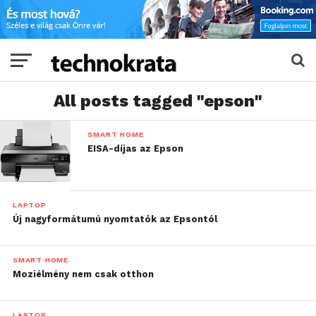
All posts tagged "epson"
SMART HOME
EISA-díjas az Epson
LAPTOP
Új nagyformátumú nyomtatók az Epsontól
SMART HOME
Moziélmény nem csak otthon
LAPTOP