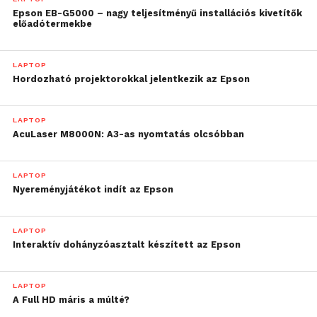
Epson EB-G5000 – nagy teljesítményű installációs kivetítők
előadótermekbe
LAPTOP
Hordozható projektorokkal jelentkezik az Epson
LAPTOP
AcuLaser M8000N: A3-as nyomtatás olcsóbban
LAPTOP
Nyereményjátékot indít az Epson
LAPTOP
Interaktív dohányzóasztalt készített az Epson
LAPTOP
A Full HD máris a múlté?