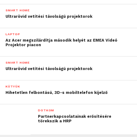
SMART HOME
Ultrarövid vetítési távolságú projektorok
LAPTOP
Az Acer megszilárdítja második helyét az EMEA Videó
Projektor piacon
SMART HOME
Ultrarövid vetítési távolságú projektorok
KÜTYÜK
Hihetetlen felbontású, 3D-s mobiltelefon kijelző
DOTKOM
Partnerkapcsolatainak erősítésére
törekszik a HRP