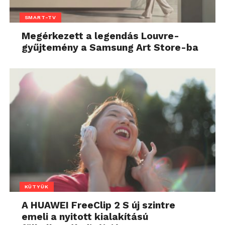
SMART-TV
Megérkezett a legendás Louvre-
gyűjtemény a Samsung Art Store-ba
KÜTYÜK
A HUAWEI FreeClip 2 S új szintre
emeli a nyitott kialakítású