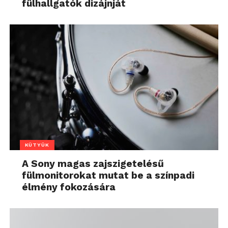
fülhallgatók dizájnját
KÜTYÜK
A Sony magas zajszigetelésű
fülmonitorokat mutat be a színpadi
élmény fokozására