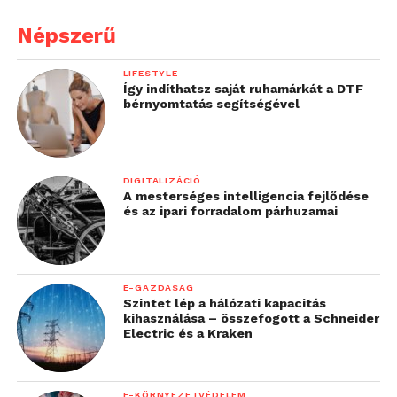
Népszerű
LIFESTYLE
Így indíthatsz saját ruhamárkát a DTF
bérnyomtatás segítségével
DIGITALIZÁCIÓ
A mesterséges intelligencia fejlődése
és az ipari forradalom párhuzamai
E-GAZDASÁG
Szintet lép a hálózati kapacitás
kihasználása – összefogott a Schneider
Electric és a Kraken
E-KÖRNYEZETVÉDELEM