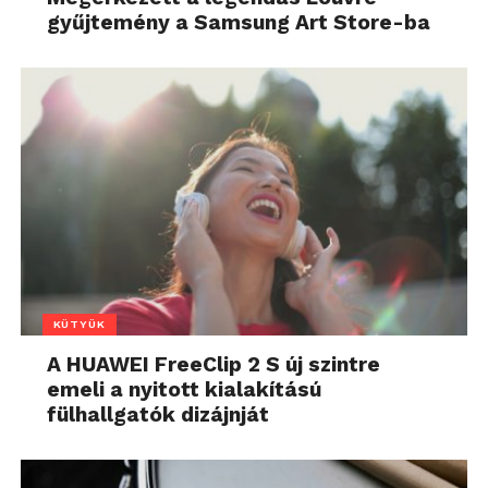
gyűjtemény a Samsung Art Store-ba
KÜTYÜK
A HUAWEI FreeClip 2 S új szintre
emeli a nyitott kialakítású
fülhallgatók dizájnját