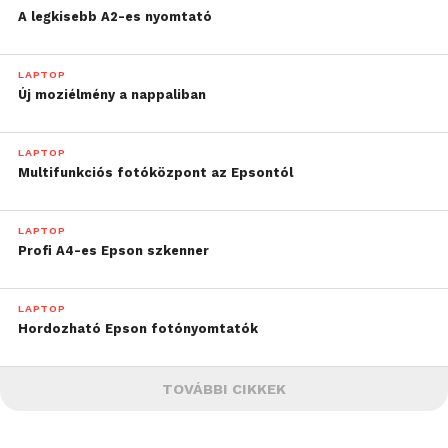
A legkisebb A2-es nyomtató
LAPTOP
Új moziélmény a nappaliban
LAPTOP
Multifunkciós fotóközpont az Epsontól
LAPTOP
Profi A4-es Epson szkenner
LAPTOP
Hordozható Epson fotónyomtatók
TOVÁBBI CIKKEK