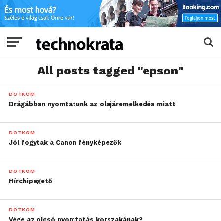
All posts tagged "epson"
DOTKOM
Drágábban nyomtatunk az olajáremelkedés miatt
DOTKOM
Jól fogytak a Canon fényképezők
DOTKOM
Hírchipegető
DOTKOM
Vége az olcsó nyomtatás korszakának?