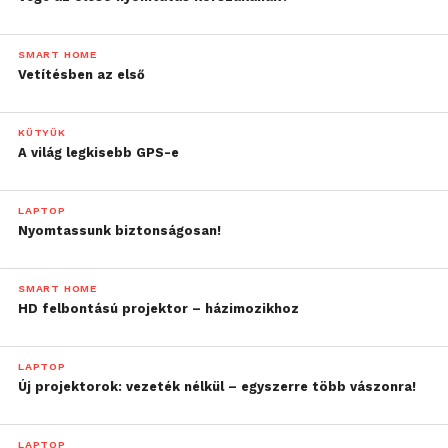
SMART HOME
Vetítésben az első
KÜTYÜK
A világ legkisebb GPS-e
LAPTOP
Nyomtassunk biztonságosan!
SMART HOME
HD felbontású projektor – házimozikhoz
LAPTOP
Új projektorok: vezeték nélkül – egyszerre több vászonra!
LAPTOP