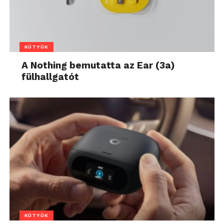
KÜTYÜK
A Nothing bemutatta az Ear (3a)
fülhallgatót
KÜTYÜK