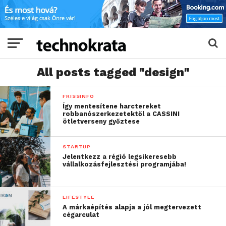
All posts tagged "design"
FRISSINFO
Így mentesítene harctereket
robbanószerkezetektől a CASSINI
ötletverseny győztese
STARTUP
Jelentkezz a régió legsikeresebb
vállalkozásfejlesztési programjába!
LIFESTYLE
A márkaépítés alapja a jól megtervezett
cégarculat