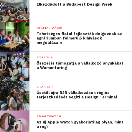
Elkezdődött a Budapest Design Week
DIGITALIZÁCIÓ
Tehetséges fiatal fejlesztők dolgoznak az
agráriumban felmerülő kihívások
megoldásain
STARTUP
Ősszel is támogatja a vállalkozó anyukákat
a Womentoring
STARTUP
Ősztől újra B2B vállalkozások régiós
terjeszkedését segíti a Design Terminal
SMARTWATCH
Az új Apple Watch gyakorlatilag olyan, mint
a régi