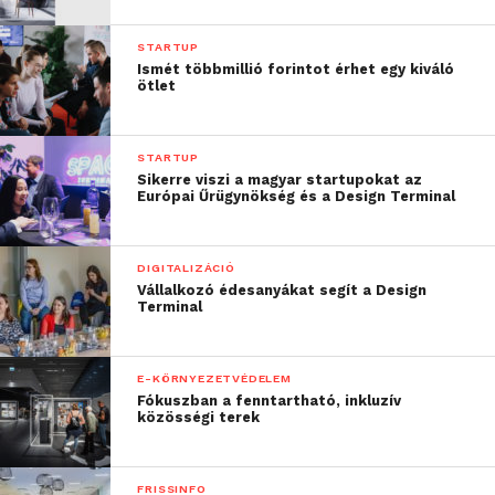
STARTUP
Ismét többmillió forintot érhet egy kiváló
ötlet
STARTUP
Sikerre viszi a magyar startupokat az
Európai Űrügynökség és a Design Terminal
DIGITALIZÁCIÓ
Vállalkozó édesanyákat segít a Design
Terminal
E-KÖRNYEZETVÉDELEM
Fókuszban a fenntartható, inkluzív
közösségi terek
FRISSINFO