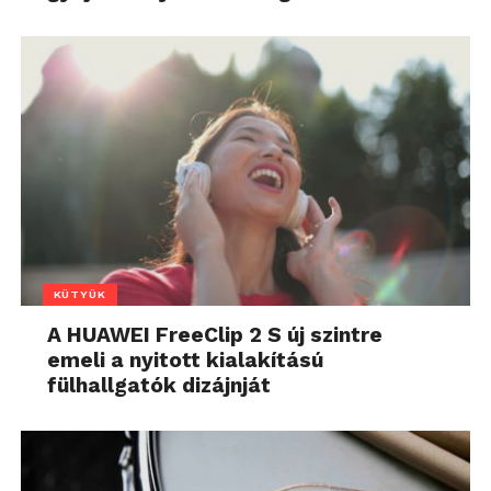
KÜTYÜK
A HUAWEI FreeClip 2 S új szintre
emeli a nyitott kialakítású
fülhallgatók dizájnját