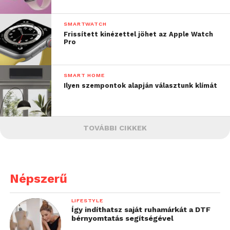
SMARTWATCH
Frissített kinézettel jöhet az Apple Watch
Pro
SMART HOME
Ilyen szempontok alapján választunk klímát
TOVÁBBI CIKKEK
Népszerű
LIFESTYLE
Így indíthatsz saját ruhamárkát a DTF
bérnyomtatás segítségével