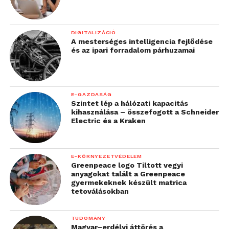
DIGITALIZÁCIÓ
A mesterséges intelligencia fejlődése
és az ipari forradalom párhuzamai
E-GAZDASÁG
Szintet lép a hálózati kapacitás
kihasználása – összefogott a Schneider
Electric és a Kraken
E-KÖRNYEZETVÉDELEM
Greenpeace logo Tiltott vegyi
anyagokat talált a Greenpeace
gyermekeknek készült matrica
tetoválásokban
TUDOMÁNY
Magyar–erdélyi áttörés a