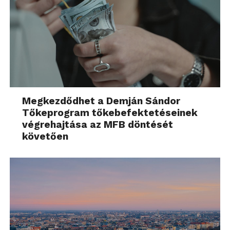
Megkezdődhet a Demján Sándor
Tőkeprogram tőkebefektetéseinek
végrehajtása az MFB döntését
követően