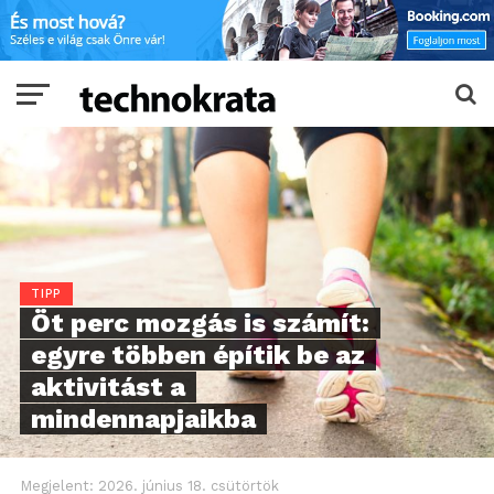
TIPP
Öt perc mozgás is számít:
egyre többen építik be az
aktivitást a
mindennapjaikba
Megjelent:
2026. június 18. csütörtök