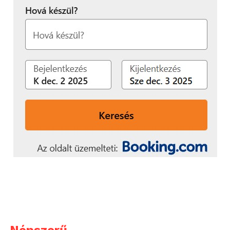
több biztonsági funkcióval is támogatja a
tranzakciók védelmét.
Elérhetőség
A Huawei Watch Fit 5 széria elérhető a MediaMarkt,
az Alza, az Euronics, a Yettel és a Telekom
kínálatában, a WATCH FIT 5 69 990 forintos, a
WATCH FIT 5 Pro pedig 99 990 forintos ajánlott
fogyasztói áron. Az aktuális promóció keretében a
standard modellek mellé egy HUAWEI FreeBuds SE 3,
míg a Fit 5 Pro modellek mellé egy HUAWEI
FreeBuds SE 4 fülhallgató jár ajándékba.
További friss híreket talál a
Technokrata
főoldalán!
Csatlakozzon hozzánk a
Facebookon
is!
Népszerű