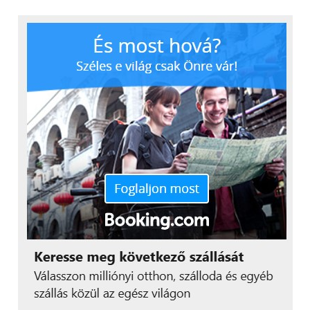
az apró, tudatos döntések, amelyek hosszú távon
fenntartható szokásokká válhatnak. A HUAWEI
WATCH FIT 5 célja, hogy ezeknek a mindennapi
lépéseknek a támogatásával tegye egyszerűbbé az
aktívabb életmód kialakítását.
A mindennapi teendők is
egyszerűbben intézhetők
A mozgásra szánt idő sokszor a nap egyéb
teendőivel fonódik össze, ezért a mindennapi
kényelem is fontos szempont lehet egy viselhető
eszköz esetében. A HUAWEI WATCH FIT 5 széria
támogatja a Curve Pay szolgáltatást, amely lehetővé
teszi az érintéses fizetést közvetlenül az óráról,
okostelefon használata nélkül. A megoldás
segítségével a felhasználók egyetlen felületen
kezelhetik bankkártyáikat, miközben a rendszer