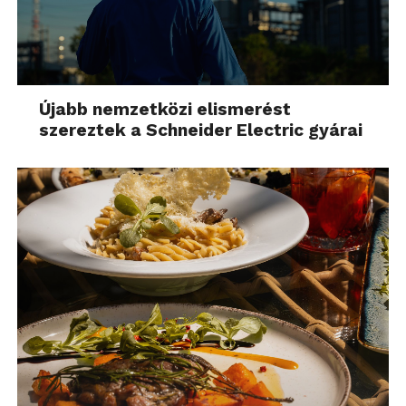
Újabb nemzetközi elismerést
szereztek a Schneider Electric gyárai