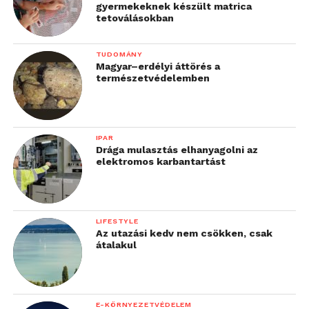
gyermekeknek készült matrica
tetoválásokban
TUDOMÁNY
Magyar–erdélyi áttörés a
természetvédelemben
IPAR
Drága mulasztás elhanyagolni az
elektromos karbantartást
LIFESTYLE
Az utazási kedv nem csökken, csak
átalakul
E-KÖRNYEZETVÉDELEM