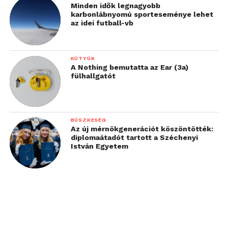
Minden idők legnagyobb
karbonlábnyomú sporteseménye lehet
az idei futball-vb
KÜTYÜK
A Nothing bemutatta az Ear (3a)
fülhallgatót
BÜSZKESÉG
Az új mérnökgenerációt köszöntötték:
diplomaátadót tartott a Széchenyi
István Egyetem