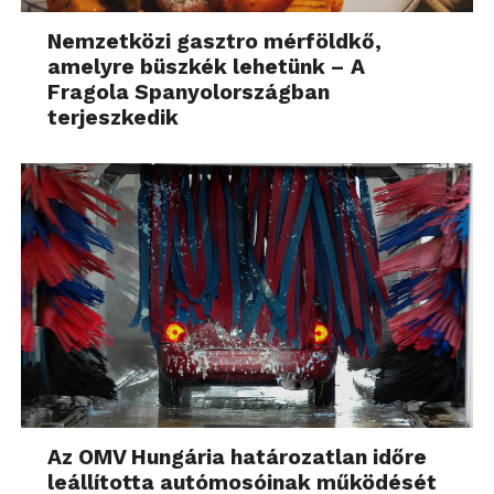
Nemzetközi gasztro mérföldkő,
amelyre büszkék lehetünk – A
Fragola Spanyolországban
terjeszkedik
Az OMV Hungária határozatlan időre
leállította autómosóinak működését