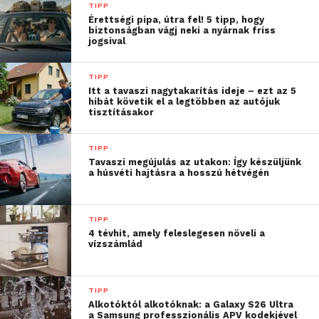
Az apró szokások hosszú távon
TIPP
is számítanak
Érettségi pipa, útra fel! 5 tipp, hogy
biztonságban vágj neki a nyárnak friss
jogsival
A WATCH FIT 5 széria egész napos viseletre készült
könnyű kialakítással, valamint olyan egészség- és
TIPP
aktivitáskövető funkciókkal rendelkezik, amelyek
Itt a tavaszi nagytakarítás ideje – ezt az 5
hibát követik el a legtöbben az autójuk
segíthetnek jobban megérteni saját szokásainkat. Az
tisztításakor
óra nyomon követi többek között az alvást, a
pulzust, a véroxigénszintet és a stressz alakulását,
TIPP
miközben személyre szabott egészségügyi és
Tavaszi megújulás az utakon: Így készüljünk
a húsvéti hajtásra a hosszú hétvégén
aktivitási javaslatokkal is támogatja a felhasználókat.
A női felhasználók számára a cikluskövető funkció is
segítséget nyújthat, amely lehetővé teszi a
TIPP
menstruációval és az ovulációval kapcsolatos
4 tévhit, amely feleslegesen növeli a
vízszámlád
információk egyszerű rögzítését közvetlenül az
órán. A felhasználók néhány érintéssel
feljegyezhetik többek között a tüneteket, a
TIPP
hangulatot vagy a ciklus egyéb jellemzőit, így
Alkotóktól alkotóknak: a Galaxy S26 Ultra
a Samsung professzionális APV kodekjével
átfogóbb képet kaphatnak szervezetük