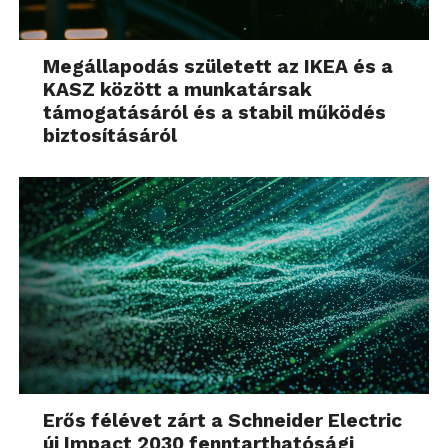
Megállapodás született az IKEA és a
KASZ között a munkatársak
támogatásáról és a stabil működés
biztosításáról
Erős félévet zárt a Schneider Electric
új Impact 2030 fenntarthatósági