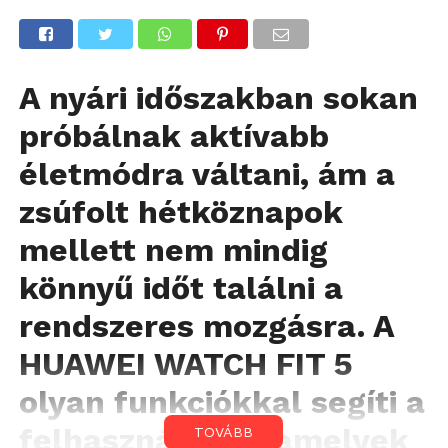
A nyári időszakban sokan
próbálnak aktívabb
életmódra váltani, ám a
zsúfolt hétköznapok
mellett nem mindig
könnyű időt találni a
rendszeres mozgásra. A
HUAWEI WATCH FIT 5
olyan funkciókkal segíti a
felhasználókat, amelyek
TOVÁBB