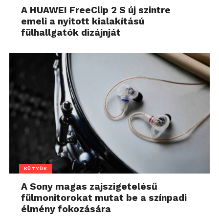
A HUAWEI FreeClip 2 S új szintre
emeli a nyitott kialakítású
fülhallgatók dizájnját
KÜTYÜK
A Sony magas zajszigetelésű
fülmonitorokat mutat be a színpadi
élmény fokozására