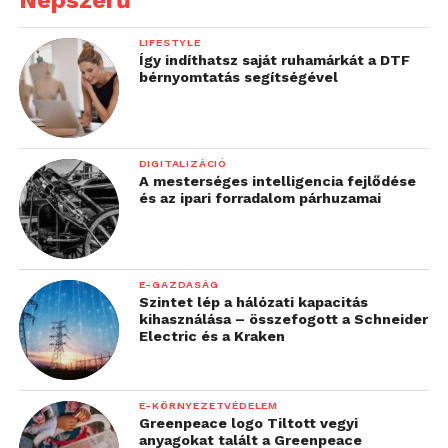
LIFESTYLE
Így indíthatsz saját ruhamárkát a DTF
bérnyomtatás segítségével
DIGITALIZÁCIÓ
A mesterséges intelligencia fejlődése
és az ipari forradalom párhuzamai
E-GAZDASÁG
Szintet lép a hálózati kapacitás
kihasználása – összefogott a Schneider
Electric és a Kraken
E-KÖRNYEZETVÉDELEM
Greenpeace logo Tiltott vegyi
anyagokat talált a Greenpeace