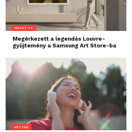
SMART-TV
Megérkezett a legendás Louvre-
gyűjtemény a Samsung Art Store-ba
KÜTYÜK