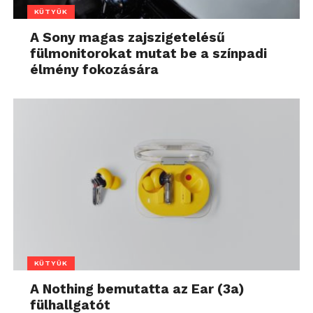
KÜTYÜK
A Sony magas zajszigetelésű
fülmonitorokat mutat be a színpadi
élmény fokozására
KÜTYÜK
A Nothing bemutatta az Ear (3a)
fülhallgatót