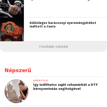
Különleges karácsonyi nyereményjátékot
indított a Casio
TOVÁBBI CIKKEK
Népszerű
LIFESTYLE
Így indíthatsz saját ruhamárkát a DTF
bérnyomtatás segítségével