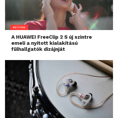
KÜTYÜK
A HUAWEI FreeClip 2 S új szintre
emeli a nyitott kialakítású
fülhallgatók dizájnját