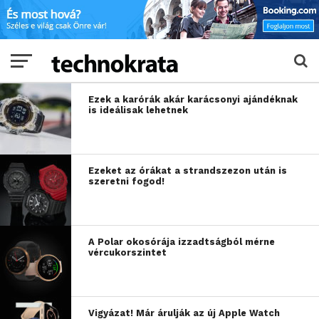
Ezek a karórák akár karácsonyi ajándéknak
is ideálisak lehetnek
Ezeket az órákat a strandszezon után is
szeretni fogod!
A Polar okosórája izzadtságból mérne
vércukorszintet
Vigyázat! Már árulják az új Apple Watch