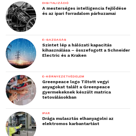
DIGITALIZÁCIÓ
A mesterséges intelligencia fejlődése
és az ipari forradalom párhuzamai
E-GAZDASÁG
Szintet lép a hálózati kapacitás
kihasználása – összefogott a Schneider
Electric és a Kraken
E-KÖRNYEZETVÉDELEM
Greenpeace logo Tiltott vegyi
anyagokat talált a Greenpeace
gyermekeknek készült matrica
tetoválásokban
IPAR
Drága mulasztás elhanyagolni az
elektromos karbantartást