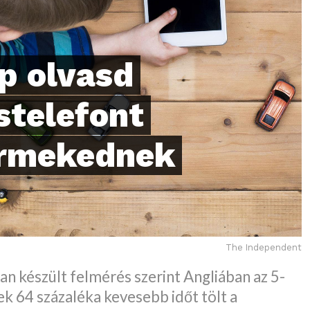
p olvasd
stelefont
ermekednek
The Independent
n készült felmérés szerint Angliában az 5-
k 64 százaléka kevesebb időt tölt a