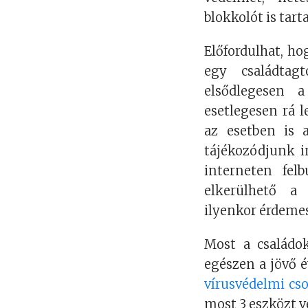
blokkolót is tar
Előfordulhat, h
egy családtag
elsődlegesen 
esetlegesen rá l
az esetben is 
tájékozódjunk i
interneten fel
elkerülhető a 
ilyenkor érdemes
Most a családok
egészen a jövő 
vírusvédelmi c
most 3 eszközt 