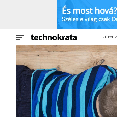
Ezt mindenképp olvasd el, mielőtt oko
KÜTYÜK