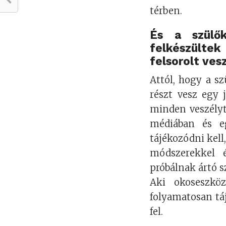
térben.
És a szülő
felkészültek
felsorolt ves
Attól, hogy a s
részt vesz egy
minden veszélyt
médiában és eg
tájékozódni kell
módszerekkel é
próbálnak ártó 
Aki okoseszkö
folyamatosan tá
fel.