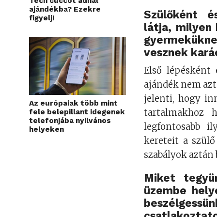
Tech cuccot adnál
ajándékba? Ezekre
Szülőként é
figyelj!
látja, milyen
gyermekükne
vesznek kará
Első lépésként 
ajándék nem azt
jelenti, hogy i
Az európaiak több mint
tartalmakhoz h
fele belepillant idegenek
telefonjába nyilvános
legfontosabb il
helyeken
kereteit a szül
szabályok aztán b
Miket tegyü
üzembe helye
beszélgessü
csatlakoztat