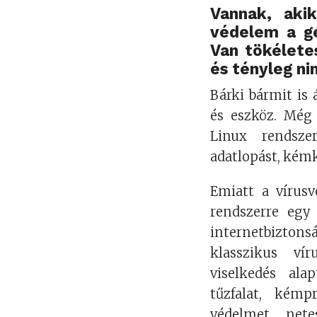
Vannak, aki
védelem a gé
Van tökélete
és tényleg ni
Bárki bármit is 
és eszköz. Még
Linux rendsze
adatlopást, kémk
Emiatt a vírus
rendszerre egy
internetbizt
klasszikus ví
viselkedés alap
tűzfalat, kémp
védelmet, nete