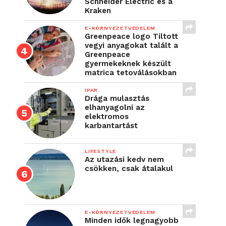
Schneider Electric és a
Kraken
E-KÖRNYEZETVÉDELEM
Greenpeace logo Tiltott
vegyi anyagokat talált a
Greenpeace
gyermekeknek készült
matrica tetoválásokban
IPAR
Drága mulasztás
elhanyagolni az
elektromos
karbantartást
LIFESTYLE
Az utazási kedv nem
csökken, csak átalakul
E-KÖRNYEZETVÉDELEM
Minden idők legnagyobb