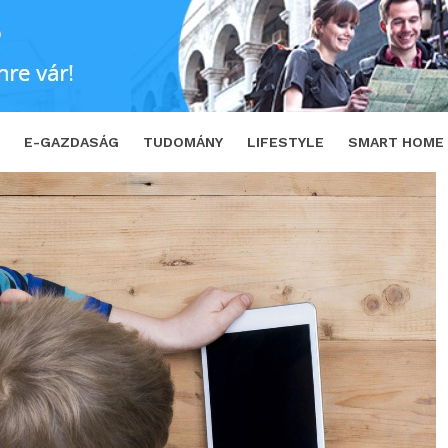
stelefont vásárolnál gyermekednek karácson
E-GAZDASÁG
TUDOMÁNY
LIFESTYLE
SMART HOME