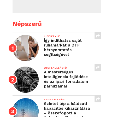
Népszerű
LIFESTYLE
Így indíthatsz saját
ruhamárkát a DTF
bérnyomtatás
segítségével
DIGITALIZÁCIÓ
A mesterséges
intelligencia fejlődése
és az ipari forradalom
párhuzamai
E-GAZDASÁG
Szintet lép a hálózati
kapacitás kihasználása
– összefogott a