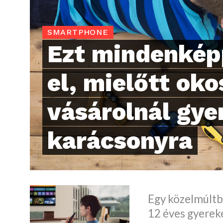
SMARTPHONE
Ezt mindenkép
el, mielőtt oko
vásárolnál gy
karácsonyra
Egy közelmúltba
12 éves gyereke