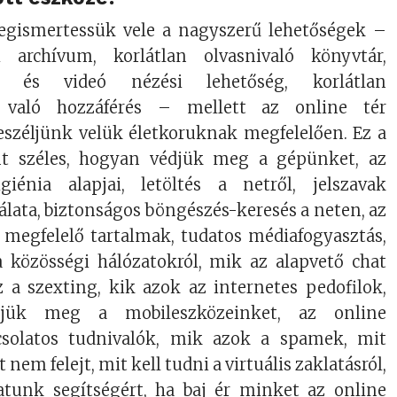
egismertessük vele a nagyszerű lehetőségek –
i archívum, korlátlan olvasnivaló könyvtár,
m és videó nézési lehetőség, korlátlan
 való hozzáférés – mellett az online tér
beszéljünk velük életkoruknak megfelelően. Ez a
t széles, hogyan védjük meg a gépünket, az
giénia alapjai, letöltés a netről, jelszavak
lata, biztonságos böngészés-keresés a neten, az
megfelelő tartalmak, tudatos médiafogyasztás,
a közösségi hálózatokról, mik az alapvető chat
z a szexting, kik azok az internetes pedofilok,
jük meg a mobileszközeinket, az online
pcsolatos tudnivalók, mik azok a spamek, mit
t nem felejt, mit kell tudni a virtuális zaklatásról,
atunk segítségért, ha baj ér minket az online