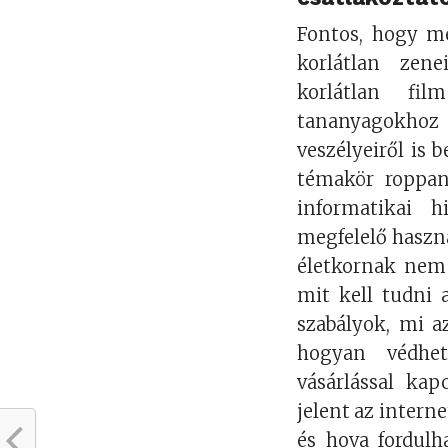
Fontos, hogy m
korlátlan zene
korlátlan fil
tananyagokhoz
veszélyeiről is 
témakör roppan
informatikai hi
megfelelő haszná
életkornak nem 
mit kell tudni 
szabályok, mi a
hogyan védhet
vásárlással ka
jelent az interne
és hova fordulh