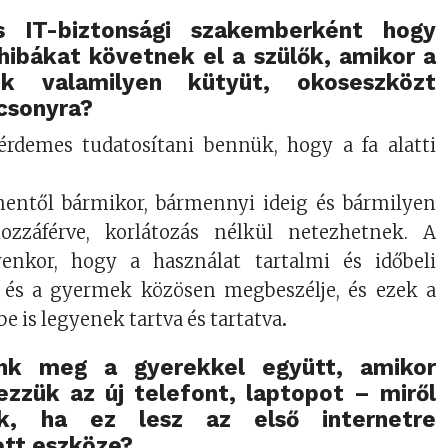
s IT-biztonsági szakemberként hogy
 hibákat követnek el a szülők, amikor a
k valamilyen kütyüt, okoseszközt
csonyra?
érdemes tudatosítani bennük, hogy a fa alatti
nnentől bármikor, bármennyi ideig és bármilyen
ozzáférve, korlátozás nélkül netezhetnek. A
yenkor, hogy a használat tartalmi és időbeli
ő és a gyermek közösen megbeszélje, és ezek a
e is legyenek tartva és tartatva
.
nk meg a gyerekkel együtt, amikor
zzük az új telefont, laptopot – miről
nk, ha ez lesz az első internetre
ott eszköze?