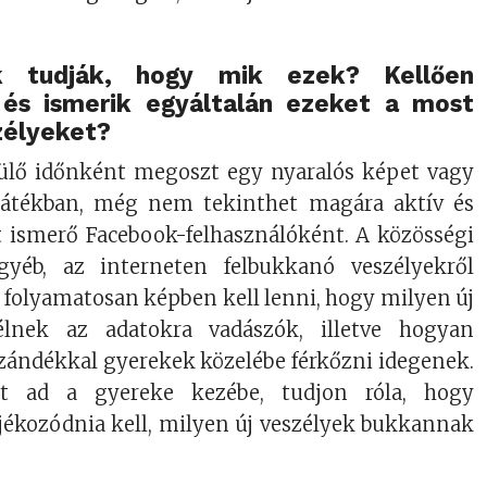
k tudják, hogy mik ezek? Kellően
 és ismerik egyáltalán ezeket a most
zélyeket?
zülő időnként megoszt egy nyaralós képet vagy
 játékban, még nem tekinthet magára aktív és
 ismerő Facebook-felhasználóként. A közösségi
yéb, az interneten felbukkanó veszélyekről
, folyamatosan képben kell lenni, hogy milyen új
lnek az adatokra vadászók, illetve hogyan
szándékkal gyerekek közelébe férkőzni idegenek.
zt ad a gyereke kezébe, tudjon róla, hogy
jékozódnia kell, milyen új veszélyek bukkannak