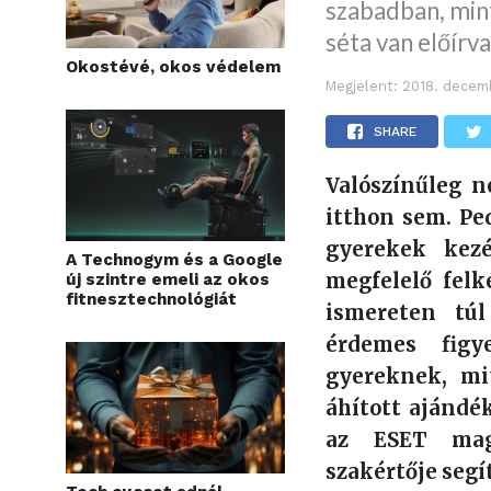
szabadban, mint
séta van előírva
Okostévé, okos védelem
Megjelent:
2018. decemb
SHARE
Valószínűleg 
itthon sem. Pe
gyerekek kez
A Technogym és a Google
megfelelő felk
új szintre emeli az okos
fitnesztechnológiát
ismereten tú
érdemes figy
gyereknek, mi
áhított ajándék
az ESET magy
szakértője segí