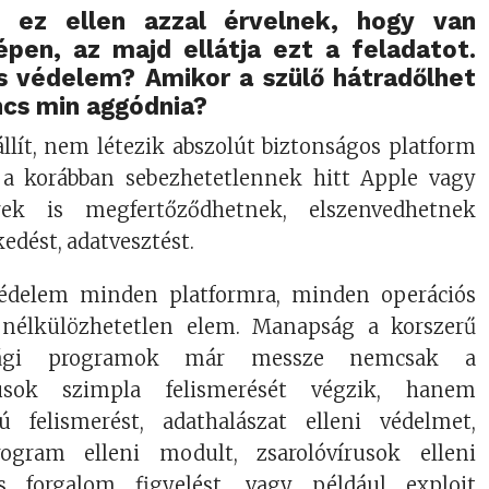
k ez ellen azzal érvelnek, hogy van
pen, az majd ellátja ezt a feladatot.
s védelem? Amikor a szülő hátradőlhet
ncs min aggódnia?
állít, nem létezik abszolút biztonságos platform
 a korábban sebezhetetlennek hitt Apple vagy
rek is megfertőződhetnek, elszenvedhetnek
edést, adatvesztést.
védelem minden platformra, minden operációs
 nélkülözhetetlen elem. Manapság a korszerű
onsági programok már messze nemcsak a
rusok szimpla felismerését végzik, hanem
ú felismerést, adathalászat elleni védelmet,
rogram elleni modult, zsarolóvírusok elleni
s forgalom figyelést, vagy például exploit