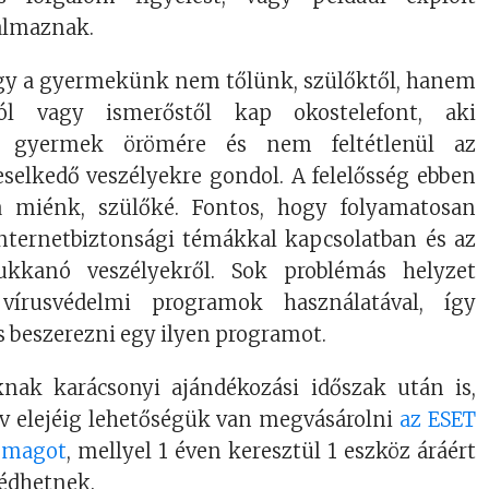
talmaznak.
ogy a gyermekünk nem tőlünk, szülőktől, hanem
tól vagy ismerőstől kap okostelefont, aki
a gyermek örömére és nem feltétlenül az
eselkedő veszélyekre gondol. A felelősség ebben
a miénk, szülőké. Fontos, hogy folyamatosan
nternetbiztonsági témákkal kapcsolatban és az
bukkanó veszélyekről. Sok problémás helyzet
vírusvédelmi programok használatával, így
 beszerezni egy ilyen programot.
nak karácsonyi ajándékozási időszak után is,
év elejéig lehetőségük van megvásárolni
az ESET
somagot
, mellyel 1 éven keresztül 1 eszköz áráért
védhetnek.