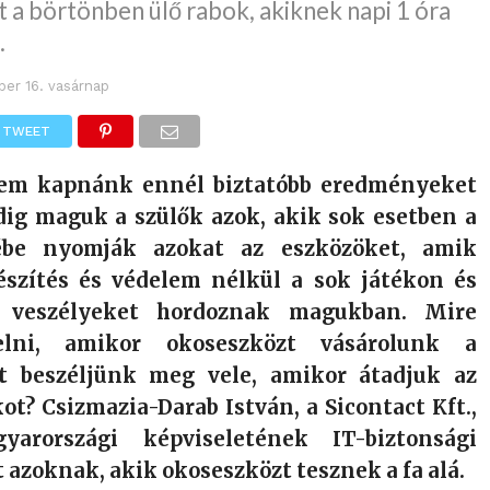
 a börtönben ülő rabok, akiknek napi 1 óra
.
er 16. vasárnap
TWEET
nem kapnánk ennél biztatóbb eredményeket
dig maguk a szülők azok, akik sok esetben a
ébe nyomják azokat az eszközöket, amik
észítés és védelem nélkül a sok játékon és
l veszélyeket hordoznak magukban. Mire
elni, amikor okoseszközt vásárolunk a
t beszéljünk meg vele, amikor átadjuk az
ot? Csizmazia-Darab István, a Sicontact Kft.,
arországi képviseletének IT-biztonsági
t azoknak, akik okoseszközt tesznek a fa alá.