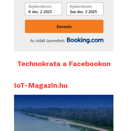
Technokrata a Facebookon
IoT-Magazin.hu