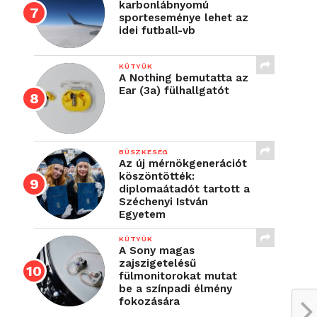
karbonlábnyomú
sporteseménye lehet az
idei futball-vb
KÜTYÜK
A Nothing bemutatta az
Ear (3a) fülhallgatót
BÜSZKESÉG
Az új mérnökgenerációt
köszöntötték:
diplomaátadót tartott a
Széchenyi István
Egyetem
KÜTYÜK
A Sony magas
zajszigetelésű
fülmonitorokat mutat
be a színpadi élmény
fokozására