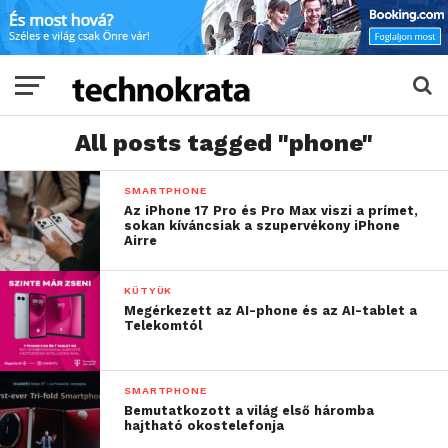
All posts tagged "phone"
SMARTPHONE
Az iPhone 17 Pro és Pro Max viszi a prímet,
sokan kíváncsiak a szupervékony iPhone
Airre
KÜTYÜK
Megérkezett az AI-phone és az AI-tablet a
Telekomtól
SMARTPHONE
Bemutatkozott a világ első háromba
hajtható okostelefonja