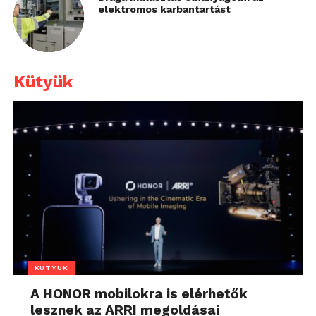
elektromos karbantartást
Kütyük
KÜTYÜK
A HONOR mobilokra is elérhetők
lesznek az ARRI megoldásai