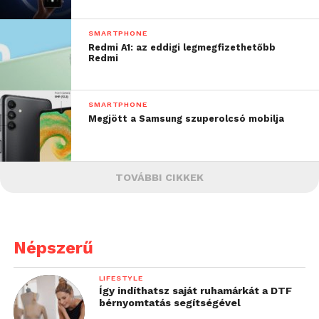
SMARTPHONE
Redmi A1: az eddigi legmegfizethetőbb
Redmi
SMARTPHONE
Megjött a Samsung szuperolcsó mobilja
TOVÁBBI CIKKEK
Népszerű
LIFESTYLE
Így indíthatsz saját ruhamárkát a DTF
bérnyomtatás segítségével