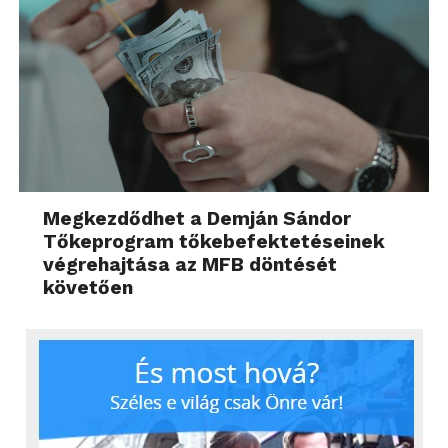
Megkezdődhet a Demján Sándor
Tőkeprogram tőkebefektetéseinek
végrehajtása az MFB döntését
követően