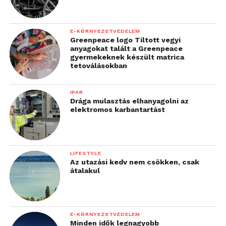
E-KÖRNYEZETVÉDELEM
Greenpeace logo Tiltott vegyi
anyagokat talált a Greenpeace
gyermekeknek készült matrica
tetoválásokban
IPAR
Drága mulasztás elhanyagolni az
elektromos karbantartást
LIFESTYLE
Az utazási kedv nem csökken, csak
átalakul
E-KÖRNYEZETVÉDELEM
Minden idők legnagyobb