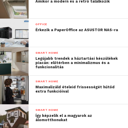
Amikor a modern és a retró találkozik
OFFICE
Érkezik a PaperOffice az ASUSTOR NAS-ra
SMART HOME
Legújabb trendek a háztartási készülékek
piacán: előtérben a minimalizmus és a
funkcionalitás
SMART HOME
Maximalizáld ételeid frissességét hűtőd
extra funkcióival
SMART HOME
Így képzelik el a magyarok az
álomotthonukat