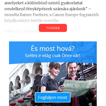
amelyeket a különböző szintű gyakorlattal
rendelkező fényképészek számára ajánlunk” –
mondta Rainer Fuehres, a Canon Europe fogyasztói
képalkotásért felelős vezetője.
TOVÁBB
1987-től gyártják
Az EOS („Electro Optical System”) rendszer gyártása
1987-ben, az EOS 650 tükörreflexes
fényképezőgéppel kezdődött, a Canon Inc.
fukusimai üzemében. Ez a modell volt a világon az
első fényképezőgép, amelyben elektronikus
bajonett rendszert használtak. Az elmúlt 25 év során
a Canon az EOS rendszer fejlesztésével a
legfejlettebb technológiákat és kiemelkedő
képminőséget biztosította a különböző szintű – a
kezdőktől a hivatásosig – fényképészeknek
számára.