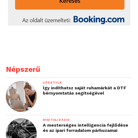
Népszerű
LIFESTYLE
Így indíthatsz saját ruhamárkát a DTF
bérnyomtatás segítségével
DIGITALIZÁCIÓ
A mesterséges intelligencia fejlődése
és az ipari forradalom párhuzamai