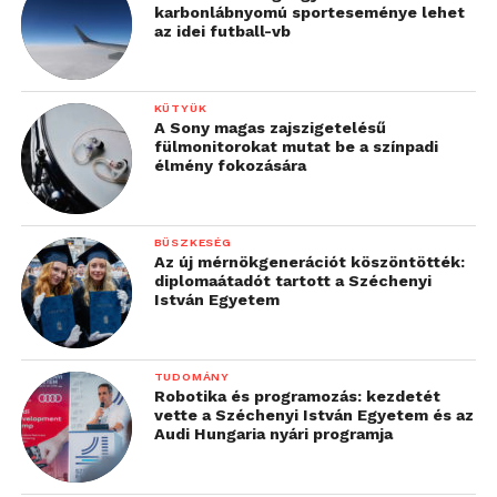
karbonlábnyomú sporteseménye lehet
az idei futball-vb
KÜTYÜK
A Sony magas zajszigetelésű
fülmonitorokat mutat be a színpadi
élmény fokozására
BÜSZKESÉG
Az új mérnökgenerációt köszöntötték:
diplomaátadót tartott a Széchenyi
István Egyetem
TUDOMÁNY
Robotika és programozás: kezdetét
vette a Széchenyi István Egyetem és az
Audi Hungaria nyári programja