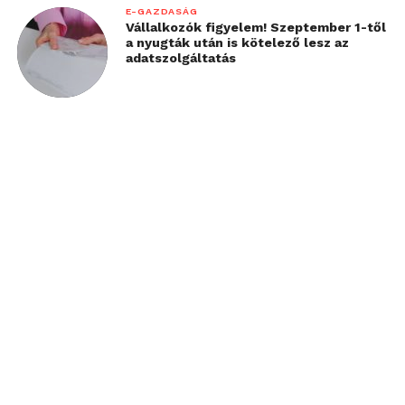
E-GAZDASÁG
Vállalkozók figyelem! Szeptember 1-től
a nyugták után is kötelező lesz az
adatszolgáltatás