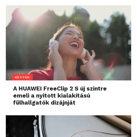
KÜTYÜK
A HUAWEI FreeClip 2 S új szintre
emeli a nyitott kialakítású
fülhallgatók dizájnját