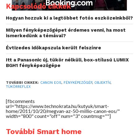
Kapcsolódó cikkek
A vállalat az EOS sorozat bevezetése után mindössze
két évvel, 1989-ben bemutatta legprofesszionálisabb
Hogyan hozzuk ki a legtöbbet fotós eszközeinkből?
tükörreflexes gépét, az EOS-1 modellt. 1997-ben – az
Milyen fényképezőgépet érdemes venni, ha most
EOS sorozat megjelenésének 10. évfordulóján –
ismerkedünk a témával?
elkészült a 10 milliomodik modell, 2003-ra pedig a
gyártás elérte a 20 millió darabot. Ez nagyrészt a kis
Évtizedes időkapszula került felszínre
tömegű és kompakt EOS 500 1993-as
Itt a Panasonic új, tükör nélküli, box-stílusú LUMIX
megjelenésének és a 2000-ben kiadott EOS D30
BGH1 fényképezőgépe
modellnek volt köszönhető.
Az elmúlt 25 év technológiai fejlesztései közé
TOVÁBBI CIKKEK:
CANON EOS
,
FÉNYKÉPEZŐGÉP
,
OBJEKTÍV
,
TÜKÖRREFLEX
tartozott a vállalat piacvezető, nagy teljesítményű
DIGIC digitális képfeldolgozó processzora, valamint
[fbcomments
url="https://www.technokrata.hu/kutyuk/smart-
a saját fejlesztésű CMOS érzékelők, amelyek
home/2011/10/20/megvan-az-50-millio-canon-eos/"
egyedülálló képminőséget biztosítanak a
width="800" count="off" num="3" countmsg=""]
felhasználók számára. Ezeknek a fejlesztéseknek
köszönhető, hogy a Canon 2007 decemberében – a
További Smart home
sorozat fennállásának 20. évfordulóján – elérte a 30