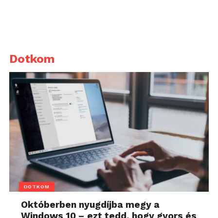
Dotkom
DOTKOM
Októberben nyugdíjba megy a
Windows 10 – ezt tedd, hogy gyors és