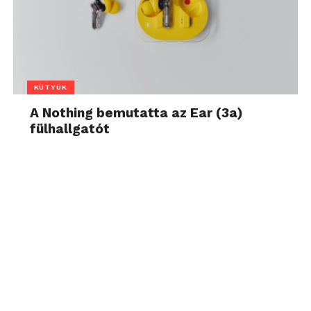
KÜTYÜK
A Nothing bemutatta az Ear (3a)
fülhallgatót