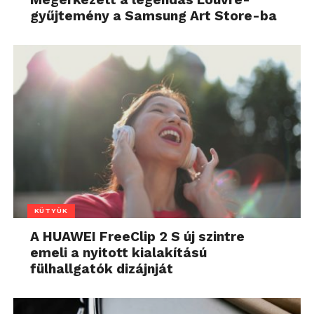
gyűjtemény a Samsung Art Store-ba
KÜTYÜK
A HUAWEI FreeClip 2 S új szintre
emeli a nyitott kialakítású
fülhallgatók dizájnját