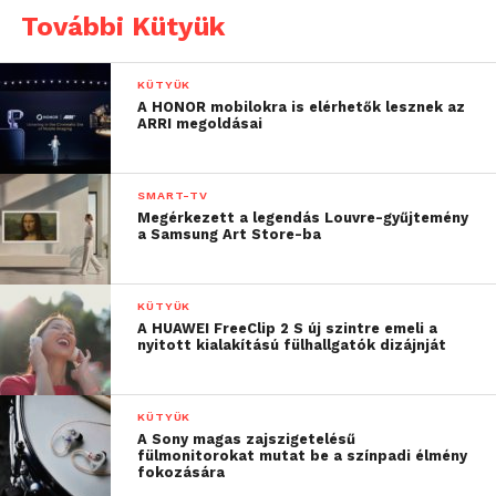
További Kütyük
világszerte elérhetővé
tettük a kis- és
KÜTYÜK
középvállalkozások
A HONOR mobilokra is elérhetők lesznek az
ARRI megoldásai
számára, akik egyébként
megfelelő szakértelem
SMART-TV
vagy költségkeret híján
Megérkezett a legendás Louvre-gyűjtemény
a Samsung Art Store-ba
nem tudtak volna élni a
lehetőséggel. Ez azt
KÜTYÜK
jelentette, hogy hatalmas
A HUAWEI FreeClip 2 S új szintre emeli a
nyitott kialakítású fülhallgatók dizájnját
potenciált tudtunk
felszabadítani, amelyek
KÜTYÜK
eddig a lassú sebesség
A Sony magas zajszigetelésű
fülmonitorokat mutat be a színpadi élmény
mögött rekedtek”
fokozására