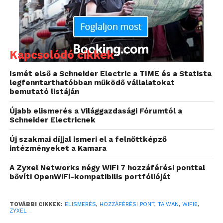
innováció, különösen az 5G, a mesterséges
intelligencia, a big data, az IoT és a VR kiaknázása az
ügyfelek igényeinek kiszolgálása és problémáik
megoldása érdekében – ezt Kell Lin, a Zyxel
Kapcsolódó cikkek
hálózatkezelési üzletágának vezetője is
megerősítette.
Ismét első a Schneider Electric a TIME és a Statista
legfenntarthatóbban működő vállalatokat
bemutató listáján
„A Zyxel az elsők között
volt az iparágban, aki
Újabb elismerés a Világgazdasági Fórumtól a
Schneider Electricnek
WiFi 6 termékeket
Új szakmai díjjal ismeri el a felnőttképző
fejlesztett és értékesített
intézményeket a Kamara
a piacon”
A Zyxel Networks négy WiFi 7 hozzáférési ponttal
bővíti OpenWiFi-kompatibilis portfólióját
– mondta Lin.
TOVÁBBI CIKKEK:
ELISMERÉS
,
HOZZÁFÉRÉSI PONT
,
TAIWAN
,
WIFI6
,
ZYXEL
„A szupergyors WiFi-t