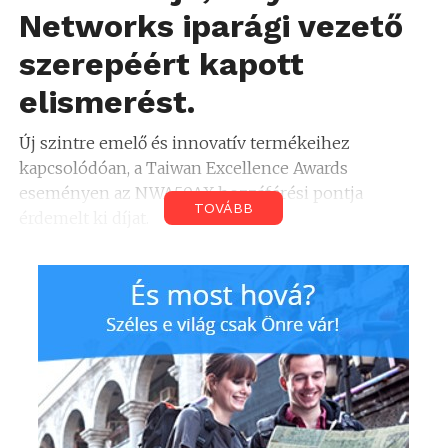
Networks iparági vezető
szerepéért kapott
elismerést.
Új szintre emelő és innovatív termékeihez
kapcsolódóan, a Taiwan Excellence Awards
eseményen az NWA50AX hozzáférési pontja
TOVÁBB
érdemelt ki díjat.
A WiFi 6 kompatibilis, kétrádiós PoE hozzáférési
pont elismerését tavaly év végén Tajpejben adták át,
és így a Zyxel által eddig bezsebelt Taiwan
Excellence Awards díjak száma közel 100-ra
emelkedik.
A szervezők elmondták, hogy az idei év
nyerteseinek mindegyikére jellemző volt az