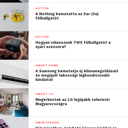
KÜTYÜK
„Az a tény, hogy immár 17.
A Nothing bemutatta az Ear (3a)
fülhallgatót
alkalommal kapunk
elismerést ezeken a
KÜTYÜK
díjátadókon, szintén
Hogyan válasszunk TWS fülhallgatót a
nyári szezonra?
rámutat az innováció
iránti hosszú távú
SMART HOME
elkötelezettségünkre”
A Samsung bemutatja új klímamegoldásait
és megújult lakossági légkondicionáló
kínálatát
– tette hozzá.
SMART-TV
„A K+F-től a minőség-
Megérkeztek az LG legújabb televíziói
Magyarországra
ellenőrzésig minden
szempontból kiváló
SMARTPHONE