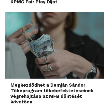
KPMG Fair Play Díjat
Megkezdődhet a Demján Sándor
Tőkeprogram tőkebefektetéseinek
végrehajtása az MFB döntését
követően