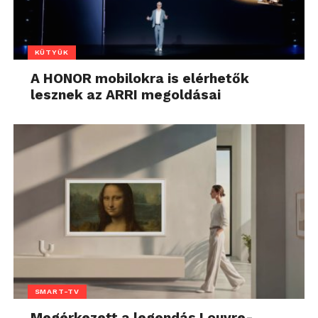
KÜTYÜK
A HONOR mobilokra is elérhetők
lesznek az ARRI megoldásai
SMART-TV
Megérkezett a legendás Louvre-