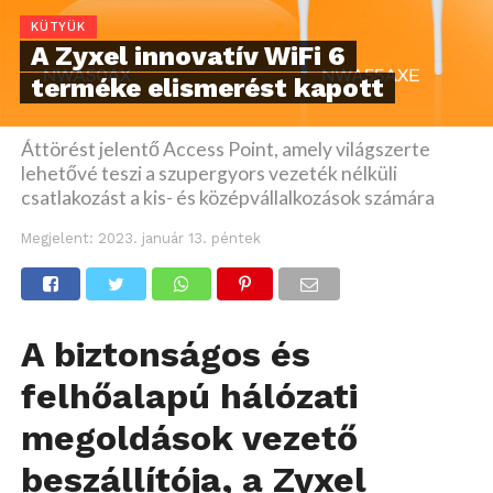
KÜTYÜK
A Zyxel innovatív WiFi 6
terméke elismerést kapott
Áttörést jelentő Access Point, amely világszerte
lehetővé teszi a szupergyors vezeték nélküli
csatlakozást a kis- és középvállalkozások számára
Megjelent:
2023. január 13. péntek
A biztonságos és
felhőalapú hálózati
megoldások vezető
beszállítója, a Zyxel