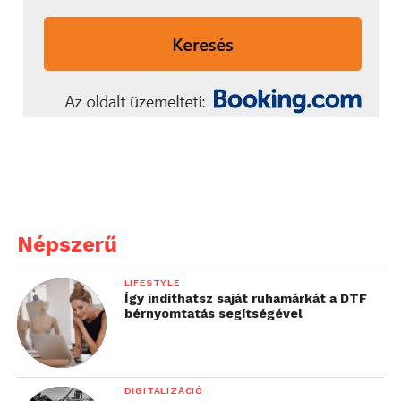
Népszerű
LIFESTYLE
Így indíthatsz saját ruhamárkát a DTF
bérnyomtatás segítségével
DIGITALIZÁCIÓ