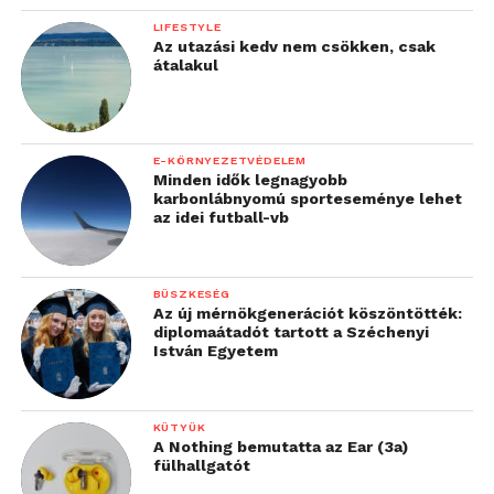
LIFESTYLE
Az utazási kedv nem csökken, csak
átalakul
E-KÖRNYEZETVÉDELEM
Minden idők legnagyobb
karbonlábnyomú sporteseménye lehet
az idei futball-vb
BÜSZKESÉG
Az új mérnökgenerációt köszöntötték:
diplomaátadót tartott a Széchenyi
István Egyetem
KÜTYÜK
A Nothing bemutatta az Ear (3a)
fülhallgatót