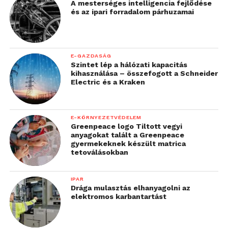
A mesterséges intelligencia fejlődése
és az ipari forradalom párhuzamai
E-GAZDASÁG
Szintet lép a hálózati kapacitás
kihasználása – összefogott a Schneider
Electric és a Kraken
E-KÖRNYEZETVÉDELEM
Greenpeace logo Tiltott vegyi
anyagokat talált a Greenpeace
gyermekeknek készült matrica
tetoválásokban
IPAR
Drága mulasztás elhanyagolni az
elektromos karbantartást