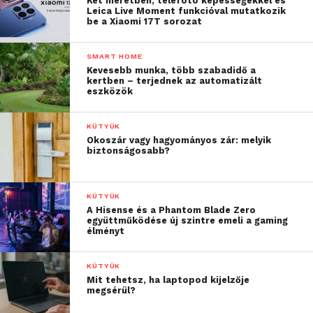
teljesítményt kellett
Két méretben, telefotó képességekkel és
Leica Live Moment funkcióval mutatkozik
be a Xiaomi 17T sorozat
nyújtanunk, és ez tette
lehetővé a Zyxel
SMART HOME
számára, hogy minden
Kevesebb munka, több szabadidő a
kertben – terjednek az automatizált
eszközök
évben díjjal térjen haza.”
KÜTYÜK
Nagy teljesítmény
Okoszár vagy hagyományos zár: melyik
biztonságosabb?
kisvállalkozások számára
Az NWA50AX-et kifejezetten arra tervezték, hogy
KÜTYÜK
megfizethető, üzleti szintű WiFi 6 hálózatot
A Hisense és a Phantom Blade Zero
biztosítson a kisvállalkozások és a SOHO
együttműködése új szintre emeli a gaming
élményt
felhasználók számára. A dual-rádiós 802.11ax vezeték
nélküli hozzáférési pont támogatja a 2,4 GHz-es és
KÜTYÜK
az 5 GHz-es frekvenciákat is, hogy 25 százalékkal
Mit tehetsz, ha laptopod kijelzője
gyorsabb sebességet biztosítson, és maximalizálja a
megsérül?
WiFi hatékonyságát azáltal, hogy lehetővé teszi az