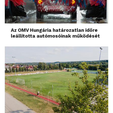
Az OMV Hungária határozatlan időre
leállította autómosóinak működését