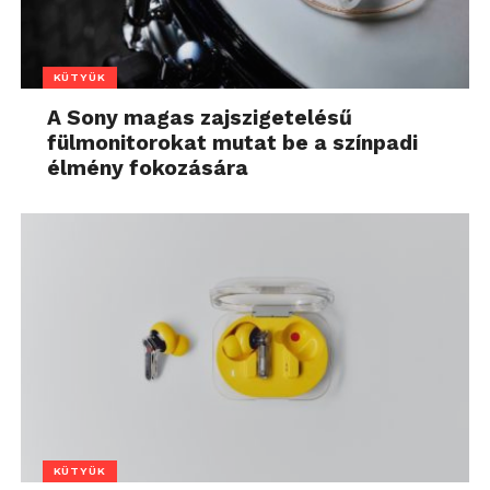
KÜTYÜK
A Sony magas zajszigetelésű
fülmonitorokat mutat be a színpadi
élmény fokozására
KÜTYÜK