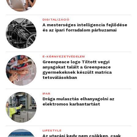
DIGITALIZÁCIÓ
A mesterséges intelligencia fejlődése
és az ipari forradalom párhuzamai
E-KÖRNYEZETVÉDELEM
Greenpeace logo Tiltott vegyi
anyagokat talált a Greenpeace
gyermekeknek készült matrica
tetoválásokban
IPAR
Drága mulasztás elhanyagolni az
elektromos karbantartást
LIFESTYLE
Az utazási kedv nem csökken, csak