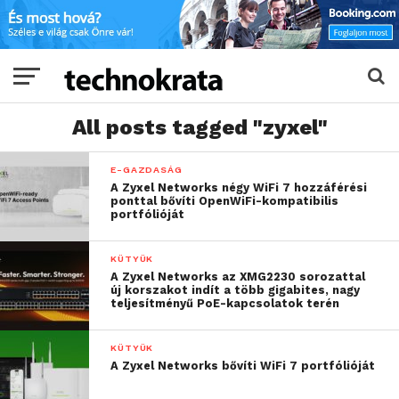
All posts tagged "zyxel"
E-GAZDASÁG
A Zyxel Networks négy WiFi 7 hozzáférési
ponttal bővíti OpenWiFi-kompatibilis
portfólióját
KÜTYÜK
A Zyxel Networks az XMG2230 sorozattal
új korszakot indít a több gigabites, nagy
teljesítményű PoE-kapcsolatok terén
KÜTYÜK
A Zyxel Networks bővíti WiFi 7 portfólióját