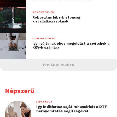
ADATVÉDELEM
Robosztus kiberbiztonság
kisvállalkozásoknak
DIGITALIZÁCIÓ
Így nyújtanak okos megoldást a switchek a
KKV-k számára
TOVÁBBI CIKKEK
Népszerű
LIFESTYLE
Így indíthatsz saját ruhamárkát a DTF
bérnyomtatás segítségével