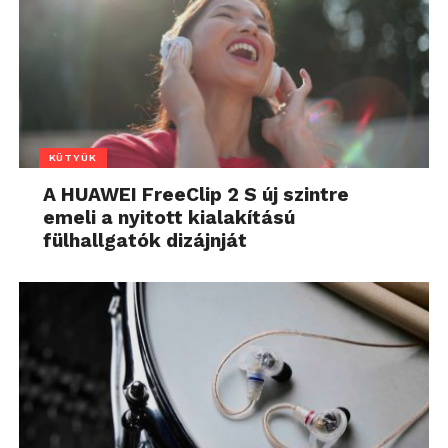
KÜTYÜK
A HUAWEI FreeClip 2 S új szintre
emeli a nyitott kialakítású
fülhallgatók dizájnját