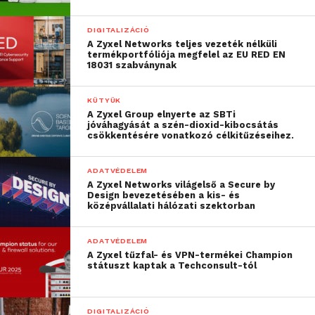
DIGITALIZÁCIÓ
A Zyxel Networks teljes vezeték nélküli
termékportfóliója megfelel az EU RED EN
18031 szabványnak
KÜTYÜK
A Zyxel Group elnyerte az SBTi
jóváhagyását a szén-dioxid-kibocsátás
csökkentésére vonatkozó célkitűzéseihez.
ADATVÉDELEM
A Zyxel Networks világelső a Secure by
Design bevezetésében a kis- és
középvállalati hálózati szektorban
ADATVÉDELEM
A Zyxel tűzfal- és VPN-termékei Champion
státuszt kaptak a Techconsult-tól
DIGITALIZÁCIÓ