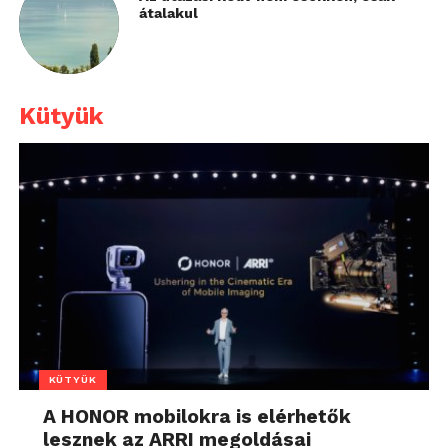
átalakul
Kütyük
KÜTYÜK
A HONOR mobilokra is elérhetők
lesznek az ARRI megoldásai