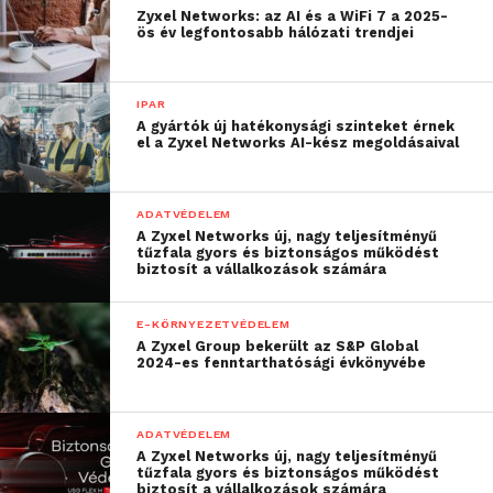
Zyxel Networks: az AI és a WiFi 7 a 2025-
ös év legfontosabb hálózati trendjei
IPAR
A gyártók új hatékonysági szinteket érnek
el a Zyxel Networks AI-kész megoldásaival
ADATVÉDELEM
A Zyxel Networks új, nagy teljesítményű
tűzfala gyors és biztonságos működést
biztosít a vállalkozások számára
E-KÖRNYEZETVÉDELEM
A Zyxel Group bekerült az S&P Global
2024-es fenntarthatósági évkönyvébe
ADATVÉDELEM
A Zyxel Networks új, nagy teljesítményű
tűzfala gyors és biztonságos működést
biztosít a vállalkozások számára