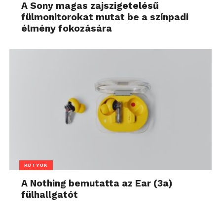
A Sony magas zajszigetelésű
fülmonitorokat mutat be a színpadi
élmény fokozására
KÜTYÜK
A Nothing bemutatta az Ear (3a)
fülhallgatót