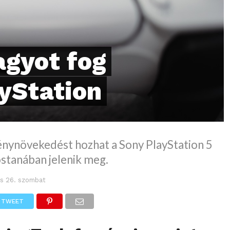
agyot fog
ayStation
énynövekedést hozhat a Sony PlayStation 5
stanában jelenik meg.
us 26. szombat
TWEET