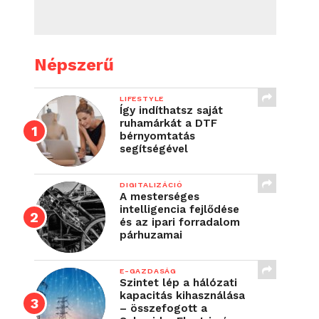
Népszerű
LIFESTYLE
Így indíthatsz saját
ruhamárkát a DTF
bérnyomtatás
segítségével
DIGITALIZÁCIÓ
A mesterséges
intelligencia fejlődése
és az ipari forradalom
párhuzamai
E-GAZDASÁG
Szintet lép a hálózati
kapacitás kihasználása
– összefogott a