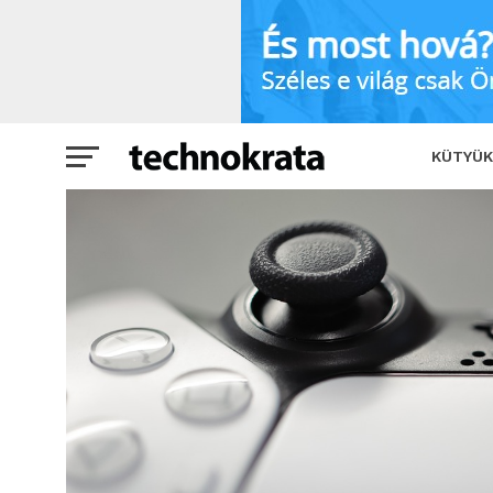
Valószínűleg nagyot fog szólni az új Pl
KÜTYÜK