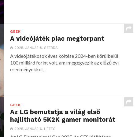
GEEK
A videójáték piac megtorpant
2025. JANUÁR 8. SZERDA
A videójátékosok éves költése 2024-ben körülbelül
100 milliárd forint volt, ami megegyezik az előző évi
eredményekkel,...
GEEK
Az LG bemutatja a világ első
hajlítható 5K2K gamer monitorát
2025. JANUÁR 6. HÉTFŐ
Az LG Electronics (LG) a 2025-ös CES kiállításon