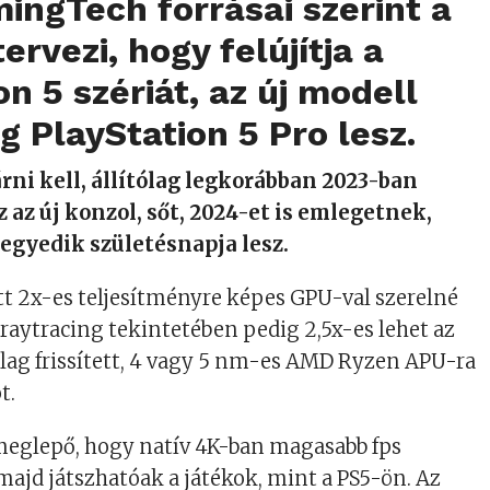
ingTech
forrásai szerint a
ervezi, hogy felújítja a
on 5 szériát, az új modell
g PlayStation 5 Pro lesz.
rni kell, állítólag legkorábban 2023-ban
 az új konzol, sőt, 2024-et is emlegetnek,
egyedik születésnapja lesz.
att 2x-es teljesítményre képes GPU-val szerelné
, raytracing tekintetében pedig 2,5x-es lehet az
tólag frissített, 4 vagy 5 nm-es AMD Ryzen APU-ra
t.
eglepő, hogy natív 4K-ban magasabb fps
majd játszhatóak a játékok, mint a PS5-ön. Az