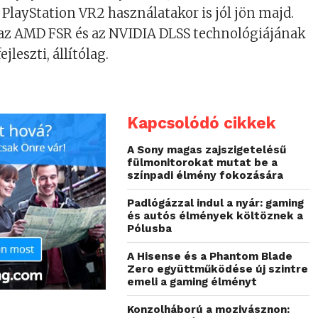
 PlayStation VR2 használatakor is jól jön majd.
 az AMD FSR és az NVIDIA DLSS technológiájának
ejleszti, állítólag.
Kapcsolódó cikkek
A Sony magas zajszigetelésű
fülmonitorokat mutat be a
színpadi élmény fokozására
Padlógázzal indul a nyár: gaming
és autós élmények költöznek a
Pólusba
A Hisense és a Phantom Blade
Zero együttműködése új szintre
emeli a gaming élményt
Konzolháború a mozivásznon: