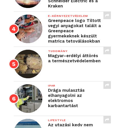
Schneider Electric és a
Kraken
E-KÖRNYEZETVÉDELEM
Greenpeace logo Tiltott
vegyi anyagokat talált a
Greenpeace
gyermekeknek készült
matrica tetoválásokban
TUDOMÁNY
Magyar–erdélyi áttörés
a természetvédelemben
IPAR
Drága mulasztás
elhanyagolni az
elektromos
karbantartást
LIFESTYLE
Az utazási kedv nem