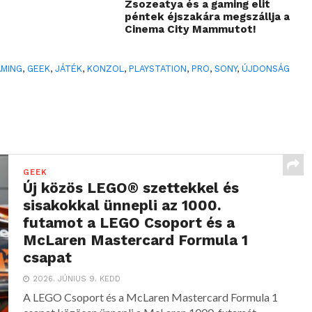
Zsozeatya és a gaming elit
péntek éjszakára megszállja a
Cinema City Mammutot!
AMING
,
GEEK
,
JÁTÉK
,
KONZOL
,
PLAYSTATION
,
PRO
,
SONY
,
ÚJDONSÁG
GEEK
Új közös LEGO® szettekkel és
sisakokkal ünnepli az 1000.
futamot a LEGO Csoport és a
McLaren Mastercard Formula 1
csapat
2026. JÚNIUS 9. KEDD
A LEGO Csoport és a McLaren Mastercard Formula 1