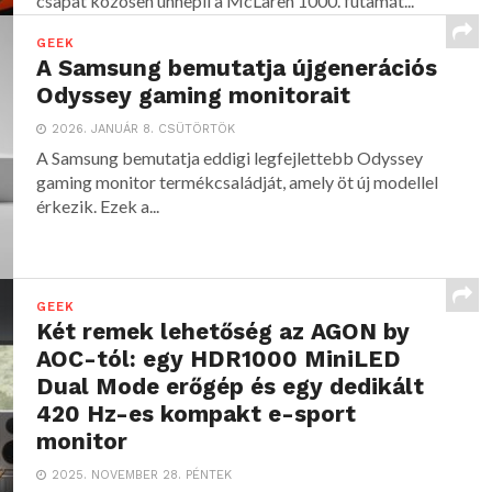
csapat közösen ünnepli a McLaren 1000. futamát...
GEEK
A Samsung bemutatja újgenerációs
Odyssey gaming monitorait
2026. JANUÁR 8. CSÜTÖRTÖK
A Samsung bemutatja eddigi legfejlettebb Odyssey
gaming monitor termékcsaládját, amely öt új modellel
érkezik. Ezek a...
GEEK
Két remek lehetőség az AGON by
AOC-tól: egy HDR1000 MiniLED
Dual Mode erőgép és egy dedikált
420 Hz-es kompakt e-sport
monitor
2025. NOVEMBER 28. PÉNTEK