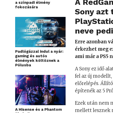
A
RedGam
a színpadi élmény
fokozására
Sony azt t
PlayStati
neve pedi
Erre azonban vá
érkezhet meg ez
Padlógázzal indul a nyár:
ami már a PS5 n
gaming és autós
élmények költöznek a
Pólusba
A Sony ez idő al
fel az új modellt
előrelépés. Állí
építenék az 5 Pró
Ezek után nem m
A Hisense és a Phantom
mellett lesznek 