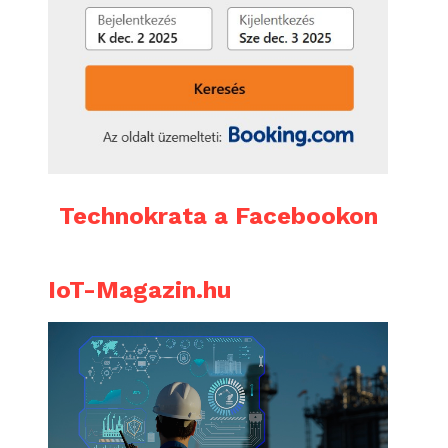
Technokrata a Facebookon
IoT-Magazin.hu