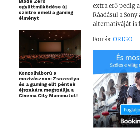
Blade Zero
extra erő pedig a
együttműködése új
szintre emeli a gaming
Ráadásul a Sony
élményt
alternatíváját is f
Forrás:
ORIGO
Konzolháború a
mozivásznon: Zsozeatya
és a gaming elit péntek
éjszakára megszállja a
Cinema City Mammutot!