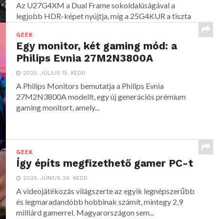
Az U27G4XM a Dual Frame sokoldalúságával a
legjobb HDR-képet nyújtja, míg a 25G4KUR a tiszta
versenyszintű...
GEEK
Egy monitor, két gaming mód: a
Philips Evnia 27M2N3800A
2025. JÚLIUS 15. KEDD
A Philips Monitors bemutatja a Philips Evnia
27M2N3800A modellt, egy új generációs prémium
gaming monitort, amely...
GEEK
Így építs megfizethető gamer PC-t
2025. JÚNIUS 24. KEDD
A videojátékozás világszerte az egyik legnépszerűbb
és legmaradandóbb hobbinak számít, mintegy 2,9
milliárd gamerrel. Magyarországon sem...