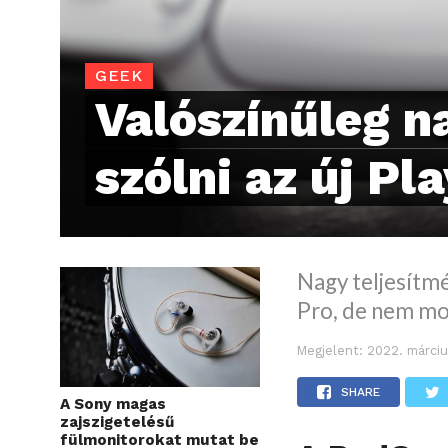
GEEK
Valószínűleg n
szólni az új Pl
Nagy teljesítm
Pro, de nem mo
Megjelent:
2022. márci
SHARE
A Sony magas
zajszigetelésű
fülmonitorokat mutat be