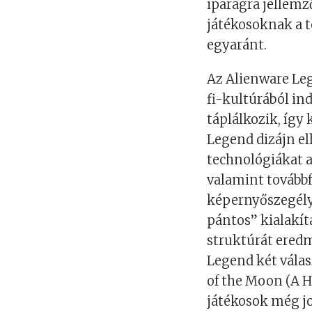
iparágra jellemző
játékosoknak a t
egyaránt.
Az Alienware Leg
fi-kultúrából ind
táplálkozik, így
Legend dizájn el
technológiákat a
valamint továbbf
képernyőszegély
pántos” kialakít
struktúrát eredm
Legend két válas
of the Moon (A Ho
játékosok még j