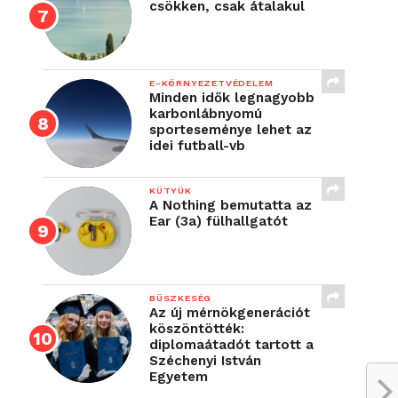
csökken, csak átalakul
E-KÖRNYEZETVÉDELEM
Minden idők legnagyobb
karbonlábnyomú
sporteseménye lehet az
idei futball-vb
KÜTYÜK
A Nothing bemutatta az
Ear (3a) fülhallgatót
BÜSZKESÉG
Az új mérnökgenerációt
köszöntötték:
diplomaátadót tartott a
Széchenyi István
Egyetem