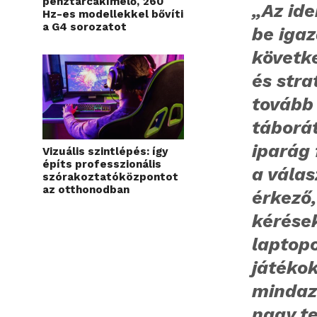
pénztárcakímélő, 260
„Az id
Hz-es modellekkel bővíti
a G4 sorozatot
be igaz
követke
és stra
tovább 
táborá
iparág 
Vizuális szintlépés: így
építs professzionális
a válas
szórakoztatóközpontot
az otthonodban
érkező,
kérések
laptop
játéko
mindaz
nagy te