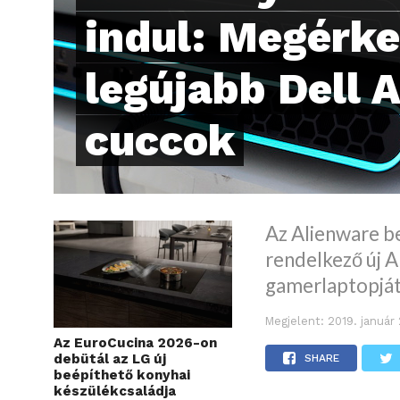
indul: Megérke
legújabb Dell 
cuccok
Az Alienware b
rendelkező új A
gamerlaptopját
Megjelent:
2019. január
Az EuroCucina 2026-on
debütál az LG új
SHARE
beépíthető konyhai
készülékcsaládja