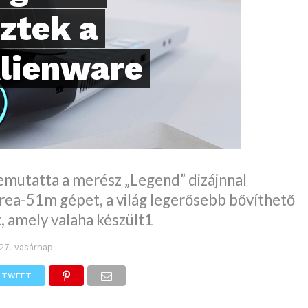
ztek a
Alienware
emutatta a merész „Legend” dizájnnal
rea-51m gépet, a világ legerősebb bővíthető
, amely valaha készült1
 27. vasárnap
TWEET