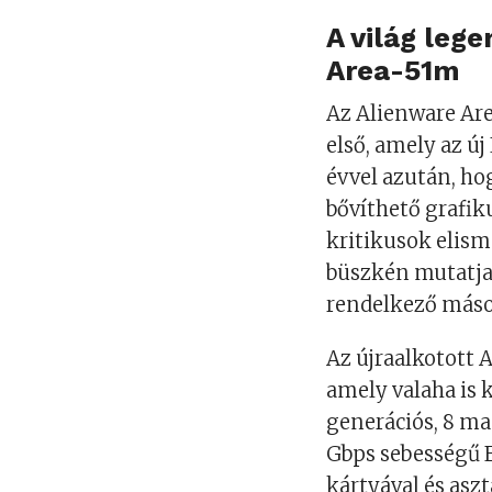
A világ leg
Area-51m
Az Alienware Are
első, amely az ú
évvel azután, ho
bővíthető grafik
kritikusok elisme
büszkén mutatja 
rendelkező máso
Az újraalkotott 
amely valaha is k
generációs, 8 ma
Gbps sebességű E
kártyával és aszt