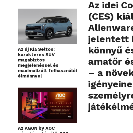
Az idei 
(CES) kiá
Alienware
jelentett
könnyű é
Az új Kia Seltos:
karakteres SUV
amatőr és
magabiztos
megjelenéssel és
– a növe
maximalizált felhasználói
élménnyel
igényeine
személyr
játékélm
Az AGON by AOC