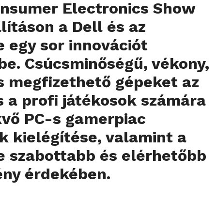
Consumer Electronics Show
llításon a Dell és az
 egy sor innovációt
 be. Csúcsminőségű, vékony,
s megfizethető gépeket az
 a profi játékosok számára
kvő PC-s gamerpiac
k kielégítése, valamint a
e szabottabb és elérhetőbb
ény érdekében.