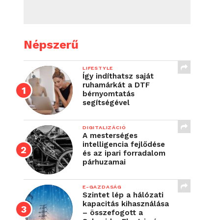
Népszerű
LIFESTYLE
Így indíthatsz saját
ruhamárkát a DTF
bérnyomtatás
segítségével
DIGITALIZÁCIÓ
A mesterséges
intelligencia fejlődése
és az ipari forradalom
párhuzamai
E-GAZDASÁG
Szintet lép a hálózati
kapacitás kihasználása
– összefogott a