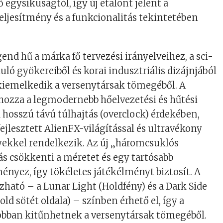
 egysíkúságtól, így új etalont jelent a
eljesítmény és a funkcionalitás tekintetében
end hű a márka fő tervezési irányelveihez, a sci-
uló gyökereiből és korai indusztriális dizájnjából
 kiemelkedik a versenytársak tömegéből. A
hozza a legmodernebb hőelvezetési és hűtési
 hosszú távú túlhajtás (overclock) érdekében,
ejlesztett AlienFX-világítással és ultravékony
ekkel rendelkezik. Az új „háromcsuklós
ás csökkenti a méretet és egy tartósabb
ényez, így tökéletes játékélményt biztosít. A
zható – a Lunar Light (Holdfény) és a Dark Side
ld sötét oldala) – színben érhető el, így a
obban kitűnhetnek a versenytársak tömegéből.