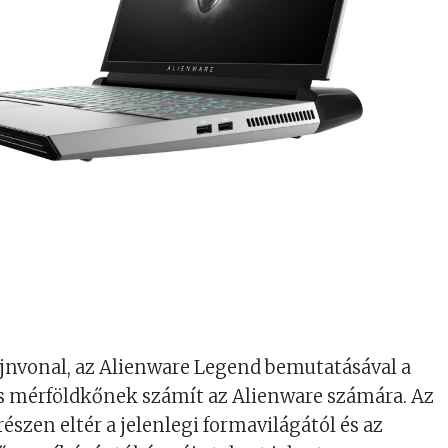
zájnvonal, az Alienware Legend bemutatásával a
ás mérföldkőnek számít az Alienware számára. Az
észen eltér a jelenlegi formavilágától és az