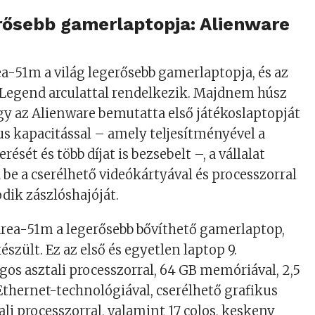
erősebb gamerlaptopja:
Alienware
a-51m a világ legerősebb gamerlaptopja, és az
j Legend arculattal rendelkezik. Majdnem húsz
gy az Alienware bemutatta első játékoslaptopját
us kapacitással – amely teljesítményével a
rését és több díjat is bezsebelt –, a vállalat
be a cserélhető videókártyával és processzorral
dik zászlóshajóját.
Area-51m a legerősebb bővíthető gamerlaptop,
észült. Ez az első és egyetlen laptop 9.
gos asztali processzorral, 64 GB memóriával, 2,5
thernet-technológiával, cserélhető grafikus
ali processzorral, valamint 17 colos, keskeny