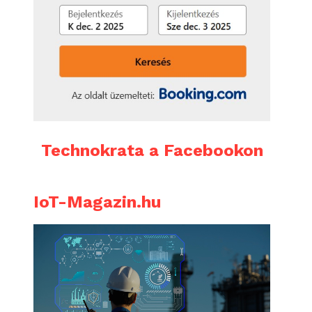
Technokrata a Facebookon
IoT-Magazin.hu