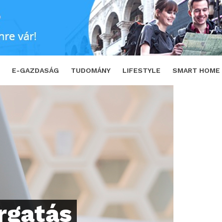
k a legújabb Dell Alienware cuccok
SH
E-GAZDASÁG
TUDOMÁNY
LIFESTYLE
SMART HOME
rgatás