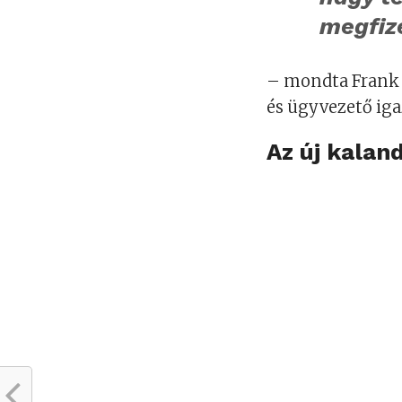
megfiz
– mondta Frank A
és ügyvezető iga
Az új kalan