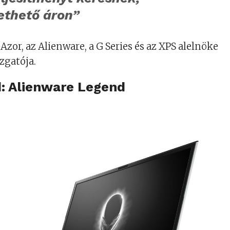
ethető áron”
zor, az Alienware, a G Series és az XPS alelnöke
zgatója.
d: Alienware Legend