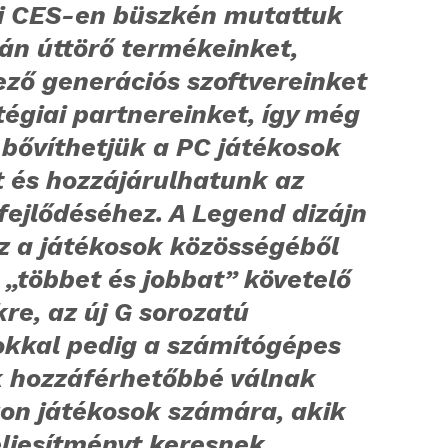
ei CES-en büszkén mutattuk
án úttörő termékeinket,
ző generációs szoftvereinket
tégiai partnereinket, így még
bővíthetjük a PC játékosok
t és hozzájárulhatunk az
fejlődéséhez. A Legend dizájn
z a játékosok közösségéből
 „többet és jobbat” követelő
re, az új G sorozatú
okkal pedig a számítógépes
k hozzáférhetőbbé válnak
on játékosok számára, akik
ljesítményt keresnek,