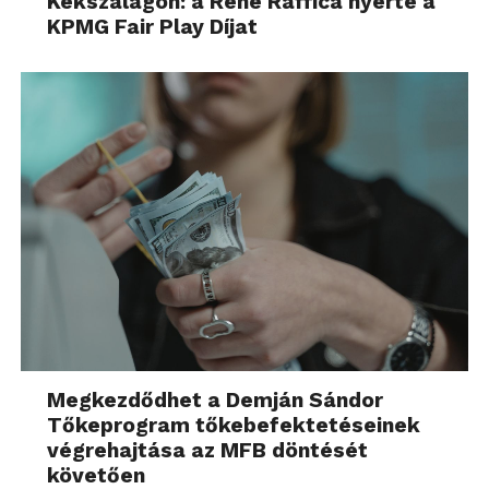
Kékszalagon: a René Raffica nyerte a
KPMG Fair Play Díjat
Megkezdődhet a Demján Sándor
Tőkeprogram tőkebefektetéseinek
végrehajtása az MFB döntését
követően