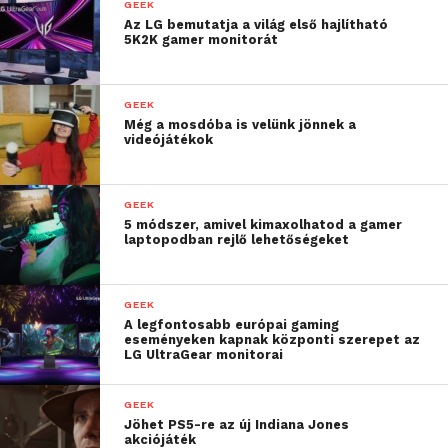
GEEK
Az LG bemutatja a világ első hajlítható
5K2K gamer monitorát
GEEK
Még a mosdóba is velünk jönnek a
videójátékok
GEEK
5 módszer, amivel kimaxolhatod a gamer
laptopodban rejlő lehetőségeket
GEEK
A legfontosabb európai gaming
eseményeken kapnak központi szerepet az
LG UltraGear monitorai
GEEK
Jöhet PS5-re az új Indiana Jones
akciójáték