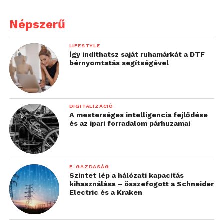
Népszerű
LIFESTYLE
Így indíthatsz saját ruhamárkát a DTF
bérnyomtatás segítségével
DIGITALIZÁCIÓ
A mesterséges intelligencia fejlődése
és az ipari forradalom párhuzamai
E-GAZDASÁG
Szintet lép a hálózati kapacitás
kihasználása – összefogott a Schneider
Electric és a Kraken