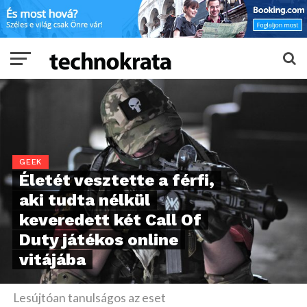
GEEK
Életét vesztette a férfi,
aki tudta nélkül
keveredett két Call Of
Duty játékos online
vitájába
Lesújtóan tanulságos az eset