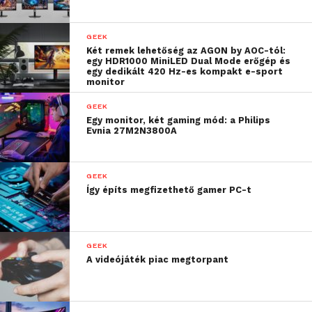
GEEK
Két remek lehetőség az AGON by AOC-tól:
egy HDR1000 MiniLED Dual Mode erőgép és
egy dedikált 420 Hz-es kompakt e-sport
monitor
GEEK
Egy monitor, két gaming mód: a Philips
Evnia 27M2N3800A
GEEK
Így építs megfizethető gamer PC-t
GEEK
A videójáték piac megtorpant