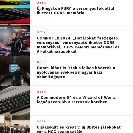
GEEK
Új Kingston FURY, a versenyautók által
ihletett DDR5-memória
GEEK
COMPUTEX 2024: „Határokat feszegető
versenyzés” versenyautó ihlette DDR5
memóriával, DDR5 CAMM2 memóriával és
AI-alkalmazásokkal
GEEK
Doom-klónt is írtak a lelkes kóderek a
nyolcvanas évekbeli magyar házi
számítógépre
GEEK
A Commodore 64 és a Wizard of Wor a
legnépszerűbb a retrózók körében
GEEK
Újjáalakult és kreatív, új 8bites játékokat
vár a HCC szakosztály