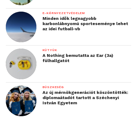
E-KÖRNYEZETVÉDELEM
Minden idők legnagyobb
karbonlábnyomú sporteseménye lehet
az idei futball-vb
KÜTYÜK
A Nothing bemutatta az Ear (3a)
fülhallgatót
BÜSZKESÉG
Az új mérnökgenerációt köszöntötték:
diplomaátadót tartott a Széchenyi
István Egyetem