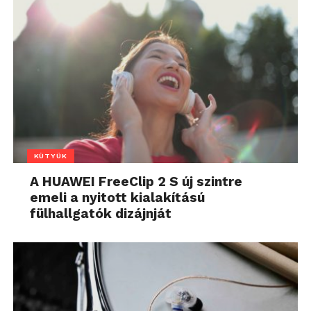
KÜTYÜK
A HUAWEI FreeClip 2 S új szintre
emeli a nyitott kialakítású
fülhallgatók dizájnját