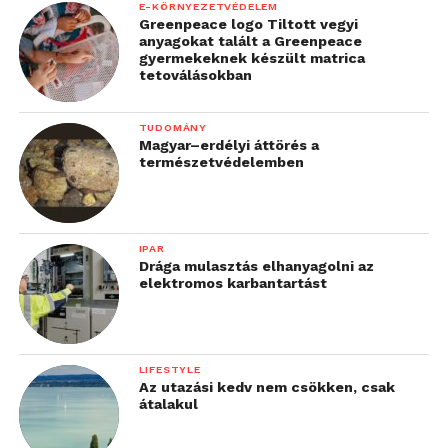
E-KÖRNYEZETVÉDELEM
Greenpeace logo Tiltott vegyi
anyagokat talált a Greenpeace
gyermekeknek készült matrica
tetoválásokban
TUDOMÁNY
Magyar–erdélyi áttörés a
természetvédelemben
IPAR
Drága mulasztás elhanyagolni az
elektromos karbantartást
LIFESTYLE
Az utazási kedv nem csökken, csak
átalakul