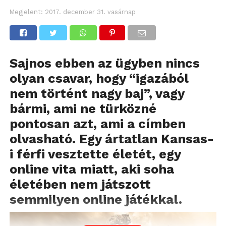
Megjelent:
2017. december 31. vasárnap
Sajnos ebben az ügyben nincs
olyan csavar, hogy “igazából
nem történt nagy baj”, vagy
bármi, ami ne türközné
pontosan azt, ami a címben
olvasható. Egy ártatlan Kansas-
i férfi vesztette életét, egy
online vita miatt, aki soha
életében nem játszott
semmilyen online játékkal.