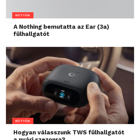
KÜTYÜK
A Nothing bemutatta az Ear (3a)
fülhallgatót
KÜTYÜK
Hogyan válasszunk TWS fülhallgatót
a nyári szezonra?