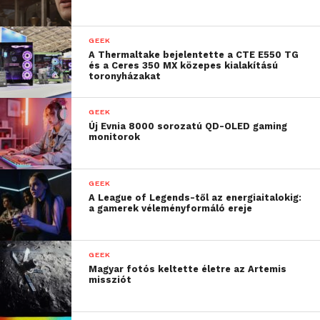
GEEK
A Thermaltake bejelentette a CTE E550 TG
és a Ceres 350 MX közepes kialakítású
toronyházakat
GEEK
Új Evnia 8000 sorozatú QD-OLED gaming
monitorok
GEEK
A League of Legends-től az energiaitalokig:
a gamerek véleményformáló ereje
GEEK
Magyar fotós keltette életre az Artemis
missziót