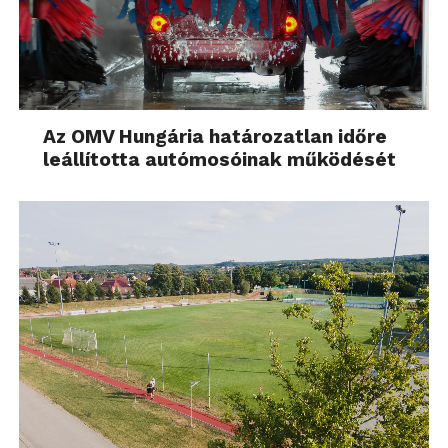
Az OMV Hungária határozatlan időre
leállította autómosóinak működését