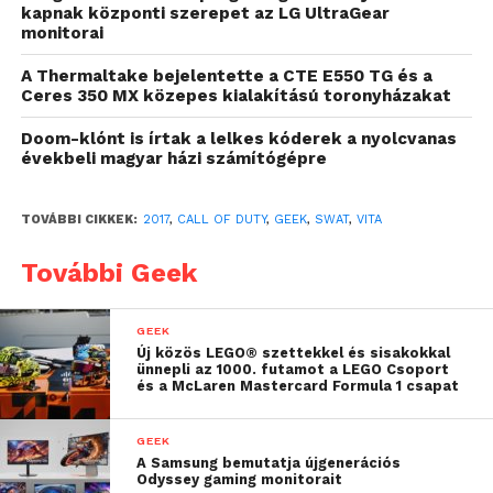
helyette Andrew Finch-nek adta ki magát, aki
kapnak központi szerepet az LG UltraGear
monitorai
történetesen egy létező személy volt, létező
lakcímmel, így keveredett bele ebbe a borzalmas
A Thermaltake bejelentette a CTE E550 TG és a
szituációba.
Ceres 350 MX közepes kialakítású toronyházakat
Doom-klónt is írtak a lelkes kóderek a nyolcvanas
Az még ugyan nem tisztázott, hogy miért lőtték le a
évekbeli magyar házi számítógépre
férfit, aki később a kórházban belehalt sérüléseibe,
valószínűleg nem működött együtt kellőképp, ahogy
TOVÁBBI CIKKEK:
2017
,
CALL OF DUTY
,
GEEK
,
SWAT
,
VITA
azt már számtalanszor láthattuk más eseteknél is.
(Gondolom sejtése sem volt, mi folyik itt) – írja a
További Geek
The Verge
Nagyon megrendítő, hogy egy online játék milyen
GEEK
Új közös LEGO® szettekkel és sisakokkal
erős indulatokat képes generálni az elfojtással élő
ünnepli az 1000. futamot a LEGO Csoport
emberekben. Ha nem is akart emberáldozatot senki,
és a McLaren Mastercard Formula 1 csapat
a felelőtlen döntések sorozata akkor is azt a férfit
terheli, aki a másikat hamisan ilyen súlyos vádakkal
GEEK
A Samsung bemutatja újgenerációs
illeti.
Odyssey gaming monitorait