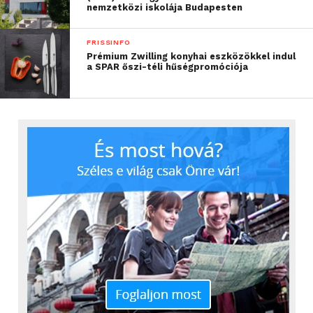
akiknek partnere gyermekvállalás miatt szülési
nemzetközi iskolája Budapesten
szabadságra megy. Ez a duplája a törvényileg
biztosított 10 napnak, és a 40%-os bér helyett az
FRISSINFO
édesapák teljes fizetéssel élvezhetik a szabadságot. A
Prémium Zwilling konyhai eszközökkel indul
a SPAR őszi-téli hűségpromóciója
szolgáltató adatai szerint a kollégák szívesen élnek
ezzel a lehetőséggel: idén áprilisig több mint százan
vették ki az extra szabadságot, aminek
köszönhetően összesen mintegy 15 ezer órával
többet tölthettek gyermekeikkel. Az apák átlagosan
16 munkanapot vesznek ki egyhuzamban,
kétharmaduk egyből a gyerek születését követő
három hónapban. Az apaszabadságot a Yettel
kollégái átlagosan 35 éves korukban veszik igénybe.
A lehetőség szervesen illeszkedik a mobilszolgáltató
színes juttatási palettájába, amelynek része többek
közt a szolidaritási alap azon kollégák támogatására,
akik nem várt életkörülmény miatt kerülnek rossz
anyagi helyzetbe, vagy a mindennapos problémák,