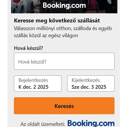
nehezebb élethelyzetek megoldásához támogatást
adó Számíthatsz ránk! program, amelyen keresztül
szakemberektől lehet segítséget kérni jogi,
egészségügyi, pénzügyi, vagy akár lelki, magánéleti
problémák esetében.
Idén apák napja apropóján a Yettel azon
édesapáknak, akiknek 18 év alatti gyermekük van,
rövidített munkanapot biztosít, ezzel is támogatva,
hogy még több minőségi időt tölthessenek
gyermekeikkel. A szolgáltató rajpályázatának
keretében arra kérte az édesapák gyermekeit, hogy
rajzolják le, szerintük mit csinál az apukájuk a
Yettelnél, hogyan képzelik el a munkáját. A
mobilszolgáltató hozzájárul a nyertesek által
megálmodott közös program megvalósulásához. A
pályázat kapcsán készült kisvideó az alábbi linken
érhető el: