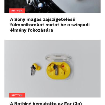
KÜTYÜK
A Sony magas zajszigetelésű
fülmonitorokat mutat be a színpadi
élmény fokozására
KÜTYÜK
A Nothing bemutatta az Ear (3a)