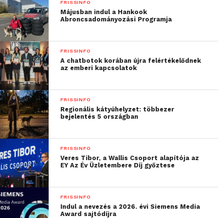
FRISSINFO
stabilizálja, hiszen az
Májusban indul a Hankook
Abroncsadományozási Programja
anya akkor tud igazán
anya lenni, ha van
FRISSINFO
mellette segítség – az
A chatbotok korában újra felértékelődnek
az emberi kapcsolatok
apaszabadság így egyben
az anyát is támogatja”
FRISSINFO
Regionális kátyúhelyzet: többezer
– mondta
Léder László
pszichológus, az Apa
bejelentés 5 országban
Akadémia kezdeményezője.
Apaszabadság: előnyös a
FRISSINFO
Veres Tibor, a Wallis Csoport alapítója az
családnak és a munkahelynek
EY Az Év Üzletembere Díj győztese
egyaránt
FRISSINFO
A megállapításokat a mobilszolgáltató felmérésében
Indul a nevezés a 2026. évi Siemens Media
részt vevők is visszaigazolták. Körülbelül egyenlő
Award sajtódíjra