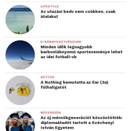
LIFESTYLE
Az utazási kedv nem csökken, csak
átalakul
E-KÖRNYEZETVÉDELEM
Minden idők legnagyobb
karbonlábnyomú sporteseménye lehet
az idei futball-vb
KÜTYÜK
A Nothing bemutatta az Ear (3a)
fülhallgatót
BÜSZKESÉG
Az új mérnökgenerációt köszöntötték:
diplomaátadót tartott a Széchenyi
István Egyetem