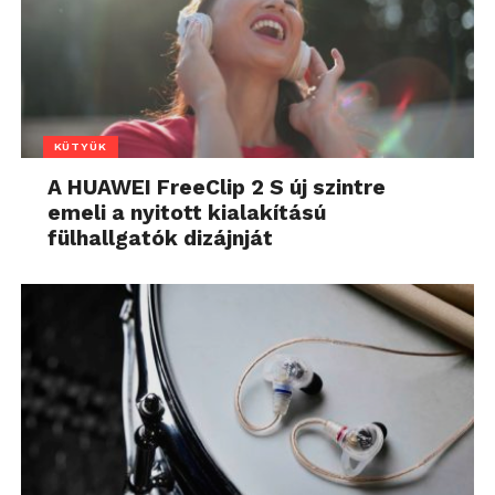
KÜTYÜK
A HUAWEI FreeClip 2 S új szintre
emeli a nyitott kialakítású
fülhallgatók dizájnját