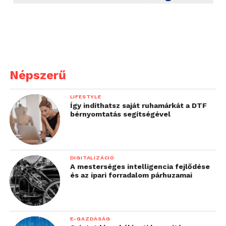
Népszerű
LIFESTYLE
Így indíthatsz saját ruhamárkát a DTF
bérnyomtatás segítségével
DIGITALIZÁCIÓ
A mesterséges intelligencia fejlődése
és az ipari forradalom párhuzamai
E-GAZDASÁG