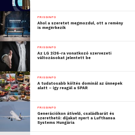
arányban három okból tartják fontosnak az
apaszabadságot: az apák több időt tölthetnek a
FRISSINFO
családdal, az újszülöttnek is fontos az apa jelenléte,
Ahol a szeretet megmozdul, ott a remény
illetve az édesapák így többet segíthetnek
is megérkezik
partnerüknek.
FRISSINFO
„Vannak nemzetközi jó
Az LG 2í26-ra vonatkozó szervezeti
változásokat jelentett be
gyakorlatok, Nyugat-
Európában egyre több
FRISSINFO
munkáltató ad
A tudatosabb költés dominál az ünnepek
alatt – így reagál a SPAR
valamilyen könnyítést
vagy szabadságot,
és az
FRISSINFO
apák jobban is
Generációkon átívelő, családbarát és
szerethető: díjakat nyert a Lufthansa
ragaszkodnak az ilyen
Systems Hungária
munkahelyekhez.