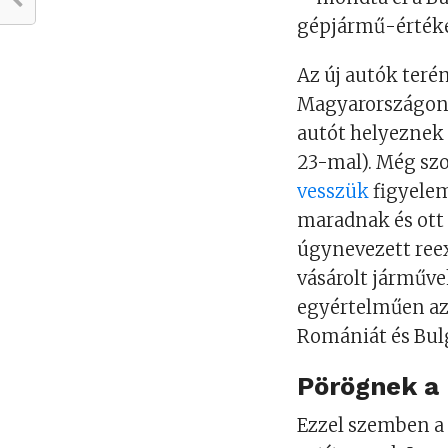
gépjármű-értékes
Az új autók teré
Magyarországon e
autót helyeznek 
23-mal). Még szo
vesszük
figyelem
maradnak és ott 
úgynevezett reex
vásárolt járművek
egyértelműen az 
Romániát és Bul
Pörögnek a 
Ezzel szemben a 