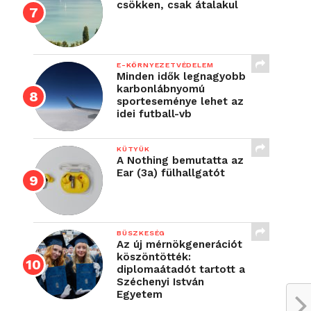
csökken, csak átalakul
E-KÖRNYEZETVÉDELEM
Minden idők legnagyobb
karbonlábnyomú
sporteseménye lehet az
idei futball-vb
KÜTYÜK
A Nothing bemutatta az
Ear (3a) fülhallgatót
BÜSZKESÉG
Az új mérnökgenerációt
köszöntötték:
diplomaátadót tartott a
Széchenyi István
Egyetem