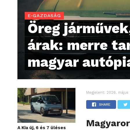
E-GAZDASÁG
Öreg járművek,
árak: merre ta
magyar autópi
Megjelent:
2026. május 
SHARE
Magyaror
A Kia új, 6 és 7 üléses