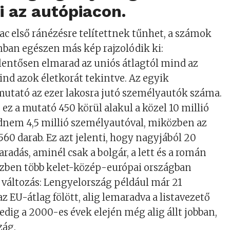
i az autópiacon.
c első ránézésre telítettnek tűnhet, a számok
ban egészen más kép rajzolódik ki:
lentősen elmarad az uniós átlagtól mind az
nd azok életkorát tekintve. Az egyik
utató az ezer lakosra jutó személyautók száma.
z a mutató 450 körül alakul a közel 10 millió
dnem 4,5 millió személyautóval, miközben az
560 darab. Ez azt jelenti, hogy nagyjából 20
radás, aminél csak a bolgár, a lett és a román
özben több kelet-közép-európai országban
s változás: Lengyelország például már 21
z EU-átlag fölött, alig lemaradva a listavezető
dig a 2000-es évek elején még alig állt jobban,
zág.