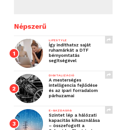
Népszerű
LIFESTYLE
Így indíthatsz saját
ruhamárkát a DTF
bérnyomtatás
segítségével
DIGITALIZÁCIÓ
A mesterséges
intelligencia fejlődése
és az ipari forradalom
párhuzamai
E-GAZDASÁG
Szintet lép a hálózati
kapacitás kihasználása
– összefogott a