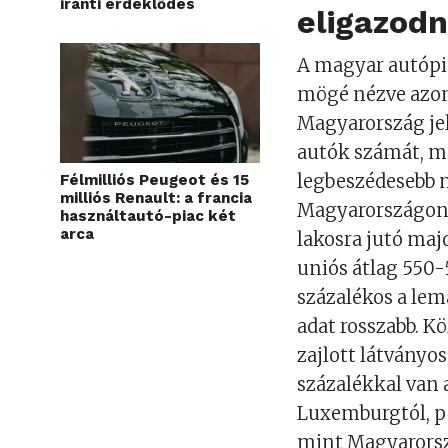
iránti érdeklődés
eligazodn
A magyar autópia
mögé nézve azon
Magyarország je
autók számát, mi
legbeszédesebb m
Félmilliós Peugeot és 15
milliós Renault: a francia
Magyarországon e
használtautó-piac két
arca
lakosra jutó maj
uniós átlag 550-
százalékos a lema
adat rosszabb. K
zajlott látványo
százalékkal van a
Luxemburgtól, pe
mint Magyarors