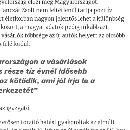
ngyelország előzi meg Magyarországot.
anczár Zsolt nem feltétlenül tartja pozitív
t életkorban nagyon jelentős lehet a különbség
 között, a magyar adatok pedig inkább azt
vásárlók többsége az új autók helyett az olcsóbb,
felé fordul.
rországon a vásárlások
s része tíz évnél idősebb
z kötődik, ami jól írja le a
erkezetét”
az igazgató.
e erősen torzító hatást gyakoroltak az elmúlt