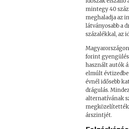
időszak elszálló 
mintegy 40 száz
meghaladja az i
látványosabb a dr
százalékkal, az 
Magyarországon a
forint gyengülése
használt autók 
elmúlt évtizedben
évnél idősebb ka
drágulás. Mindez
alternatívának s
megközelítették 
árszintjét.