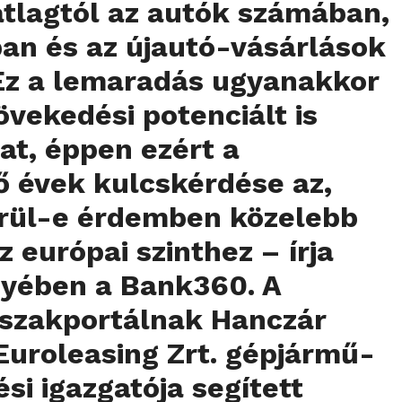
átlagtól az autók számában,
an és az újautó-vásárlások
 Ez a lemaradás ugyanakkor
vekedési potenciált is
at, éppen ezért a
ő évek kulcskérdése az,
erül-e érdemben közelebb
z európai szinthez – írja
yében a Bank360. A
 szakportálnak Hanczár
 Euroleasing Zrt. gépjármű-
ési igazgatója segített