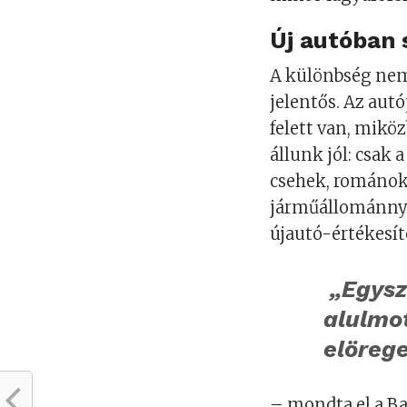
Új autóban
A különbség ne
jelentős. Az aut
felett van, mikö
állunk jól: csak
csehek, románok,
járműállománnya
újautó-értékesí
„Egysz
alulmot
elöreg
– mondta el a Ba