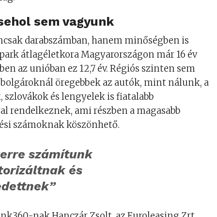
 sehol sem vagyunk
mcsak darabszámban, hanem minőségben is
ópark átlagéletkora Magyarországon már 16 év
zben az unióban ez 12,7 év. Régiós szinten sem
 a bolgároknál öregebbek az autók, mint nálunk, a
 szlovákok és lengyelek is fiatalabb
l rendelkeznek, ami részben a magasabb
tési számoknak köszönhető.
erre számítunk
orizáltnak és
edettnek”
nk360-nak Hanczár Zsolt, az Euroleasing Zrt.