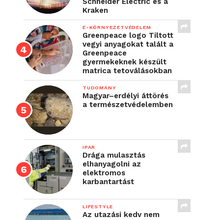
Schneider Electric és a
Kraken
E-KÖRNYEZETVÉDELEM
Greenpeace logo Tiltott
vegyi anyagokat talált a
Greenpeace
gyermekeknek készült
matrica tetoválásokban
TUDOMÁNY
Magyar–erdélyi áttörés
a természetvédelemben
IPAR
Drága mulasztás
elhanyagolni az
elektromos
karbantartást
LIFESTYLE
Az utazási kedv nem