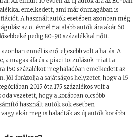
árai. Az elmúlt 10 évben az új autók ára az EU-ban
alékkal emelkedett, ami már önmagában is
nflációt. A használtautók esetében azonban még
águlás: az öt évnél fiatalabb autók ára akár 60
idősebbeké pedig 80-90 százalékkal nőtt.
zonban ennél is erőteljesebb volt a hatás. A
, a magas áfa és a piaci torzulások miatt a
ára 150 százalékot meghaladóan emelkedett az
. Jól ábrázolja a sajátságos helyzetet, hogy a 15
tegóriában 2015 óta 175 százalékos volt a
 oda vezetett, hogy a korábban olcsóbb
zámító használt autók sok esetben
vagy akár meg is haladták az új autók korábbi