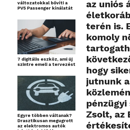
az uniós 
változatokkal bővíti a
PV5 Passenger kínálatát
életkoráb
terén is.
komoly nö
tartogath
következ
7 digitális eszköz, ami új
szintre emeli a tervezést
hogy sik
jutnunk a
közlemén
pénzügyi
Zsolt, az
Egyre többen váltanak?
Drasztikusan megugrott
értékesít
az elektromos autók