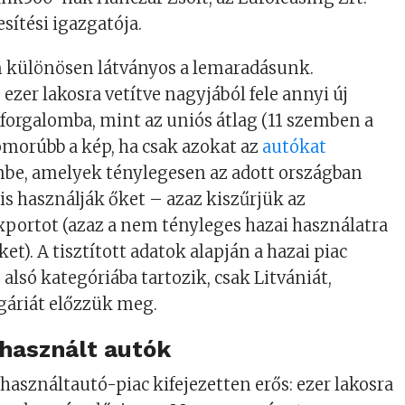
ítési igazgatója.
n különösen látványos a lemaradásunk.
zer lakosra vetítve nagyjából fele annyi új
forgalomba, mint az uniós átlag (11 szemben a
morúbb a kép, ha csak azokat az
autókat
be, amelyek ténylegesen az adott országban
is használják őket – azaz kiszűrjük az
portot (azaz a nem tényleges hazai használatra
et). A tisztított adatok alapján a hazai piac
alsó kategóriába tartozik, csak Litvániát,
gáriát előzzük meg.
használt autók
használtautó-piac kifejezetten erős: ezer lakosra