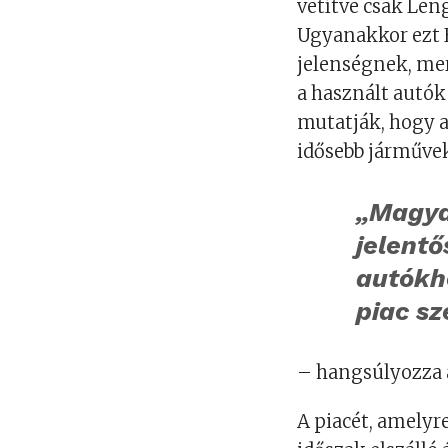
vetítve csak Le
Ugyanakkor ezt H
jelenségnek, mer
a használt autók
mutatják, hogy a 
idősebb járművek 
„Magya
jelentő
autókho
piac sz
– hangsúlyozza 
A piacét, amelyr