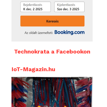
Technokrata a Facebookon
IoT-Magazin.hu