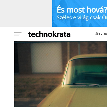
Öreg járművek, elszaladó árak: merre 
KÜTYÜK