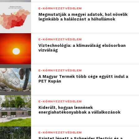
m²-es összterület
E-KÖRNYEZETVÉDELEM
rekultivációja és
Megmutatják a megyei adatok, hol növelik
leginkább a halálozást a hőhullámok
tájbaillesztése során
különös figyelmet
E-KÖRNYEZETVÉDELEM
fordítottunk a
Víztechnológia: a klímaválság elsősorban
vízválság
madárpopulációk
védelmére és
E-KÖRNYEZETVÉDELEM
megfigyelésére. A
A Magyar Termék több cége együtt indul a
PET Kupán
BorsodChem a 3-as
medencét és a 4-es
E-KÖRNYEZETVÉDELEM
medence egy részét 34
Kiderült, hogyan lennének
energiahatékonyabbak a vállalkozások
ezer m²-en vizes
élőhellyé alakította át,
E-KÖRNYEZETVÉDELEM
amely azóta is rendszeres
Szintet lépett a Schneider Electric és a