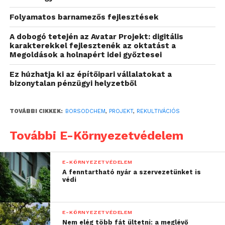
sós víz mennyisége jelentősen lecsökkent, és a
Folyamatos barnamezős fejlesztések
vízkezelés új irányt vett. A körkörösség jegyében a
kazincbarcikai illetőségű vállalat a technológiai
A dobogó tetején az Avatar Projekt: digitális
karakterekkel fejlesztenék az oktatást a
fejlesztéseket követően saját szennyvíztisztító
Megoldások a holnapért idei győztesei
telepének technológiájába vezette vissza kezelésre a
sós vizeket. Ennek következtében a Sóstói terület
Ez húzhatja ki az építőipari vállalatokat a
bizonytalan pénzügyi helyzetből
feleslegessé vált, és megkezdődött a medencék
felszámolása és a terület újrahasznosítása. Az itt
végrehajtott, és nemrégiben zárult rekultivációs
TOVÁBBI CIKKEK:
BORSODCHEM
,
PROJEKT
,
REKULTIVÁCIÓS
projekt nem hatósági kötelezésre valósult meg,
További E-Környezetvédelem
hanem teljes mértékben a cég döntése volt.
E-KÖRNYEZETVÉDELEM
A fenntartható nyár a szervezetünket is
védi
E-KÖRNYEZETVÉDELEM
Nem elég több fát ültetni: a meglévő