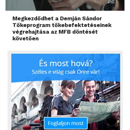
Megkezdődhet a Demján Sándor
Tőkeprogram tőkebefektetéseinek
végrehajtása az MFB döntését
követően