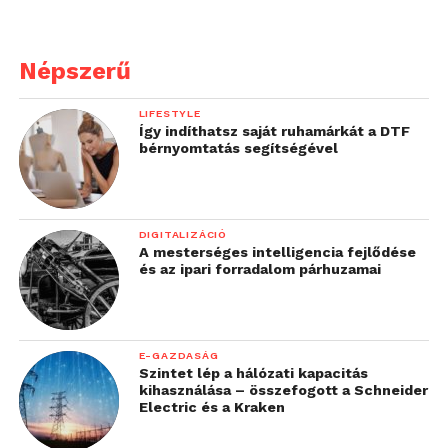
különleges, tükröződés-
csökkentett napelemeket
használ a biodiverzitás
Népszerű
védelme érdekében. Az
LIFESTYLE
Aggteleki Nemzeti
Így indíthatsz saját ruhamárkát a DTF
bérnyomtatás segítségével
Parkkal folytatott
együttműködés
keretében a napelempark
DIGITALIZÁCIÓ
A mesterséges intelligencia fejlődése
madarakra és rovarokra
és az ipari forradalom párhuzamai
gyakorolt hatásait is
vizsgáljuk majd
”
E-GAZDASÁG
Szintet lép a hálózati kapacitás
– folytatta a vezérigazgató.
kihasználása – összefogott a Schneider
Electric és a Kraken
A Sóstó rekultivációja hosszú szakmai munka