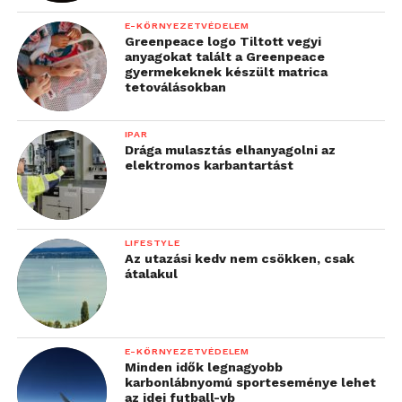
eredménye, ami jelentős anyagi és időráfordítással
E-KÖRNYEZETVÉDELEM
valósult meg. Ez a projekt mintaként szolgálhat az
Greenpeace logo Tiltott vegyi
ország számára, és bárki megvalósíthat hasonló
anyagokat talált a Greenpeace
gyermekeknek készült matrica
projekteket, ha megfelelő energiát és erőforrást
tetoválásokban
fordít rá.
IPAR
További friss híreket talál a
Technokrata
főoldalán!
Drága mulasztás elhanyagolni az
elektromos karbantartást
Csatlakozzon hozzánk a
Facebookon
is!
LIFESTYLE
Az utazási kedv nem csökken, csak
átalakul
E-KÖRNYEZETVÉDELEM
Minden idők legnagyobb
karbonlábnyomú sporteseménye lehet
az idei futball-vb