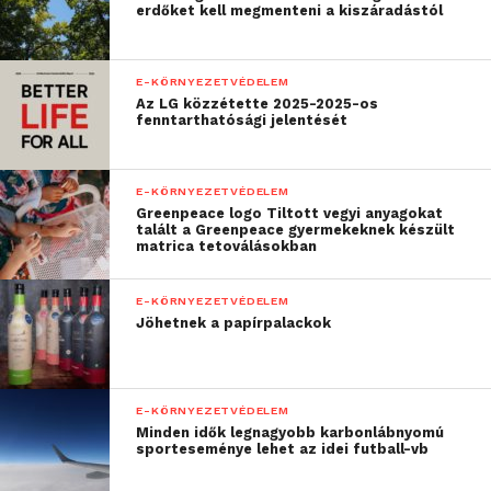
erdőket kell megmenteni a kiszáradástól
E-KÖRNYEZETVÉDELEM
Az LG közzétette 2025-2025-os
fenntarthatósági jelentését
„A rekultivációval
kapcsolatban szorosan
E-KÖRNYEZETVÉDELEM
együttműködtünk az
Greenpeace logo Tiltott vegyi anyagokat
talált a Greenpeace gyermekeknek készült
Aggteleki Nemzeti Park
matrica tetoválásokban
Igazgatóságával, aminek
E-KÖRNYEZETVÉDELEM
következtében a Sóstó
Jöhetnek a papírpalackok
számos, szikes területet
kedvelő madár- és más
E-KÖRNYEZETVÉDELEM
állat-, illetve növényfaj
Minden idők legnagyobb karbonlábnyomú
sporteseménye lehet az idei futball-vb
otthonává vált. A 258 ezer