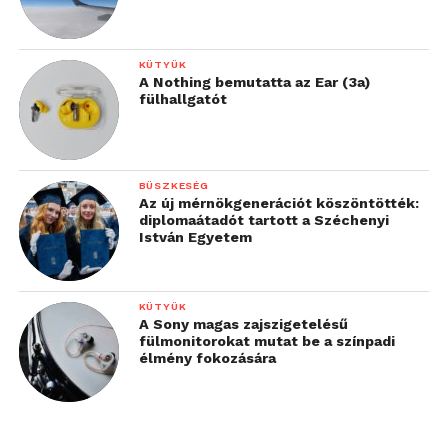
KÜTYÜK
A Nothing bemutatta az Ear (3a)
fülhallgatót
BÜSZKESÉG
Az új mérnökgenerációt köszöntötték:
diplomaátadót tartott a Széchenyi
István Egyetem
KÜTYÜK
A Sony magas zajszigetelésű
fülmonitorokat mutat be a színpadi
élmény fokozására