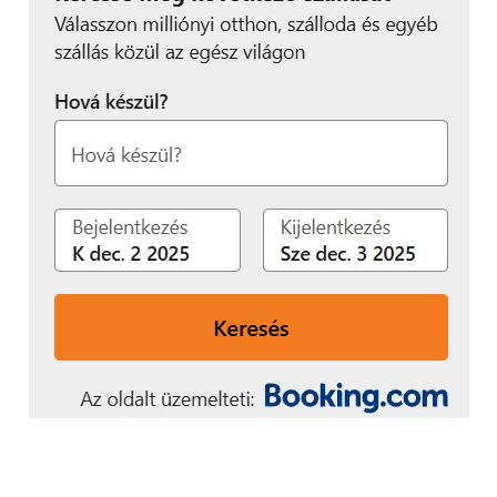
“A tájbaillesztett
területen nem tervezünk
egyéb beavatkozást
végezni, a vizes
élőhelyeket fenn kívánjuk
tartani. A területen egy
napelemparkot
telepítünk, amely