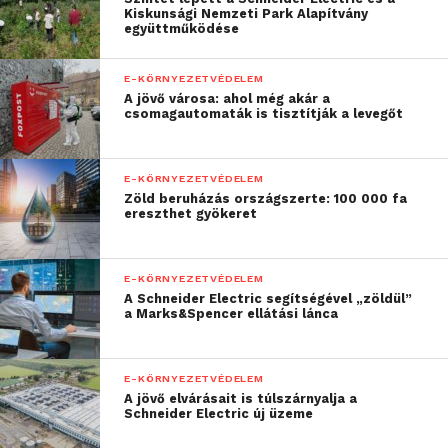
Kiskunsági Nemzeti Park Alapítvány
madártani megfigyelések
együttműködése
helyszíne. Továbbá, az EU
E-KÖRNYEZETVÉDELEM
támogatású L
IFE
A jövő városa: ahol még akár a
csomagautomaták is tisztítják a levegőt
klímaadaptációs projekt
keretében egy
E-KÖRNYEZETVÉDELEM
madármegfigyelő tornyot
Zöld beruházás országszerte: 100 000 fa
ereszthet gyökeret
és egy tanösvényt is
kialakítottunk itt,
E-KÖRNYEZETVÉDELEM
amelyek információs
A Schneider Electric segítségével „zöldül”
a Marks&Spencer ellátási lánca
táblák segítségével
tájékoztatják az
E-KÖRNYEZETVÉDELEM
érdeklődőket”
A jövő elvárásait is túlszárnyalja a
Schneider Electric új üzeme