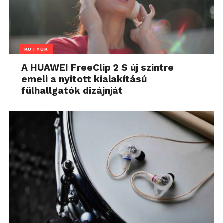
KÜTYÜK
A HUAWEI FreeClip 2 S új szintre
emeli a nyitott kialakítású
fülhallgatók dizájnját