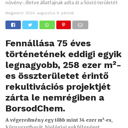
növény-, illetve állatfajnak adta át a Sóstó területét
Megjelent:
2024. augusztus 9. péntek
Fennállása 75 éves
történetének eddigi egyik
legnagyobb, 258 ezer m²-
es összterületet érintő
rekultivációs projektjét
zárta le nemrégiben a
BorsodChem.
A végeredmény egy több mint 34 ezer m²-es,
környezetbarát, biológiai sokféleséget