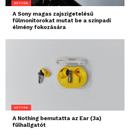
KÜTYÜK
A Sony magas zajszigetelésű
fülmonitorokat mutat be a színpadi
élmény fokozására
KÜTYÜK
A Nothing bemutatta az Ear (3a)
fülhallgatót