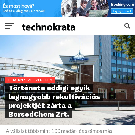
E-KÖRNYEZETVÉDELEM
Története eddigi egyik
legnagyobb rekultivációs
projektjét zárta a
BorsodChem Zrt.
A vállalat több mint 100 madár- és számos más