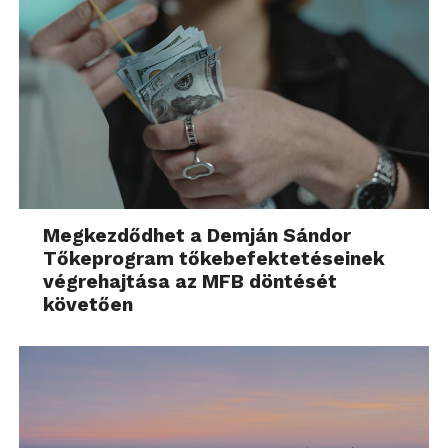
Megkezdődhet a Demján Sándor
Tőkeprogram tőkebefektetéseinek
végrehajtása az MFB döntését
követően