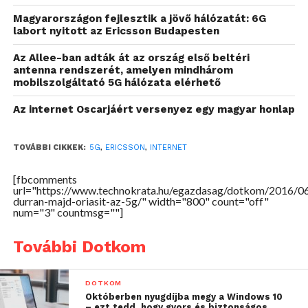
szoftveralapú innovációk, amelyek a lényeges 5G
Magyarországon fejlesztik a jövő hálózatát: 6G
technológiai koncepciókat vezetik be a jelenlegi
labort nyitott az Ericsson Budapesten
celluláris hálózatokba.
Az Allee-ban adták át az ország első beltéri
antenna rendszerét, amelyen mindhárom
Az 5G-alkalmazások a meglévő hálózatokat
mobilszolgáltató 5G hálózata elérhető
fogják használni
Az internet Oscarjáért versenyez egy magyar honlap
Az LTE bővülése és fejlődése tovább folytatódik, az
egyre nagyobb számú előfizető és az extrém adat és
TOVÁBBI CIKKEK:
5G
,
ERICSSON
,
INTERNET
videó alkalmazáslefedettség iránti növekvő igényeik
miatt, valamint az új, kis teljesítményű, nagy
[fbcomments
url="https://www.technokrata.hu/egazdasag/dotkom/2016/06
kiterjedésű hálózati (LPWA) alkalmazások miatt a
durran-majd-oriasit-az-5g/" width="800" count="off"
Dolgok Internetéhez (IoT). 2019-re az LTE lesz a
num="3" countmsg=""]
domináns mobil hozzáférési technológia
világszerte, és 2021 végére el fogja érni a 4,3 milliárd
További Dotkom
előfizetést.
DOTKOM
Ezzel párhuzamosan az 5G fejlesztésének részét
Októberben nyugdíjba megy a Windows 10
képezi a jelenlegi rádiós hozzáférési technológiák
– ezt tedd, hogy gyors és biztonságos