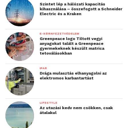
Szintet lép a hálózati kapacitás
kihasználása – összefogott a Schneider
Electric és a Kraken
E-KÖRNYEZETVÉDELEM
Greenpeace logo Tiltott vegyi
anyagokat talált a Greenpeace
gyermekeknek készült matrica
tetoválásokban
IPAR
Drága mulasztás elhanyagolni az
elektromos karbantartást
LIFESTYLE
Az utazási kedv nem csökken, csak
átalakul