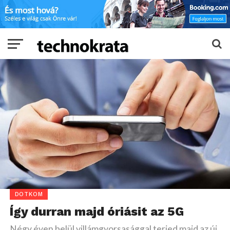
DOTKOM
Így durran majd óriásit az 5G
Négy éven belül villámgyorsasággal terjed majd az új