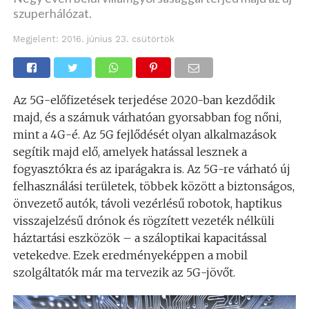
szuperhálózat.
Megjelent:
2016. június 23. csütörtök
Az 5G-előfizetések terjedése 2020-ban kezdődik
majd, és a számuk várhatóan gyorsabban fog nőni,
mint a 4G-é. Az 5G fejlődését olyan alkalmazások
segítik majd elő, amelyek hatással lesznek a
fogyasztókra és az iparágakra is. Az 5G-re várható új
felhasználási területek, többek között a biztonságos,
önvezető autók, távoli vezérlésű robotok, haptikus
visszajelzésű drónok és rögzített vezeték nélküli
háztartási eszközök – a száloptikai kapacitással
vetekedve. Ezek eredményeképpen a mobil
szolgáltatók már ma tervezik az 5G-jövőt.