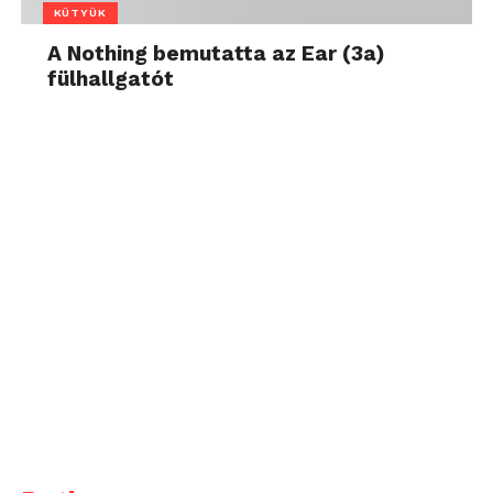
KÜTYÜK
A Nothing bemutatta az Ear (3a)
fülhallgatót