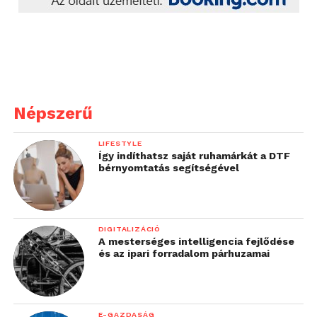
Népszerű
LIFESTYLE
Így indíthatsz saját ruhamárkát a DTF
bérnyomtatás segítségével
DIGITALIZÁCIÓ
A mesterséges intelligencia fejlődése
és az ipari forradalom párhuzamai
E-GAZDASÁG