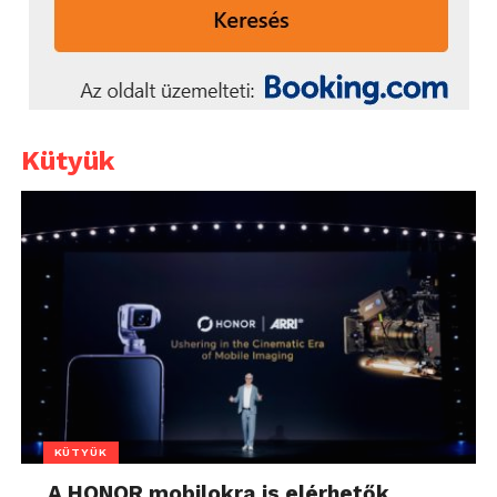
Kütyük
KÜTYÜK
A HONOR mobilokra is elérhetők