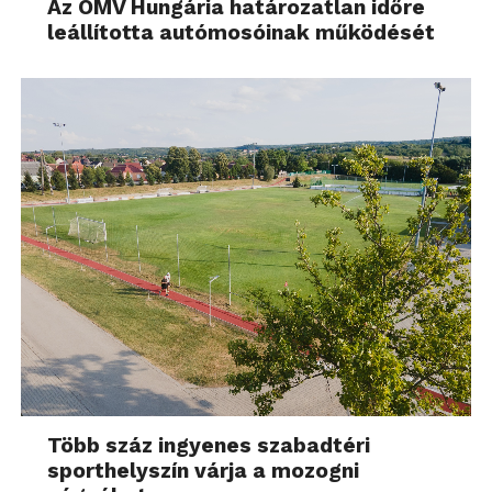
Az OMV Hungária határozatlan időre
leállította autómosóinak működését
Több száz ingyenes szabadtéri
sporthelyszín várja a mozogni