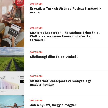
DOTKOM
szolgáltatók a jelenlegi hálózatokban az 5G-re való
Érkezik a Turkish Airlines Podcast második
átálláshoz használhatnak.
évada
DOTKOM
Már országszerte 14 helyszínen érhetők el
Wolt alkalmazáson keresztül a Yettel
termékei
DOTKOM
Közösségi döntés az utakról
DOTKOM
Az internet Oscarjáért versenyez egy
magyar honlap
DOTKOM
Jön a nyuszi, megy a magyar
A rugalmas hálózati fejlődés elősegítése