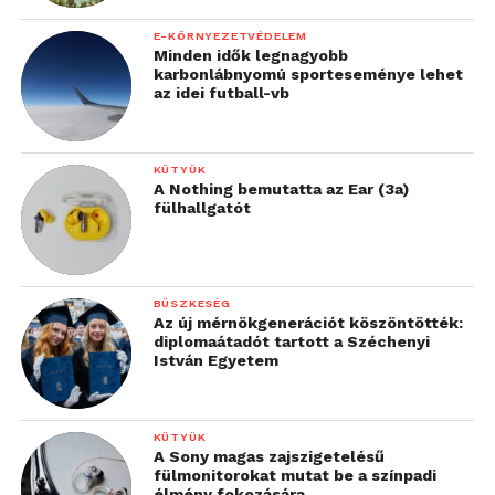
E-KÖRNYEZETVÉDELEM
Minden idők legnagyobb
karbonlábnyomú sporteseménye lehet
az idei futball-vb
KÜTYÜK
A Nothing bemutatta az Ear (3a)
fülhallgatót
BÜSZKESÉG
Az új mérnökgenerációt köszöntötték:
diplomaátadót tartott a Széchenyi
István Egyetem
KÜTYÜK
A Sony magas zajszigetelésű
fülmonitorokat mutat be a színpadi
élmény fokozására