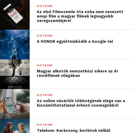
DOTKOM
Az első Filmszemle óta soha nem nevezett
ennyi film a magyar filmek legnagyobb
seregszemléjére!
DOTKOM
A HONOR együttműködik a Google-lal
DOTKOM
Magyar alkotók nemzetközi sikere az AI
rövidfilmek világában
DOTKOM
Az online vásárlók többségének elege van a
kiszámíthatatlanul érkező csomagokból
DOTKOM
Telekom: Karácsony, korlátok nélkül