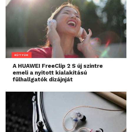
KÜTYÜK
A HUAWEI FreeClip 2 S új szintre
emeli a nyitott kialakítású
fülhallgatók dizájnját