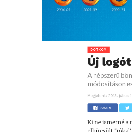
DOTKOM
Új logót
A népszerű bön
módosításon es
Megjelent:
2013. július 
SHARE
Ki ne ismerné a 
elhíresült “róka