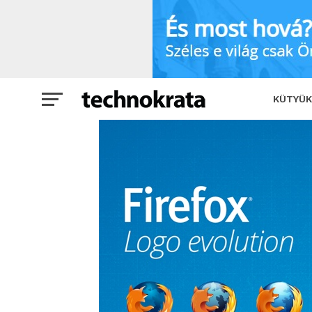
Új logót kap a Firefox
SHARE
KÜTYÜK