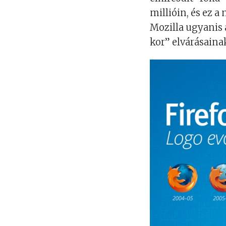
millióin, és ez a
Mozilla ugyanis
kor” elvárásaina