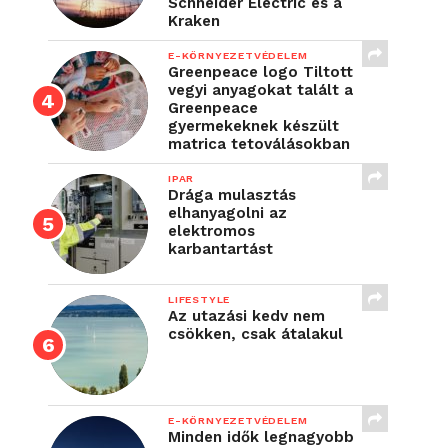
Schneider Electric és a
Kraken
E-KÖRNYEZETVÉDELEM
Greenpeace logo Tiltott
vegyi anyagokat talált a
Greenpeace
gyermekeknek készült
matrica tetoválásokban
IPAR
Drága mulasztás
elhanyagolni az
elektromos
karbantartást
LIFESTYLE
Az utazási kedv nem
csökken, csak átalakul
E-KÖRNYEZETVÉDELEM
Minden idők legnagyobb