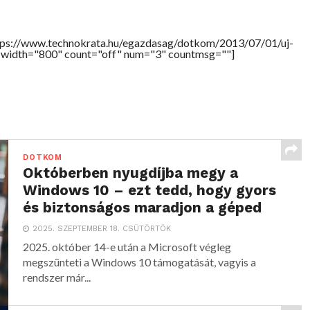
tps://www.technokrata.hu/egazdasag/dotkom/2013/07/01/uj-
" width="800" count="off" num="3" countmsg=""]
DOTKOM
Októberben nyugdíjba megy a
Windows 10 – ezt tedd, hogy gyors
és biztonságos maradjon a géped
2025. SZEPTEMBER 18. CSÜTÖRTÖK
2025. október 14-e után a Microsoft végleg
megszünteti a Windows 10 támogatását, vagyis a
rendszer már...