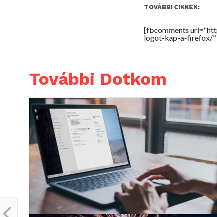
TOVÁBBI CIKKEK:
[fbcomments url="ht
logot-kap-a-firefox/
További Dotkom