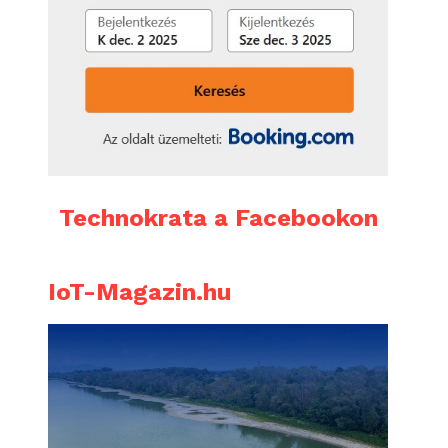
Technokrata a Facebookon
IoT-Magazin.hu