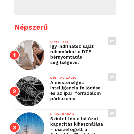
Népszerű
LIFESTYLE
Így indíthatsz saját
ruhamárkát a DTF
bérnyomtatás
segítségével
DIGITALIZÁCIÓ
A mesterséges
intelligencia fejlődése
és az ipari forradalom
párhuzamai
E-GAZDASÁG
Szintet lép a hálózati
kapacitás kihasználása
– összefogott a