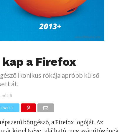
 kap a Firefox
gésző ikonikus rókája apróbb külső
ett át.
1. hétfő
TWEET
népszerű böngésző, a Firefox logóját. Az
” már közel 8 éve található meg számítógépek