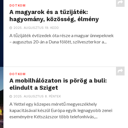
DOTKOM
A magyarok és a tűzijáték:
hagyomány, közösség, élmény
2025. AUGUSZTUS 19. KEDD
A tűzijáték évtizedek óta része a magyar ünnepeknek
– augusztus 20-án a Duna fölött, szilveszterkor a...
DOTKOM
A mobilhálózaton is pörög a buli:
elindult a Sziget
2025. AUGUSZTUS 8. PÉNTEK
A Yettel egy közepes méretű megyeszékhely
kapacitásával készül Európa egyik legnagyobb zenei
eseményére Kétszázszor több telefonhívás,...