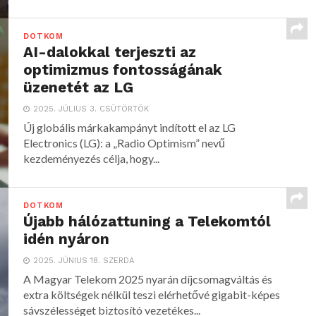
DOTKOM
AI-dalokkal terjeszti az
optimizmus fontosságának
üzenetét az LG
2025. JÚLIUS 3. CSÜTÖRTÖK
Új globális márkakampányt indított el az LG
Electronics (LG): a „Radio Optimism” nevű
kezdeményezés célja, hogy...
DOTKOM
Újabb hálózattuning a Telekomtól
idén nyáron
2025. JÚNIUS 18. SZERDA
A Magyar Telekom 2025 nyarán díjcsomagváltás és
extra költségek nélkül teszi elérhetővé gigabit-képes
sávszélességet biztosító vezetékes...