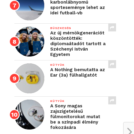
karbonlábnyomú
sporteseménye lehet az
idei futball-vb
BÜSZKESÉG
Az új mérnökgenerációt
köszöntötték:
diplomaátadót tartott a
Széchenyi István
Egyetem
KÜTYÜK
A Nothing bemutatta az
Ear (3a) fülhallgatót
KÜTYÜK
A Sony magas
zajszigetelésű
fülmonitorokat mutat
be a színpadi élmény
fokozására