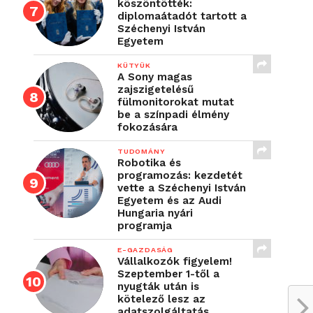
köszöntötték:
diplomaátadót tartott a
Széchenyi István
Egyetem
KÜTYÜK
A Sony magas
zajszigetelésű
fülmonitorokat mutat
be a színpadi élmény
fokozására
TUDOMÁNY
Robotika és
programozás: kezdetét
vette a Széchenyi István
Egyetem és az Audi
Hungaria nyári
programja
E-GAZDASÁG
Vállalkozók figyelem!
Szeptember 1-től a
nyugták után is
kötelező lesz az
adatszolgáltatás