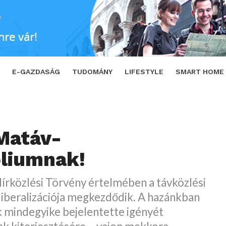
SHARE
TWEET
E-GAZDASÁG
TUDOMÁNY
LIFESTYLE
SMART HOME
Matáv-
liumnak!
írközlési Törvény értelmében a távközlési
liberalizációja megkezdődik. A hazánkban
k mindegyike bejelentette igényét