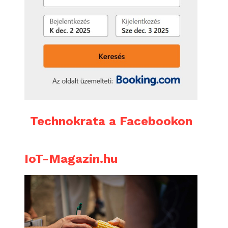
Technokrata a Facebookon
IoT-Magazin.hu