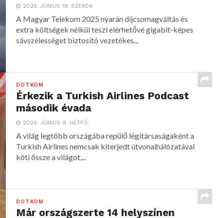
2025. JÚNIUS 18. SZERDA
A Magyar Telekom 2025 nyarán díjcsomagváltás és
extra költségek nélkül teszi elérhetővé gigabit-képes
sávszélességet biztosító vezetékes...
DOTKOM
Érkezik a Turkish Airlines Podcast
második évada
2025. JÚNIUS 9. HÉTFŐ
A világ legtöbb országába repülő légitársaságaként a
Turkish Airlines nemcsak kiterjedt útvonalhálózatával
köti össze a világot,...
DOTKOM
Már országszerte 14 helyszínen