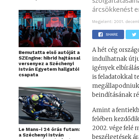
szolgáltatásain
árcsökkenést e
Megjelent:
2001. decem
SHARE
A hét cég ország
Bemutatta első autóját a
SZEngine: hibrid hajtással
indulhatnak útju
versenyez a Széchenyi
igények elbírálás
István Egyetem hallgatói
csapata
is feladatokkal t
megállapodniuk 
beindításának rés
Amint a fentiekbő
felében kezdődik
2002. vége felé n
Le Mans-i 24 órás futam:
a Széchenyi István
beszélgetések ár