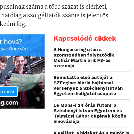
pusainak száma a több százat is elérheti,
thatólag a szolgáltatók száma is jelentős
edni fog.
Kapcsolódó cikkek
A Hungaroring után a
szomszédban folytatódik
Molnár Martin brit F3-as
szezonja
Bemutatta első autóját a
SZEngine: hibrid hajtással
versenyez a Széchenyi István
Egyetem hallgatói csapata
Le Mans-i 24 órás futam: a
Széchenyi István Egyetem és
Talmácsi Gábor cégének közös
innovációja
A vallást, a hidakat és a műtőt is