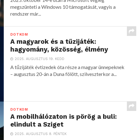
megszünteti a Windows 10 támogatását, vagyis a
rendszer már...
DOTKOM
A magyarok és a tűzijáték:
hagyomány, közösség, élmény
2025. AUGUSZTUS 19. KEDD
A tűzijáték évtizedek óta része a magyar ünnepeknek
– augusztus 20-án a Duna fölött, szilveszterkor a...
DOTKOM
A mobilhálózaton is pörög a buli:
elindult a Sziget
2025. AUGUSZTUS 8. PÉNTEK