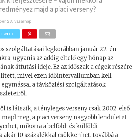
ak kiterjesztésére – vajon mekkora
redményez majd a piaci verseny?
ber 23. vasárnap
TWEET
os szolgáltatásai legkorábban január 22-én
kra, ugyanis az addig eltelő egy hónap az
ának átfutási ideje. Ez az időszak a cégek részére
elített, mivel ezen időintervallumban kell
egymással a távközlési szolgáltatások
zleteiről.
l is látszik, a tényleges verseny csak 2002. első
 majd meg, a piaci verseny nagyobb lendületet
yerhet, mikorra a belföldi és külföldi
a akár 10 százalékkal csökkenhet, továbbá a