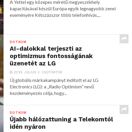
A Yettel egy közepes méretű megyeszékhely
kapacitásával készül Európa egyik legnagyobb zenei
eseményére Kétszázszor több telefonhívás,...
DOTKOM
AI-dalokkal terjeszti az
optimizmus fontosságának
üzenetét az LG
2025. JÚLIUS 3. CSÜTÖRTÖK
Új globális márkakampányt indított el az LG
Electronics (LG): a „Radio Optimism” nevű
kezdeményezés célja, hogy...
DOTKOM
Újabb hálózattuning a Telekomtól
idén nyáron