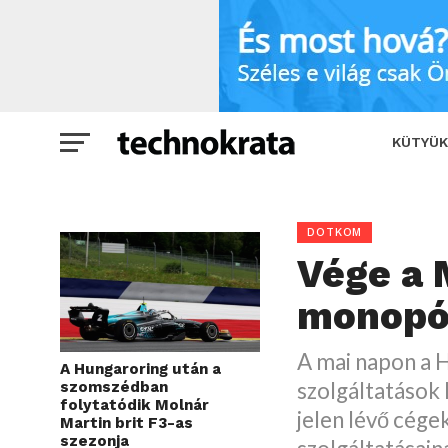
Vége a Matáv-monopóliumnak!
KÜTYÜK
DOTKOM
Vége a 
monopó
A mai napon a H
A Hungaroring után a
szolgáltatások 
szomszédban
folytatódik Molnár
jelen lévő cége
Martin brit F3-as
szezonja