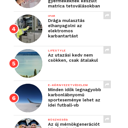
gyermekeknek készült
matrica tetoválásokban
IPAR
Drága mulasztás
elhanyagolni az
elektromos
karbantartást
LIFESTYLE
Az utazási kedv nem
csökken, csak átalakul
E-KÖRNYEZETVÉDELEM
Minden idők legnagyobb
karbonlábnyomú
sporteseménye lehet az
idei futball-vb
BÜSZKESÉG
Az új mérnökgenerációt