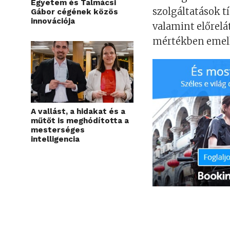
Egyetem és Talmácsi
szolgáltatások tí
Gábor cégének közös
innovációja
valamint előrelá
mértékben emelk
A vallást, a hidakat és a
műtőt is meghódította a
mesterséges
intelligencia