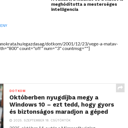
meghódította a mesterséges
intelligencia
SENY
chnokrata.hu/egazdasag/dotkom/2001/12/23/vege-a-matav-
th="800" count="off" num="3" countmsg=""]
DOTKOM
Októberben nyugdíjba megy a
Windows 10 – ezt tedd, hogy gyors
és biztonságos maradjon a géped
2025. SZEPTEMBER 18. CSÜTÖRTÖK
2025. október 14-e után a Microsoft végleg