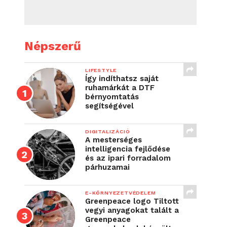
Népszerű
LIFESTYLE
Így indíthatsz saját
ruhamárkát a DTF
bérnyomtatás
segítségével
DIGITALIZÁCIÓ
A mesterséges
intelligencia fejlődése
és az ipari forradalom
párhuzamai
E-KÖRNYEZETVÉDELEM
Greenpeace logo Tiltott
vegyi anyagokat talált a
Greenpeace