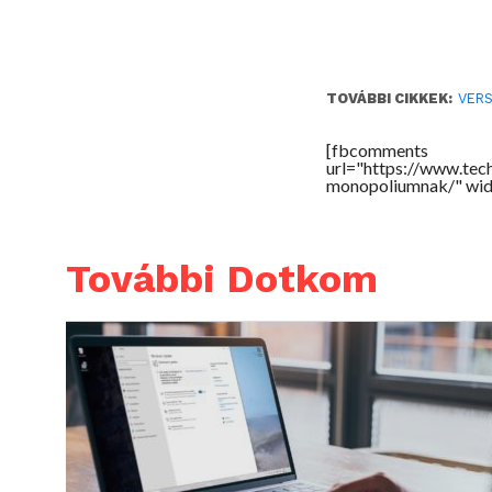
TOVÁBBI CIKKEK:
VER
[fbcomments
url="https://www.te
monopoliumnak/" wid
További Dotkom