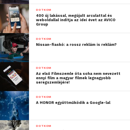
DOTKOM
400 új lakással, megújult arculattal és
weboldallal indítja az idei évet az AVICO
Group
DOTKOM
Nissan-fiaskó: a rossz reklám is reklám?
DOTKOM
Az első Filmszemle óta soha nem nevezett
ennyi film a magyar filmek legnagyobb
seregszemléjére!
DOTKOM
A HONOR együttműködik a Google-lal
DOTKOM