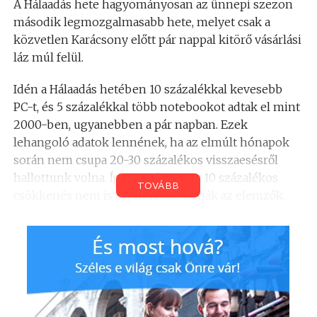
A Hálaadás hete hagyományosan az ünnepi szezon
második legmozgalmasabb hete, melyet csak a
közvetlen Karácsony előtt pár nappal kitörő vásárlási
láz múl felül.
Idén a Hálaadás hetében 10 százalékkal kevesebb
PC-t, és 5 százalékkal több notebookot adtak el mint
2000-ben, ugyanebben a pár napban. Ezek
lehangoló adatok lennének, ha az elmúlt hónapok
során nem csupa 20-30 százalékos visszaesésről
hallottunk volna. Így azonban ez a 10 százalékos
TOVÁBB
csökkenés nem is olyan rossz, tartják az elemzők.
Mint látható a hordozható számítógép eladások
mérlege még javult is kicsi, amely jó hír a PC
gyártóknak. Az idei év végén a legerősebb
eladásokra mégis a játékkonzolok gyártói
számíthatnak.