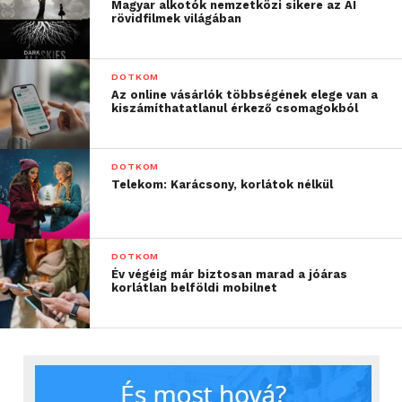
Magyar alkotók nemzetközi sikere az AI
rövidfilmek világában
DOTKOM
Az online vásárlók többségének elege van a
kiszámíthatatlanul érkező csomagokból
DOTKOM
Telekom: Karácsony, korlátok nélkül
DOTKOM
Év végéig már biztosan marad a jóáras
korlátlan belföldi mobilnet