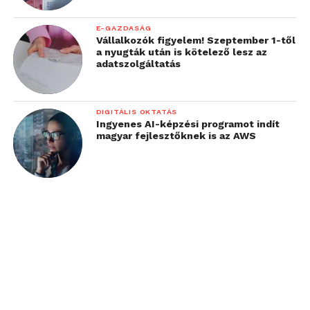
E-GAZDASÁG
Vállalkozók figyelem! Szeptember 1-től
a nyugták után is kötelező lesz az
adatszolgáltatás
DIGITÁLIS OKTATÁS
Ingyenes AI-képzési programot indít
magyar fejlesztőknek is az AWS