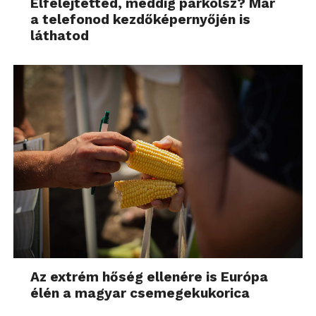
Elfelejtetted, meddig parkolsz? Már
a telefonod kezdőképernyőjén is
láthatod
Az extrém hőség ellenére is Európa
élén a magyar csemegekukorica