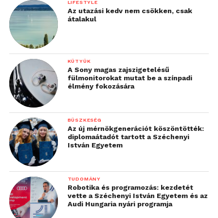
LIFESTYLE
Az utazási kedv nem csökken, csak
átalakul
KÜTYÜK
A Sony magas zajszigetelésű
fülmonitorokat mutat be a színpadi
élmény fokozására
BÜSZKESÉG
Az új mérnökgenerációt köszöntötték:
diplomaátadót tartott a Széchenyi
István Egyetem
TUDOMÁNY
Robotika és programozás: kezdetét
vette a Széchenyi István Egyetem és az
Audi Hungaria nyári programja