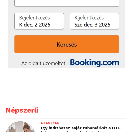
Népszerű
LIFESTYLE
Így indíthatsz saját ruhamárkát a DTF