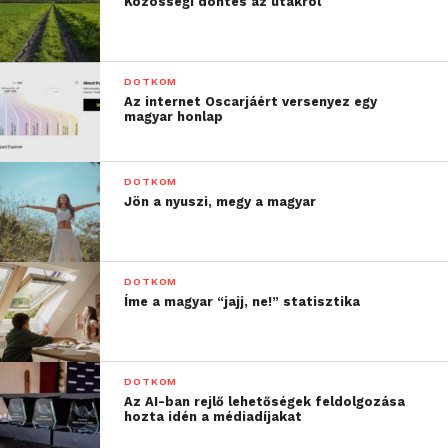
Közösségi döntés az utakról
DOTKOM
Az internet Oscarjáért versenyez egy
magyar honlap
DOTKOM
Jön a nyuszi, megy a magyar
DOTKOM
Íme a magyar “jajj, ne!” statisztika
DOTKOM
Az AI-ban rejlő lehetőségek feldolgozása
hozta idén a médiadíjakat