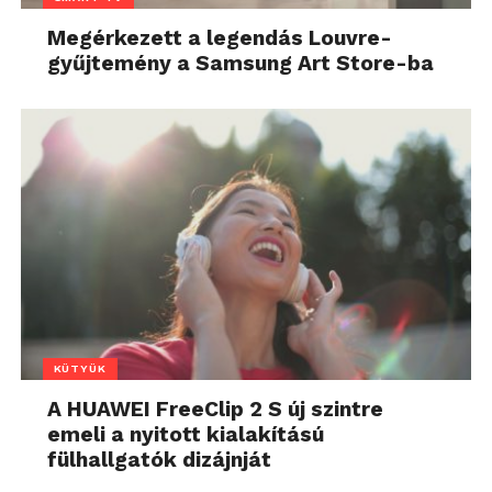
Megérkezett a legendás Louvre-
gyűjtemény a Samsung Art Store-ba
KÜTYÜK
A HUAWEI FreeClip 2 S új szintre
emeli a nyitott kialakítású
fülhallgatók dizájnját