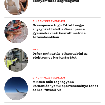
bérnyomtatás segítségével
E-KÖRNYEZETVÉDELEM
Greenpeace logo Tiltott vegyi
anyagokat talált a Greenpeace
gyermekeknek készült matrica
tetoválásokban
IPAR
Drága mulasztás elhanyagolni az
elektromos karbantartást
E-KÖRNYEZETVÉDELEM
Minden idők legnagyobb
karbonlábnyomú sporteseménye lehet
az idei futball-vb