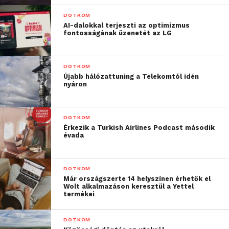
DOTKOM
AI-dalokkal terjeszti az optimizmus
fontosságának üzenetét az LG
DOTKOM
Újabb hálózattuning a Telekomtól idén
nyáron
DOTKOM
Érkezik a Turkish Airlines Podcast második
évada
DOTKOM
Már országszerte 14 helyszínen érhetők el
Wolt alkalmazáson keresztül a Yettel
termékei
DOTKOM