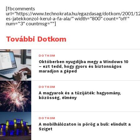
[fbcomments
url="https://www.technokrata.hu/egazdasag/dotkom/2001/1
es-jatekkonzol-kerul-a-fa-ala/" width="800" count="off"
num="3" countmsg=""]
További Dotkom
DOTKOM
Októberben nyugdíjba megy a Windows 10
– ezt tedd, hogy gyors és biztonságos
maradjon a géped
DOTKOM
A magyarok és a tűzijáték: hagyomány,
közösség, élmény
DOTKOM
A mobilhálózaton is pörög a buli: elindult a
Sziget