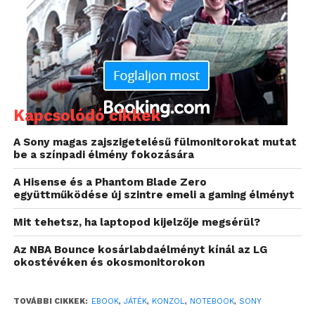
Kapcsolódó cikkek
A Sony magas zajszigetelésű fülmonitorokat mutat
be a színpadi élmény fokozására
A Hisense és a Phantom Blade Zero
együttműködése új szintre emeli a gaming élményt
Mit tehetsz, ha laptopod kijelzője megsérül?
Az NBA Bounce kosárlabdaélményt kínál az LG
okostévéken és okosmonitorokon
TOVÁBBI CIKKEK:
EBOOK
,
JÁTÉK
,
KONZOL
,
NOTEBOOK
,
SONY