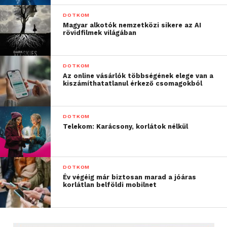
DOTKOM
Magyar alkotók nemzetközi sikere az AI
rövidfilmek világában
DOTKOM
Az online vásárlók többségének elege van a
kiszámíthatatlanul érkező csomagokból
DOTKOM
Telekom: Karácsony, korlátok nélkül
DOTKOM
Év végéig már biztosan marad a jóáras
korlátlan belföldi mobilnet