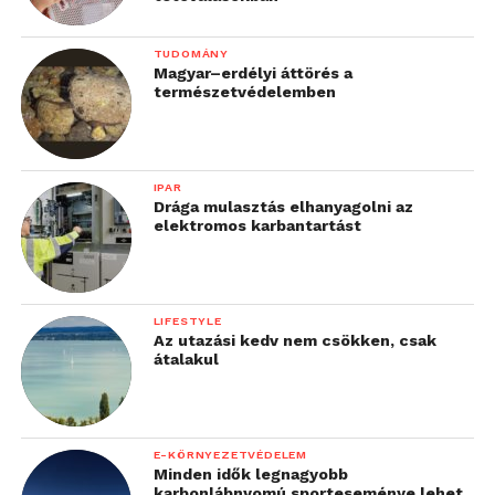
TUDOMÁNY
Magyar–erdélyi áttörés a
természetvédelemben
IPAR
Drága mulasztás elhanyagolni az
elektromos karbantartást
LIFESTYLE
Az utazási kedv nem csökken, csak
átalakul
E-KÖRNYEZETVÉDELEM
Minden idők legnagyobb
karbonlábnyomú sporteseménye lehet