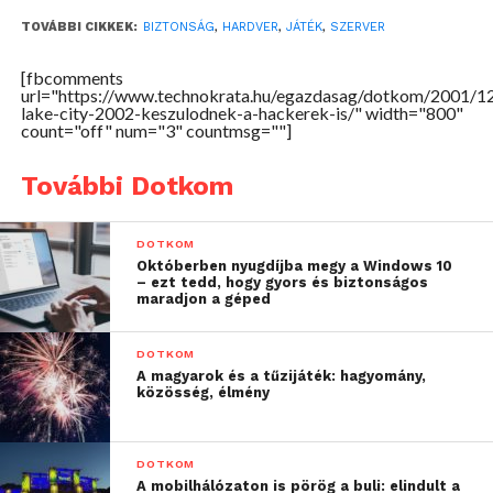
információtechnológiával foglalkozó cég fogja
TOVÁBBI CIKKEK:
BIZTONSÁG
,
HARDVER
,
JÁTÉK
,
SZERVER
biztosítani a számítógépes rendszerek
egységesítését. A Gateway fogja biztosítani a
[fbcomments
url="https://www.technokrata.hu/egazdasag/dotkom/2001/12
hardverfeltételeket, a Swatch és a Seiko pedig az
lake-city-2002-keszulodnek-a-hackerek-is/" width="800"
időmérést és az eredmények jelentését teszi majd
count="off" num="3" countmsg=""]
lehetővé.
További Dotkom
DOTKOM
Októberben nyugdíjba megy a Windows 10
– ezt tedd, hogy gyors és biztonságos
maradjon a géped
DOTKOM
A magyarok és a tűzijáték: hagyomány,
közösség, élmény
DOTKOM
A mobilhálózaton is pörög a buli: elindult a