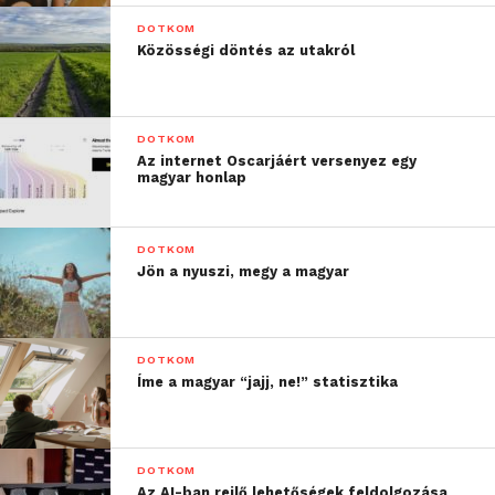
DOTKOM
Közösségi döntés az utakról
DOTKOM
Az internet Oscarjáért versenyez egy
magyar honlap
DOTKOM
Jön a nyuszi, megy a magyar
DOTKOM
Íme a magyar “jajj, ne!” statisztika
DOTKOM
Az AI-ban rejlő lehetőségek feldolgozása