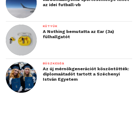
az idei futball-vb
KÜTYÜK
A Nothing bemutatta az Ear (3a)
fülhallgatót
BÜSZKESÉG
Az új mérnökgenerációt köszöntötték:
diplomaátadót tartott a Széchenyi
István Egyetem