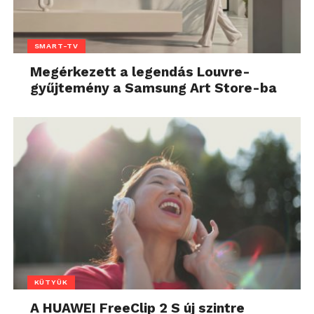
SMART-TV
Megérkezett a legendás Louvre-
gyűjtemény a Samsung Art Store-ba
KÜTYÜK
A HUAWEI FreeClip 2 S új szintre