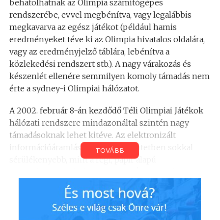
behatolhatnak az Olimpia számítógépes
rendszerébe, evvel megbénítva, vagy legalábbis
megkavarva az egész játékot (például hamis
eredményeket téve ki az Olimpia hivatalos oldalára,
vagy az eredményjelző táblára, lebénítva a
közlekedési rendszert stb.). A nagy várakozás és
készenlét ellenére semmilyen komoly támadás nem
érte a sydney-i Olimpiai hálózatot.
A 2002. február 8-án kezdődő Téli Olimpiai Játékok
hálózati rendszere mindazonáltal szintén nagy
támadásoknak lehet kitéve. Az elektronizált
információáramlás bizonyos tekintetben sokkal
TOVÁBB
sérülékenyebb, mint a régi, papír alapú
eredményrögzítés és továbbítás. Éppen ezért a
rendszer egyik alapkövének a nagyfokú biztonságot
tekintik, mind a véletlen vírustámadásokra, mind a
direkt behatolási kísérletekre tekintettel voltak a