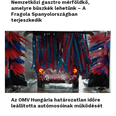
Nemzetközi gasztro mérföldkő,
amelyre büszkék lehetünk – A
Fragola Spanyolországban
terjeszkedik
Az OMV Hungária határozatlan időre
leállította autómosóinak működését