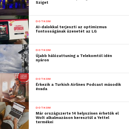
Sziget
DOTKOM
AI-dalokkal terjeszti az optimizmus
fontosságának üzenetét az LG
DOTKOM
Újabb hálózattuning a Telekomtól idén
nyáron
DOTKOM
Érkezik a Turkish Airlines Podcast második
évada
DOTKOM
Már országszerte 14 helyszínen érhetők el
Wolt alkalmazáson keresztül a Yettel
termékei