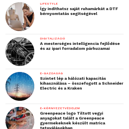
LIFESTYLE
Így indíthatsz saját ruhamárkát a DTF
bérnyomtatás segítségével
DIGITALIZÁCIÓ
A mesterséges intelligencia fejlődése
és az ipari forradalom párhuzamai
E-GAZDASÁG
Szintet lép a hálózati kapacitás
kihasználása – összefogott a Schneider
Electric és a Kraken
E-KÖRNYEZETVÉDELEM
Greenpeace logo Tiltott vegyi
anyagokat talált a Greenpeace
gyermekeknek készült matrica
tetoválásokban