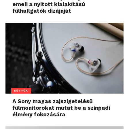
emeli a nyitott kialakítású
fülhallgatók dizájnját
KÜTYÜK
A Sony magas zajszigetelésű
fülmonitorokat mutat be a színpadi
élmény fokozására