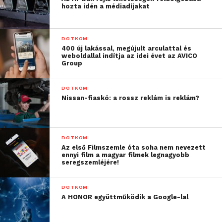
hozta idén a médiadíjakat
DOTKOM
400 új lakással, megújult arculattal és
weboldallal indítja az idei évet az AVICO
Group
DOTKOM
Nissan-fiaskó: a rossz reklám is reklám?
DOTKOM
Az első Filmszemle óta soha nem nevezett
ennyi film a magyar filmek legnagyobb
seregszemléjére!
DOTKOM
A HONOR együttműködik a Google-lal