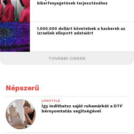
kiberfenyegetések terjesztéséhez
1.000.000 dollárt követelnek a hackerek az
izraeliek ellopott adataiért
TOVÁBBI CIKKEK
Népszerű
LIFESTYLE
Így indíthatsz saját ruhamárkát a DTF
bérnyomtatás segítségével