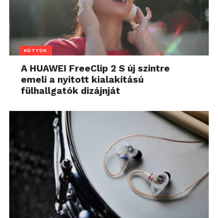
KÜTYÜK
A HUAWEI FreeClip 2 S új szintre
emeli a nyitott kialakítású
fülhallgatók dizájnját