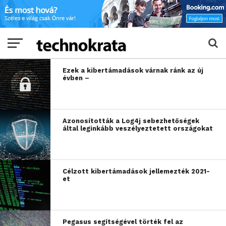
Ezek a kibertámadások várnak ránk az új
évben –
Azonosították a Log4j sebezhetőségek
által leginkább veszélyeztetett országokat
Célzott kibertámadások jellemezték 2021-
et
Pegasus segítségével törték fel az