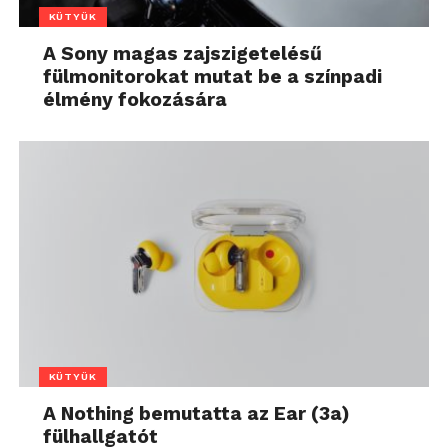
KÜTYÜK
A Sony magas zajszigetelésű
fülmonitorokat mutat be a színpadi
élmény fokozására
KÜTYÜK
A Nothing bemutatta az Ear (3a)
fülhallgatót