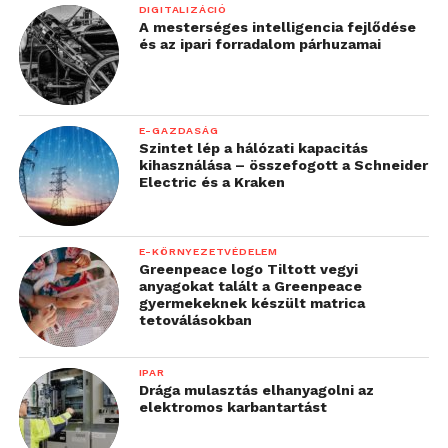
DIGITALIZÁCIÓ
A mesterséges intelligencia fejlődése
és az ipari forradalom párhuzamai
E-GAZDASÁG
Szintet lép a hálózati kapacitás
kihasználása – összefogott a Schneider
Electric és a Kraken
E-KÖRNYEZETVÉDELEM
Greenpeace logo Tiltott vegyi
anyagokat talált a Greenpeace
gyermekeknek készült matrica
tetoválásokban
IPAR
Drága mulasztás elhanyagolni az
elektromos karbantartást