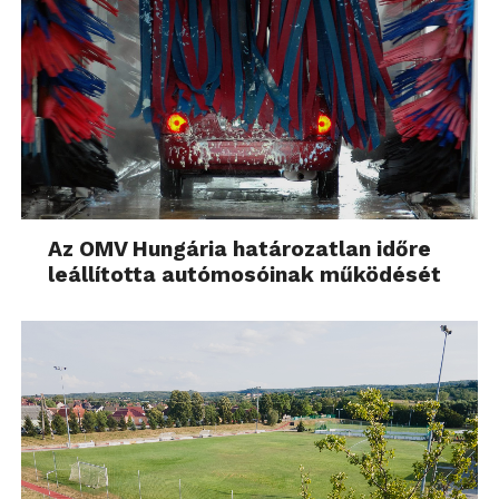
Az OMV Hungária határozatlan időre
leállította autómosóinak működését