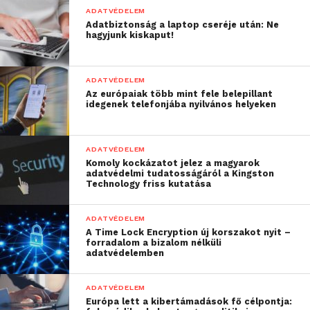
ADATVÉDELEM
Adatbiztonság a laptop cseréje után: Ne
Forrás:
24.hu
hagyjunk kiskaput!
ADATVÉDELEM
Az európaiak több mint fele belepillant
idegenek telefonjába nyilvános helyeken
ADATVÉDELEM
Komoly kockázatot jelez a magyarok
adatvédelmi tudatosságáról a Kingston
Technology friss kutatása
ADATVÉDELEM
A Time Lock Encryption új korszakot nyit –
forradalom a bizalom nélküli
adatvédelemben
ADATVÉDELEM
Európa lett a kibertámadások fő célpontja: