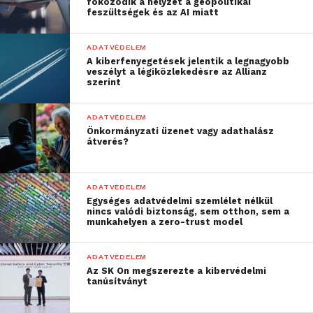
fokozódik a helyzet a geopolitikai
feszültségek és az AI miatt
ADATVÉDELEM
A kiberfenyegetések jelentik a legnagyobb
veszélyt a légiközlekedésre az Allianz
szerint
ADATVÉDELEM
Önkormányzati üzenet vagy adathalász
átverés?
ADATVÉDELEM
Egységes adatvédelmi szemlélet nélkül
nincs valódi biztonság, sem otthon, sem a
munkahelyen a zero-trust model
ADATVÉDELEM
Az SK On megszerezte a kibervédelmi
tanúsítványt