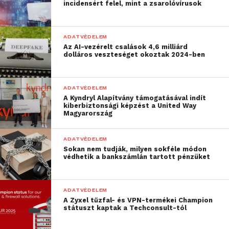
incidensért felel, mint a zsarolóvírusok
ADATVÉDELEM
Az AI-vezérelt csalások 4,6 milliárd
dolláros veszteséget okoztak 2024-ben
ADATVÉDELEM
A Kyndryl Alapítvány támogatásával indít
kiberbiztonsági képzést a United Way
Magyarország
ADATVÉDELEM
Sokan nem tudják, milyen sokféle módon
védhetik a bankszámlán tartott pénzüket
ADATVÉDELEM
A Zyxel tűzfal- és VPN-termékei Champion
státuszt kaptak a Techconsult-tól