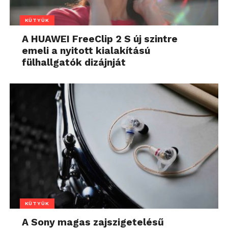
KÜTYÜK
A HUAWEI FreeClip 2 S új szintre
emeli a nyitott kialakítású
fülhallgatók dizájnját
KÜTYÜK
A Sony magas zajszigetelésű