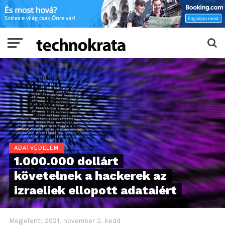
ADATVÉDELEM
1.000.000 dollárt
követelnek a hackerek az
izraeliek ellopott adataiért
Megjelent:
2021. november 2. kedd