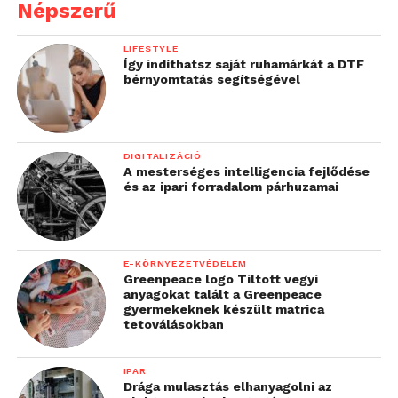
Népszerű
LIFESTYLE
Így indíthatsz saját ruhamárkát a DTF
bérnyomtatás segítségével
DIGITALIZÁCIÓ
A mesterséges intelligencia fejlődése
és az ipari forradalom párhuzamai
E-KÖRNYEZETVÉDELEM
Greenpeace logo Tiltott vegyi
anyagokat talált a Greenpeace
gyermekeknek készült matrica
tetoválásokban
IPAR
Drága mulasztás elhanyagolni az