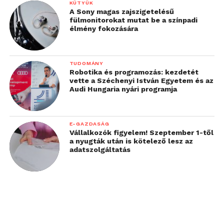
KÜTYÜK
A Sony magas zajszigetelésű
fülmonitorokat mutat be a színpadi
élmény fokozására
TUDOMÁNY
Robotika és programozás: kezdetét
vette a Széchenyi István Egyetem és az
Audi Hungaria nyári programja
E-GAZDASÁG
Vállalkozók figyelem! Szeptember 1-től
a nyugták után is kötelező lesz az
adatszolgáltatás