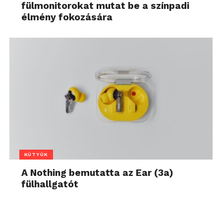
fülmonitorokat mutat be a színpadi
élmény fokozására
KÜTYÜK
A Nothing bemutatta az Ear (3a)
fülhallgatót