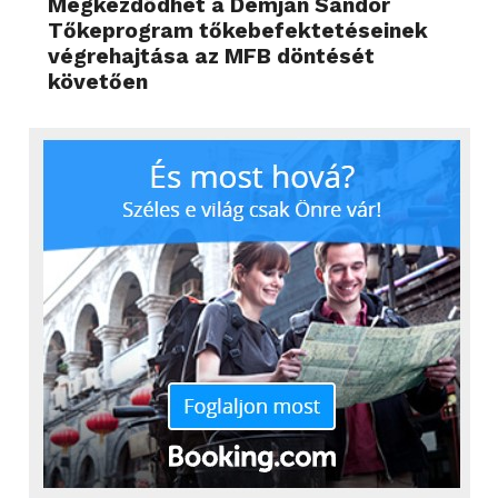
Megkezdődhet a Demján Sándor
Tőkeprogram tőkebefektetéseinek
végrehajtása az MFB döntését
követően