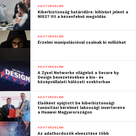
ADATVÉDELEM
Kiberbiztonság határidőre: kihívást jelent a
NIS2? Itt a kézenfekvő megoldás
ADATVÉDELEM
Érzelmi manipulációval csalnak ki milliókat
ADATVÉDELEM
A Zyxel Networks világelső a Secure by
Design bevezetésében a kis- és
középvállalati hálózati szektorban
ADATVÉDELEM
Elsőként nyújtott be kiberbiztonsági
tanúsítási kérelmet lakossági invertereire
a Huawei Magyarországon
ADATVÉDELEM
Az adathordozók elvesztése több