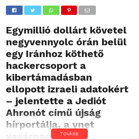
Egymillió dollárt követel
negyvennyolc órán belül
egy Iránhoz köthető
hackercsoport a
kibertámadásban
ellopott izraeli adatokért
– jelentette a Jediót
Ahronót című újság
hírportálja, a ynet
vasárnap.
TOVÁBB