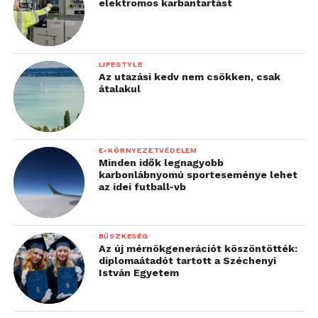
elektromos karbantartást
LIFESTYLE
Az utazási kedv nem csökken, csak
átalakul
E-KÖRNYEZETVÉDELEM
Minden idők legnagyobb
karbonlábnyomú sporteseménye lehet
az idei futball-vb
BÜSZKESÉG
Az új mérnökgenerációt köszöntötték:
diplomaátadót tartott a Széchenyi
István Egyetem