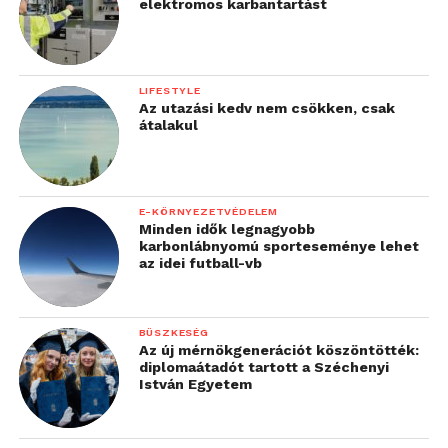
elektromos karbantartást
LIFESTYLE
Az utazási kedv nem csökken, csak
átalakul
E-KÖRNYEZETVÉDELEM
Minden idők legnagyobb
karbonlábnyomú sporteseménye lehet
az idei futball-vb
BÜSZKESÉG
Az új mérnökgenerációt köszöntötték:
diplomaátadót tartott a Széchenyi
István Egyetem