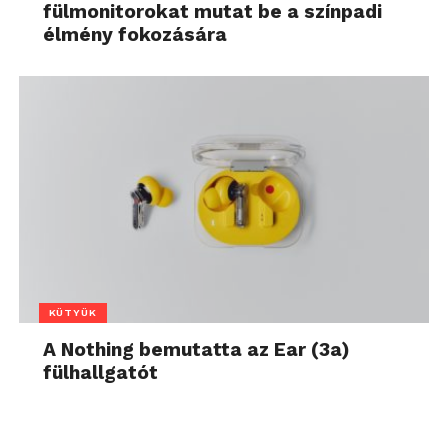
fülmonitorokat mutat be a színpadi
élmény fokozására
KÜTYÜK
A Nothing bemutatta az Ear (3a)
fülhallgatót