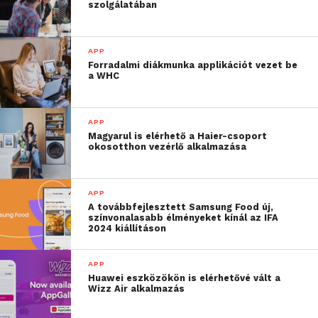
szolgálatában
APP
Forradalmi diákmunka applikációt vezet be
a WHC
APP
Magyarul is elérhető a Haier-csoport
okosotthon vezérlő alkalmazása
APP
A továbbfejlesztett Samsung Food új,
színvonalasabb élményeket kínál az IFA
2024 kiállításon
APP
Huawei eszközökön is elérhetővé vált a
Wizz Air alkalmazás