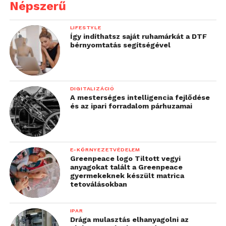
Népszerű
LIFESTYLE
Így indíthatsz saját ruhamárkát a DTF
bérnyomtatás segítségével
DIGITALIZÁCIÓ
A mesterséges intelligencia fejlődése
és az ipari forradalom párhuzamai
E-KÖRNYEZETVÉDELEM
Greenpeace logo Tiltott vegyi
anyagokat talált a Greenpeace
gyermekeknek készült matrica
tetoválásokban
IPAR
Drága mulasztás elhanyagolni az