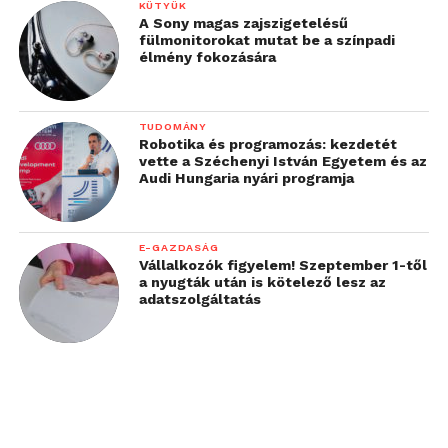
KÜTYÜK
A Sony magas zajszigetelésű
fülmonitorokat mutat be a színpadi
élmény fokozására
TUDOMÁNY
Robotika és programozás: kezdetét
vette a Széchenyi István Egyetem és az
Audi Hungaria nyári programja
E-GAZDASÁG
Vállalkozók figyelem! Szeptember 1-től
a nyugták után is kötelező lesz az
adatszolgáltatás