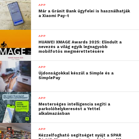
szféra sem kerül veszélybe.
APP
Már a Gránit Bank ügyfelei is használhatják
A rendszer támogatja a megosztott Google-
a Xiaomi Pay-t
dokumentumokat, a közös YouTube-ozást, a
képernyők megosztását, a rajzeszközöket és a
APP
lézeres mutatókat, és még figyelemfelkeltő virtuális
HUAWEI XMAGE Awards 2025: Elindult a
post-itek is elhelyezhetők.
nevezés a világ egyik legnagyobb
mobilfotós megmérettetésére
A szolgáltatás, amelyet több kockázatitőke-befektető
is finanszíroz (eddig 5,5 millió dollárral), jelenleg zárt
APP
Újdonságokkal készül a Simple és a
bétaverzióban van, és az elmúlt nyolc hónapban
SimplePay
több mint egy tucat kísérleti ügyfél használta. 2022
elején szeretnék széles körben bevezetni.
APP
Mesterséges intelligencia segíti a
parkolóhelykeresést a Yettel
alkalmazásban
APP
Kézzelfogható segítséget nyújt a SPAR