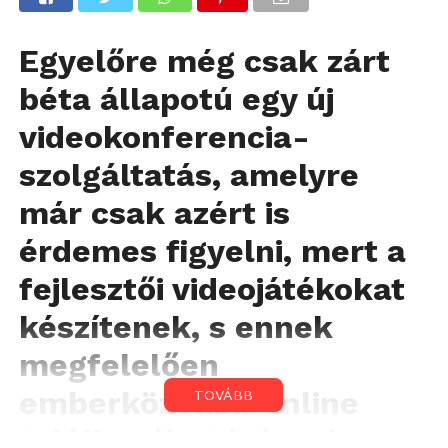
Egyelőre még csak zárt
béta állapotú egy új
videokonferencia-
szolgáltatás, amelyre
már csak azért is
érdemes figyelni, mert a
fejlesztői videojátékokat
készítenek, s ennek
megfelelően
emberközelibb online
TOVÁBB
találkozókat ígérnek.