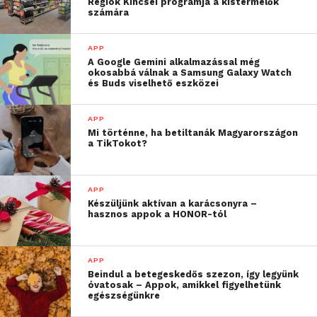
Régiók Kincsei programja a kistermelők
számára
APP
A Google Gemini alkalmazással még
okosabbá válnak a Samsung Galaxy Watch
és Buds viselhető eszközei
APP
Mi történne, ha betiltanák Magyarországon
a TikTokot?
APP
Készüljünk aktívan a karácsonyra –
hasznos appok a HONOR-tól
APP
Beindul a betegeskedős szezon, így legyünk
óvatosak – Appok, amikkel figyelhetünk
egészségünkre