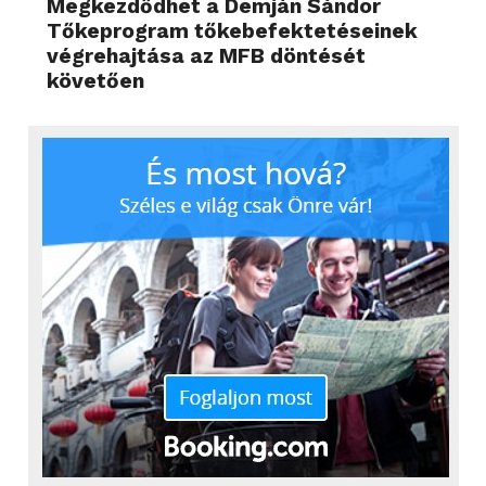
Megkezdődhet a Demján Sándor
Tőkeprogram tőkebefektetéseinek
végrehajtása az MFB döntését
követően