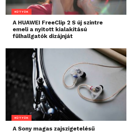
KÜTYÜK
A HUAWEI FreeClip 2 S új szintre
emeli a nyitott kialakítású
fülhallgatók dizájnját
KÜTYÜK
A Sony magas zajszigetelésű