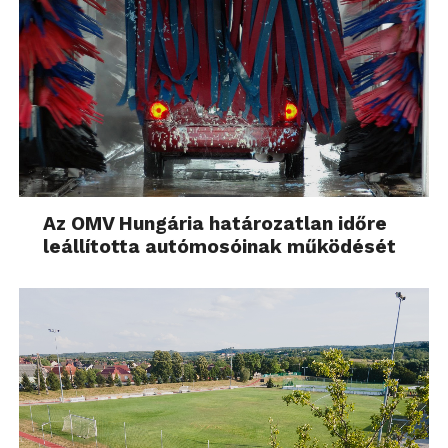
Az OMV Hungária határozatlan időre
leállította autómosóinak működését