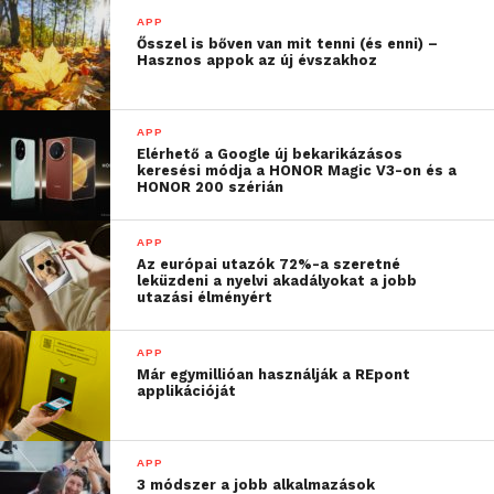
APP
Ősszel is bőven van mit tenni (és enni) –
Hasznos appok az új évszakhoz
APP
Elérhető a Google új bekarikázásos
keresési módja a HONOR Magic V3-on és a
HONOR 200 szérián
Forrás:
HVG
APP
Az európai utazók 72%-a szeretné
leküzdeni a nyelvi akadályokat a jobb
utazási élményért
APP
Már egymillióan használják a REpont
applikációját
APP
3 módszer a jobb alkalmazások