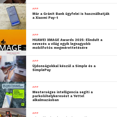
APP
Már a Gránit Bank ügyfelei is használhatják
a Xiaomi Pay-t
APP
HUAWEI XMAGE Awards 2025: Elindult a
nevezés a világ egyik legnagyobb
mobilfotós megmérettetésére
APP
Újdonságokkal készül a Simple és a
SimplePay
APP
Mesterséges intelligencia segíti a
parkolóhelykeresést a Yettel
alkalmazásban
APP