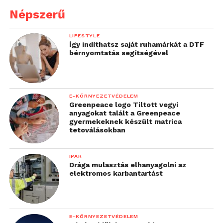
Népszerű
LIFESTYLE
Így indíthatsz saját ruhamárkát a DTF
bérnyomtatás segítségével
E-KÖRNYEZETVÉDELEM
Greenpeace logo Tiltott vegyi
anyagokat talált a Greenpeace
gyermekeknek készült matrica
tetoválásokban
IPAR
Drága mulasztás elhanyagolni az
elektromos karbantartást
E-KÖRNYEZETVÉDELEM