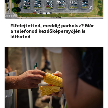
Elfelejtetted, meddig parkolsz? Már
a telefonod kezdőképernyőjén is
láthatod