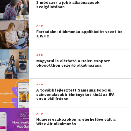
3 módszer a jobb alkalmazások
szolgálatában
APP
Forradalmi diákmunka applikációt vezet be
a WHC
APP
Magyarul is elérhető a Haier-csoport
okosotthon vezérlő alkalmazása
APP
A továbbfejlesztett Samsung Food új,
színvonalasabb élményeket kínál az IFA
2024 kiállításon
APP
Huawei eszközökön is elérhetővé vált a
Wizz Air alkalmazás