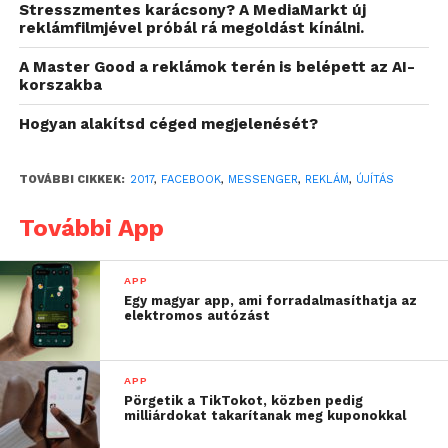
Stresszmentes karácsony? A MediaMarkt új
fognak megjelenni a “sponsored” felirattal ellátott
reklámfilmjével próbál rá megoldást kínálni.
hirdetések, ezek chatbotokra, illetve weboldalakra
irányítanak majd minket.
A Master Good a reklámok terén is belépett az AI-
korszakba
Hogyan alakítsd céged megjelenését?
forrás: napidroid
TOVÁBBI CIKKEK:
2017
,
FACEBOOK
,
MESSENGER
,
REKLÁM
,
ÚJÍTÁS
További App
APP
Egy magyar app, ami forradalmasíthatja az
elektromos autózást
APP
Pörgetik a TikTokot, közben pedig
milliárdokat takarítanak meg kuponokkal