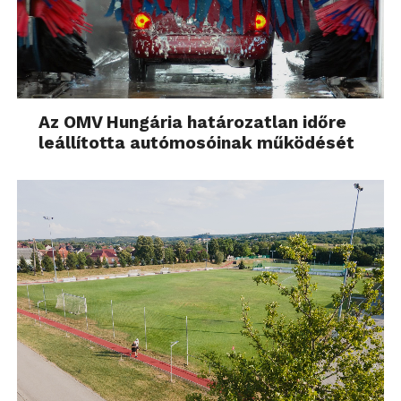
Az OMV Hungária határozatlan időre
leállította autómosóinak működését