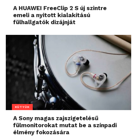
A HUAWEI FreeClip 2 S új szintre
emeli a nyitott kialakítású
fülhallgatók dizájnját
KÜTYÜK
A Sony magas zajszigetelésű
fülmonitorokat mutat be a színpadi
élmény fokozására