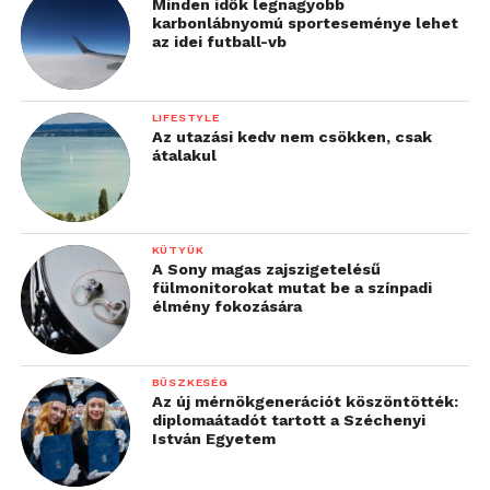
Minden idők legnagyobb
karbonlábnyomú sporteseménye lehet
az idei futball-vb
LIFESTYLE
Az utazási kedv nem csökken, csak
átalakul
KÜTYÜK
A Sony magas zajszigetelésű
fülmonitorokat mutat be a színpadi
élmény fokozására
BÜSZKESÉG
Az új mérnökgenerációt köszöntötték:
diplomaátadót tartott a Széchenyi
István Egyetem