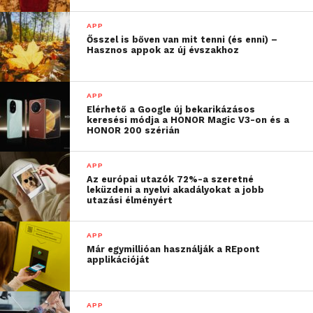
APP
Ősszel is bőven van mit tenni (és enni) –
Hasznos appok az új évszakhoz
APP
Elérhető a Google új bekarikázásos
keresési módja a HONOR Magic V3-on és a
HONOR 200 szérián
APP
Az európai utazók 72%-a szeretné
leküzdeni a nyelvi akadályokat a jobb
utazási élményért
APP
Már egymillióan használják a REpont
applikációját
APP