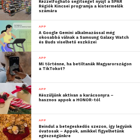
Kézzelfogható segítséget nyújt a SPAR
Régiók Kincsei programja a kistermelők
számára
APP
A Google Gemini alkalmazással még
okosabbá válnak a Samsung Galaxy Watch
és Buds viselhető eszközei
APP
Mi történne, ha betiltanák Magyarországon
a TikTokot?
APP
Készüljünk aktívan a karácsonyra –
hasznos appok a HONOR-tól
APP
Beindul a betegeskedős szezon, így legyünk
óvatosak – Appok, amikkel figyelhetünk
egészségünkre