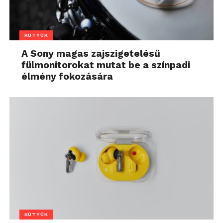
KÜTYÜK
A Sony magas zajszigetelésű
fülmonitorokat mutat be a színpadi
élmény fokozására
KÜTYÜK