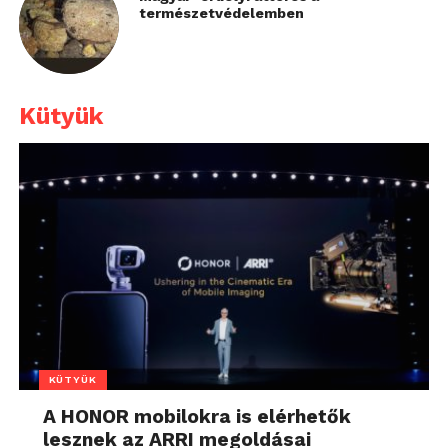
természetvédelemben
Kütyük
KÜTYÜK
A HONOR mobilokra is elérhetők
lesznek az ARRI megoldásai