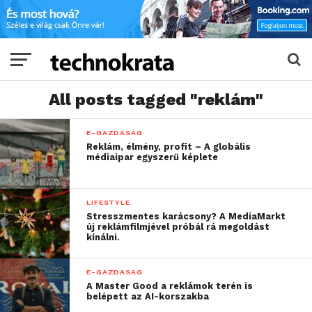
All posts tagged "reklám"
E-GAZDASÁG
Reklám, élmény, profit – A globális
médiaipar egyszerű képlete
LIFESTYLE
Stresszmentes karácsony? A MediaMarkt
új reklámfilmjével próbál rá megoldást
kínálni.
E-GAZDASÁG
A Master Good a reklámok terén is
belépett az AI-korszakba