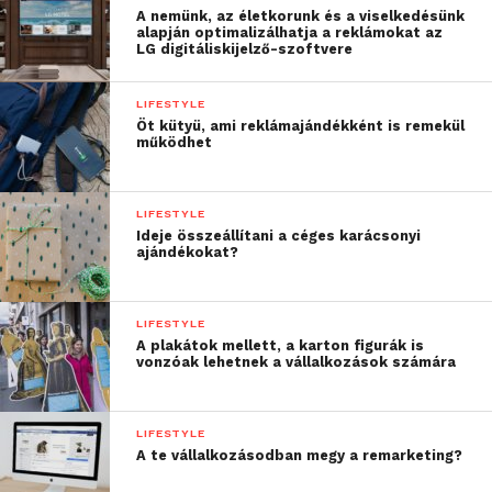
A nemünk, az életkorunk és a viselkedésünk
alapján optimalizálhatja a reklámokat az
LG digitáliskijelző-szoftvere
LIFESTYLE
Öt kütyü, ami reklámajándékként is remekül
működhet
LIFESTYLE
Ideje összeállítani a céges karácsonyi
ajándékokat?
LIFESTYLE
A plakátok mellett, a karton figurák is
vonzóak lehetnek a vállalkozások számára
LIFESTYLE
A te vállalkozásodban megy a remarketing?