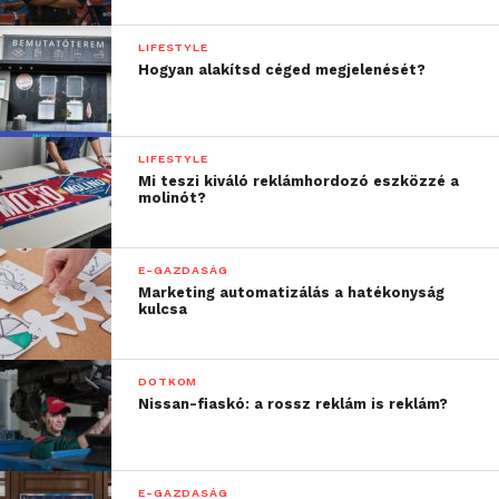
LIFESTYLE
Hogyan alakítsd céged megjelenését?
LIFESTYLE
Mi teszi kiváló reklámhordozó eszközzé a
molinót?
E-GAZDASÁG
Marketing automatizálás a hatékonyság
kulcsa
DOTKOM
Nissan-fiaskó: a rossz reklám is reklám?
E-GAZDASÁG