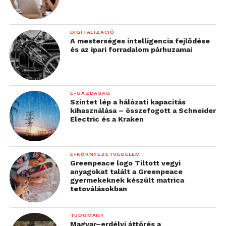
DIGITALIZÁCIÓ
A mesterséges intelligencia fejlődése
és az ipari forradalom párhuzamai
E-GAZDASÁG
Szintet lép a hálózati kapacitás
kihasználása – összefogott a Schneider
Electric és a Kraken
E-KÖRNYEZETVÉDELEM
Greenpeace logo Tiltott vegyi
anyagokat talált a Greenpeace
gyermekeknek készült matrica
tetoválásokban
TUDOMÁNY
Magyar–erdélyi áttörés a