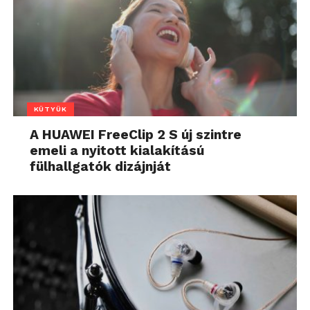
KÜTYÜK
A HUAWEI FreeClip 2 S új szintre
emeli a nyitott kialakítású
fülhallgatók dizájnját