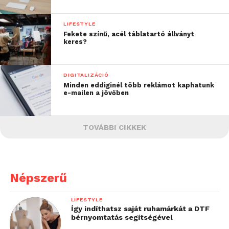
LIFESTYLE
Fekete színű, acél táblatartó állványt
keres?
DIGITALIZÁCIÓ
Minden eddiginél több reklámot kaphatunk
e-mailen a jövőben
TOVÁBBI CIKKEK
Népszerű
LIFESTYLE
Így indíthatsz saját ruhamárkát a DTF
bérnyomtatás segítségével