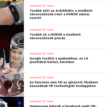
VISELHETŐ TECH
Tovább nőtt az érdeklődés a viselhető
okoseszközök iránt a HONOR adatai
szerint
VISELHETŐ TECH
Tovább nő a HONOR a viselhető
okoseszközök piacán
VISELHETŐ TECH
Google fordító a nyakunkban, az LG
jóvoltából bárhol, bármikor
VISELHETŐ TECH
Az Emirates nem fél az újítástól: Elsőként
használnak VR technológiát honlapjukon
VISELHETŐ TECH
Hamarosan érkezik a Facebook saját VR-