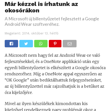
Már kézzel is írhatunk az
okosórákon
A Microsoft új billentyűzetet fejlesztett a Google
Android Wear szoftveréhez.
Megjelent:
2014. október 13. hétfő
A Microsoft nem hagy fel az Android Wear-re való
fejlesztésekkel, és a OneNote applikáció után egy
egyedi billentyűzetet is elkészített a Google okosóra
rendszeréhez. Míg a OneNote appal egyszerűen az
“OK Google” után bediktálhattuk feljegyzéseinket,
az új billentyűzettel már rajzolhatjuk is a betűket az
óra kijelzőjére.
Mivel az ilyen készülékek kimondottan kis
kijelzővel rendelkeznek nagy problémát okoz a