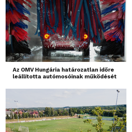
Az OMV Hungária határozatlan időre
leállította autómosóinak működését