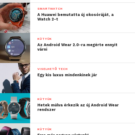
SMARTWATCH
A Huawei bemutatta új okosóráját, a
Watch 2-t
KÜTYÜK
Az Android Wear 2.0-ra megérte ennyit
várni
VISELHETŐ TECH
Egy kis luxus mindenkinek jár
KÜTYÜK
Hetek múlva érkezik az új Android Wear
rendszer
KÜTYÜK