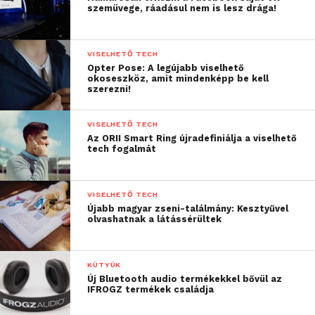
szemüvege, ráadásul nem is lesz drága!
VISELHETŐ TECH
Opter Pose: A legújabb viselhető
okoseszköz, amit mindenképp be kell
szerezni!
VISELHETŐ TECH
Az ORII Smart Ring újradefiniálja a viselhető
tech fogalmát
VISELHETŐ TECH
Újabb magyar zseni-találmány: Kesztyűvel
olvashatnak a látássérültek
KÜTYÜK
Új Bluetooth audio termékekkel bővül az
IFROGZ termékek családja