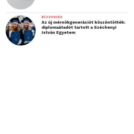
BÜSZKESÉG
Az új mérnökgenerációt köszöntötték:
diplomaátadót tartott a Széchenyi
István Egyetem