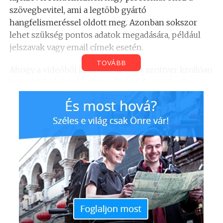
szövegbevitel, ami a legtöbb gyártó
hangfelismeréssel oldott meg. Azonban sokszor
lehet szükség pontos adatok megadására, például
jelszavak vagy email címek esetén.
TOVÁBB
Ahogy a videóból is látszik az okos szoftver kiválóan
ismeri fel a kézzel írott betűinket, és meglepően
gyorsan lehet vele gépelni. A program prototípusa
már letölthető
, azonban a Moto 360 esetén trükkös
lehet az installáció micro USB kábel híján.