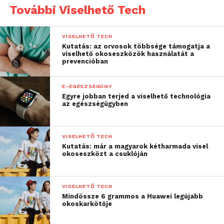
További Viselhető Tech
VISELHETŐ TECH
Kutatás: az orvosok többsége támogatja a
viselhető okoseszközök használatát a
prevencióban
E-EGÉSZSÉGÜGY
Egyre jobban terjed a viselhető technológia
az egészségügyben
VISELHETŐ TECH
Kutatás: már a magyarok kétharmada visel
okoseszközt a csuklóján
VISELHETŐ TECH
Mindössze 6 grammos a Huawei legújabb
okoskarkötője