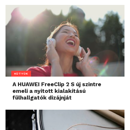
KÜTYÜK
A HUAWEI FreeClip 2 S új szintre
emeli a nyitott kialakítású
fülhallgatók dizájnját