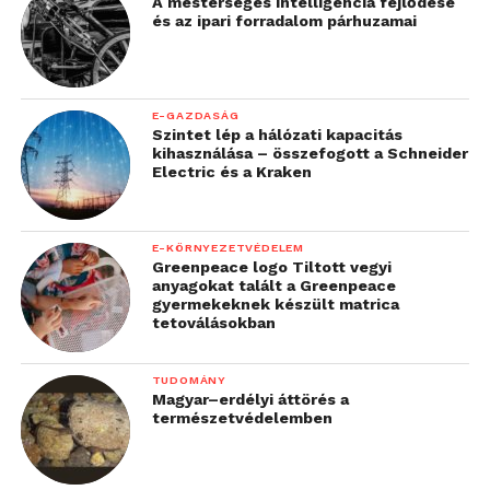
A mesterséges intelligencia fejlődése
és az ipari forradalom párhuzamai
E-GAZDASÁG
Szintet lép a hálózati kapacitás
kihasználása – összefogott a Schneider
Electric és a Kraken
E-KÖRNYEZETVÉDELEM
Greenpeace logo Tiltott vegyi
anyagokat talált a Greenpeace
gyermekeknek készült matrica
tetoválásokban
TUDOMÁNY
Magyar–erdélyi áttörés a
természetvédelemben