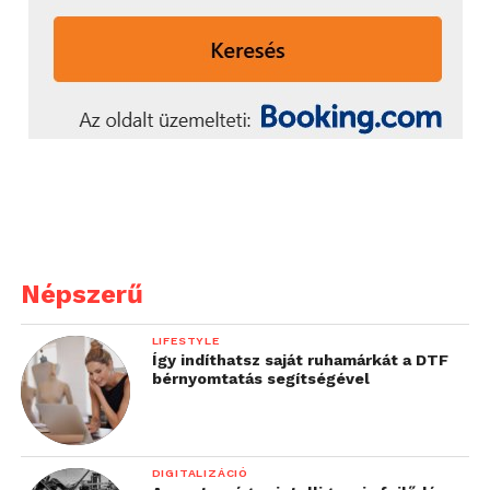
Népszerű
LIFESTYLE
Így indíthatsz saját ruhamárkát a DTF
bérnyomtatás segítségével
DIGITALIZÁCIÓ