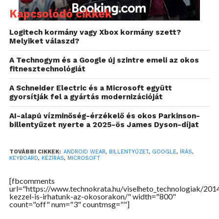
Kapcsolódó cikkek
Logitech kormány vagy Xbox kormány szett?
Melyiket válaszd?
A Technogym és a Google új szintre emeli az okos
fitnesztechnológiát
A Schneider Electric és a Microsoft együtt
gyorsítják fel a gyártás modernizációját
AI-alapú vízminőség-érzékelő és okos Parkinson-
billentyűzet nyerte a 2025-ös James Dyson-díjat
TOVÁBBI CIKKEK:
ANDROID WEAR
,
BILLENTYŰZET
,
GOOGLE
,
ÍRÁS
,
KEYBOARD
,
KÉZÍRÁS
,
MICROSOFT
[fbcomments
url="https://www.technokrata.hu/viselheto_technologiak/20
kezzel-is-irhatunk-az-okosorakon/" width="800"
count="off" num="3" countmsg=""]