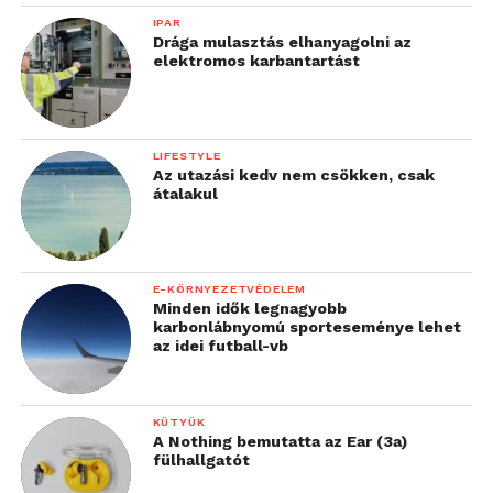
IPAR
Drága mulasztás elhanyagolni az
elektromos karbantartást
LIFESTYLE
Az utazási kedv nem csökken, csak
átalakul
E-KÖRNYEZETVÉDELEM
Minden idők legnagyobb
karbonlábnyomú sporteseménye lehet
az idei futball-vb
KÜTYÜK
A Nothing bemutatta az Ear (3a)
fülhallgatót