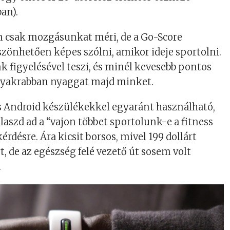
ban).
m csak mozgásunkat méri, de a Go-Score
zönhetően képes szólni, amikor ideje sportolni.
k figyelésével teszi, és minél kevesebb pontos
 gyakrabban nyaggat majd minket.
s Android készülékekkel egyaránt használható,
laszd ad a “vajon többet sportolunk-e a fitness
érdésre. Ára kicsit borsos, mivel 199 dollárt
t, de az egészség felé vezető út sosem volt
.