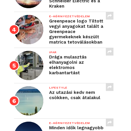
Schneider Electric és a
Kraken
E-KÖRNYEZETVÉDELEM
Greenpeace logo Tiltott
vegyi anyagokat talált a
Greenpeace
gyermekeknek készült
matrica tetoválásokban
IPAR
Drága mulasztás
elhanyagolni az
elektromos
karbantartást
LIFESTYLE
Az utazási kedv nem
csökken, csak átalakul
E-KÖRNYEZETVÉDELEM
Minden idők legnagyobb