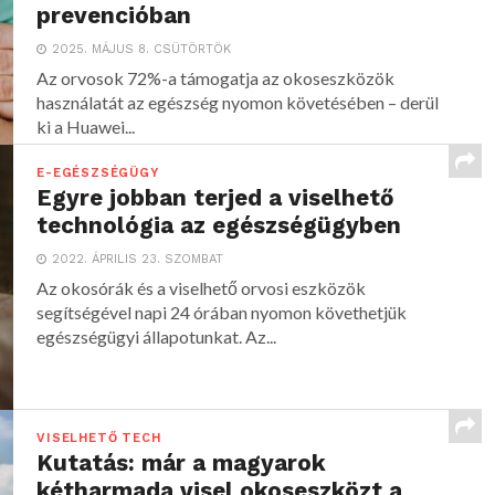
prevencióban
2025. MÁJUS 8. CSÜTÖRTÖK
Az orvosok 72%-a támogatja az okoseszközök
használatát az egészség nyomon követésében – derül
ki a Huawei...
E-EGÉSZSÉGÜGY
Egyre jobban terjed a viselhető
technológia az egészségügyben
2022. ÁPRILIS 23. SZOMBAT
Az okosórák és a viselhető orvosi eszközök
segítségével napi 24 órában nyomon követhetjük
egészségügyi állapotunkat. Az...
VISELHETŐ TECH
Kutatás: már a magyarok
kétharmada visel okoseszközt a