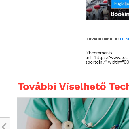
TOVÁBBI CIKKEK:
FITN
[fbcomments
url="https://www.tec
sportolni/" width="8
További Viselhető Tec