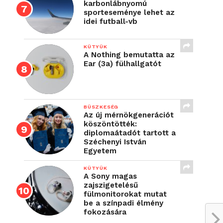
karbonlábnyomú
sporteseménye lehet az
idei futball-vb
KÜTYÜK
A Nothing bemutatta az
Ear (3a) fülhallgatót
BÜSZKESÉG
Az új mérnökgenerációt
köszöntötték:
diplomaátadót tartott a
Széchenyi István
Egyetem
KÜTYÜK
A Sony magas
zajszigetelésű
fülmonitorokat mutat
be a színpadi élmény
fokozására