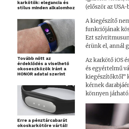
karkötők: elegancia és
(először az USA-
stílus minden alkalomhoz
A kiegészítő ne
funkciójának kös
Ezt szívritmusun
érünk el, annál
Tovább nőtt az
Az karkötő iOS é
érdeklődés a viselhető
és egyértelmű vá
okoseszközök iránt a
HONOR adatai szerint
kiegészítőktől” k
kérnek darabjáér
könnyen járható
Erre a pénztárcabarát
okoskarkötőre vártál!