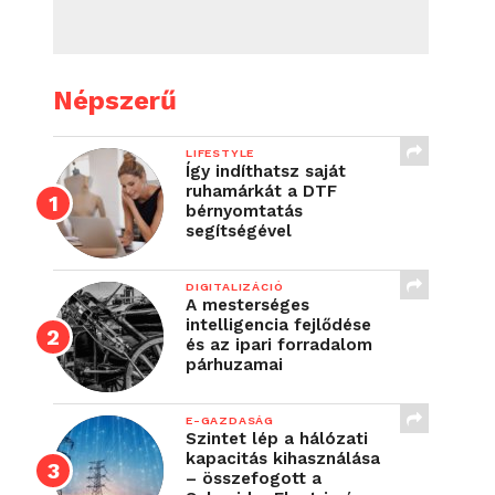
Népszerű
LIFESTYLE
Így indíthatsz saját
ruhamárkát a DTF
bérnyomtatás
segítségével
DIGITALIZÁCIÓ
A mesterséges
intelligencia fejlődése
és az ipari forradalom
párhuzamai
E-GAZDASÁG
Szintet lép a hálózati
kapacitás kihasználása
– összefogott a