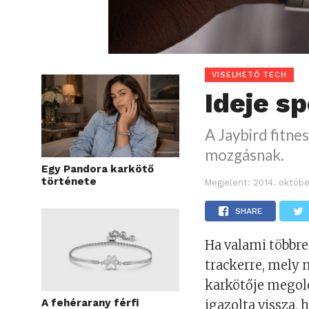
VISELHETŐ TECH
Ideje sp
A Jaybird fitnes
mozgásnak.
Egy Pandora karkötő
története
Megjelent:
2014. októbe
SHARE
Ha valami többre
trackerre, mely 
karkötője megold
A fehérarany férfi
igazolta vissza, 