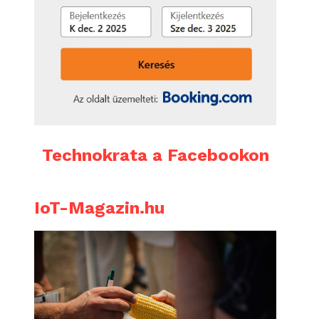
Technokrata a Facebookon
IoT-Magazin.hu