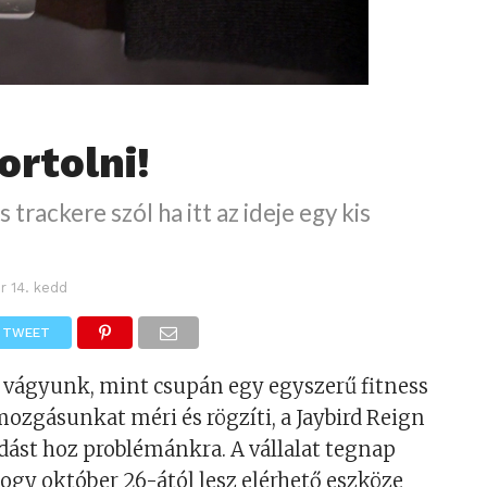
ortolni!
s trackere szól ha itt az ideje egy kis
r 14. kedd
TWEET
 vágyunk, mint csupán egy egyszerű fitness
mozgásunkat méri és rögzíti, a Jaybird Reign
ást hoz problémánkra. A vállalat tegnap
hogy október 26-ától lesz elérhető eszköze