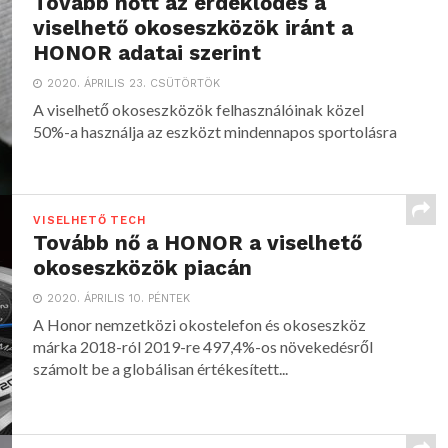
Tovább nőtt az érdeklődés a
viselhető okoseszközök iránt a
HONOR adatai szerint
2020. ÁPRILIS 23. CSÜTÖRTÖK
A viselhető okoseszközök felhasználóinak közel
50%-a használja az eszközt mindennapos sportolásra
VISELHETŐ TECH
Tovább nő a HONOR a viselhető
okoseszközök piacán
2020. ÁPRILIS 10. PÉNTEK
A Honor nemzetközi okostelefon és okoseszköz
márka 2018-ról 2019-re 497,4%-os növekedésről
számolt be a globálisan értékesített...