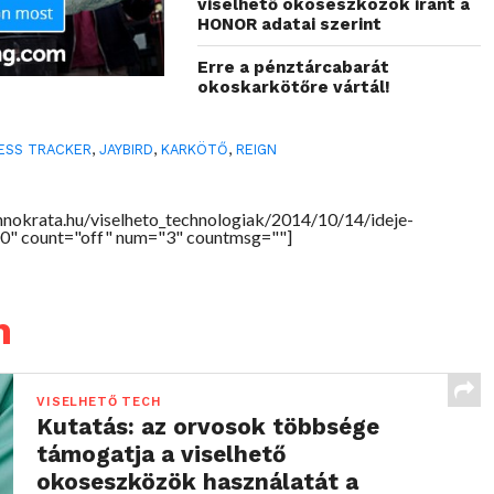
viselhető okoseszközök iránt a
HONOR adatai szerint
Erre a pénztárcabarát
okoskarkötőre vártál!
ESS TRACKER
,
JAYBIRD
,
KARKÖTŐ
,
REIGN
hnokrata.hu/viselheto_technologiak/2014/10/14/ideje-
00" count="off" num="3" countmsg=""]
h
VISELHETŐ TECH
Kutatás: az orvosok többsége
támogatja a viselhető
okoseszközök használatát a