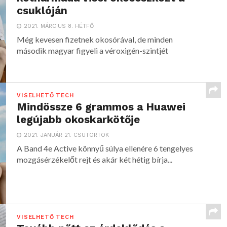
csuklóján
2021. MÁRCIUS 8. HÉTFŐ
Még kevesen fizetnek okosórával, de minden
második magyar figyeli a véroxigén-szintjét
VISELHETŐ TECH
Mindössze 6 grammos a Huawei
legújabb okoskarkötője
2021. JANUÁR 21. CSÜTÖRTÖK
A Band 4e Active könnyű súlya ellenére 6 tengelyes
mozgásérzékelőt rejt és akár két hétig bírja...
VISELHETŐ TECH