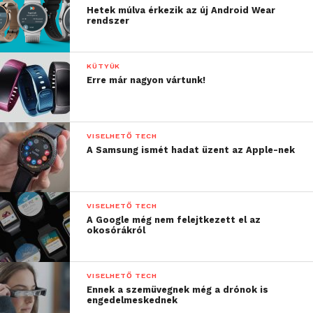
az ujjbeggyel történő mérést ötvözve
Hetek múlva érkezik az új Android Wear
megközelítőleg pontos, gyors betekintést adhat a
rendszer
szervezet állapotáról. A digitális egészségügy
technológiai határait folyamatosan feszegetve, a
KÜTYÜK
Huawei május 15-én mutatja be a HUAWEI WATCH 5
Erre már nagyon vártunk!
és a HUAWEI WATCH FIT 4 okosórákat – mindkettőt
a TruSense rendszerrel felszerelve, újabb szintre
emelve a viselhető egészségtechnológia élményét.
VISELHETŐ TECH
A Samsung ismét hadat üzent az Apple-nek
További friss híreket talál a
Technokrata
főoldalán!
Csatlakozzon hozzánk a
Facebookon
is!
VISELHETŐ TECH
A Google még nem felejtkezett el az
okosórákról
VISELHETŐ TECH
Ennek a szemüvegnek még a drónok is
engedelmeskednek