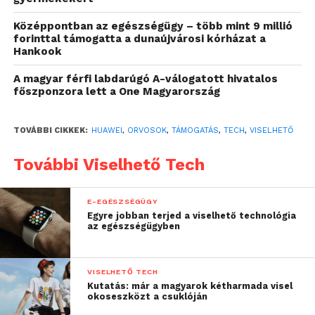
proaktív egészségmenedzsment jövőjét.
Középpontban az egészségügy – több mint 9 millió
A megkérdezett orvosok
forinttal támogatta a dunaújvárosi kórházat a
Hankook
többsége támogatja az
okoseszközök használatát
A magyar férfi labdarúgó A-válogatott hivatalos
főszponzora lett a One Magyarország
A felmérés rávilágít arra az öt legfontosabb
mutatóra, amelyeket az egészségügyi szakemberek
TOVÁBBI CIKKEK:
HUAWEI
,
ORVOSOK
,
TÁMOGATÁS
,
TECH
,
VISELHETŐ
szerint rendszeresen ellenőrizni kell: a vérnyomás, a
vércukorszint, a pulzus, a véroxigén-szaturáció
További Viselhető Tech
(SpO₂) és az elektrokardiogram (EKG) adatai
különösen fontosak a megelőzés és az
E-EGÉSZSÉGÜGY
állapotkövetés szempontjából. Ezeknek az
Egyre jobban terjed a viselhető technológia
értékeknek a nyomon követése ma már könnyedén
az egészségügyben
elvégezhető okoseszközökkel. Bár ezek nem
minősülnek orvostechnikai eszköznek, és méréseik
VISELHETŐ TECH
tájékoztató jellegűek, nem diagnózis felállítására
Kutatás: már a magyarok kétharmada visel
szolgálnak, mégis megközelítő pontossággal,
okoseszközt a csuklóján
gyorsan és kényelmesen – akár napi szinten –