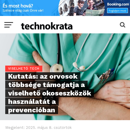
VISELHETŐ TECH
Kutatás: az orvosok
többsége támogatja a
viselhető okoseszközök
használatát a
prevencióban
Megjelent:
2025. május 8. csütörtök