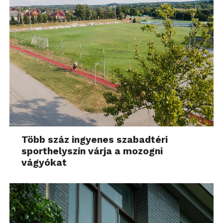
Több száz ingyenes szabadtéri
sporthelyszín várja a mozogni
vágyókat