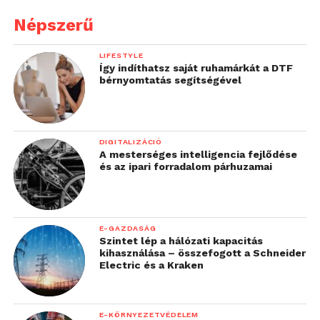
Népszerű
LIFESTYLE
Így indíthatsz saját ruhamárkát a DTF
bérnyomtatás segítségével
DIGITALIZÁCIÓ
A mesterséges intelligencia fejlődése
és az ipari forradalom párhuzamai
E-GAZDASÁG
Szintet lép a hálózati kapacitás
kihasználása – összefogott a Schneider
Electric és a Kraken
E-KÖRNYEZETVÉDELEM