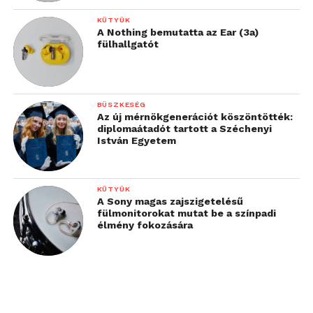
KÜTYÜK
A Nothing bemutatta az Ear (3a)
fülhallgatót
BÜSZKESÉG
Az új mérnökgenerációt köszöntötték:
diplomaátadót tartott a Széchenyi
István Egyetem
KÜTYÜK
A Sony magas zajszigetelésű
fülmonitorokat mutat be a színpadi
élmény fokozására