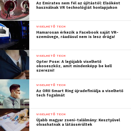
Az Emirates nem fél az újítástól: Elsőként
ahol a korai figyelmeztető jelek felismerése révén
használnak VR technológiát honlapjukon
bizonyos betegségek is hamarabb azonosíthatók,
esetleg megelőzhetők.
VISELHETŐ TECH
Hamarosan érkezik a Facebook saját VR-
A kutatás szerint a szakemberek 83%-a szintén
szemüvege, ráadásul nem is lesz drága!
egyetért abban, hogy az okoseszközök ösztönzőleg
hathatnak a felhasználók egészségtudatosságára. A
kutatásból az is kiderült, hogy a szakértők 78%-a
VISELHETŐ TECH
Opter Pose: A legújabb viselhető
szerint ezek az eszközök elősegítik az
okoseszköz, amit mindenképp be kell
életmódváltást, 70%-uk pedig külön is kiemelte,
szerezni!
hogy hozzájárulnak a rendszeres testmozgás
kialakításához. Ez a tendencia már a 2023-as Huawei
VISELHETŐ TECH
Az ORII Smart Ring újradefiniálja a viselhető
felmérés eredményeiben is kirajzolódott: az
tech fogalmát
okosórát használók 90%-a legalább legalább egy új,
egészséges szokást alakított ki az okoseszköze
hatására.
VISELHETŐ TECH
Újabb magyar zseni-találmány: Kesztyűvel
olvashatnak a látássérültek
A HUAWEI hamarosan új