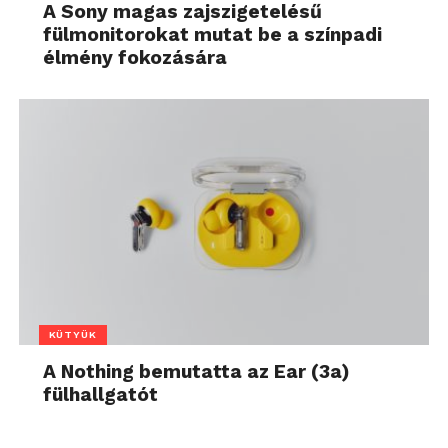
A Sony magas zajszigetelésű
fülmonitorokat mutat be a színpadi
élmény fokozására
KÜTYÜK
A Nothing bemutatta az Ear (3a)
fülhallgatót