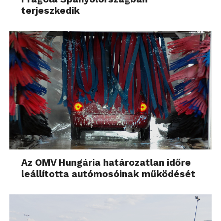
terjeszkedik
Az OMV Hungária határozatlan időre
leállította autómosóinak működését