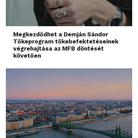
Megkezdődhet a Demján Sándor
Tőkeprogram tőkebefektetéseinek
végrehajtása az MFB döntését
követően