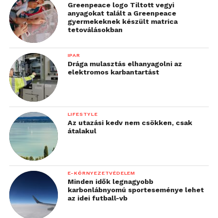
Greenpeace logo Tiltott vegyi
anyagokat talált a Greenpeace
gyermekeknek készült matrica
tetoválásokban
IPAR
Drága mulasztás elhanyagolni az
elektromos karbantartást
LIFESTYLE
Az utazási kedv nem csökken, csak
átalakul
E-KÖRNYEZETVÉDELEM
Minden idők legnagyobb
karbonlábnyomú sporteseménye lehet
az idei futball-vb