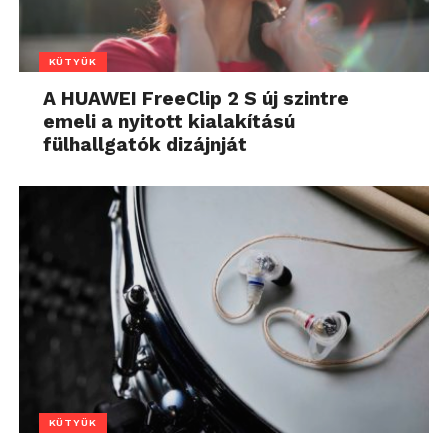
KÜTYÜK
A HUAWEI FreeClip 2 S új szintre
emeli a nyitott kialakítású
fülhallgatók dizájnját
KÜTYÜK