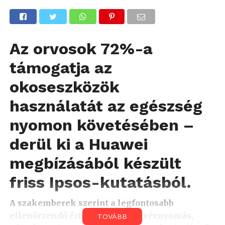
Az orvosok 72%-a
támogatja az
okoseszközök
használatát az egészség
nyomon követésében –
derül ki a Huawei
megbízásából készült
friss Ipsos-kutatásból.
A szakemberek szerint a legfontosabb
ellenőrzendő értékek – mint a vérnyomás,
TOVÁBB