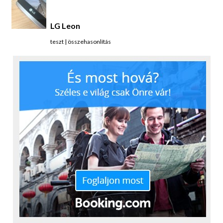
kihívásokkal. Mellé 2 GB RAM került beépítésre,
azaz az erőforrás igényes alkalmazásokkal sem lesz
LG Leon
gond.
teszt
|
összehasonlítás