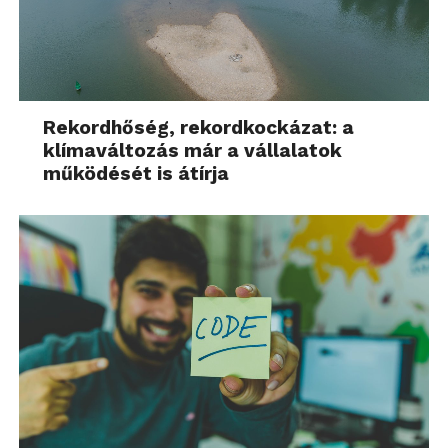
fölötti áron csúcskategóriás telefonokat vásárolni, de
szeretnének egy hosszútávon is jól használható,
elegáns telefont magukénak tudni. Apróbb hibák
azért vannak, de ezekről a jó ár könnyedén átbillenti
a mérleget.
Rekordhőség, rekordkockázat: a
klímaváltozás már a vállalatok
működését is átírja