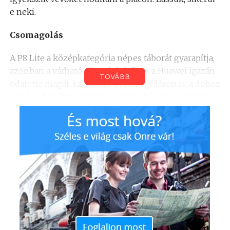
e neki.
Csomagolás
A P8 Lite a középkategória népes táborát gyarapítja,
azonban a várható siker érdekében a Huawei igazán
TOVÁBB
odatette magát. Ez látszik a csomagoláson is, a doboz
néhány felsőkategóriás modellnek is a becsületére
válna. Az oldalsó ragasztó eltávolítása után egyből a
tesztkészülék nézett velem farkasszemet. Mellette a
legfontosabb papírok és a SIM eltávolítására szolgáló
tűvel, míg alatta a headsettel, a töltővel és microUSB
kábellel találkoztam. Azért fontos megemlítenem,
hogy az általam kipróbált példány úgynevezett
tesztelői darab, azaz elképzelhető, hogy a végleges
csomagolás valamelyest eltér.
Külső