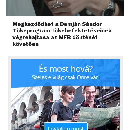
Megkezdődhet a Demján Sándor
Tőkeprogram tőkebefektetéseinek
végrehajtása az MFB döntését
követően