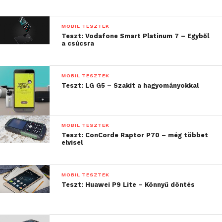
MOBIL TESZTEK
Teszt: Vodafone Smart Platinum 7 – Egyből
a csúcsra
MOBIL TESZTEK
Teszt: LG G5 – Szakít a hagyományokkal
MOBIL TESZTEK
Teszt: ConCorde Raptor P70 – még többet
elvisel
MOBIL TESZTEK
Feljebb az 5 megapixeles előlapi kamerával, a fény-,
Teszt: Huawei P9 Lite – Könnyű döntés
és közelségérzékelő szenzorral és a beszélgetések
során használt hangszóróval találkozhatunk. A
kihangosításhoz, videónézéshez és