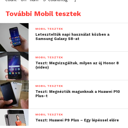
További Mobil tesztek
MOBIL TESZTEK
Leteszteltük napi használat közben a
Samsung Galaxy S8-at
Az előlapot egy 5”-es, 1280 x 720 pixel felbontású IPS
MOBIL TESZTEK
megjelenítő foglalja el. Ez, ha nem is számít
Teszt: Megvizsgáltuk, milyen az új Honor 8
élvonalbelinek, a kategóriatársakhoz képest
(video)
mindenképp szép képpel rendelkezik. Mivel az
androidos gombok már virtuális formában jelennek
MOBIL TESZTEK
meg a képernyő alján, ezért az alsó részen egy
Teszt: Megnéztük magunknak a Huawei P10
krómozott Huawei felirattal találkozunk, ami jót tesz
Plus-t
az összhatásnak.
MOBIL TESZTEK
Teszt: Huawei P9 Plus – Egy lépéssel előre