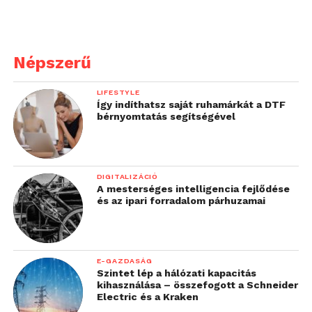
Manapság már nem számít nagy igénynek az
okostelefonnal való fotózás lehetősége, ennek
Népszerű
megfelelően a gyártók igyekeznek jobbnál jobb
egységeket beépíteni az újdonságok burkolatai alá.
LIFESTYLE
Így van ez a P8 Lite-tal is, hiszen néhány évvel
Így indíthatsz saját ruhamárkát a DTF
ezelőtt még a csúcskategóriában is elképzelhetetlen
bérnyomtatás segítségével
volt a 13 megapixeles kamera, mára pedig már egy
ilyen középkategóriás modellben is találkozhatunk
egy ilyen egységgel.
DIGITALIZÁCIÓ
A mesterséges intelligencia fejlődése
és az ipari forradalom párhuzamai
E-GAZDASÁG
Szintet lép a hálózati kapacitás
kihasználása – összefogott a Schneider
Electric és a Kraken