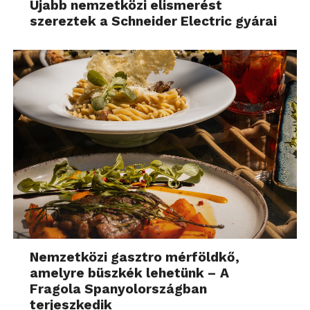
Újabb nemzetközi elismerést
szereztek a Schneider Electric gyárai
Nemzetközi gasztro mérföldkő,
amelyre büszkék lehetünk – A
Fragola Spanyolországban
terjeszkedik