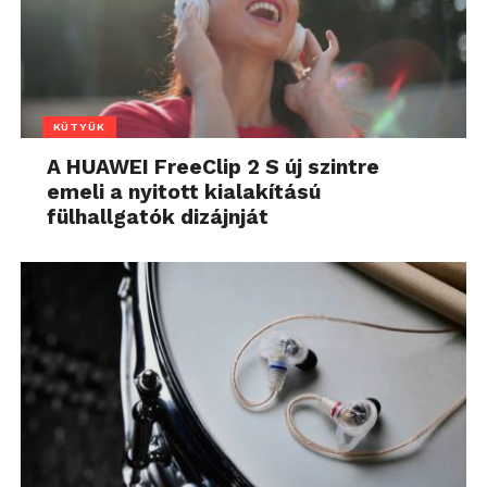
KÜTYÜK
A HUAWEI FreeClip 2 S új szintre
emeli a nyitott kialakítású
fülhallgatók dizájnját