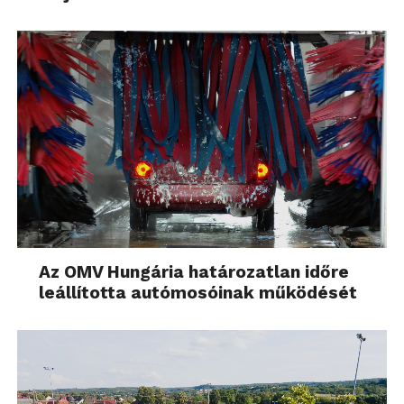
Az OMV Hungária határozatlan időre
leállította autómosóinak működését