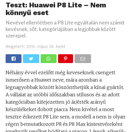
Teszt: Huawei P8 Lite – Nem
könnyű eset
Nevével ellentétben a P8 Lite egyáltalán nem számít
kevésnek, sőt, kategóriájában a legjobbak között
szerepel.
Megjelent:
2015. május 26. kedd
Néhány évvel ezelőtt még keveseknek csengett
ismerősen a Huawei neve, mára azonban a
legnagyobbak között köszönthetjük a kínai gyártót.
A vállalat az utóbbi időszakban stílusos és az adott
kategóriában kifejezetten jó ár/érték arányű
készülékeket dobott piacra. Nem kivétel a most
tesztre érkezett P8 Lite sem, a modell a nem is olyan
régen bemutatkozott P8 és P8 Max kistestvéreként
igyekszik vevőket hódítani a piacon. Lássuk, sikerül-