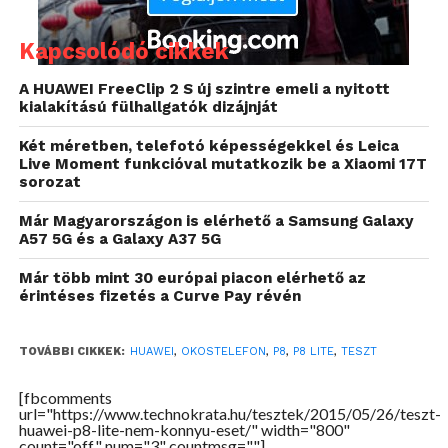
Szokás azzal vádolni az okostelefongyártókat, hogy
Kapcsolódó cikkek
kifogytak az egyedi ötletekből. Ha csak a Huawei
újdonságát nézem, akkor ez bizony így is van,
A HUAWEI FreeClip 2 S új szintre emeli a nyitott
hiszen első látásra nem sok érdekességet tartogat a
kialakítású fülhallgatók dizájnját
P8 Lite. Ettől eltekintve mégsem kritizálhatjuk a
Két méretben, telefotó képességekkel és Leica
telefont, hiszen az összhatás nagyon is jó!
Live Moment funkcióval mutatkozik be a Xiaomi 17T
sorozat
Már Magyarországon is elérhető a Samsung Galaxy
A57 5G és a Galaxy A37 5G
Már több mint 30 európai piacon elérhető az
érintéses fizetés a Curve Pay révén
TOVÁBBI CIKKEK:
HUAWEI
,
OKOSTELEFON
,
P8
,
P8 LITE
,
TESZT
[fbcomments
url="https://www.technokrata.hu/tesztek/2015/05/26/teszt-
huawei-p8-lite-nem-konnyu-eset/" width="800"
count="off" num="3" countmsg=""]