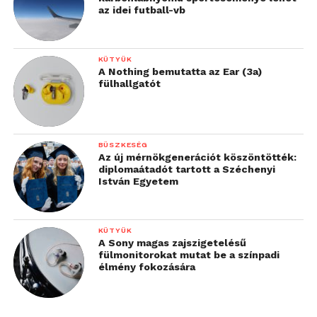
vele. A fotók készítése során lehetőségünk van HDR,
az idei futball-vb
panoráma, utólagosan fokuszált és vízjellel
felvértezett anyag megalkotására is, illetve a szoftver
olyan opciót is felkínál, hogy egy sorozatfelvételből
KÜTYÜK
A Nothing bemutatta az Ear (3a)
kiválaszthatjuk a legjobbat. Az elkészült fotók
fülhallgatót
minősége rendben van, ugyan egy lehelletnyit
elmaradnak a manapság megvásárolható
felsőkategóriás modellekével készültektől, de azért
BÜSZKESÉG
így sincs okunk a panaszra.
Az új mérnökgenerációt köszöntötték:
diplomaátadót tartott a Széchenyi
István Egyetem
KÜTYÜK
A Sony magas zajszigetelésű
fülmonitorokat mutat be a színpadi
élmény fokozására