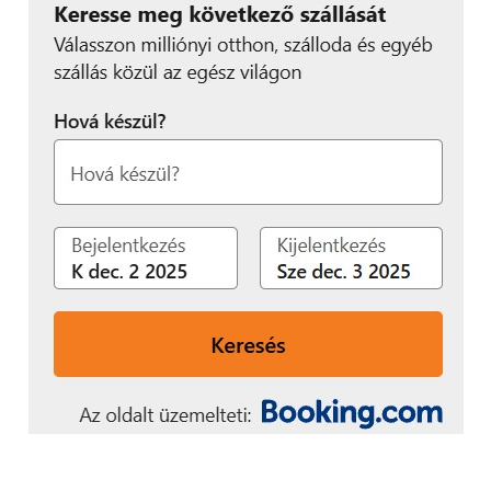
Apropó alkalmazások! Ezekből is bőven
kapunk,hiszen a fedélzeten megtalálható a
dokumentumkezelésre használatos WPS Office, a
tennivalók rendszerezésére szolgáló Todolist és a
Twitter kliens is. Emellett népszerű Gameloft
játékokból egy csokorra való demót is
előretelepítettek, ezek azonban csak 180 percig
használhatóak. Rajtuk kívül a szokásos Google
alkalmazások sem maradtak ki, van kereső, Gmail és
Chrome is.
Multimédia