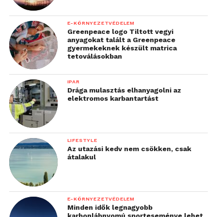
E-KÖRNYEZETVÉDELEM
Greenpeace logo Tiltott vegyi
anyagokat talált a Greenpeace
gyermekeknek készült matrica
tetoválásokban
IPAR
Drága mulasztás elhanyagolni az
elektromos karbantartást
LIFESTYLE
Az utazási kedv nem csökken, csak
átalakul
A menürendszer után a kamera szoftverének
megalkotásakor is az Apple iPhone-jai szolgáltak
alapként, az alkalmazás ugyanis igencsak hasonlít a
E-KÖRNYEZETVÉDELEM
Minden idők legnagyobb
kaliforniai gyártóéra. Ettől eltekintve nincs probléma
karbonlábnyomú sporteseménye lehet