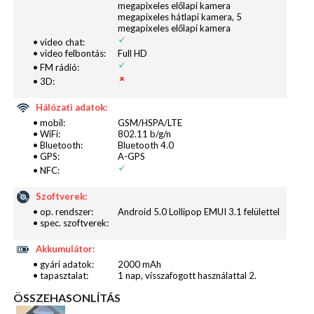
megapixeles előlapi kamera
megapixeles hátlapi kamera, 5
megapixeles előlapi kamera
• video chat:
• video felbontás:
Full HD
• FM rádió:
• 3D:
Az EMUI felület különlegessége, hogy nem az
Hálózati adatok:
Android esetén megszokott struktúrával találkozik,
• mobil:
GSM/HSPA/LTE
itt az iPhone-okhoz hasonlóan mindent a
• WiFi:
802.11 b/g/n
főmenüből érünk el. A widgetek azért megmaradtak,
• Bluetooth:
Bluetooth 4.0
• GPS:
A-GPS
így az eddig használt androidos kiegészítőktől sem
• NFC:
kell elbúcsúzni. Jó hír, hogy az EMUI felület
témázható, így akár egyedi, nekünk tetsző kinézettel
Szoftverek:
• op. rendszer:
Android 5.0 Lollipop EMUI 3.1 felülettel
is felruházhatjuk a telefonunkat. Ezt nyugodtan meg
• spec. szoftverek:
is tehetjük, a sebesség ugyanis minden esetben
megfelelő. Mindez elsősorban a Huawei által
Akkumulátor:
• gyári adatok:
2000 mAh
fejlesztett HiSilicon Kirin 620 chipsetnek
• tapasztalat:
1 nap, visszafogott használattal 2.
köszönhető. Ez egy nyolcmagos, 1,2 GHz-es
ÖSSZEHASONLÍTÁS
processzort rejt, amely így bátran megbirkózik a