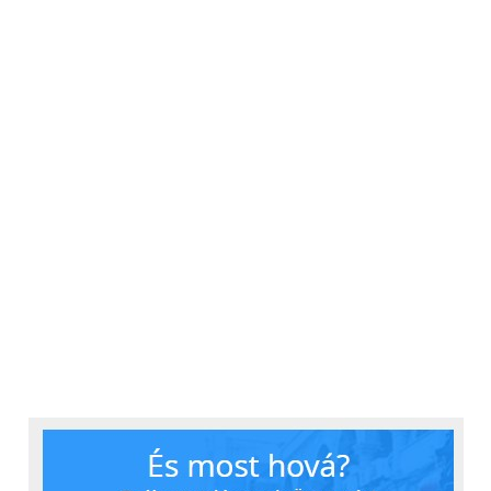
Kritika illeti viszont a dupla LED villanót, ennek a
teljesítménye ugyanis igen halovány, messze nem
olyan, mint amire számítanánk. Szerencsére a jó
szenzor miatt ezt az egységet akár ki is
kapcsolhatjuk, szürkületben is emészthetőek
lesznek a felvételek. Van videomód is, ilyenkor Full
HD-ban, 60 képkocka/másodperc sebességgel
rögzíti a telefon a 16 GB-os memóriába életünk
filmjét. Ezek visszajátszása természetesen nem
akadály a telefonnak, így egy jó utólagos program
telepítése után kedvenc filmünk, sorozatunk is
bátran nézhető.