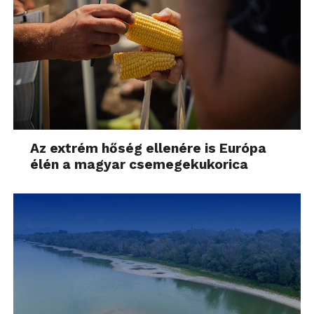
úgy tartja kedve. Az LTE támogatással rendelkező
telefon ezt hibátlanul végre is hajtja, azonban üröm
az örömben, hogy ilyekor a második kártyán 4G
helyett csak 2G sebességgel szörfölhetünk a
világhálón.A mobilinternet mellett n-es WiFi-t is
használhatunk, de a repertoárból nem maradt ki a
Bluetooth 4.0, az NFC és az A-GPS sem. Egy ilyen,
széleskörűen használható telefonnál persze nem árt
Az extrém hőség ellenére is Európa
az erős akkumulátor. A Huawei mérnökei egy 2200
élén a magyar csemegekukorica
mAh-es egységet építettek a burkolat alá, ez erős
használattal is 1 napot bír, de “takarékon” azért 2 nap
sem lehetetlen.
Végítélet
A nevétől függetlenül egyáltalán nem “Lite” a
Huawei újdonsága. A P8 kistestvére jó vétel lehet
mindazoknak, akik nem óhajtanak 100 ezer forint