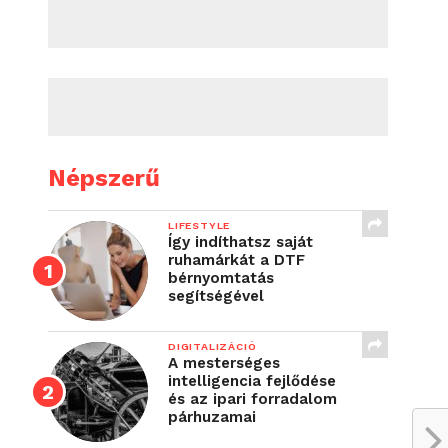
Népszerű
LIFESTYLE
Így indíthatsz saját
ruhamárkát a DTF
bérnyomtatás
segítségével
DIGITALIZÁCIÓ
A mesterséges
intelligencia fejlődése
és az ipari forradalom
párhuzamai