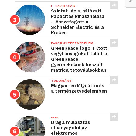
E-GAZDASÁG
Szintet lép a hálózati
kapacitás kihasználása
– összefogott a
Schneider Electric és a
Kraken
E-KÖRNYEZETVÉDELEM
Greenpeace logo Tiltott
vegyi anyagokat talált a
Greenpeace
gyermekeknek készült
matrica tetoválásokban
TUDOMÁNY
Magyar–erdélyi áttörés
a természetvédelemben
IPAR
Drága mulasztás
elhanyagolni az
elektromos