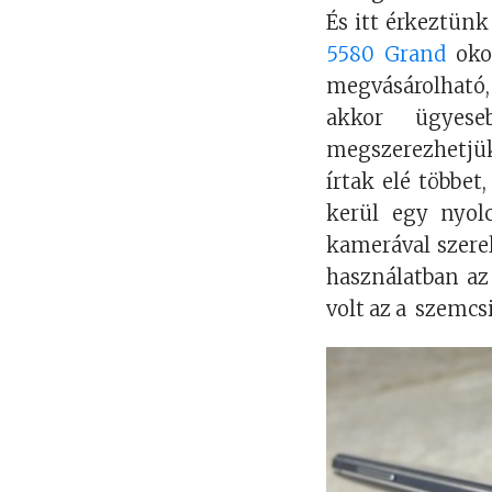
És itt érkeztünk
5580 Grand
okos
megvásárolható,
akkor ügyeseb
megszerezhetjük
írtak elé többet
kerül egy nyolc
kamerával szere
használatban az
volt az a szemcs