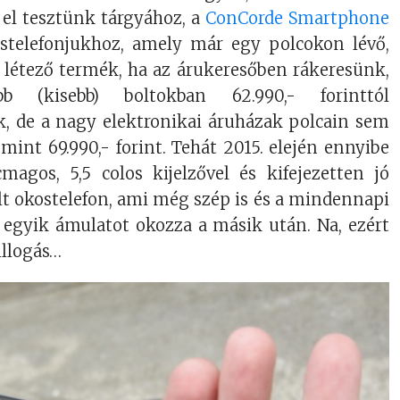
 el tesztünk tárgyához, a
ConCorde Smartphone
telefonjukhoz, amely már egy polcokon lévő,
 létező termék, ha az árukeresőben rákeresünk,
b (kisebb) boltokban 62.990,- forinttól
, de a nagy elektronikai áruházak polcain sem
, mint 69.990,- forint. Tehát 2015. elején ennyibe
magos, 5,5 colos kijelzővel és kifejezetten jó
lt okostelefon, ami még szép is és a mindennapi
 egyik ámulatot okozza a másik után. Na, ezért
illogás…