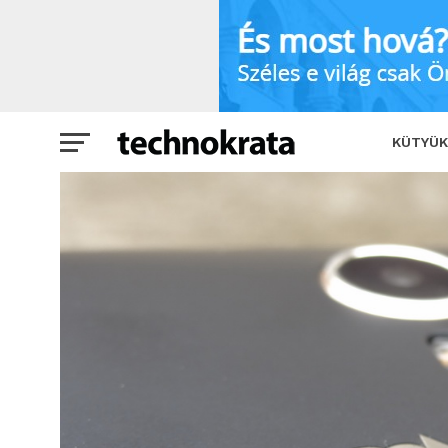
Teszt: ConCorde Smartphone Grand – 
KÜTYÜK