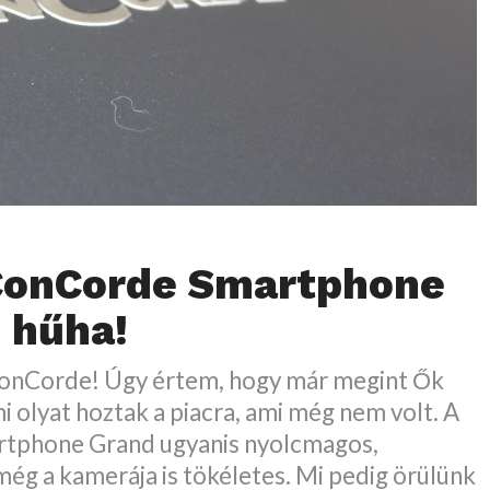
ConCorde Smartphone
 hűha!
onCorde! Úgy értem, hogy már megint Ők
mi olyat hoztak a piacra, ami még nem volt. A
tphone Grand ugyanis nyolcmagos,
még a kamerája is tökéletes. Mi pedig örülünk