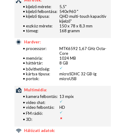
Méretek:
• kijelző mérete:
5,5"
• kijelző felbontása:
540x960 "
• kijelző típusa:
QHD multi-touch kapacitív
kijelző"
• eszköz mérete:
150 x 78 x 8,3 mm
• tömeg:
168 gramm
Hardver:
• processzor:
MTK6592 1,67 GHz Octa-
Core
• memória:
1024 MB
• háttértár:
8 GB
• bővíthetőség:
• kártya típusa:
microSDHC 32 GB-ig
• portok:
microUSB
Multimédia:
• kamera felbontás:
13 mpix
• video chat:
• video felbontás:
HD
• FM rádió:
• 3D:
Hálózati adatok: