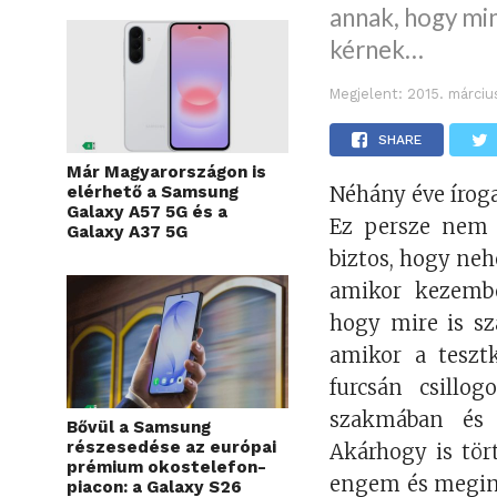
annak, hogy mi
kérnek…
Megjelent:
2015. márciu
SHARE
Már Magyarországon is
elérhető a Samsung
Néhány éve íroga
Galaxy A57 5G és a
Ez persze nem g
Galaxy A37 5G
biztos, hogy ne
amikor kezembe
hogy mire is sz
amikor a teszt
furcsán csillo
szakmában és 
Bővül a Samsung
részesedése az európai
Akárhogy is tör
prémium okostelefon-
engem és megint
piacon: a Galaxy S26