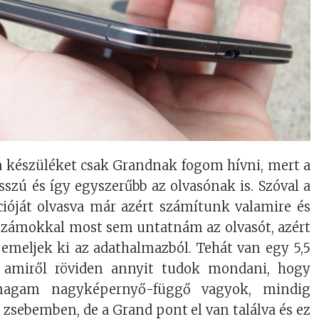
a készüléket csak Grandnak fogom hívni, mert a
szú és így egyszerűbb az olvasónak is. Szóval a
cióját olvasva már azért számítunk valamire és
számokkal most sem untatnám az olvasót, azért
 emeljek ki az adathalmazból. Tehát van egy 5,5
k, amiről röviden annyit tudok mondani, hogy
agam nagyképernyő-függő vagyok, mindig
a zsebemben, de a Grand pont el van találva és ez