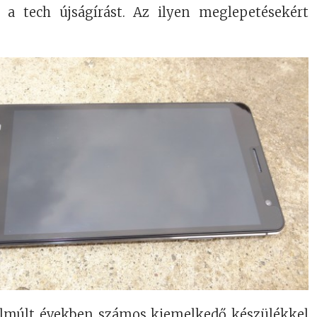
i a tech újságírást. Az ilyen meglepetésekért
elmúlt években számos kiemelkedő készülékkel