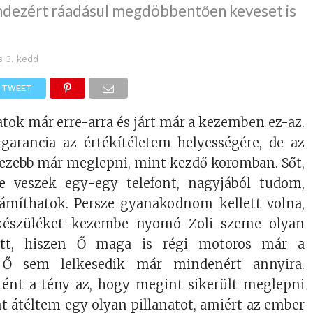
ndezért ráadásul megdöbbentően keveset is
s 3. kedd
TWEET
tok már erre-arra és járt már a kezemben ez-az.
arancia az értékítéletem helyességére, de az
hezebb már meglepni, mint kezdő koromban. Sőt,
 veszek egy-egy telefont, nagyjából tudom,
ámíthatok. Persze gyanakodnom kellett volna,
készüléket kezembe nyomó Zoli szeme olyan
gott, hiszen Ő maga is régi motoros már a
Ő sem lelkesedik már mindenért annyira.
tént a tény az, hogy megint sikerült meglepni
 átéltem egy olyan pillanatot, amiért az ember