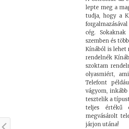
lepte meg a mag
tudja, hogy a 
forgalmazásával
cég. Sokaknak 
szemben és több
Kínából is lehet
rendelnék Kínáb
szoktam rendeln
olyasmiért, ami
Telefont példá
vágyom, inkább o
tesztelik a típu
teljes értékű
megvásárolt tel
járjon utána!