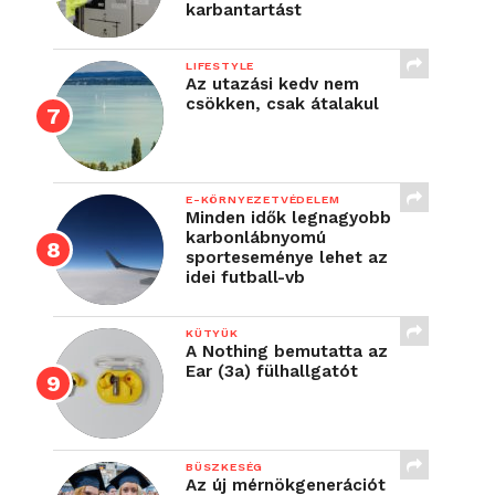
karbantartást
LIFESTYLE
Az utazási kedv nem
csökken, csak átalakul
E-KÖRNYEZETVÉDELEM
Minden idők legnagyobb
karbonlábnyomú
sporteseménye lehet az
idei futball-vb
KÜTYÜK
A Nothing bemutatta az
Ear (3a) fülhallgatót
BÜSZKESÉG
Az új mérnökgenerációt