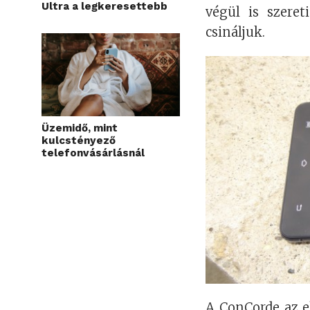
Ultra a legkeresettebb
végül is szeret
csináljuk.
Üzemidő, mint
kulcstényező
telefonvásárlásnál
A ConCorde az 