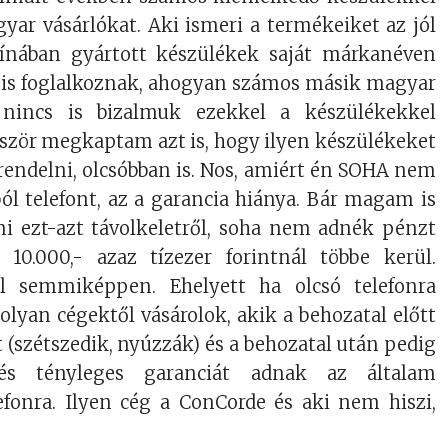
yar vásárlókat. Aki ismeri a termékeiket az jól
Kínában gyártott készülékek saját márkanéven
 is foglalkoznak, ahogyan számos másik magyar
nincs is bizalmuk ezekkel a készülékekkel
ször megkaptam azt is, hogy ilyen készülékeket
 rendelni, olcsóbban is. Nos, amiért én SOHA nem
ól telefont, az a garancia hiánya. Bár magam is
i ezt-azt távolkeletről, soha nem adnék pénzt
 10.000,- azaz tízezer forintnál többe kerül.
ul semmiképpen. Ehelyett ha olcsó telefonra
lyan cégektől vásárolok, akik a behozatal előtt
st (szétszedik, nyúzzák) és a behozatal után pedig
 és tényleges garanciát adnak az általam
efonra. Ilyen cég a ConCorde és aki nem hiszi,