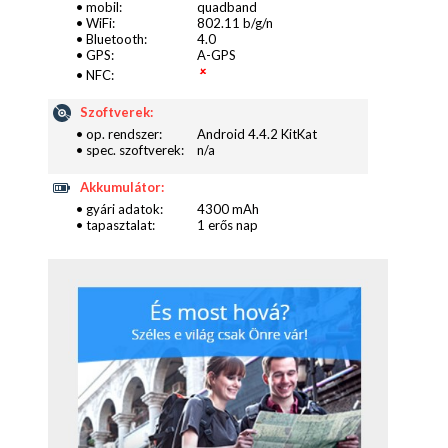
• mobil:
quadband
• WiFi:
802.11 b/g/n
• Bluetooth:
4.0
• GPS:
A-GPS
• NFC:
Szoftverek:
• op. rendszer:
Android 4.4.2 KitKat
• spec. szoftverek:
n/a
Akkumulátor:
• gyári adatok:
4300 mAh
• tapasztalat:
1 erős nap