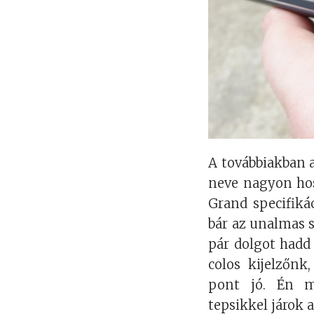
A továbbiakban 
neve nagyon hos
Grand specifiká
bár az unalmas 
pár dolgot hadd
colos kijelzőn
pont jó. Én m
tepsikkel járok 