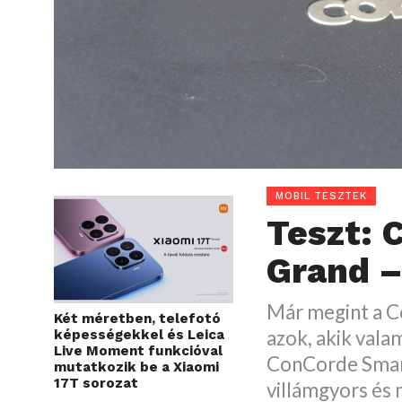
MOBIL TESZTEK
Teszt: 
Grand –
Már megint a C
Két méretben, telefotó
azok, akik vala
képességekkel és Leica
Live Moment funkcióval
ConCorde Smar
mutatkozik be a Xiaomi
17T sorozat
villámgyors és 