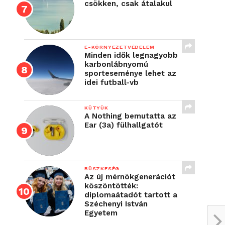
csökken, csak átalakul
E-KÖRNYEZETVÉDELEM
Minden idők legnagyobb
karbonlábnyomú
sporteseménye lehet az
idei futball-vb
KÜTYÜK
A Nothing bemutatta az
Ear (3a) fülhallgatót
BÜSZKESÉG
Az új mérnökgenerációt
köszöntötték:
diplomaátadót tartott a
Széchenyi István
Egyetem