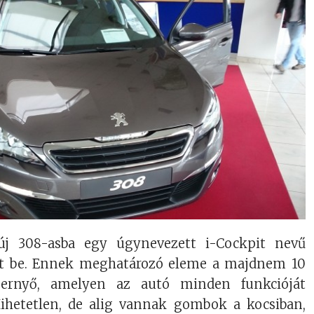
j 308-asba egy úgynevezett i-Cockpit nevű
ett be. Ennek meghatározó eleme a majdnem 10
pernyő, amelyen az autó minden funkcióját
Hihetetlen, de alig vannak gombok a kocsiban,