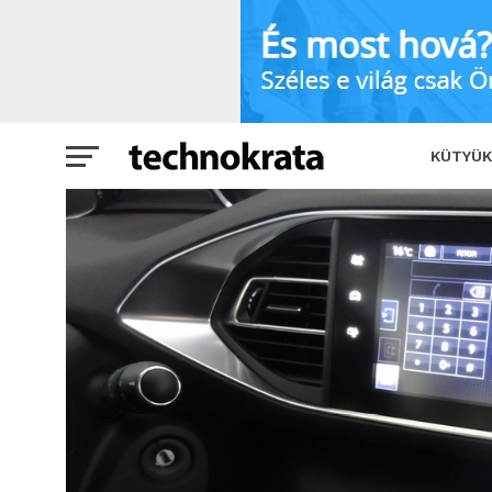
Teszt: Peugeot 308 i-Cockpit – tapogat
KÜTYÜK