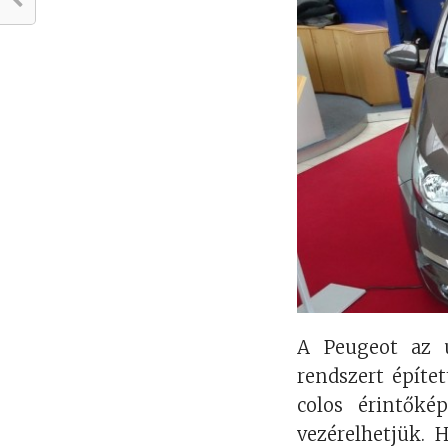
A Peugeot az ú
rendszert épít
colos érintőké
vezérelhetjük. 