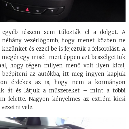
 egyéb részein sem túlozták el a dolgot. A
 néhány vezérlőgomb, hogy menet közben ne
 kezünket és ezzel be is fejeztük a felsorolást. A
megér egy misét, mert éppen azt beszélgettük
al, hogy régen milyen menő volt ilyen kicsi,
 beépíteni az autókba, itt meg ingyen kapjuk
gyon érdekes az is, hogy nem a kormányon
nk át és látjuk a műszereket – mint a többi
em felette. Nagyon kényelmes az extrém kicsi
 vezetni vele.