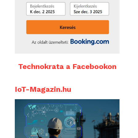
Technokrata a Facebookon
IoT-Magazin.hu