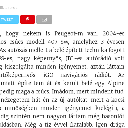
15. szerda
TWEET
m, hogy nekem is Peugeot-m van. 2004-es
llos csúcs modell 407 SW, amelyhez 3 évesen
Az autózás mellett a belé épített technika fogott
S-es, nagy képernyős, JBL-es autórádió volt
g kiszolgálta minden igényemet, aztán láttam
tőképernyős, iGO navigációs rádiót. Az
miatt építettem át és került belé egy Alpine
 pedig maga a csúcs. Imádom, mert mindent tud.
nézegetem hát én az új autókat, mert a kocsi
 minőségben minden igényemet kielégíti, a
edig szintén nem nagyon láttam még hasonlót
dásban. Még a tíz évvel fiatalabb, igen drága