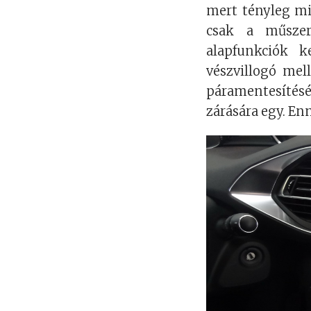
mert tényleg mi
csak a műszer
alapfunkciók k
vészvillogó mel
páramentesítésé
zárására egy. Enn