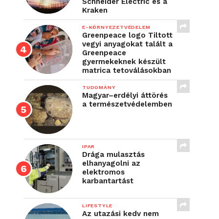
Schneider Electric és a
Kraken
E-KÖRNYEZETVÉDELEM
Greenpeace logo Tiltott
vegyi anyagokat talált a
Greenpeace
gyermekeknek készült
matrica tetoválásokban
TUDOMÁNY
Magyar–erdélyi áttörés
a természetvédelemben
IPAR
Drága mulasztás
elhanyagolni az
elektromos
karbantartást
LIFESTYLE
Az utazási kedv nem