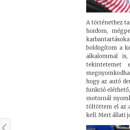
A történethez ta
hordom, mégp
karbantartások
boldogítom a ké
alkalommal is
tekintetemet 
megnyomkodhass
hogy az autó de
funkció elérhető
motornál nyomko
töltöttem el az
kell. Mert állati j