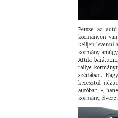
Persze az autó
kormányon van
kelljen levenni a
kormány amúgy 
Attila barátomm
rallye kormányt
szériában. Na
keresztül nézü
autóban -, han
kormány, élvezet