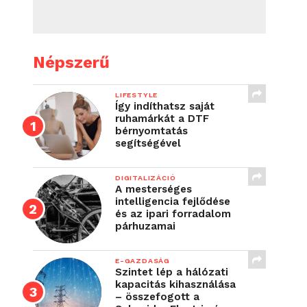
Népszerű
LIFESTYLE
Így indíthatsz saját
ruhamárkát a DTF
bérnyomtatás
segítségével
DIGITALIZÁCIÓ
A mesterséges
intelligencia fejlődése
és az ipari forradalom
párhuzamai
E-GAZDASÁG
Szintet lép a hálózati
kapacitás kihasználása
– összefogott a