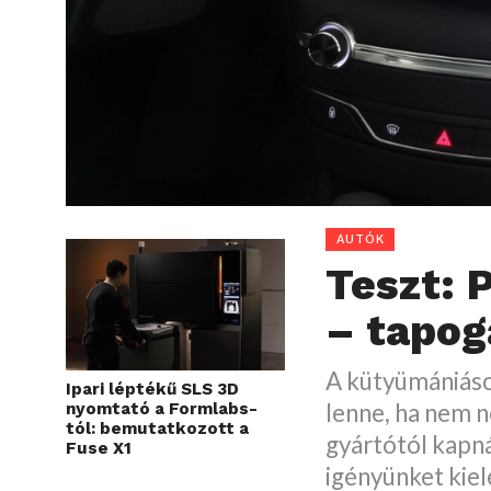
AUTÓK
Teszt: 
– tapog
A kütyümániások
Ipari léptékű SLS 3D
lenne, ha nem n
nyomtató a Formlabs-
tól: bemutatkozott a
gyártótól kapn
Fuse X1
igényünket kiel