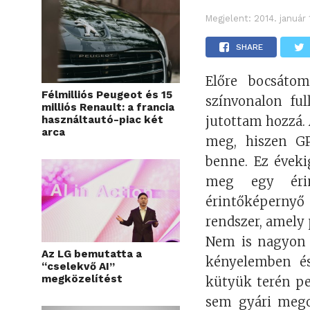
Megjelent:
2014. január 
SHARE
Előre bocsáto
Félmilliós Peugeot és 15
színvonalon fu
milliós Renault: a francia
használtautó-piac két
jutottam hozzá. 
arca
meg, hiszen GP
benne. Ez éveki
meg egy érin
érintőképernyő 
rendszer, amely
Nem is nagyon 
Az LG bemutatta a
kényelemben és
“cselekvő AI”
megközelítést
kütyük terén p
sem gyári megol