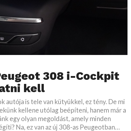
Peugeot 308 i-Cockpit
atni kell
 autója is tele van kütyükkel, ez tény. De mi
ekünk kellene utólag beépíteni, hanem már a
ánk egy olyan megoldást, amely minden
égíti? Na, ez van az új 308-as Peugeotban…