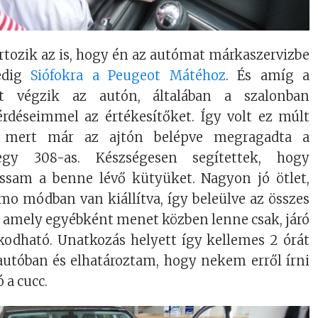
rtozik az is, hogy én az autómat márkaszervizbe
edig
Siófokra a Peugeot Mátéhoz
. És amíg a
at végzik az autón, általában a szalonban
rdéseimmel az értékesítőket. Így volt ez múlt
, mert már az ajtón belépve megragadta a
egy 308-as. Készségesen segítettek, hogy
am a benne lévő kütyüket. Nagyon jó ötlet,
mo módban van kiállítva, így beleülve az összes
, amely egyébként menet közben lenne csak, járó
dható. Unatkozás helyett így kellemes 2 órát
 autóban és elhatároztam, hogy nekem erről írni
ó a cucc.