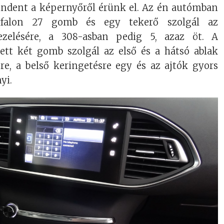
ndent a képernyőről érünk el. Az én autómban
falon 27 gomb és egy tekerő szolgál az
ezelésére, a 308-asban pedig 5, azaz öt. A
lett két gomb szolgál az első és a hátsó ablak
re, a belső keringetésre egy és az ajtók gyors
yi.