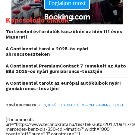
magunkat, mintha éppen egy elegáns ötcsillagos
szálloda szivarszobájában kellene társalognunk, a
CLS nyugalmat és kifinomultságot áraszt. A
Kapcsolódó cikkek
térkínálat azonban csak az első utasoknál megfelelő,
hátul a két különálló ülésnél a fejtér korlátozott. 180
Történelmi évfordulók küszöbén az idén 111 éves
Maserati
centiméter magas embernek már kifejezetten
kellemetlen ott ülni, tehát ekkor már nem javíthat a
A Continental tarol a 2025-ös nyári
bizonyítványon a szép megmunkálás sem.
abroncsteszteken
Rekeszekben, ötletes tartókban nincs hiány, az 520
A Continental PremiumContact 7 remekelt az Auto
literes csomagtartó is elegendő lehet a négy utas
Bild 2025-ös nyári gumiabroncs-tesztjén
összes csomagjának, de egy kicsit elnyújtott a
kialakítása. Nagyon kényelmes a CLS-ben utazni, a
A Continental tarolt az európai autóklubok nyári
gumiabroncs-tesztjén
menetzajok jelentős része is ki van rekesztve az
utastérből.
TOVÁBBI CIKKEK:
CLS
,
KUPÉ
,
LUXUSAUTÓ
,
MERCEDES-BENZ
,
TESZT
Motor, fogyasztás
[fbcomments
url="https://www.technokrata.hu/tesztek/auto/2012/08/17/te
A tesztautóban a németek motorbüszkesége
mercedes-benz-cls-350-cdi-4matic/" width="800"
teljesített szolgálatot, a háromliteres turbódízel 265
count="off" num="3" countmsg=""]