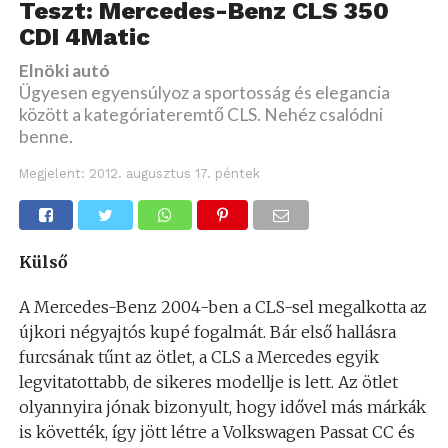
Teszt: Mercedes-Benz CLS 350
CDI 4Matic
Elnöki autó
Ügyesen egyensúlyoz a sportosság és elegancia
között a kategóriateremtő CLS. Nehéz csalódni
benne.
Megjelent:
2012. augusztus 17. péntek
Külső
A Mercedes-Benz 2004-ben a CLS-sel megalkotta az
újkori négyajtós kupé fogalmát. Bár első hallásra
furcsának tűnt az ötlet, a CLS a Mercedes egyik
legvitatottabb, de sikeres modellje is lett. Az ötlet
olyannyira jónak bizonyult, hogy idővel más márkák
is követték, így jött létre a Volkswagen Passat CC és