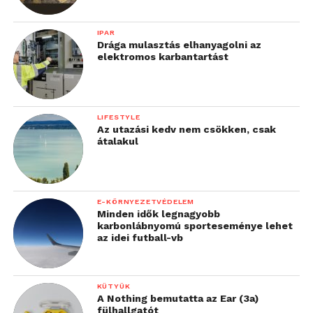
IPAR
Drága mulasztás elhanyagolni az
elektromos karbantartást
LIFESTYLE
Az utazási kedv nem csökken, csak
átalakul
E-KÖRNYEZETVÉDELEM
Minden idők legnagyobb
karbonlábnyomú sporteseménye lehet
az idei futball-vb
KÜTYÜK
A Nothing bemutatta az Ear (3a)
fülhallgatót