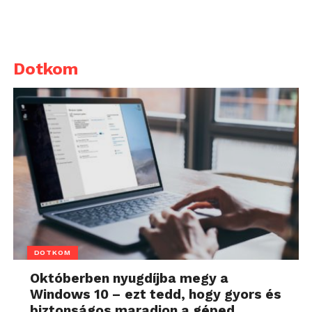
Dotkom
DOTKOM
Októberben nyugdíjba megy a
Windows 10 – ezt tedd, hogy gyors és
biztonságos maradjon a géped