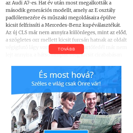
az Audi A7-es. Hat év után most megalkották a
második generációs modellt, amely az E osztály
padlólemezére és műszaki megoldásaira épülve
kicsit felfrissíti a Mercedes-Benz kupéválasztékát.
Az új CLS már nem annyira különleges, mint az előd,
a szögletes orr mellett kicsit furcsán hatnak az oldalt
végigfutó lágy vonalak. A csomagtartófedél már nem
TOVÁBB
lejt annyira, a hátsó lámpák meg kicsit cicababásan
csajosak. Az orra kivételével nem egy férfias
jelenség, méreteivel mégis tiszteletet parancsol, a
formájából pedig sokan rájönnek: ez egy drága autó.
Belső
Utas szemszögből felemás érzéseket vált ki a CLS,
már az sem mindegy, hol ülünk. A hangulat foghatja
meg a legjobban az utasokat, a belső kialakítás
tényleg ízléses és minőségi. Kicsit úgy érezhetjük