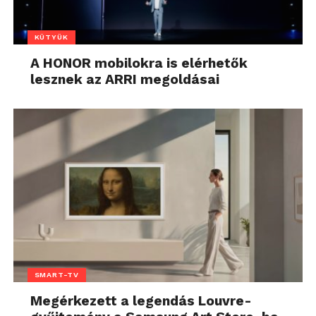
KÜTYÜK
A HONOR mobilokra is elérhetők
lesznek az ARRI megoldásai
SMART-TV
Megérkezett a legendás Louvre-