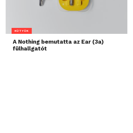
KÜTYÜK
A Nothing bemutatta az Ear (3a)
fülhallgatót