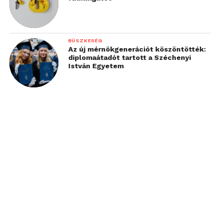
BÜSZKESÉG
Az új mérnökgenerációt köszöntötték:
diplomaátadót tartott a Széchenyi
István Egyetem