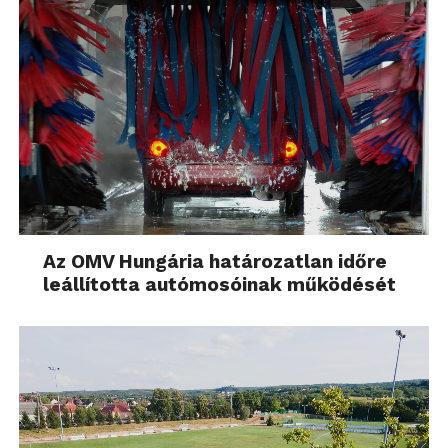
Az OMV Hungária határozatlan időre
leállította autómosóinak működését