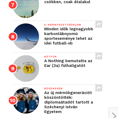
csökken, csak átalakul
E-KÖRNYEZETVÉDELEM
Minden idők legnagyobb
karbonlábnyomú
sporteseménye lehet az
idei futball-vb
KÜTYÜK
A Nothing bemutatta az
Ear (3a) fülhallgatót
BÜSZKESÉG
Az új mérnökgenerációt
köszöntötték:
diplomaátadót tartott a
Széchenyi István
Egyetem