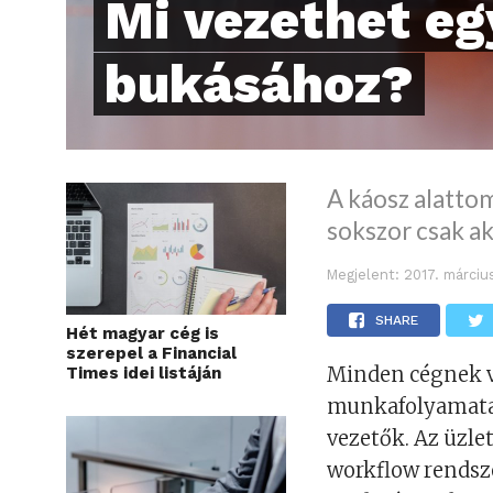
Mi vezethet eg
bukásához?
A káosz alattom
sokszor csak ak
Megjelent:
2017. márciu
SHARE
Hét magyar cég is
szerepel a Financial
Minden cégnek va
Times idei listáján
munkafolyamatai
vezetők. Az üzle
workflow rendsz