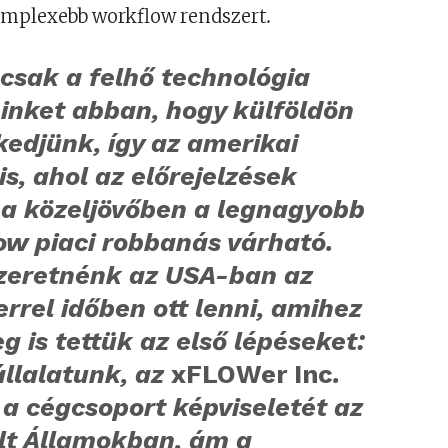
mplexebb workflow rendszert
.
csak a felhő technológia
inket abban, hogy külföldön
kedjünk, így az amerikai
is, ahol az előrejelzések
 a közeljövőben a legnagyobb
ow piaci robbanás várható.
szeretnénk az USA-ban az
rel időben ott lenni, amihez
 is tettük az első lépéseket:
állalatunk, az
xFLOWer Inc
.
l a cégcsoport képviseletét az
lt Államokban, ám a