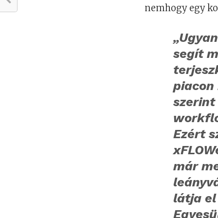
nemhogy egy ko
„Ugyan
segít m
terjesz
piacon 
szerint
workfl
Ezért 
xFLOWer
már meg
leányv
látja e
Egyesü