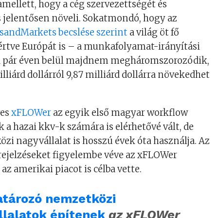
ellett, hogy a cég szervezettségét és
 jelentősen növeli. Sokatmondó, hogy az
sandMarkets becslése szerint
a világ öt fő
értve Európát is – a munkafolyamat-irányítási
a pár éven belül majdnem megháromszorozódik,
milliárd dollárról 9,87 milliárd dollárra növekedhet
ves
xFLOWer
az egyik első magyar workflow
 a hazai kkv-k számára is elérhetővé vált, de
i nagyvállalat is hosszú évek óta használja. Az
rejelzéseket figyelembe véve az xFLOWer
z amerikai piacot is célba vette.
tározó nemzetközi
llalatok építenek
az xFLOWer