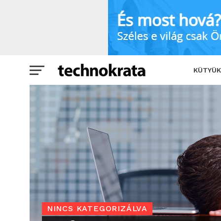
Mi vezethet egy cég bukásához?
KÜTYÜK
NINCS KATEGORIZÁLVA