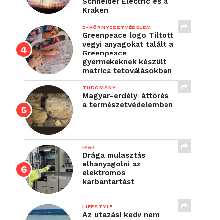
Schneider Electric és a
Kraken
E-KÖRNYEZETVÉDELEM
Greenpeace logo Tiltott
vegyi anyagokat talált a
Greenpeace
gyermekeknek készült
matrica tetoválásokban
TUDOMÁNY
Magyar–erdélyi áttörés
a természetvédelemben
IPAR
Drága mulasztás
elhanyagolni az
elektromos
karbantartást
LIFESTYLE
Az utazási kedv nem