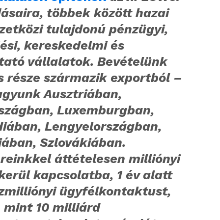
ásaira, többek között hazai
zetközi tulajdonú pénzügyi,
ési, kereskedelmi és
tató vállalatok.
Bevételünk
s része származik exportból –
agyunk Ausztriában,
szágban, Luxemburgban,
diában, Lengyelországban,
ában, Szlovákiában.
reinkkel áttételesen milliónyi
kerül kapcsolatba, 1 év alatt
zmilliónyi ügyfélkontaktust,
 mint 10 milliárd