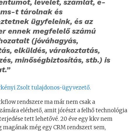
ntumot, levelet, számlát, e-
sms-t tárolnak és
ztetnek ügyfeleink, és az
r ennek megfelelő számú
hozatalt (jóváhagyás,
tás, elküldés, várakoztatás,
zés, minőségbiztosítás, stb.) is
t.”
rkényi Zsolt tulajdonos-ügyvezető.
rkflow rendszere ma már nem csak a
zámára elérhető, amit jórészt a felhő technológia
terjedése tett lehetővé. 20 éve egy kkv nem
g magának még egy CRM rendszert sem,