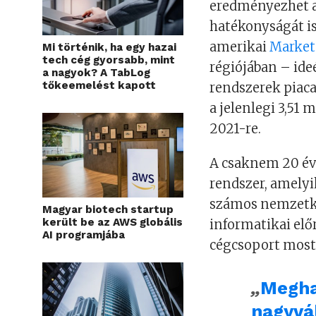
eredményezhet am
hatékonyságát is
amerikai
Market
Mi történik, ha egy hazai
tech cég gyorsabb, mint
régiójában – ide
a nagyok? A TabLog
tőkeemelést kapott
rendszerek piac
a jelenlegi 3,51 
2021-re.
A csaknem 20 é
rendszer, amelyik
számos nemzetköz
Magyar biotech startup
került be az AWS globális
informatikai elő
AI programjába
cégcsoport most a
„
Megha
nagyvá