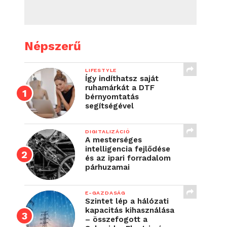
Népszerű
LIFESTYLE
Így indíthatsz saját
ruhamárkát a DTF
bérnyomtatás
segítségével
DIGITALIZÁCIÓ
A mesterséges
intelligencia fejlődése
és az ipari forradalom
párhuzamai
E-GAZDASÁG
Szintet lép a hálózati
kapacitás kihasználása
– összefogott a