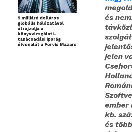
megold
és nem
5 milliárd dolláros
globális hálózatával
távközl
átrajzolja a
könyvvizsgálati-
szolgál
tanácsadási iparág
élvonalát a Forvis Mazars
jelentő
jelen
v
Csehor
Hollan
Románi
Szoftve
ember
kb. szá
és több