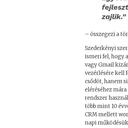
fejlesz
zajlik.”
– összegezi a tö
Szederkényi szer
ismeri fel, hogy
vagy Gmail kizár
vezérlésére kel
csődöt, hanem s
eléréséhez mára
rendszer használ
több mint 10 évv
CRM mellett work
napi működésük 