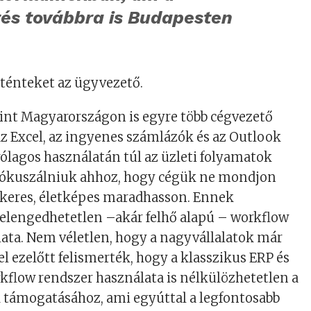
tés továbbra is Budapesten
rténteket az ügyvezető.
int Magyarországon is egyre több cégvezető
 az Excel, az ingyenes számlázók és az Outlook
ólagos használatán túl az üzleti folyamatok
l fókuszálniuk ahhoz, hogy cégük ne mondjon
ikeres, életképes maradhasson. Ennek
 elengedhetetlen –akár felhő alapú – workflow
ata. Nem véletlen, hogy a nagyvállalatok már
el ezelőtt felismerték, hogy a klasszikus ERP és
flow rendszer használata is nélkülözhetetlen a
támogatásához, ami egyúttal a legfontosabb