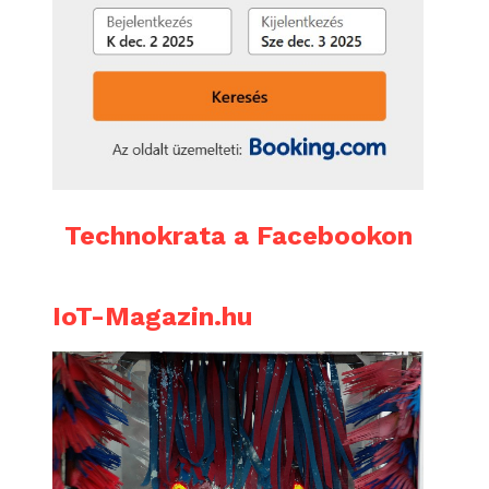
Technokrata a Facebookon
IoT-Magazin.hu