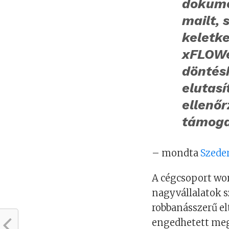
dokume
mailt, 
keletke
xFLOWe
döntés
elutasí
ellenőr
támoga
– mondta
Szede
A cégcsoport wo
nagyvállalatok s
robbanásszerű el
engedhetett me