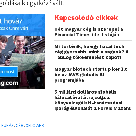
oldásaik egyikévé vált.
Kapcsolódó cikkek
Hét magyar cég is szerepel a
Financial Times idei listáján
Mi történik, ha egy hazai tech
cég gyorsabb, mint a nagyok? A
TabLog tőkeemelést kapott
Magyar biotech startup került
be az AWS globális AI
programjába
5 milliárd dolláros globális
hálózatával átrajzolja a
könyvvizsgálati-tanácsadási
iparág élvonalát a Forvis Mazars
,
BUKÁS
,
CÉG
,
XFLOWER