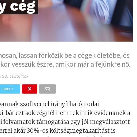
y cég
osan, lassan férkőzik be a cégek életébe, és
kor vesszük észre, amikor már a fejünkre nő.
s 23. csütörtök
TWEET
nnak szoftverrel irányítható irodai
, bár ezt sok cégnél nem tekintik evidensnek a
ti folyamatok támogatása egy jól megválasztott
errel akár 30%-os költségmegtakarítást is