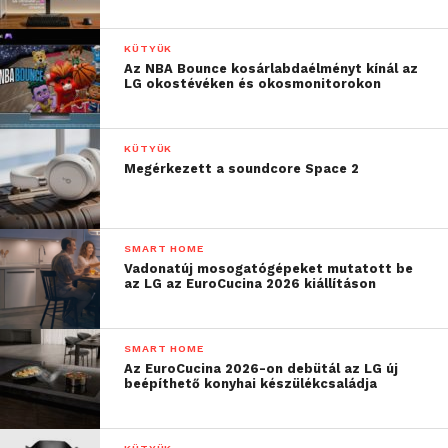
KÜTYÜK
Az NBA Bounce kosárlabdaélményt kínál az
LG okostévéken és okosmonitorokon
KÜTYÜK
Megérkezett a soundcore Space 2
SMART HOME
Vadonatúj mosogatógépeket mutatott be
az LG az EuroCucina 2026 kiállításon
SMART HOME
Az EuroCucina 2026-on debütál az LG új
beépíthető konyhai készülékcsaládja