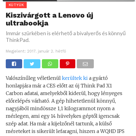
KÜTYÜK
Kiszivárgott a Lenovo új
ultrabookja
Immár szürkében is elérhető a bivalyerős és könnyű
ThinkPad.
Megjelent:
2017. január 2. hétfő
Valószínűleg véletlenül
kerültek ki
a gyártó
honlapjára már a CES előtt az új Think Pad X1
Carbon adatai, amelyekből kiderül, hogy lényeges
előrelépés várható. A gép hihetetlenül könnyű,
nagyjából mindössze 1,1 kilogrammot nyom a
mérlegen, ami egy 14 hüvelykes géptől igencsak
szép adat. Ha már a kijelzőnél tartunk, a külső
méreteket is sikerült lefaragni, hiszen a WQHD IPS