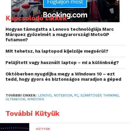
processzorokkal érkezik, maximum 16 GB of RAM-
mal, belső tároló pedig 128 GB SSD-től 1 TB SSD-ig
terjedő is lehet és az LTE-modem, az
Kapcsolódó cikkek
ujjlenyomatolvasó illetve az NFC sem marad ki az új
X1 Carbonból.
Hogyan támogatta a Lenovo technológiája Marc
Márquez győzelmét a magyarországi MotoGP
futamon?
Mit tehetsz, ha laptopod kijelzője megsérül?
Felújított vagy használt laptop – mi a különbség?
Októberben nyugdíjba megy a Windows 10 – ezt
tedd, hogy gyors és biztonságos maradjon a géped
TOVÁBBI CIKKEK:
LENOVO
,
NOTEBOOK
,
PC
,
SZÁMÍTÓGÉP
,
THINKPAD
,
ULTRABOOK
,
WINDOWS
További Kütyük
KÜTYÜK