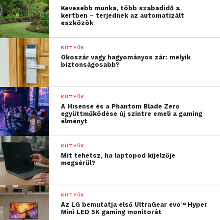
Kevesebb munka, több szabadidő a
kertben – terjednek az automatizált
eszközök
KÜTYÜK
Okoszár vagy hagyományos zár: melyik
biztonságosabb?
KÜTYÜK
A Hisense és a Phantom Blade Zero
együttműködése új szintre emeli a gaming
élményt
KÜTYÜK
Mit tehetsz, ha laptopod kijelzője
megsérül?
KÜTYÜK
Az LG bemutatja első UltraGear evo™ Hyper
Mini LED 5K gaming monitorát