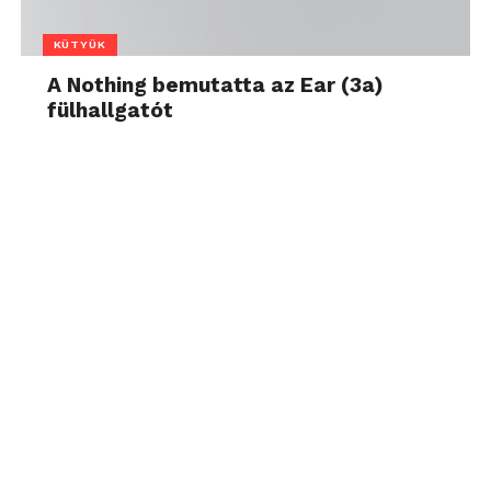
KÜTYÜK
A Nothing bemutatta az Ear (3a)
fülhallgatót