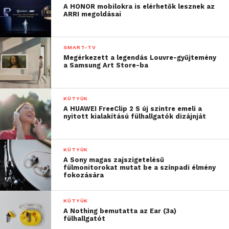
A HONOR mobilokra is elérhetők lesznek az
ARRI megoldásai
SMART-TV
Megérkezett a legendás Louvre-gyűjtemény
a Samsung Art Store-ba
KÜTYÜK
A HUAWEI FreeClip 2 S új szintre emeli a
nyitott kialakítású fülhallgatók dizájnját
KÜTYÜK
A Sony magas zajszigetelésű
fülmonitorokat mutat be a színpadi élmény
fokozására
KÜTYÜK
A Nothing bemutatta az Ear (3a)
fülhallgatót