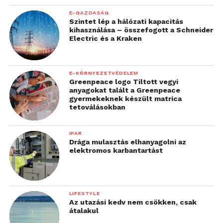
E-GAZDASÁG
Szintet lép a hálózati kapacitás
kihasználása – összefogott a Schneider
Electric és a Kraken
E-KÖRNYEZETVÉDELEM
Greenpeace logo Tiltott vegyi
anyagokat talált a Greenpeace
gyermekeknek készült matrica
tetoválásokban
IPAR
Drága mulasztás elhanyagolni az
elektromos karbantartást
LIFESTYLE
Az utazási kedv nem csökken, csak
átalakul