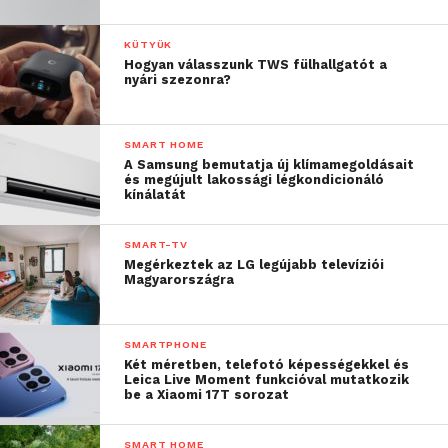
KÜTYÜK
Hogyan válasszunk TWS fülhallgatót a
nyári szezonra?
SMART HOME
A Samsung bemutatja új klímamegoldásait
és megújult lakossági légkondicionáló
kínálatát
SMART-TV
Megérkeztek az LG legújabb televíziói
Magyarországra
SMARTPHONE
Két méretben, telefotó képességekkel és
Leica Live Moment funkcióval mutatkozik
be a Xiaomi 17T sorozat
SMART HOME