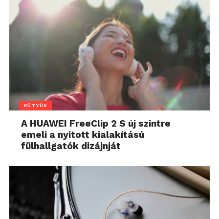
KÜTYÜK
A HUAWEI FreeClip 2 S új szintre
emeli a nyitott kialakítású
fülhallgatók dizájnját