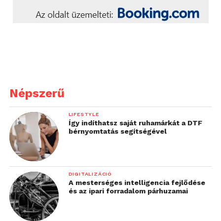
Népszerű
LIFESTYLE
Így indíthatsz saját ruhamárkát a DTF
bérnyomtatás segítségével
DIGITALIZÁCIÓ
A mesterséges intelligencia fejlődése
és az ipari forradalom párhuzamai