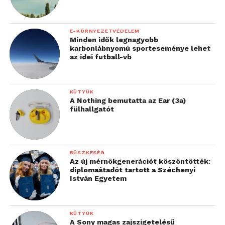
E-KÖRNYEZETVÉDELEM
Minden idők legnagyobb
karbonlábnyomú sporteseménye lehet
az idei futball-vb
KÜTYÜK
A Nothing bemutatta az Ear (3a)
fülhallgatót
BÜSZKESÉG
Az új mérnökgenerációt köszöntötték:
diplomaátadót tartott a Széchenyi
István Egyetem
KÜTYÜK
A Sony magas zajszigetelésű