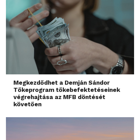
Megkezdődhet a Demján Sándor
Tőkeprogram tőkebefektetéseinek
végrehajtása az MFB döntését
követően