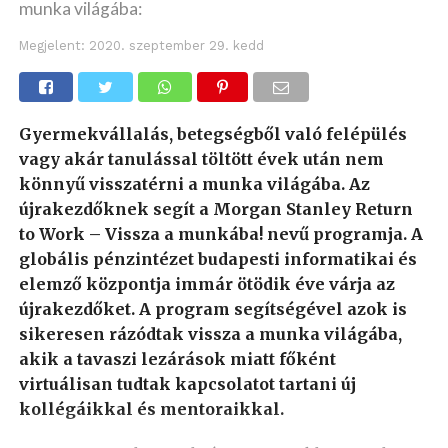
munka világába:
Megjelent:
2020. szeptember 29. kedd
Gyermekvállalás, betegségből való felépülés
vagy akár tanulással töltött évek után nem
könnyű visszatérni a munka világába. Az
újrakezdőknek segít a Morgan Stanley Return
to Work – Vissza a munkába! nevű programja. A
globális pénzintézet budapesti informatikai és
elemző központja immár ötödik éve várja az
újrakezdőket. A program segítségével azok is
sikeresen rázódtak vissza a munka világába,
akik a tavaszi lezárások miatt főként
virtuálisan tudtak kapcsolatot tartani új
kollégáikkal és mentoraikkal.