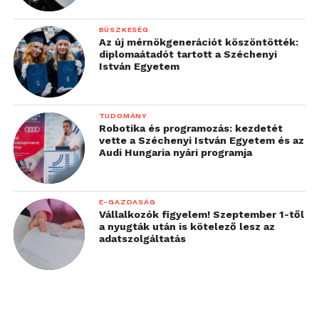
elindítása sem volt
egyszerű, de mindig
BÜSZKESÉG
Az új mérnökgenerációt köszöntötték:
azonnal segítséget
diplomaátadót tartott a Széchenyi
István Egyetem
kaptam, amikor
szükségem volt rá. Még
TUDOMÁNY
azok a kollégák is
Robotika és programozás: kezdetét
vette a Széchenyi István Egyetem és az
segítőkésznek
Audi Hungaria nyári programja
bizonyultak, akikkel
korábban nem is
E-GAZDASÁG
találkoztam, vagy másik
Vállalkozók figyelem! Szeptember 1-től
a nyugták után is kötelező lesz az
csapatban dolgoztak.”
adatszolgáltatás
Szülőket támogató, nyílt kultúra
Bene Bernadett
kanyargós életút után jelentkezett