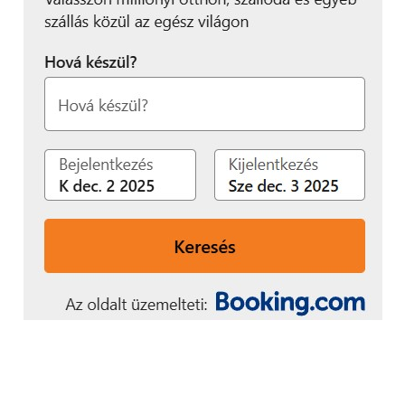
például azután döntött úgy, hogy két év „alkotói
szabadság” után új irányba fordítja karrierjét, hogy
korábbi állásában 16 évet töltött el.
„A két év kihagyás alatt
számos új tudást szedtem
fel az olasz nyelvtől a
Front End
webfejlesztésig. A
munkától való távollét
ezzel együtt is
kedvezőtlen hatással
lehet az önbizalomra.
Szerencsére rátaláltam a
Return to Work