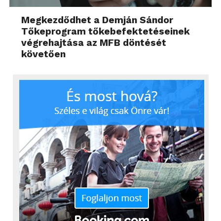
Megkezdődhet a Demján Sándor
Tőkeprogram tőkebefektetéseinek
végrehajtása az MFB döntését
követően