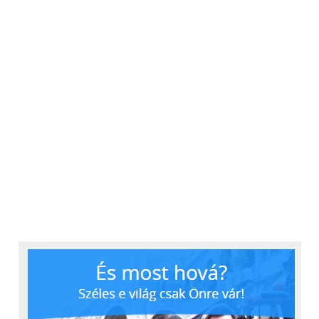
a programra. Miután Magyarországon elvégezte a
középiskolát, szállodai munkatársként dolgozott az
Egyesült Államokban, majd két kisgyermek nevelése
mellett szerzett informatikai BSc diplomát.
Gyermekeinek nevelése a programhoz való
csatlakozása után is tartogatott kihívásokat.
„Amikor a járvány miatt
bezárták az iskolákat, a
gyermekek otthoni
tanítása mindennap több
órát emésztett fel, de a
Morgan Stanley-nél olyan
támogató vállalati
kultúra uralkodik, amely