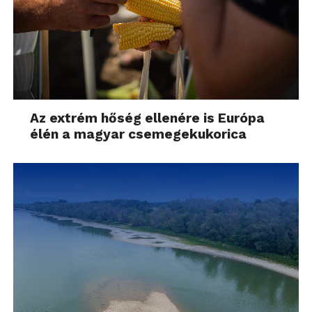
Kik jelentkezhetnek?
A Return to Work program olyan angolul beszélő
szakemberek jelentkezését várja, akik legalább két
éve megszakították pályafutásukat, de szeretnének
visszatérni a munka világába – akár heti 30 órás
Az extrém hőség ellenére is Európa
részmunkaidőben is. Mivel a Morgan Stanley
élén a magyar csemegekukorica
budapesti irodájában főként informatikai,
matematikai modellező, kockázatelemző és
pénzügyi területekre keresnek munkatársakat,
hasznos az informatikai, matematikai vagy
gazdasági tapasztalat, ugyanakkor a Morgan Stanley
minden területről vár kollégákat. A jelentkezési
határidő 2020. november 27.
További információkért, kérjük, látogasson el a
www.morganstanley.com/returntowork
oldalra.