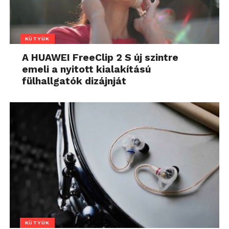
KÜTYÜK
A HUAWEI FreeClip 2 S új szintre
emeli a nyitott kialakítású
fülhallgatók dizájnját
KÜTYÜK