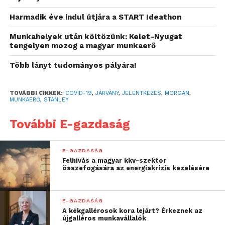
program során a résztvevők olyan tréningeken
vesznek részt, amelyek során felfrissíthetik
Harmadik éve indul útjára a START Ideathon
szakmai- és angol tudásukat, fejleszthetik különféle
Munkahelyek után költözünk: Kelet-Nyugat
készségeiket. A foglalkozások egy része a munka és
tengelyen mozog a magyar munkaerő
a magánélet egyensúlyát, az időmenedzsmentet, a
Több lányt tudományos pályára!
virtuális, telefonos és e-mailes kommunikáció, vagy
éppen a prezentációs készségek fejlesztését
helyezik a középpontba. A résztvevők
TOVÁBBI CIKKEK:
COVID-19
,
JÁRVÁNY
,
JELENTKEZÉS
,
MORGAN
,
MUNKAERŐ
,
STANLEY
beilleszkedését mentorok segítik, és széleskörű
kapcsolatépítési lehetőségek nyílnak meg számukra:
További E-gazdaság
tanácsokat kaphatnak korábbi visszatérőktől, és
találkozhatnak felsőbb szintű vezetőkkel, hogy
E-GAZDASÁG
képet kaphassanak a vállalat különböző részlegein
Felhívás a magyar kkv-szektor
zajló érdekes és nagy kihívást jelentő munkáról.
összefogására az energiakrízis kezelésére
Visszatérés a távmunkába
E-GAZDASÁG
A kékgallérosok kora lejárt? Érkeznek az
újgalléros munkavállalók