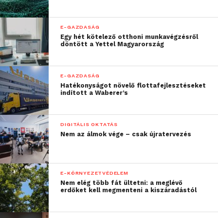
„Idén tavasszal a
E-GAZDASÁG
járványügyi korlátozások
Egy hét kötelező otthoni munkavégzésről
döntött a Yettel Magyarország
különleges kihívás elé
állítottak bennünket,
E-GAZDASÁG
hiszen az első néhány hét
Hatékonyságot növelő flottafejlesztéseket
indított a Waberer’s
után távmunkára és
digitális oktatásra kellett
DIGITÁLIS OKTATÁS
áthangolnunk a
Nem az álmok vége – csak újratervezés
programot. Mivel sok
résztvevő
E-KÖRNYEZETVÉDELEM
gyermekvállalás után
Nem elég több fát ültetni: a meglévő
erdőket kell megmenteni a kiszáradástól
tért vissza a munkába, az
iskolák és óvodák