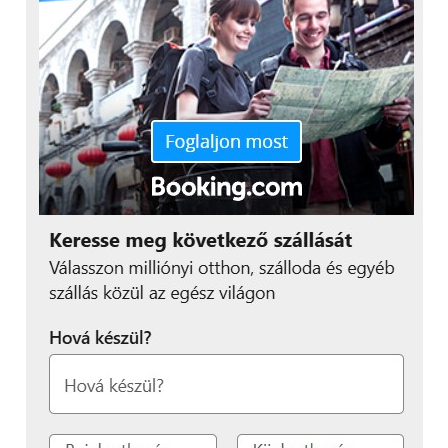
figyelembe vette mindezt
és a vezetőm úgy
módosította a
beosztásomat, hogy
alkalmazkodjon az iskolai
órarendhez
– mondta el
Bernadett. –
„Végül az
informatikai részlegen
kaptam munkát junior
fejlesztőként egy back
end programozó
csapatban. Ez nem a
legkönnyebb pozíció egy
kezdő számára, de a