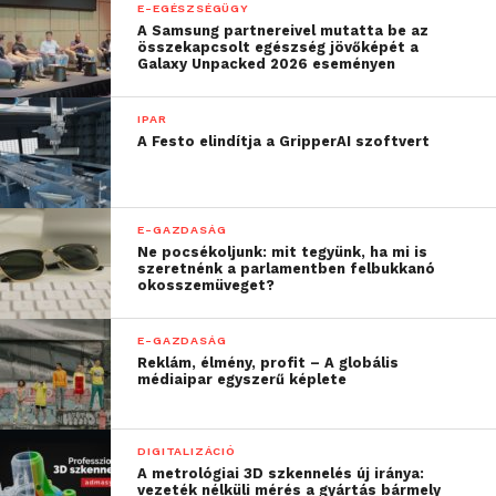
E-EGÉSZSÉGÜGY
bezárása is próbatétel
A Samsung partnereivel mutatta be az
összekapcsolt egészség jövőképét a
elé állította őket. Büszkék
Galaxy Unpacked 2026 eseményen
vagyunk rá, hogy
IPAR
munkatársaink
A Festo elindítja a GripperAI szoftvert
empatikus és segítőkész
hozzáállásukkal
E-GAZDASÁG
bizonyították, hogy ilyen
Ne pocsékoljunk: mit tegyünk, ha mi is
szeretnénk a parlamentben felbukkanó
nehéz körülmények
okosszemüveget?
között is lehetséges
E-GAZDASÁG
zökkenőmentesen
Reklám, élmény, profit – A globális
médiaipar egyszerű képlete
visszavezetni új
kollégáikat a munka
DIGITALIZÁCIÓ
világába. Az online zajló
A metrológiai 3D szkennelés új iránya:
vezeték nélküli mérés a gyártás bármely