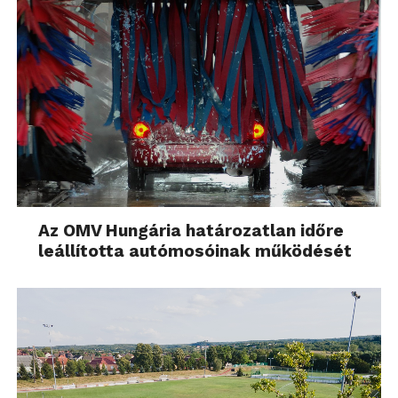
Az OMV Hungária határozatlan időre
leállította autómosóinak működését