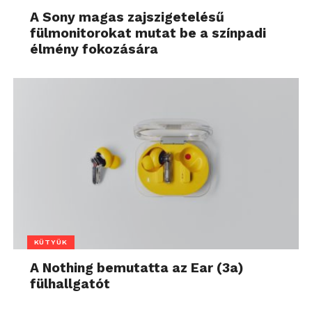
A Sony magas zajszigetelésű
fülmonitorokat mutat be a színpadi
élmény fokozására
KÜTYÜK
A Nothing bemutatta az Ear (3a)
fülhallgatót