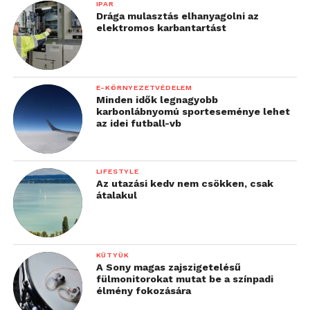
állnak rá, hogy friss fejjel
IPAR
Drága mulasztás elhanyagolni az
térjenek vissza”
elektromos karbantartást
–
mondta el Anikó, aki jelenleg a
kockázatmenedzsment részlegen dolgozik
E-KÖRNYEZETVÉDELEM
Minden idők legnagyobb
hitelkockázati projektmenedzserként.
karbonlábnyomú sporteseménye lehet
az idei futball-vb
Hozzátette:
LIFESTYLE
„Kezdetben a legkisebb
Az utazási kedv nem csökken, csak
átalakul
dolgok is nagy kihívást
tartogattak, az első
napokban egy
KÜTYÜK
konferenciahívás vagy
A Sony magas zajszigetelésű
fülmonitorokat mutat be a színpadi
virtuális meeting
élmény fokozására