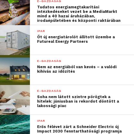
E-GAZDASÁG
programból a vállalat is
Tudatos energiamegtakarítási
intézkedéseket vezet be a MediaMarkt
rengeteget profitál, mivel
mind a 40 hazai áruházában,
irodaépületében és központi raktárában
sokszínű tehetségekre
IPAR
bukkanunk, akik az élet
Öt új energiatárolót állított üzembe a
Futureal Energy Partners
legkülönbözőbb
területeiről hoznak
E-GAZDASÁG
magukkal
Nem az energiából van kevés – a valódi
kihívás az időzítés
tapasztalatokat, és
gyakran a munkából
E-GAZDASÁG
kihagyott évek alatt is
Soha nem látott szintre pörögtek a
értékes készségeket
hitelek: júniusban is rekordot döntött a
lakossági piac
sajátítottak el.”
IPAR
Erős félévet zárt a Schneider Electric új
A szakember hozzátette:
Impact 2030 fenntarthatósági programja