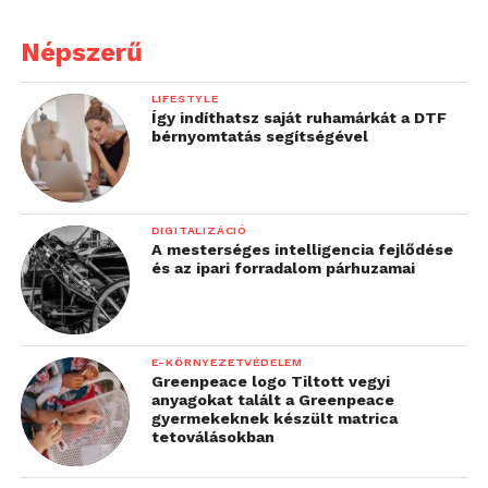
programra, amelyben
Népszerű
rengeteg segítséget
kaptam. A jövőbeli
LIFESTYLE
Így indíthatsz saját ruhamárkát a DTF
visszatérőknek azt
bérnyomtatás segítségével
javaslom, hogy értékként
tekintsenek a munkától
DIGITALIZÁCIÓ
távol töltött évekre.
A mesterséges intelligencia fejlődése
és az ipari forradalom párhuzamai
Mindannyian sokat
tanultak a kihagyás alatt,
legyen szó új
E-KÖRNYEZETVÉDELEM
Greenpeace logo Tiltott vegyi
készségekről, a magukról
anyagokat talált a Greenpeace
gyermekeknek készült matrica
vagy a világról szerzett új
tetoválásokban
tudásról, és készen