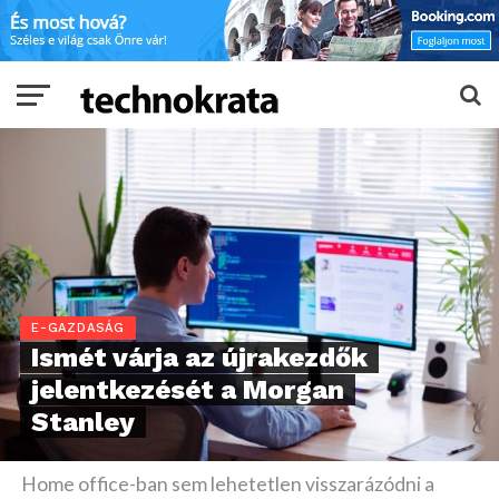
E-GAZDASÁG
Ismét várja az újrakezdők
jelentkezését a Morgan
Stanley
Home office-ban sem lehetetlen visszarázódni a