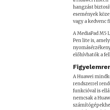
hangzást biztosí
események közep
vagy a kedvenc fi
A MediaPad M5 L
Pen lite is, ame
nyomásérzékenys
előhívhatók a fe
Figyelemrem
A Huawei mindkét
rendszerrel rend
funkcióval is el
nemcsak a Huawe
számítógépekhez 