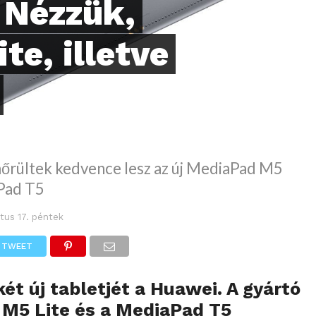
: Nézzük,
te, illetve
mőrültek kedvence lesz az új MediaPad M5
aPad T5
tus 17. péntek
TWEET
ét új tabletjét a Huawei. A gyártó
M5 Lite és a MediaPad T5