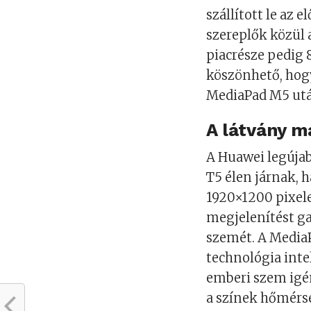
szállított le az 
szereplők közül 
piacrésze pedig 8
köszönhető, hogy
MediaPad M5 után
A látvány m
A Huawei legújab
T5 élen járnak, h
1920×1200 pixele
megjelenítést ga
szemét. A MediaP
technológia inte
emberi szem igé
a színek hőmérsé