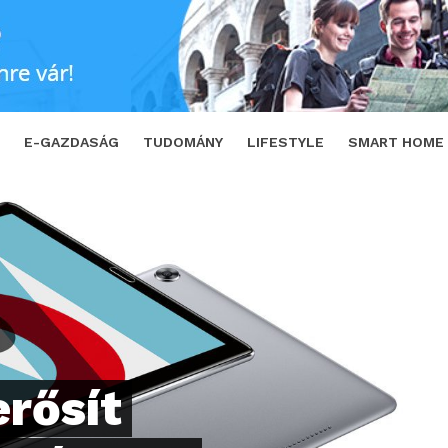
zzük, milyen az M5 Lite, illetve a vadonatúj T
E-GAZDASÁG
TUDOMÁNY
LIFESTYLE
SMART HOME
erősít