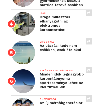
gyermekeknek készült
matrica tetoválásokban
IPAR
Drága mulasztás
elhanyagolni az
elektromos
karbantartást
LIFESTYLE
Az utazási kedv nem
csökken, csak átalakul
E-KÖRNYEZETVÉDELEM
Minden idők legnagyobb
karbonlábnyomú
sporteseménye lehet az
idei futball-vb
BÜSZKESÉG
Az új mérnökgenerációt