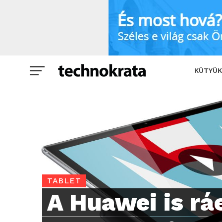
A Huawei is ráerősít tablet ügyileg: Né
KÜTYÜK
TABLET
A Huawei is rá