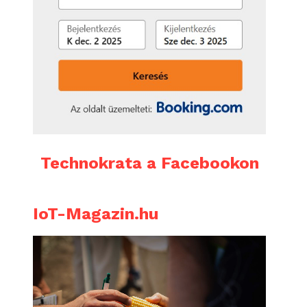
Technokrata a Facebookon
IoT-Magazin.hu