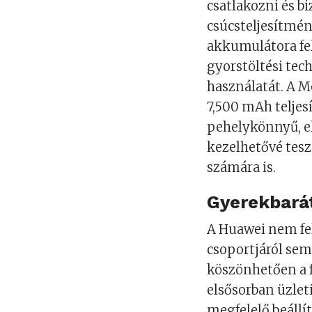
csatlakozni és bi
csúcsteljesítmén
akkumulátora fel
gyorstöltési tec
használatát. A M
7,500 mAh telje
pehelykönnyű, e
kezelhetővé tesz
számára is.
Gyerekbará
A Huawei nem fel
csoportjáról se
köszönhetően a f
elsősorban üzleti
megfelelő beáll