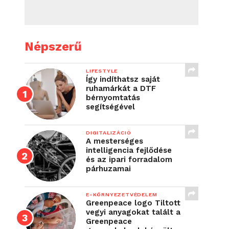
Népszerű
LIFESTYLE
Így indíthatsz saját
ruhamárkát a DTF
bérnyomtatás
segítségével
DIGITALIZÁCIÓ
A mesterséges
intelligencia fejlődése
és az ipari forradalom
párhuzamai
E-KÖRNYEZETVÉDELEM
Greenpeace logo Tiltott
vegyi anyagokat talált a
Greenpeace