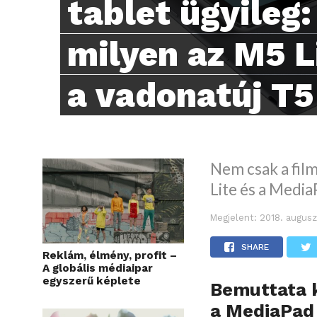
tablet ügyileg
milyen az M5 Li
a vadonatúj T5
Nem csak a fil
Lite és a Medi
Megjelent:
2018. augusz
SHARE
Reklám, élmény, profit –
A globális médiaipar
egyszerű képlete
Bemuttata k
a MediaPad 