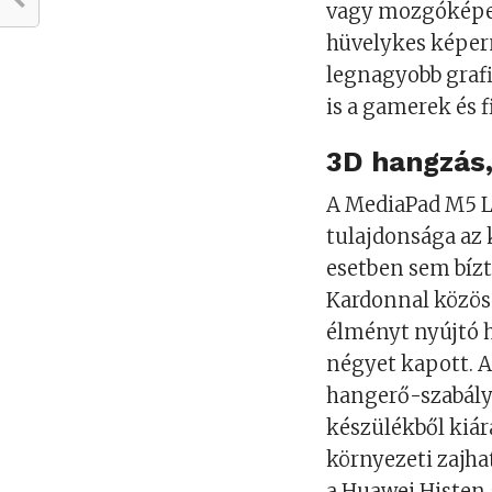
vagy mozgóképes
hüvelykes képer
legnagyobb grafi
is a gamerek és 
3D hangzás,
A MediaPad M5 L
tulajdonsága az 
esetben sem bízt
Kardonnal közöse
élményt nyújtó 
négyet kapott. 
hangerő-szabályo
készülékből kiár
környezeti zajh
a Huawei Histen