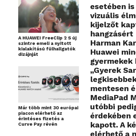
esetében is
vizuális él
kijelzőt ka
hangzásért 
A HUAWEI FreeClip 2 S új
Harman Kar
szintre emeli a nyitott
kialakítású fülhallgatók
Huawei mind
dizájnját
gyermekek b
„Gyerek Sar
legkisebbek
mentesen él
MediaPad M5
utóbbi pedi
Már több mint 30 európai
piacon elérhető az
érdekében e
érintéses fizetés a
kapott. A k
Curve Pay révén
elérhető a 