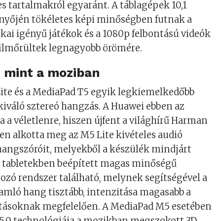
 tartalmakról egyaránt. A táblagépek 10,1
nyőjén tökéletes képi minőségben futnak a
kai igényű játékok és a 1080p felbontású videók
filmőrültek legnagyobb örömére.
 mint a moziban
ite és a MediaPad T5 egyik legkiemelkedőbb
kiváló sztereó hangzás. A Huawei ebben az
a a véletlenre, hiszen újfent a világhírű Harman
n alkotta meg az M5 Lite kivételes audió
hangszóróit, melyekből a készülék mindjárt
A tabletekben beépített magas minőségű
zó rendszer található, melynek segítségével a
amló hang tisztább, intenzitása magasabb a
atásoknak megfelelően. A MediaPad M5 esetében
 5.0 technológiája a mozikban megszokott 3D