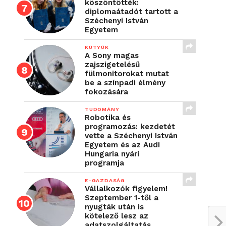
köszöntötték:
diplomaátadót tartott a
Széchenyi István
Egyetem
KÜTYÜK
A Sony magas
zajszigetelésű
fülmonitorokat mutat
be a színpadi élmény
fokozására
TUDOMÁNY
Robotika és
programozás: kezdetét
vette a Széchenyi István
Egyetem és az Audi
Hungaria nyári
programja
E-GAZDASÁG
Vállalkozók figyelem!
Szeptember 1-től a
nyugták után is
kötelező lesz az
adatszolgáltatás