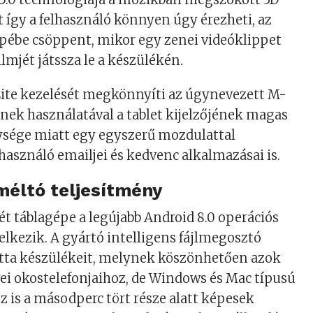
t így a felhasználó könnyen úgy érezheti, az
ébe csöppent, mikor egy zenei videóklippet
lmjét játssza le a készülékén.
ite kezelését megkönnyíti az úgynevezett M-
lynek használatával a tablet kijelzőjének magas
ége miatt egy egyszerű mozdulattal
lhasználó emailjei és kedvenc alkalmazásai is.
éltó teljesítmény
 táblagépe a legújabb Android 8.0 operációs
elkezik. A gyártó intelligens fájlmegosztó
látta készülékeit, melynek köszönhetően azok
i okostelefonjaihoz, de Windows és Mac típusú
is a másodperc tört része alatt képesek