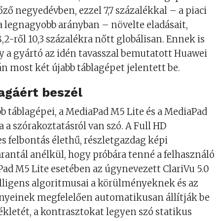
előző negyedévben, ezzel 7,7 százalékkal – a piaci
a legnagyobb arányban – növelte eladásait,
,2-ről 10,3 százalékra nőtt globálisan. Ennek is
 a gyártó az idén tavasszal bemutatott Huawei
 most két újabb táblagépet jelentett be.
agáért beszél
b táblagépei, a MediaPad M5 Lite és a MediaPad
a a szórakoztatásról van szó. A Full HD
s felbontás élethű, részletgazdag képi
rantál anélkül, hogy próbára tenné a felhasználó
ad M5 Lite esetében az úgynevezett ClariVu 5.0
lligens algoritmusai a körülményeknek és az
nyeinek megfelelően automatikusan állítják be
kletét, a kontrasztokat legyen szó statikus