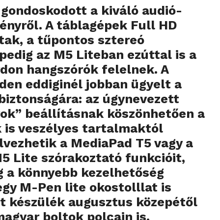
 gondoskodott a kiváló audió-
ményről. A táblagépek Full HD
ptak, a tűpontos sztereó
pedig az M5 Liteban ezúttal is a
don hangszórók felelnek. A
en eddiginél jobban ügyelt a
iztonságára: az úgynevezett
ok” beállításnak köszönhetően a
 is veszélyes tartalmaktól
vezhetik a MediaPad T5 vagy a
 Lite szórakoztató funkcióit,
g a könnyebb kezelhetőség
gy M-Pen lite okostolllat is
ét készülék augusztus közepétől
magyar boltok polcain is.