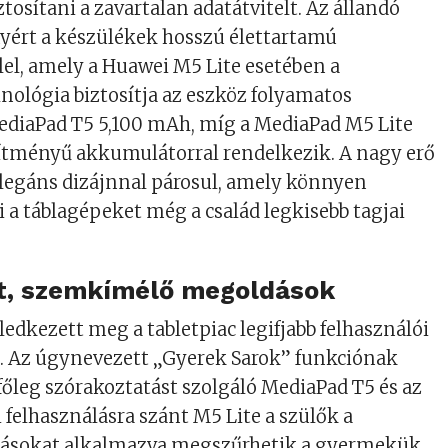
ztosítani a zavartalan adatátvitelt. Az állandó
yért a készülékek hosszú élettartamú
el, amely a Huawei M5 Lite esetében a
hnológia biztosítja az eszköz folyamatos
ediaPad T5 5,100 mAh, míg a MediaPad M5 Lite
sítményű akkumulátorral rendelkezik. A nagy erő
legáns dizájnnal párosul, amely könnyen
i a táblagépeket még a család legkisebb tagjai
t, szemkímélő megoldások
edkezett meg a tabletpiac legifjabb felhasználói
m. Az úgynevezett „Gyerek Sarok” funkciónak
őleg szórakoztatást szolgáló MediaPad T5 és az
 felhasználásra szánt M5 Lite a szülők a
ításokat alkalmazva megszűrhetik a gyermekük