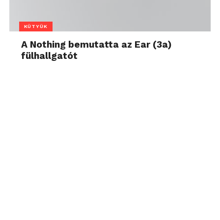
KÜTYÜK
A Nothing bemutatta az Ear (3a)
fülhallgatót