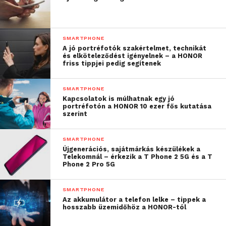
SMARTPHONE
A jó portréfotók szakértelmet, technikát
és elköteleződést igényelnek – a HONOR
friss tippjei pedig segítenek
SMARTPHONE
Kapcsolatok is múlhatnak egy jó
portréfotón a HONOR 10 ezer fős kutatása
szerint
SMARTPHONE
Újgenerációs, sajátmárkás készülékek a
Telekomnál – érkezik a T Phone 2 5G és a T
Phone 2 Pro 5G
SMARTPHONE
Az akkumulátor a telefon lelke – tippek a
hosszabb üzemidőhöz a HONOR-tól