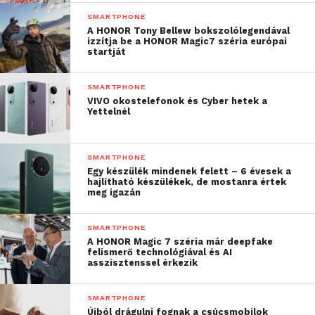
SMARTPHONE
A HONOR Tony Bellew bokszolólegendával
izzítja be a HONOR Magic7 széria európai
startját
SMARTPHONE
VIVO okostelefonok és Cyber hetek a
Yettelnél
SMARTPHONE
Egy készülék mindenek felett – 6 évesek a
hajlítható készülékek, de mostanra értek
meg igazán
SMARTPHONE
A HONOR Magic 7 széria már deepfake
felismerő technológiával és AI
asszisztenssel érkezik
SMARTPHONE
Újból drágulni fognak a csúcsmobilok