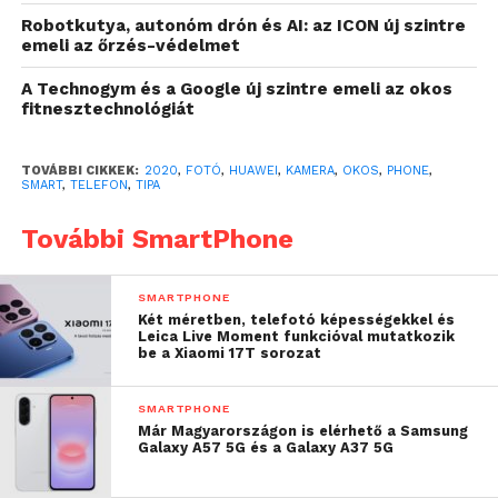
fényképezési képességeinek és
Robotkutya, autonóm drón és AI: az ICON új szintre
kamerarendszerének köszönhetően a valaha adott
emeli az őrzés-védelmet
legmagasabb összesített pontszámot kapta a
A Technogym és a Google új szintre emeli az okos
kamerák és a képminőség mérésével, értékelésével,
fitnesztechnológiát
illetve iparági rangsorolásával foglalkozó
legismertebb, független szakmai portálnál, a
TOVÁBBI CIKKEK:
2020
,
FOTÓ
,
HUAWEI
,
KAMERA
,
OKOS
,
PHONE
,
DxOMark-nál. A portál szerint bár a gyártók évről
SMART
,
TELEFON
,
TIPA
évre újabb fejlesztésekkel rukkolnak elő, de a
Huawei legújabb zászlóshajó készülékének
További SmartPhone
kameraképességei egészen új fejezetet nyitottak a
mobilfotózásban.
SMARTPHONE
Két méretben, telefotó képességekkel és
A kiváló hardveres értékelések azért is különösen
Leica Live Moment funkcióval mutatkozik
be a Xiaomi 17T sorozat
fontosak, mert a P40-széria az első olyan
zászlóshajó-készülékcsaládja a Huawei-nek, amely
SMARTPHONE
már teljes egészében a vállalat saját
Már Magyarországon is elérhető a Samsung
mobilökoszisztémájára, a HMS-re épül. A korábbi
Galaxy A57 5G és a Galaxy A37 5G
készülékeken megszokotthoz képest a felhasználók