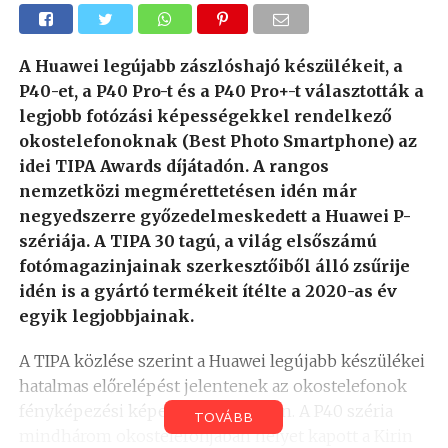
A Huawei legújabb zászlóshajó készülékeit, a
P40-et, a P40 Pro-t és a P40 Pro+-t választották a
legjobb fotózási képességekkel rendelkező
okostelefonoknak (Best Photo Smartphone) az
idei TIPA Awards díjátadón. A rangos
nemzetközi megmérettetésen idén már
negyedszerre győzedelmeskedett a Huawei P-
szériája. A TIPA 30 tagú, a világ elsőszámú
fotómagazinjainak szerkesztőiből álló zsűrije
idén is a gyártó termékeit ítélte a 2020-as év
egyik legjobbjainak.
A TIPA közlése szerint a Huawei legújabb készülékei
hatalmas előrelépést jelentenek az okostelefonok
fényképezési képességei területén. A P40 széria
TOVÁBB
mindhárom okostelefonjában helyet kapott a Kirin