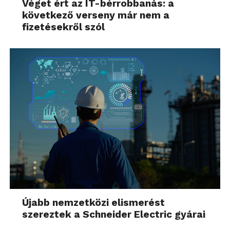
Véget ért az IT-bérrobbanás: a
következő verseny már nem a
fizetésekről szól
Újabb nemzetközi elismerést
szereztek a Schneider Electric gyárai