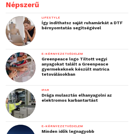
Népszerű
LIFESTYLE
Így indíthatsz saját ruhamárkát a DTF
bérnyomtatás segítségével
E-KÖRNYEZETVÉDELEM
Greenpeace logo Tiltott vegyi
anyagokat talált a Greenpeace
gyermekeknek készült matrica
tetoválásokban
IPAR
Drága mulasztás elhanyagolni az
elektromos karbantartást
E-KÖRNYEZETVÉDELEM
Minden idők legnagyobb