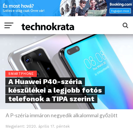
SMARTPHONE
A Huawei P40-széria
készülékei a legjobb fotós
telefonok a TIPA szerint
A P-széria immáron negyedik alkalommal győzött
Megjelent:
2020. április 17. péntek