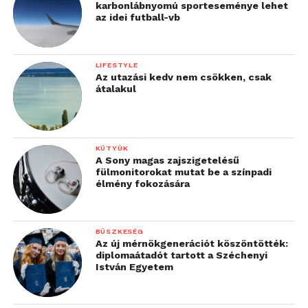
karbonlábnyomú sporteseménye lehet
az idei futball-vb
LIFESTYLE
Az utazási kedv nem csökken, csak
átalakul
KÜTYÜK
A Sony magas zajszigetelésű
fülmonitorokat mutat be a színpadi
élmény fokozására
BÜSZKESÉG
Az új mérnökgenerációt köszöntötték:
diplomaátadót tartott a Széchenyi
István Egyetem