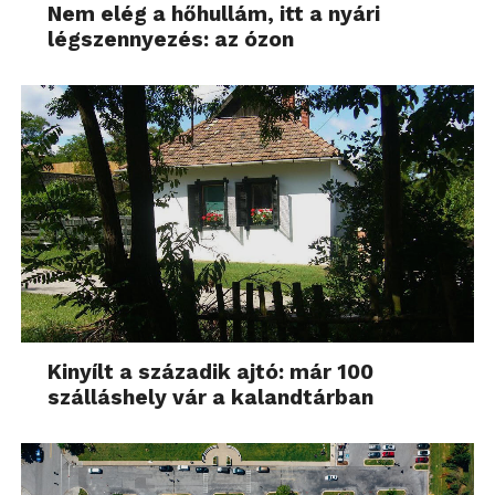
Nem elég a hőhullám, itt a nyári
légszennyezés: az ózon
Kinyílt a századik ajtó: már 100
szálláshely vár a kalandtárban