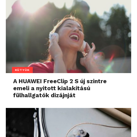
KÜTYÜK
A HUAWEI FreeClip 2 S új szintre
emeli a nyitott kialakítású
fülhallgatók dizájnját