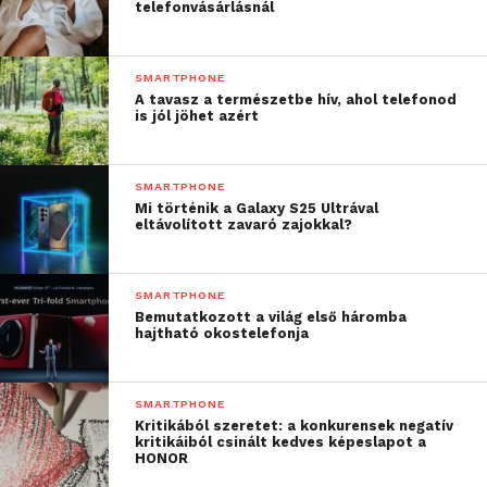
termékeket tünteti ki a TIPA World Award-dal,
telefonvásárlásnál
amelyek a TIPA zsűrije szerint a legjobb minőséget,
teljesítményt és értéket kínálják a felhasználók
SMARTPHONE
számára.
A tavasz a természetbe hív, ahol telefonod
is jól jöhet azért
SMARTPHONE
Mi történik a Galaxy S25 Ultrával
eltávolított zavaró zajokkal?
SMARTPHONE
Bemutatkozott a világ első háromba
hajtható okostelefonja
SMARTPHONE
Kritikából szeretet: a konkurensek negatív
kritikáiból csinált kedves képeslapot a
HONOR