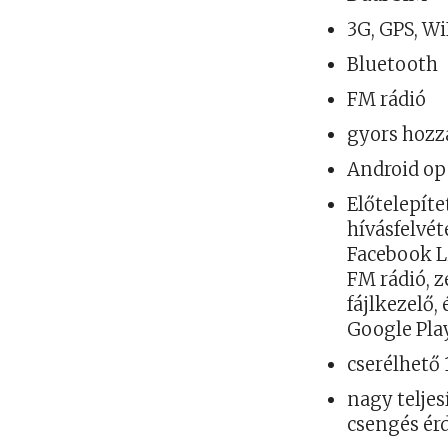
3G, GPS, W
Bluetooth
FM rádió
gyors hozz
Android op
Előtelepít
hívásfelvét
Facebook Li
FM rádió, z
fájlkezelő,
Google Pla
cserélhető
nagy telje
csengés ér