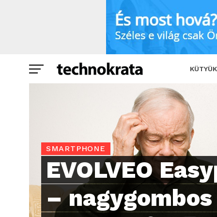
EVOLVEO Easyphone AD – nagygombos o
KÜTYÜK
SMARTPHONE
EVOLVEO Easy
– nagygombos