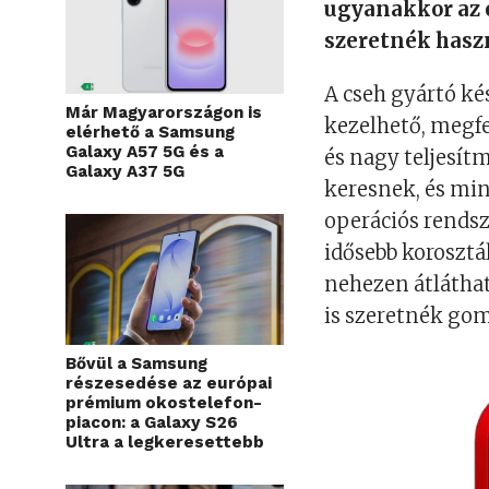
ugyanakkor az 
szeretnék hasz
A cseh gyártó ké
Már Magyarországon is
kezelhető, megf
elérhető a Samsung
Galaxy A57 5G és a
és nagy teljesít
Galaxy A37 5G
keresnek, és min
operációs rendsz
idősebb korosztá
nehezen átláthat
is szeretnék gom
Bővül a Samsung
részesedése az európai
prémium okostelefon-
piacon: a Galaxy S26
Ultra a legkeresettebb