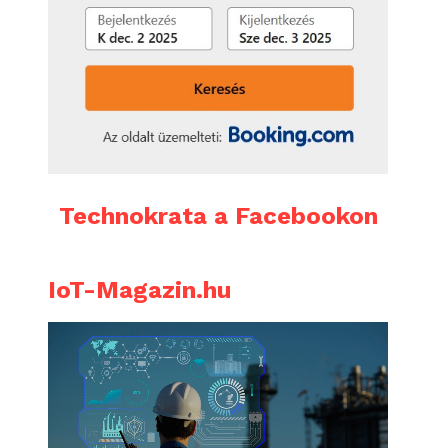
Technokrata a Facebookon
IoT-Magazin.hu