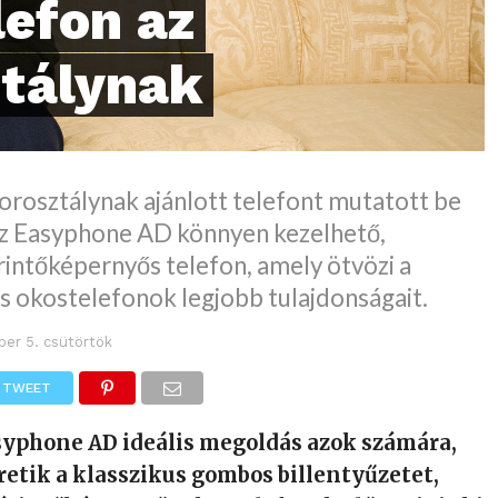
lefon az
ztálynak
korosztálynak ajánlott telefont mutatott be
z Easyphone AD könnyen kezelhető,
intőképernyős telefon, amely ötvözi a
 okostelefonok legjobb tulajdonságait.
ber 5. csütörtök
TWEET
yphone AD ideális megoldás azok számára,
retik a klasszikus gombos billentyűzetet,