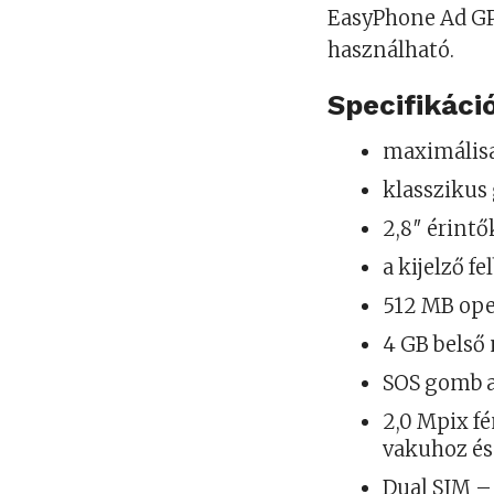
EasyPhone Ad GPS
használható.
Specifikáció
maximálisa
klasszikus
2,8″ érint
a kijelző f
512 MB op
4 GB belső
SOS gomb a
2,0 Mpix f
vakuhoz és
Dual SIM –