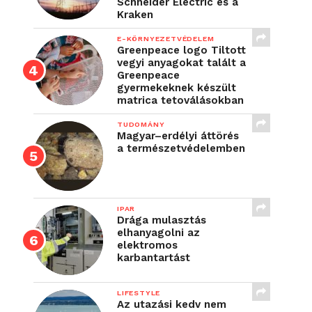
Schneider Electric és a
Kraken
E-KÖRNYEZETVÉDELEM
Greenpeace logo Tiltott
vegyi anyagokat talált a
Greenpeace
gyermekeknek készült
matrica tetoválásokban
TUDOMÁNY
Magyar–erdélyi áttörés
a természetvédelemben
IPAR
Drága mulasztás
elhanyagolni az
elektromos
karbantartást
LIFESTYLE
Az utazási kedv nem