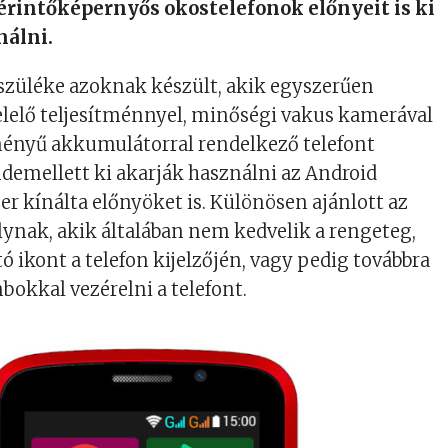
érintőképernyős okostelefonok előnyeit is ki
nálni.
szüléke azoknak készült, akik egyszerűen
elelő teljesítménnyel, minőségi vakus kamerával
ményű akkumulátorral rendelkező telefont
demellett ki akarják használni az Android
er kínálta előnyöket is. Különösen ajánlott az
lynak, akik általában nem kedvelik a rengeteg,
ó ikont a telefon kijelzőjén, vagy pedig továbbra
bokkal vezérelni a telefont.