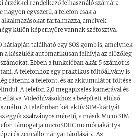
i érzékkel rendelkező felhasználó számára
se nagyon egyszerű, a telefon csak a
 alkalmazásokat tartalmazza, amelyek
négy külön képernyőre vannak szétosztva.
 hátlapján található egy SOS gomb is, amelynek
n a készülék automatikusan felhívja az előzőleg
onszámokat. Ebben a funkcióban akár 5 számot is
lítani. A telefonhoz egy praktikus töltőállvány is
lég rátenni a telefont, és az akkumulátor töltése
indul. A telefon 2,0 megapixeles kamerával és
 ellátva. Videóhívásokhoz a beépített elülső
sználni. A telefonban két aktív SIM-kártyát
 az egyik szabványos méretű, a másik Micro SIM
lefon támogatja microSDHC memóriakártya
képei és zeneállományai tárolására. Az