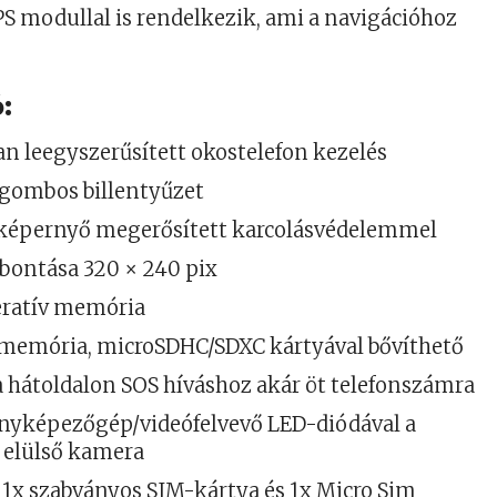
 modullal is rendelkezik, ami a navigációhoz
:
n leegyszerűsített okostelefon kezelés
 gombos billentyűzet
őképernyő megerősített karcolásvédelemmel
elbontása 320 × 240 pix
eratív memória
 memória, microSDHC/SDXC kártyával bővíthető
 hátoldalon SOS híváshoz akár öt telefonszámra
ényképezőgép/videófelvevő LED-diódával a
 elülső kamera
 1x szabványos SIM-kártya és 1x Micro Sim