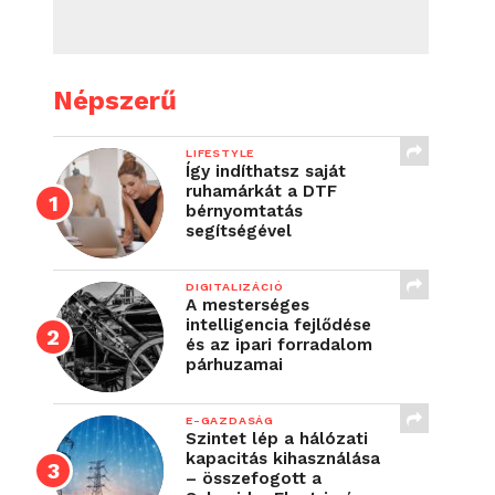
Népszerű
LIFESTYLE
Így indíthatsz saját
ruhamárkát a DTF
bérnyomtatás
segítségével
DIGITALIZÁCIÓ
A mesterséges
intelligencia fejlődése
és az ipari forradalom
párhuzamai
E-GAZDASÁG
Szintet lép a hálózati
kapacitás kihasználása
– összefogott a