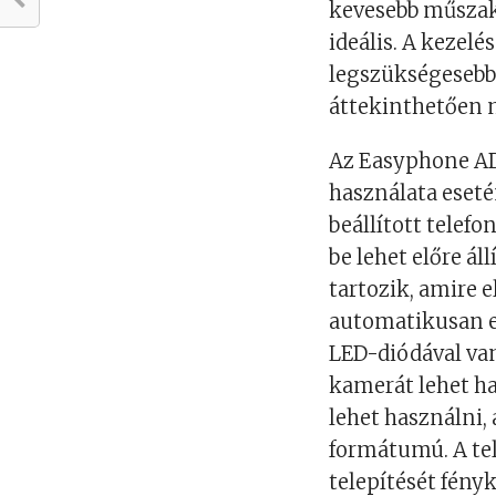
kevesebb műszak
ideális. A kezelé
legszükségesebb
áttekinthetően 
Az Easyphone AD
használata eseté
beállított telef
be lehet előre ál
tartozik, amire e
automatikusan el
LED-diódával van
kamerát lehet ha
lehet használni,
formátumú. A te
telepítését fény