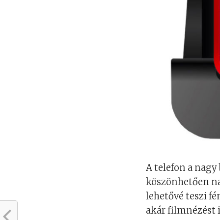
A telefon a nagy
köszönhetően na
lehetővé teszi f
akár filmnézést 