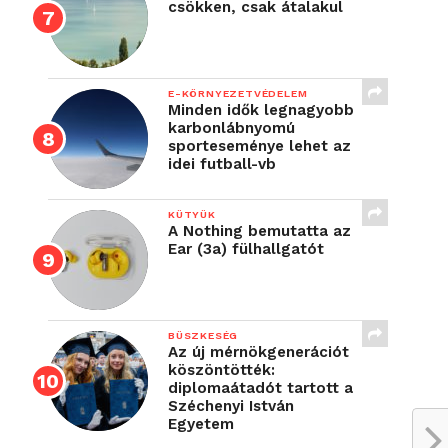
csökken, csak átalakul
E-KÖRNYEZETVÉDELEM
Minden idők legnagyobb
karbonlábnyomú
sporteseménye lehet az
idei futball-vb
KÜTYÜK
A Nothing bemutatta az
Ear (3a) fülhallgatót
BÜSZKESÉG
Az új mérnökgenerációt
köszöntötték:
diplomaátadót tartott a
Széchenyi István
Egyetem