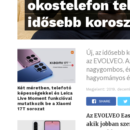
okostelefon te
idősebb koros
Új, az idősebb 
az EVOLVEO. A
nagygombos, ér
hagyományos és
Két méretben, telefotó
Megjelent:
2019. decem
képességekkel és Leica
Live Moment funkcióval
SHARE
mutatkozik be a Xiaomi
17T sorozat
Az EVOLVEO Eas
akik jobban sze