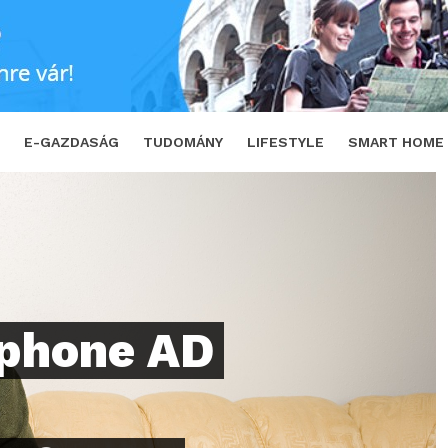
kostelefon telefon az idősebb korosztályn
E-GAZDASÁG
TUDOMÁNY
LIFESTYLE
SMART HOME
phone AD