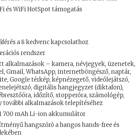
iFi és WiFi HotSpot támogatás
áférés a 8 kedvenc kapcsolathoz
erációs rendszer
ett alkalmazások – kamera, névjegyek, üzenetek,
el, Gmail, WhatsApp, internetböngésző, naptár,
te, Google térkép, képnézegető, videólejátszó,
enelejétszó, digitális hangjegyzet (diktafon),
 ébresztőóra, időzítő, stopperóra, számológép,
y további alkalmazások telepítéséhez
 1 700 mAh Li-ion akkumulátor
sítményű hangszóró a hangos hands-free és
dekében