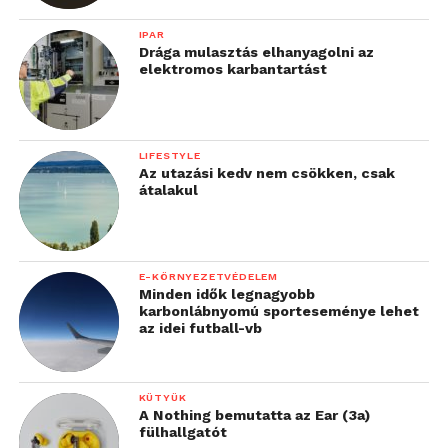
IPAR
Drága mulasztás elhanyagolni az
elektromos karbantartást
LIFESTYLE
Az utazási kedv nem csökken, csak
átalakul
E-KÖRNYEZETVÉDELEM
Minden idők legnagyobb
karbonlábnyomú sporteseménye lehet
az idei futball-vb
KÜTYÜK
A Nothing bemutatta az Ear (3a)
fülhallgatót