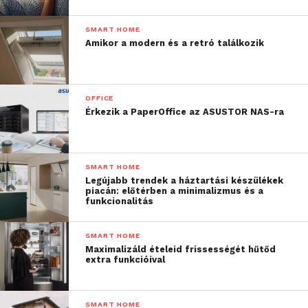
SMART HOME
Amikor a modern és a retró találkozik
OFFICE
Érkezik a PaperOffice az ASUSTOR NAS-ra
SMART HOME
Legújabb trendek a háztartási készülékek
piacán: előtérben a minimalizmus és a
funkcionalitás
SMART HOME
Maximalizáld ételeid frissességét hűtőd
extra funkcióival
SMART HOME