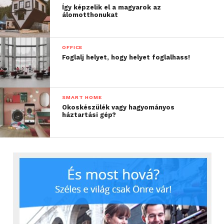
Így képzelik el a magyarok az
álomotthonukat
OFFICE
Foglalj helyet, hogy helyet foglalhass!
SMART HOME
Okoskészülék vagy hagyományos
háztartási gép?