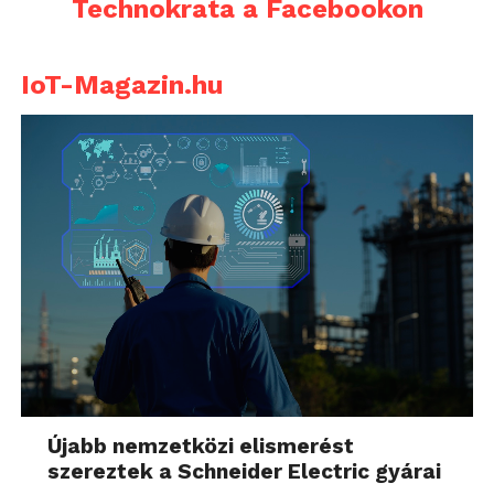
Technokrata a Facebookon
IoT-Magazin.hu
Újabb nemzetközi elismerést
szereztek a Schneider Electric gyárai