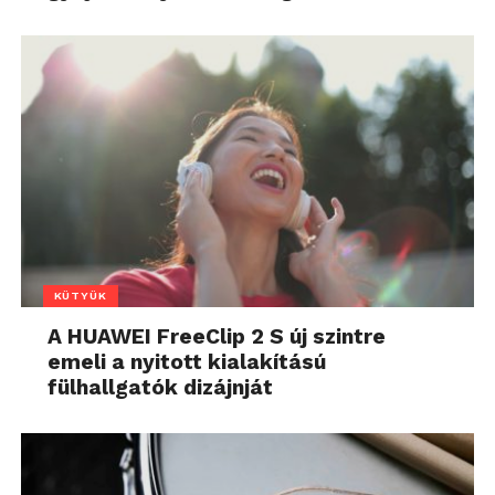
KÜTYÜK
A HUAWEI FreeClip 2 S új szintre
emeli a nyitott kialakítású
fülhallgatók dizájnját