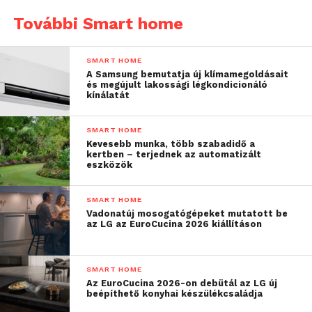
További Smart home
SMART HOME
A Samsung bemutatja új klímamegoldásait
és megújult lakossági légkondicionáló
kínálatát
SMART HOME
Kevesebb munka, több szabadidő a
kertben – terjednek az automatizált
eszközök
SMART HOME
Vadonatúj mosogatógépeket mutatott be
az LG az EuroCucina 2026 kiállításon
SMART HOME
Az EuroCucina 2026-on debütál az LG új
beépíthető konyhai készülékcsaládja