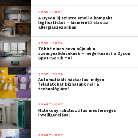
SMART HOME
A Dyson új szintre emeli a kompakt
légtisztítást – kisméretű társ az
allergiaszezonban
SMART HOME
Többé nincs hova bújniuk a
szennyeződéseknek – megérkezett a Dyson
Spot+Scrub™ Ai
SMART HOME
Automatizált háztartás: milyen
feladatokat bízhatunk már a
technológiára?
SMART HOME
Hatékony ruhatisztítás mesterséges
intelligenciával
SMART HOME