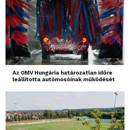
Az OMV Hungária határozatlan időre
leállította autómosóinak működését