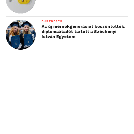
BÜSZKESÉG
Az új mérnökgenerációt köszöntötték:
diplomaátadót tartott a Széchenyi
István Egyetem