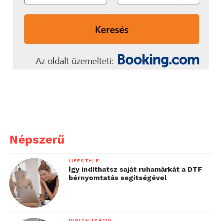
Népszerű
LIFESTYLE
Így indíthatsz saját ruhamárkát a DTF
bérnyomtatás segítségével
DIGITALIZÁCIÓ