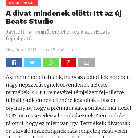
SMART HOME
A divat mindenek előtt: Itt az új
Beats Studio
Javított hangminőséggel érkezik az új Beats
fejhallgató.
Megjelent:
2013. július 25. csütörtök
Azt nem mondhatnánk, hogy az audiofilek körében
nagy népszerűségnek örvendenek a Beats
termékek. A Dr. Dre nevével fémjelzett fej- illetve
fülhallgatók ennek ellenére letarolták a piacot,
olyannyira, hogy a prémium kategóriában már közel
50%-os részesedéssel rendelkeznek. Nem nehéz
rájönni, hogy ez miért van így: Termékeik divatosak
és a kiváló marketingnek hála rengeteg sztár viseli