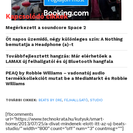
hazánkba. Az itthoni árról egyelőre nincs
információ, de valószínű, hogy az újdonságért
Kapcsolódó cikkek
annyit kérnek majd mint az elődjéért, aki tehát egy
ilyen fejhallgatóra pályázik, az 80 ezer forintot lesz
Megérkezett a soundcore Space 2
kénytelen a kasszánál hagyni.
Öt napos üzemidő, négy különleges szín: A Nothing
bemutatja a Headphone (a)-t
Továbbfejlesztett hangzás: Már elérhetőek a
LAMAX új felhallgatói és új Bluetooth hangfala
PEAQ by Robbie Williams – vadonatúj audio
termékkollekciót mutat be a MediaMarkt és Robbie
Williams
TOVÁBBI CIKKEK:
BEATS BY DRE
,
FEJHALLGATÓ
,
STUDIO
[fbcomments
url="https://www.technokrata.hu/kutyuk/smart-
home/2013/07/25/a-divat-mindenek-elott-itt-az-uj-beats-
studio/" width="800" count="off" num="3" countmsg=""]