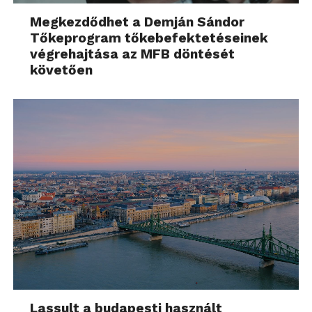
Megkezdődhet a Demján Sándor
Tőkeprogram tőkebefektetéseinek
végrehajtása az MFB döntését
követően
Lassult a budapesti használt