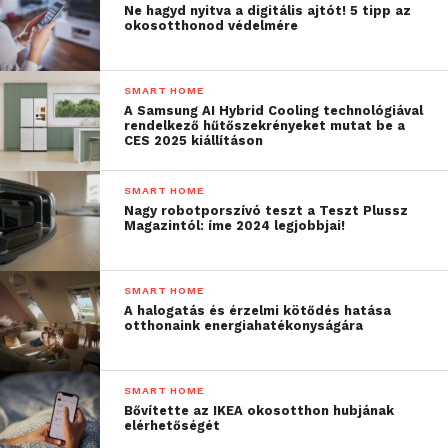
Ne hagyd nyitva a digitális ajtót! 5 tipp az
okosotthonod védelmére
SMART HOME
A Samsung AI Hybrid Cooling technológiával
rendelkező hűtőszekrényeket mutat be a
CES 2025 kiállításon
SMART HOME
Nagy robotporszívó teszt a Teszt Plussz
Magazintól: íme 2024 legjobbjai!
SMART HOME
A halogatás és érzelmi kötődés hatása
otthonaink energiahatékonyságára
SMART HOME
Bővítette az IKEA okosotthon hubjának
elérhetőségét