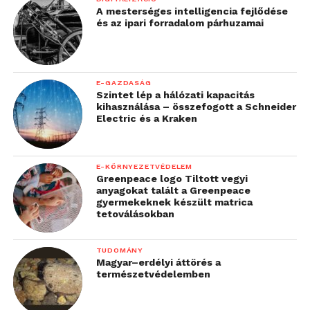
A mesterséges intelligencia fejlődése
és az ipari forradalom párhuzamai
E-GAZDASÁG
Szintet lép a hálózati kapacitás
kihasználása – összefogott a Schneider
Electric és a Kraken
E-KÖRNYEZETVÉDELEM
Greenpeace logo Tiltott vegyi
anyagokat talált a Greenpeace
gyermekeknek készült matrica
tetoválásokban
TUDOMÁNY
Magyar–erdélyi áttörés a
természetvédelemben