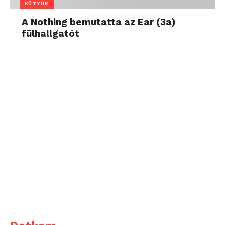
KÜTYÜK
A Nothing bemutatta az Ear (3a)
fülhallgatót