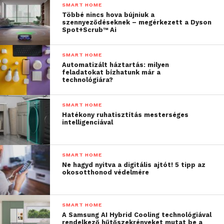
SMART HOME
Többé nincs hova bújniuk a
szennyeződéseknek – megérkezett a Dyson
Spot+Scrub™ Ai
SMART HOME
Automatizált háztartás: milyen
feladatokat bízhatunk már a
technológiára?
SMART HOME
Hatékony ruhatisztítás mesterséges
intelligenciával
SMART HOME
Ne hagyd nyitva a digitális ajtót! 5 tipp az
okosotthonod védelmére
SMART HOME
A Samsung AI Hybrid Cooling technológiával
rendelkező hűtőszekrényeket mutat be a