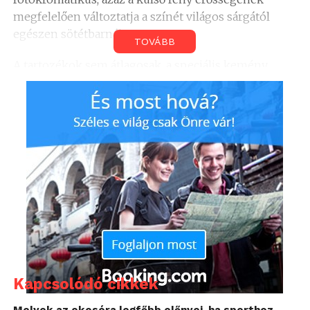
megfelelően változtatja a színét világos sárgától
egészen sötétbarnáig.
TOVÁBB
A tartozékok sem átlagosak, a speciális kemény
tokon kívül kaphatunk hozzá microUSB
töltőt/adatkábelt, európai és amerikai hálózati
adaptert, a speciális lencse tisztításához szükséges
csomagot és egy PC/Mac szoftvert, mellyel a
szemüveg memóriájából ki lehet olvasni a lesiklás
adatait, melyet akár a Google Mapsra rá is lehet
fektetni, végignézve a lesiklás pontos útvonalát.
A kissé futurisztikus síszemüveg ára sem
hétköznapi, 450 angol fontért (kb. 155.000 Ft mai
árfolyamon) megkaphatja az, akinek már csak ez
hiányzik a jövő téli lesiklásához.
Kapcsolódó cikkek