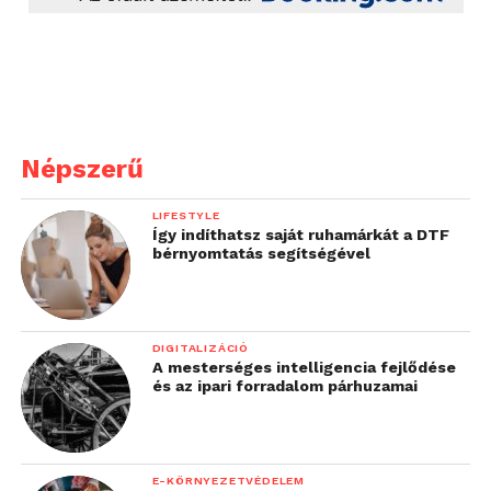
Népszerű
LIFESTYLE
Így indíthatsz saját ruhamárkát a DTF
bérnyomtatás segítségével
DIGITALIZÁCIÓ
A mesterséges intelligencia fejlődése
és az ipari forradalom párhuzamai
E-KÖRNYEZETVÉDELEM