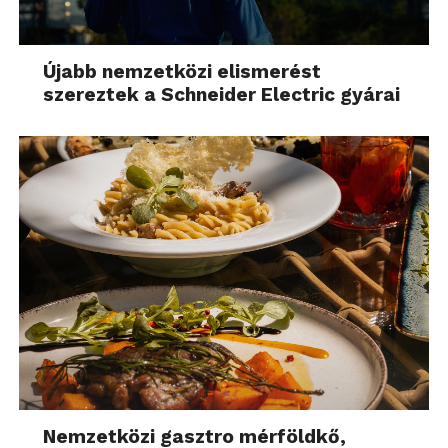
Újabb nemzetközi elismerést
szereztek a Schneider Electric gyárai
Nemzetközi gasztro mérföldkő,