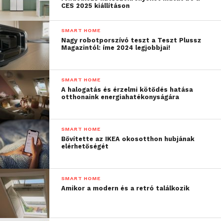
CES 2025 kiállításon
SMART HOME
Nagy robotporszívó teszt a Teszt Plussz
Magazintól: íme 2024 legjobbjai!
SMART HOME
A halogatás és érzelmi kötődés hatása
otthonaink energiahatékonyságára
SMART HOME
Bővítette az IKEA okosotthon hubjának
elérhetőségét
SMART HOME
Amikor a modern és a retró találkozik