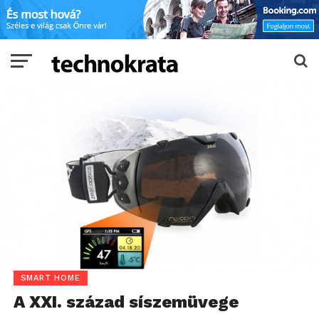
SMART HOME
A XXI. század síszemüvege