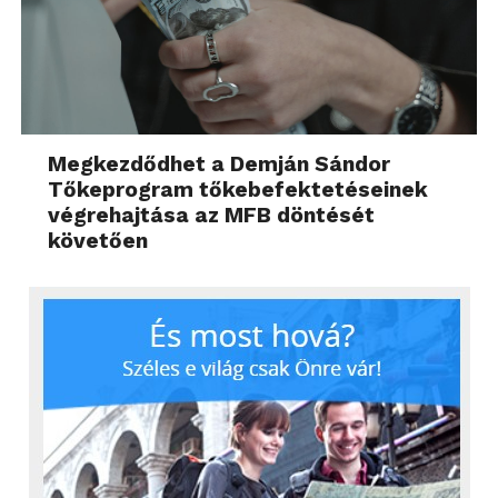
Megkezdődhet a Demján Sándor
Tőkeprogram tőkebefektetéseinek
végrehajtása az MFB döntését
követően