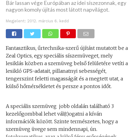
Bár lassan vége Európában az idei síszezonnak, egy
nagyon komoly újítás most látott napvilágot.
Megjelent:
2012. március 6. kedd
Fantasztikus, űrtechnika-szerű újítást mutatott be a
Zeal Optics, egy speciális síszemüveget, mely
lesiklás közben a szemüveg belső felületére vetíti a
lesikló GPS-adatait, pillanatnyi sebességét,
tengerszint feletti magasságát és a megtett utat, a
külső hőmérsékletet és persze a pontos időt.
A speciális szemüveg jobb oldalán található 3
kezelőgombbal lehet vál(t)ogatni a kíván
információk között. Szinte természetes, hogy a
szemüveg üvege sem mindennapi, ún.
fotokromatikus, azaz a külső fény erősségének