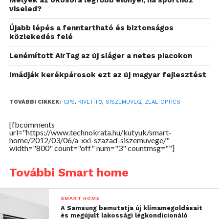
Melyek az okosóra legfőbb előnyei, ha sporthoz
viseled?
Újabb lépés a fenntartható és biztonságos
közlekedés felé
Lenémított AirTag az új sláger a netes piacokon
Imádják kerékpárosok ezt az új magyar fejlesztést
TOVÁBBI CIKKEK:
GPS
,
KIVETÍTŐ
,
SÍSZEMÜVEG
,
ZEAL OPTICS
[fbcomments
url="https://www.technokrata.hu/kutyuk/smart-
home/2012/03/06/a-xxi-szazad-siszemuvege/"
width="800" count="off" num="3" countmsg=""]
További Smart home
SMART HOME
A Samsung bemutatja új klímamegoldásait
és megújult lakossági légkondicionáló