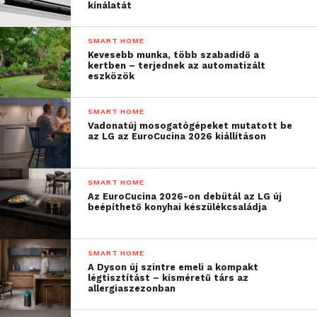
kínálatát
SMART HOME
Kevesebb munka, több szabadidő a
kertben – terjednek az automatizált
eszközök
SMART HOME
Vadonatúj mosogatógépeket mutatott be
az LG az EuroCucina 2026 kiállításon
SMART HOME
Az EuroCucina 2026-on debütál az LG új
beépíthető konyhai készülékcsaládja
SMART HOME
A Dyson új szintre emeli a kompakt
légtisztítást – kisméretű társ az
allergiaszezonban