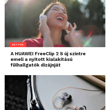
KÜTYÜK
A HUAWEI FreeClip 2 S új szintre
emeli a nyitott kialakítású
fülhallgatók dizájnját