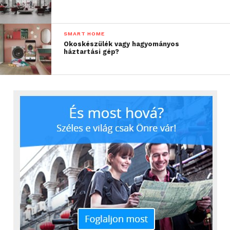
SMART HOME
Okoskészülék vagy hagyományos
háztartási gép?