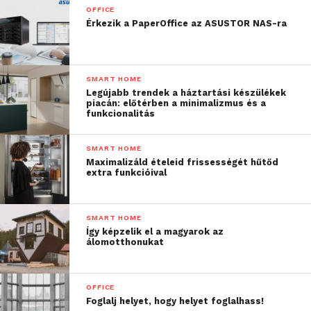
OFFICE
Érkezik a PaperOffice az ASUSTOR NAS-ra
SMART HOME
Legújabb trendek a háztartási készülékek
piacán: előtérben a minimalizmus és a
funkcionalitás
SMART HOME
Maximalizáld ételeid frissességét hűtőd
extra funkcióival
SMART HOME
Így képzelik el a magyarok az
álomotthonukat
OFFICE
Foglalj helyet, hogy helyet foglalhass!