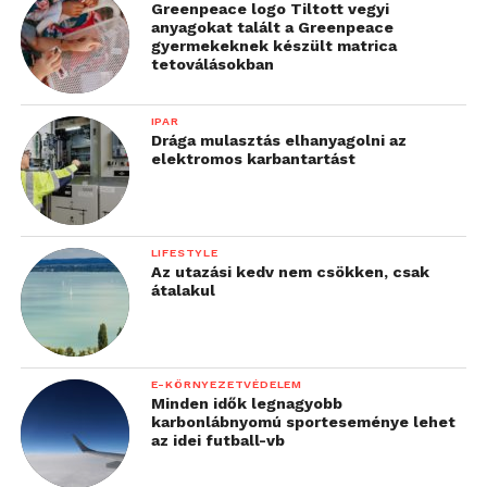
Greenpeace logo Tiltott vegyi
anyagokat talált a Greenpeace
gyermekeknek készült matrica
tetoválásokban
IPAR
Drága mulasztás elhanyagolni az
elektromos karbantartást
LIFESTYLE
Az utazási kedv nem csökken, csak
átalakul
E-KÖRNYEZETVÉDELEM
Minden idők legnagyobb
karbonlábnyomú sporteseménye lehet
az idei futball-vb