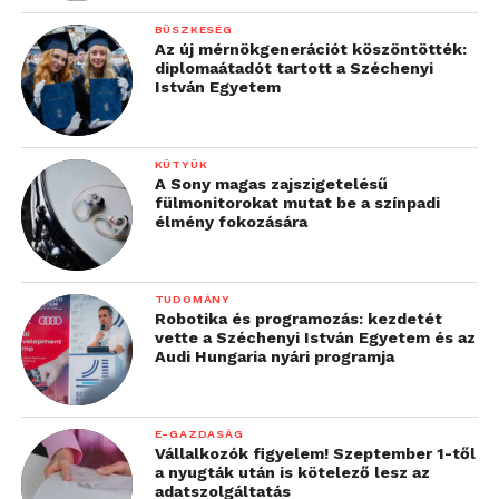
BÜSZKESÉG
Az új mérnökgenerációt köszöntötték:
diplomaátadót tartott a Széchenyi
István Egyetem
KÜTYÜK
A Sony magas zajszigetelésű
fülmonitorokat mutat be a színpadi
élmény fokozására
TUDOMÁNY
Robotika és programozás: kezdetét
vette a Széchenyi István Egyetem és az
Audi Hungaria nyári programja
E-GAZDASÁG
Vállalkozók figyelem! Szeptember 1-től
a nyugták után is kötelező lesz az
adatszolgáltatás