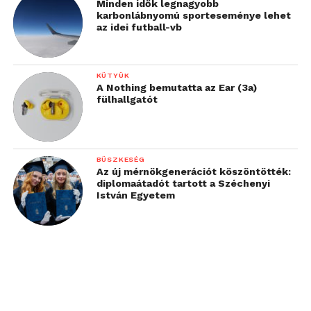
Minden idők legnagyobb
karbonlábnyomú sporteseménye lehet
az idei futball-vb
KÜTYÜK
A Nothing bemutatta az Ear (3a)
fülhallgatót
BÜSZKESÉG
Az új mérnökgenerációt köszöntötték:
diplomaátadót tartott a Széchenyi
István Egyetem