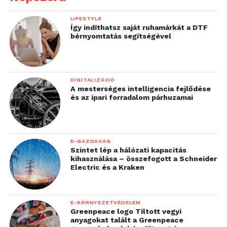
LIFESTYLE
Így indíthatsz saját ruhamárkát a DTF
bérnyomtatás segítségével
DIGITALIZÁCIÓ
A mesterséges intelligencia fejlődése
és az ipari forradalom párhuzamai
E-GAZDASÁG
Szintet lép a hálózati kapacitás
kihasználása – összefogott a Schneider
Electric és a Kraken
E-KÖRNYEZETVÉDELEM
Greenpeace logo Tiltott vegyi
anyagokat talált a Greenpeace