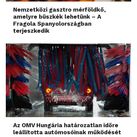
Nemzetközi gasztro mérföldkő,
amelyre büszkék lehetünk – A
Fragola Spanyolországban
terjeszkedik
Az OMV Hungária határozatlan időre
leállította autómosóinak működését