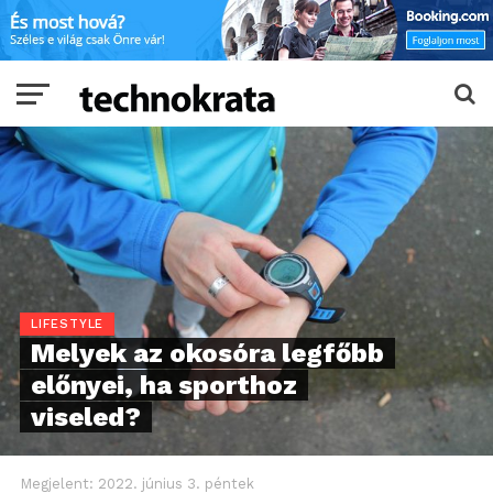
LIFESTYLE
Melyek az okosóra legfőbb
előnyei, ha sporthoz
viseled?
Megjelent:
2022. június 3. péntek