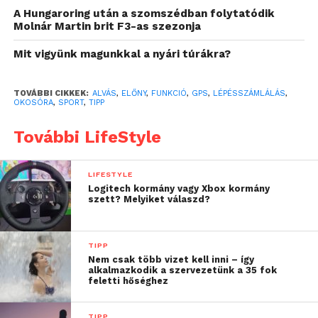
ellenőrzését. Bár ezeknek a lépésszámlálóknak a
A Hungaroring után a szomszédban folytatódik
Molnár Martin brit F3-as szezonja
pontossága megkérdőjelezhető, a legfontosabb az,
hogy mozogj a lépéscél elérése érdekében.
Mit vigyünk magunkkal a nyári túrákra?
Figyeli az alvásodat
TOVÁBBI CIKKEK:
ALVÁS
,
ELŐNY
,
FUNKCIÓ
,
GPS
,
LÉPÉSSZÁMLÁLÁS
,
OKOSÓRA
,
SPORT
,
TIPP
Az Egyesült Államokban a felnőttek több mint
egyharmada kevesebb mint 7 órát alszik éjszaka. A
További LifeStyle
hosszan tartó alváshiány hosszú távú negatív
következményekkel járhat a szervezetre nézve.
LIFESTYLE
Logitech kormány vagy Xbox kormány
Az éjszakai okosórák segítenek nyomon követni az
szett? Melyiket válaszd?
alvási mintákat, és meg tudják különböztetni a
mélyalvás és a REM alvás szakaszait, valamint az
TIPP
ébrenlét fázisait. Bár nem helyettesítik a
Nem csak több vizet kell inni – így
professzionális alváskutatást, ezek a statisztikák
alkalmazkodik a szervezetünk a 35 fok
feletti hőséghez
segíthetnek azonosítani a mintákat, és célokat tűzni
ki az alvás minőségének és mennyiségének
TIPP