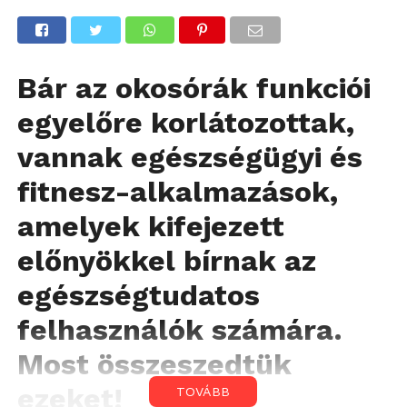
Bár az okosórák funkciói
egyelőre korlátozottak,
vannak eg
é
szs
é
gügyi
é
s
fitnesz-alkalmazások,
amelyek kifejezett
előnyökkel bírnak az
egészségtudatos
felhasználók számára.
Most összeszedtük
ezeket!
TOVÁBB