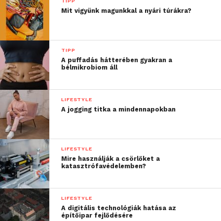
TIPP
Mit vigyünk magunkkal a nyári túrákra?
TIPP
A puffadás hátterében gyakran a
bélmikrobiom áll
LIFESTYLE
A jogging titka a mindennapokban
LIFESTYLE
Mire használják a csörlőket a
katasztrófavédelemben?
LIFESTYLE
A digitális technológiák hatása az
építőipar fejlődésére