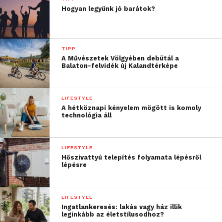
javítására.
Hogyan legyünk jó barátok?
GPS
-sel van ellátva
A GPS mutatja a gyaloglás vagy futási időtartamát, a
TIPP
A Művészetek Völgyében debütál a
megtett távolságot, valamint a szintbeli
Balaton-felvidék új Kalandtérképe
különbségeket. A pulzusszám rögzítése pedig csak a
hab a tortán! A fent említett paraméterekkel
kombinálva az órád a nap folyamán elégetett
LIFESTYLE
A hétköznapi kényelem mögött is komoly
kalóriák számát is mutatja. Kedved kaptál hozzá,
technológia áll
hogy befektess egy sportórába? A
https://www.insportline.hu/sportora
oldalon számos
változat közt válogathatsz.
LIFESTYLE
Hőszivattyú telepítés folyamata lépésről
lépésre
LIFESTYLE
Ingatlankeresés: lakás vagy ház illik
leginkább az életstílusodhoz?