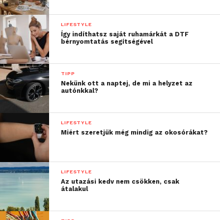
LIFESTYLE
Így indíthatsz saját ruhamárkát a DTF
bérnyomtatás segítségével
TIPP
Nekünk ott a naptej, de mi a helyzet az
autónkkal?
LIFESTYLE
Miért szeretjük még mindig az okosórákat?
LIFESTYLE
Az utazási kedv nem csökken, csak
átalakul