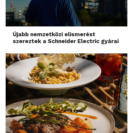
Újabb nemzetközi elismerést
szereztek a Schneider Electric gyárai