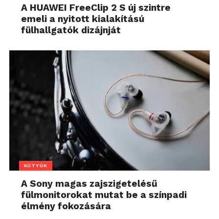
A HUAWEI FreeClip 2 S új szintre
emeli a nyitott kialakítású
fülhallgatók dizájnját
KÜTYÜK
A Sony magas zajszigetelésű
fülmonitorokat mutat be a színpadi
élmény fokozására