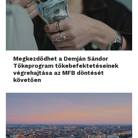
Megkezdődhet a Demján Sándor
Tőkeprogram tőkebefektetéseinek
végrehajtása az MFB döntését
követően