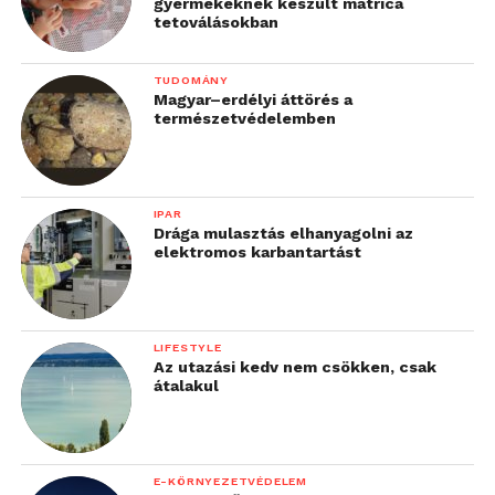
gyermekeknek készült matrica
tetoválásokban
TUDOMÁNY
Magyar–erdélyi áttörés a
természetvédelemben
IPAR
Drága mulasztás elhanyagolni az
elektromos karbantartást
LIFESTYLE
Az utazási kedv nem csökken, csak
átalakul
E-KÖRNYEZETVÉDELEM