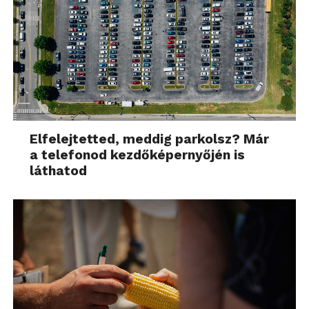
Elfelejtetted, meddig parkolsz? Már
a telefonod kezdőképernyőjén is
láthatod