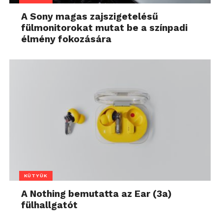
A Sony magas zajszigetelésű
fülmonitorokat mutat be a színpadi
élmény fokozására
KÜTYÜK
A Nothing bemutatta az Ear (3a)
fülhallgatót