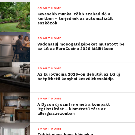
SMART HOME
Kevesebb munka, több szabadidő a
kertben – terjednek az automatizált
eszközök
SMART HOME
Vadonatúj mosogatógépeket mutatott be
az LG az EuroCucina 2026 kiállításon
SMART HOME
Az EuroCucina 2026-on debütál az LG új
beépíthető konyhai készülékcsaládja
SMART HOME
A Dyson új szintre emeli a kompakt
légtisztítást – kisméretű társ az
allergiaszezonban
SMART HOME
Többé nincs hova bújniuk a