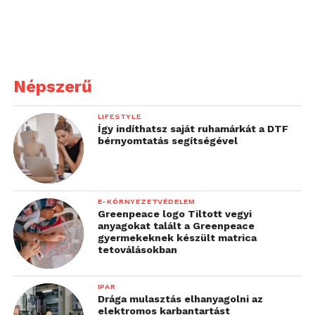
Népszerű
LIFESTYLE
Így indíthatsz saját ruhamárkát a DTF
bérnyomtatás segítségével
E-KÖRNYEZETVÉDELEM
Greenpeace logo Tiltott vegyi
anyagokat talált a Greenpeace
gyermekeknek készült matrica
tetoválásokban
IPAR
Drága mulasztás elhanyagolni az
elektromos karbantartást