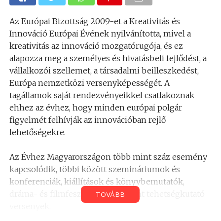
Az Európai Bizottság 2009-et a Kreativitás és
Innováció Európai Évének nyilvánította, mivel a
kreativitás az innováció mozgatórugója, és ez
alapozza meg a személyes és hivatásbeli fejlődést, a
vállalkozói szellemet, a társadalmi beilleszkedést,
Európa nemzetközi versenyképességét. A
tagállamok saját rendezvényeikkel csatlakoznak
ehhez az évhez, hogy minden európai polgár
figyelmét felhívják az innovációban rejlő
lehetőségekre.
Az Évhez Magyarországon több mint száz esemény
kapcsolódik, többi között szemináriumok és
konferenciák, kiállítások és könyvbemutatók,
dráma- és filmfesztiválok, valamint tehetségkutató
TOVÁBB
versenyek.