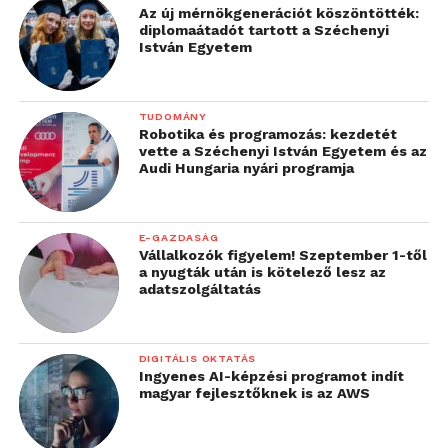
Az új mérnökgenerációt köszöntötték:
diplomaátadót tartott a Széchenyi
István Egyetem
TUDOMÁNY
Robotika és programozás: kezdetét
vette a Széchenyi István Egyetem és az
Audi Hungaria nyári programja
E-GAZDASÁG
Vállalkozók figyelem! Szeptember 1-től
a nyugták után is kötelező lesz az
adatszolgáltatás
DIGITÁLIS OKTATÁS
Ingyenes AI-képzési programot indít
magyar fejlesztőknek is az AWS