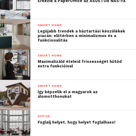
Érkezik a PaperOffice az ASUSTOR NAS-ra
SMART HOME
Legújabb trendek a háztartási készülékek
piacán: előtérben a minimalizmus és a
funkcionalitás
SMART HOME
Maximalizáld ételeid frissességét hűtőd
extra funkcióival
SMART HOME
Így képzelik el a magyarok az
álomotthonukat
OFFICE
Foglalj helyet, hogy helyet foglalhass!