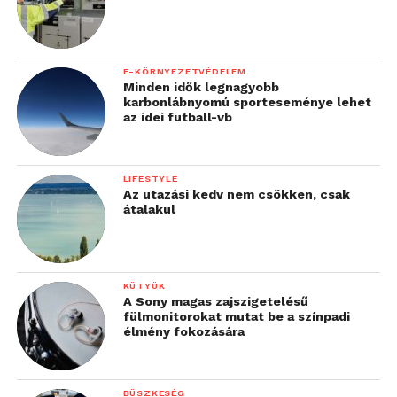
E-KÖRNYEZETVÉDELEM
Minden idők legnagyobb
karbonlábnyomú sporteseménye lehet
az idei futball-vb
LIFESTYLE
Az utazási kedv nem csökken, csak
átalakul
KÜTYÜK
A Sony magas zajszigetelésű
fülmonitorokat mutat be a színpadi
élmény fokozására
BÜSZKESÉG