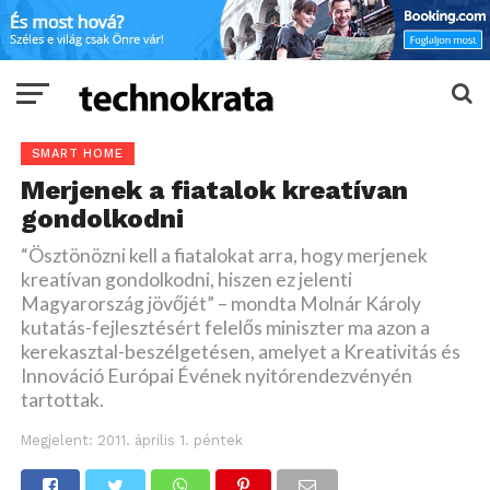
SMART HOME
Merjenek a fiatalok kreatívan
gondolkodni
“Ösztönözni kell a fiatalokat arra, hogy merjenek
kreatívan gondolkodni, hiszen ez jelenti
Magyarország jövőjét” – mondta Molnár Károly
kutatás-fejlesztésért felelős miniszter ma azon a
kerekasztal-beszélgetésen, amelyet a Kreativitás és
Innováció Európai Évének nyitórendezvényén
tartottak.
Megjelent:
2011. április 1. péntek