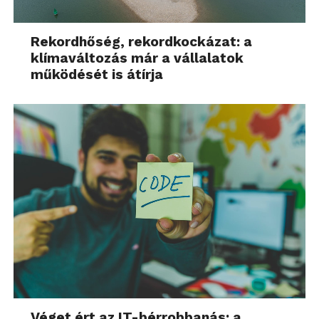
Rekordhőség, rekordkockázat: a
klímaváltozás már a vállalatok
működését is átírja
Véget ért az IT-bérrobbanás: a