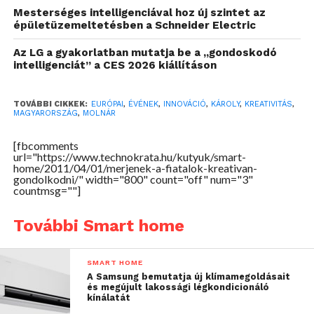
Mesterséges intelligenciával hoz új szintet az
együttműködése is szóba került.
épületüzemeltetésben a Schneider Electric
Molnár Károly elmondta, hogy a kormányzat a
Az LG a gyakorlatban mutatja be a „gondoskodó
intelligenciát” a CES 2026 kiállításon
magyar K+F célú ráfordítást a GDP 1,2%-ára kívánja
emelni 2010-ig. Ezért elsősorban a magánszférát
ösztönzik vonzó pályázati kiírásokkal arra, hogy a
TOVÁBBI CIKKEK:
EURÓPAI
,
ÉVÉNEK
,
INNOVÁCIÓ
,
KÁROLY
,
KREATIVITÁS
,
MAGYARORSZÁG
,
MOLNÁR
gazdasági válság idején is erősítsék kutatás-
fejlesztésüket. Elengedhetetlen azonban a fiatalok
[fbcomments
innovatív szellemének megőrzése, és a tudományos
url="https://www.technokrata.hu/kutyuk/smart-
home/2011/04/01/merjenek-a-fiatalok-kreativan-
utánpótlás biztosítása. Mindehhez a kultúra
gondolkodni/" width="800" count="off" num="3"
szemléletformáló hatására is szükség van, amely az
countmsg=""]
alkotás – teremtés – kísérletezés örömét ismerteti
További Smart home
meg az ifjúsággal.
SMART HOME
A Samsung bemutatja új klímamegoldásait
és megújult lakossági légkondicionáló
kínálatát