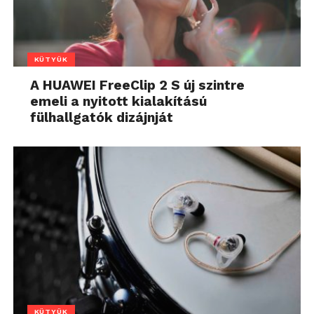
KÜTYÜK
A HUAWEI FreeClip 2 S új szintre
emeli a nyitott kialakítású
fülhallgatók dizájnját
KÜTYÜK