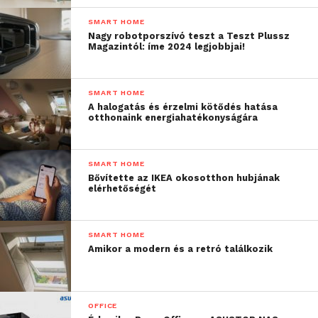
SMART HOME
Nagy robotporszívó teszt a Teszt Plussz
Magazintól: íme 2024 legjobbjai!
SMART HOME
A halogatás és érzelmi kötődés hatása
otthonaink energiahatékonyságára
SMART HOME
Bővítette az IKEA okosotthon hubjának
elérhetőségét
SMART HOME
Amikor a modern és a retró találkozik
OFFICE