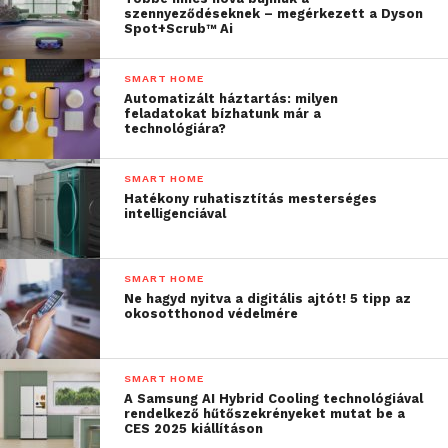
szennyeződéseknek – megérkezett a Dyson
Spot+Scrub™ Ai
SMART HOME
Automatizált háztartás: milyen
feladatokat bízhatunk már a
technológiára?
SMART HOME
Hatékony ruhatisztítás mesterséges
intelligenciával
SMART HOME
Ne hagyd nyitva a digitális ajtót! 5 tipp az
okosotthonod védelmére
SMART HOME
A Samsung AI Hybrid Cooling technológiával
rendelkező hűtőszekrényeket mutat be a
CES 2025 kiállításon