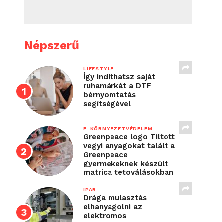
Népszerű
LIFESTYLE
Így indíthatsz saját
ruhamárkát a DTF
bérnyomtatás
segítségével
E-KÖRNYEZETVÉDELEM
Greenpeace logo Tiltott
vegyi anyagokat talált a
Greenpeace
gyermekeknek készült
matrica tetoválásokban
IPAR
Drága mulasztás
elhanyagolni az
elektromos