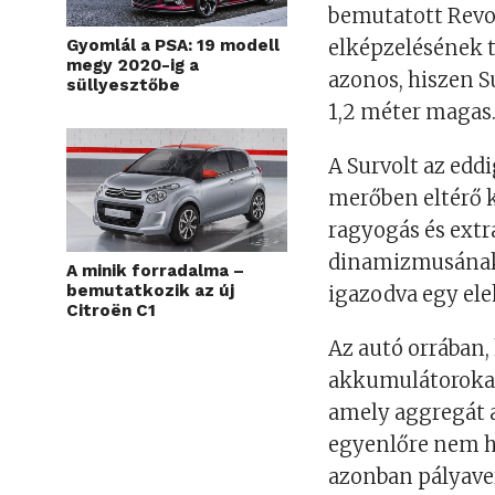
bemutatott Revo
Gyomlál a PSA: 19 modell
elképzelésének to
megy 2020-ig a
azonos, hiszen Su
süllyesztőbe
1,2 méter magas
A Survolt az edd
merőben eltérő k
ragyogás és extr
dinamizmusának 
A minik forradalma –
bemutatkozik az új
igazodva egy ele
Citroën C1
Az autó orrában, 
akkumulátorokat,
amely aggregát a
egyenlőre nem ho
azonban pályaver