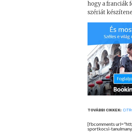
hogy a franciák f
szériát készíte
TOVÁBBI CIKKEK:
CIT
[fbcomments url="ht
sportkocsi-tanulmany