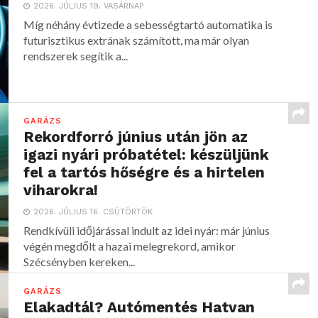
2026. JÚLIUS 19. VASÁRNAP
Míg néhány évtizede a sebességtartó automatika is
futurisztikus extrának számított, ma már olyan
rendszerek segítik a...
GARÁZS
Rekordforró június után jön az
igazi nyári próbatétel: készüljünk
fel a tartós hőségre és a hirtelen
viharokra!
2026. JÚLIUS 16. CSÜTÖRTÖK
Rendkívüli időjárással indult az idei nyár: már június
végén megdőlt a hazai melegrekord, amikor
Szécsényben kereken...
GARÁZS
Elakadtál? Autómentés Hatvan