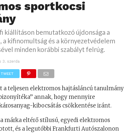
mos sportkocsi
ány
fi kiállításon bemutatkozó újdonsága a
, a kifinomultság és a környezetvédelem
ével minden korábbi szabályt felrúg.
s 3. szerda
TWEET
nt a teljesen elektromos hajtásláncú tanulmány
ó bizonyítéka” annak, hogy mennyire
 károsanyag-kibocsátás csökkentése iránt.
ia márka eltérő stílusú, egyedi elektromos
otott, és a legutóbbi Frankfurti Autószalonon