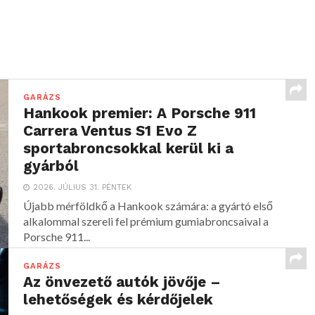
GARÁZS
Hankook premier: A Porsche 911
Carrera Ventus S1 Evo Z
sportabroncsokkal kerül ki a
gyárból
2026. JÚLIUS 31. PÉNTEK
Újabb mérföldkő a Hankook számára: a gyártó első
alkalommal szereli fel prémium gumiabroncsaival a
Porsche 911...
GARÁZS
Az önvezető autók jövője –
lehetőségek és kérdőjelek