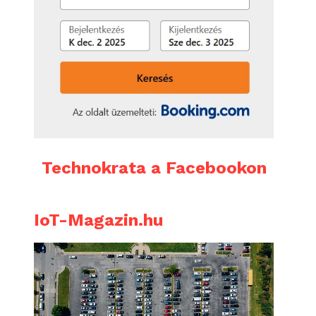
Technokrata a Facebookon
IoT-Magazin.hu