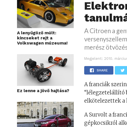
Elektro
tanulm
A Citroen a gen
A lenyűgöző múlt:
versenyszellem
kincseket rejt a
Volkswagen múzeuma!
merész ötvözés
Megjelent:
2010. márciu
SHARE
A franciák szeri
Ez lenne a jövő hajtása?
“lélegzetelállít
elkötelezettek a
A Survolt a franc
gépkocsikról alk