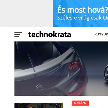
Elektromos sportkocsi tanulmány
KÜTYÜK
GARÁZS