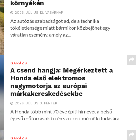
környékén
2026. JÚLIUS 12. VASÁRNAP
Az autózás szabadságot ad, de a technika
tökéletlensége miatt bármikor közbejöhet egy
váratlan esemény, amely az...
GARÁZS
A csend hangja: Megérkeztett a
Honda első elektromos
nagymotorja az európai
márkakereskedésekbe
2026. JÚLIUS 3. PÉNTEK
A Honda több mint 70 éve építi hírnevét a belső
égésű erőforrások terén szerzett mérnöki tudására,...
GARÁZS