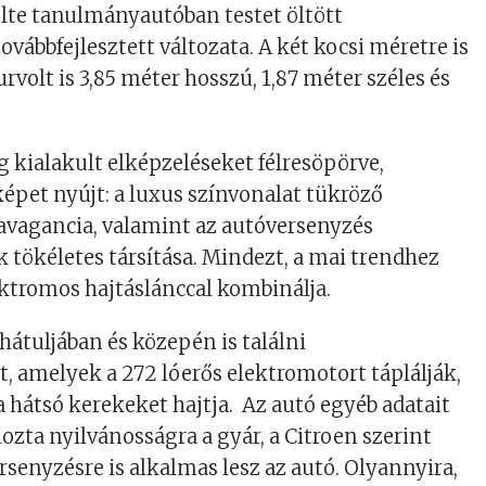
lte tanulmányautóban testet öltött
vábbfejlesztett változata. A két kocsi méretre is
rvolt is 3,85 méter hosszú, 1,87 méter széles és
.
ig kialakult elképzeléseket félresöpörve,
épet nyújt: a luxus színvonalat tükröző
avagancia, valamint az autóversenyzés
tökéletes társítása. Mindezt, a mai trendhez
ktromos hajtáslánccal kombinálja.
hátuljában és közepén is találni
 amelyek a 272 lóerős elektromotort táplálják,
 hátsó kerekeket hajtja. Az autó egyéb adatait
zta nyilvánosságra a gyár, a Citroen szerint
senyzésre is alkalmas lesz az autó. Olyannyira,