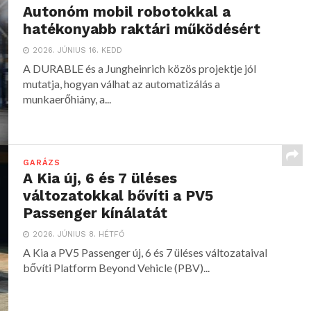
Autonóm mobil robotokkal a
hatékonyabb raktári működésért
2026. JÚNIUS 16. KEDD
A DURABLE és a Jungheinrich közös projektje jól
mutatja, hogyan válhat az automatizálás a
munkaerőhiány, a...
GARÁZS
A Kia új, 6 és 7 üléses
változatokkal bővíti a PV5
Passenger kínálatát
2026. JÚNIUS 8. HÉTFŐ
A Kia a PV5 Passenger új, 6 és 7 üléses változataival
bővíti Platform Beyond Vehicle (PBV)...