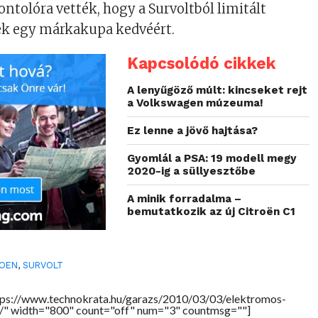
ontolóra vették, hogy a Survoltból limitált
nek egy márkakupa kedvéért.
Kapcsolódó cikkek
A lenyűgöző múlt: kincseket rejt
a Volkswagen múzeuma!
Ez lenne a jövő hajtása?
Gyomlál a PSA: 19 modell megy
2020-ig a süllyesztőbe
A minik forradalma –
bemutatkozik az új Citroën C1
ROEN
,
SURVOLT
tps://www.technokrata.hu/garazs/2010/03/03/elektromos-
/" width="800" count="off" num="3" countmsg=""]