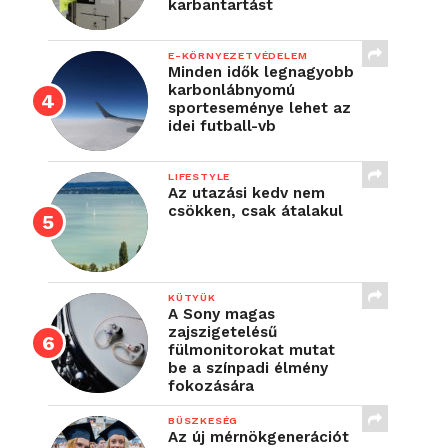
karbantartást
E-KÖRNYEZETVÉDELEM
Minden idők legnagyobb
karbonlábnyomú
sporteseménye lehet az
idei futball-vb
LIFESTYLE
Az utazási kedv nem
csökken, csak átalakul
KÜTYÜK
A Sony magas
zajszigetelésű
fülmonitorokat mutat
be a színpadi élmény
fokozására
BÜSZKESÉG
Az új mérnökgenerációt