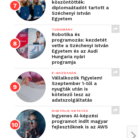
köszöntötték:
diplomaátadót tartott a
Széchenyi István
Egyetem
TUDOMÁNY
Robotika és
programozás: kezdetét
vette a Széchenyi István
Egyetem és az Audi
Hungaria nyári
programja
E-GAZDASÁG
Vállalkozók figyelem!
Szeptember 1-től a
nyugták után is
kötelező lesz az
adatszolgáltatás
DIGITÁLIS OKTATÁS
Ingyenes AI-képzési
programot indít magyar
fejlesztőknek is az AWS